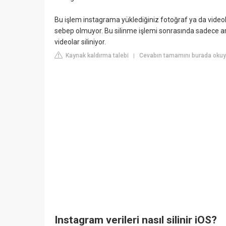
Bu işlem instagrama yüklediğiniz fotoğraf ya da video
sebep olmuyor. Bu silinme işlemi sonrasında sadece ar
videolar siliniyor.
Kaynak kaldırma talebi
Cevabın tamamını burada okuy
|
Instagram verileri nasıl silinir iOS?