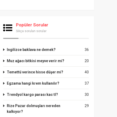
Popüler Sorular
Sıkça sorulan sorular
Ingilizce baklava ne demek?
36
Muz ağacı bitkisi meyve verir mi?
20
Temettü verince hisse düşer mi?
40
Egzama hangi krem kullanılır?
37
Trendyol kargo parası kac tl?
30
Rize Pazar dolmuşları nereden
29
kalkıyor?