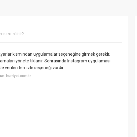
 nasıl silinir?
n ayarlar kısmından uygulamalar seçeneğine girmek gerekir.
amaları yönete tıklanır. Sonrasında Instagram uygulaması
 de verileri temizle seçeneği vardır.
n: hurriyet.com.tr