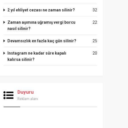
2 yıl ehliyet cezası ne zaman silinir?
32
Zaman aşımına uğramış vergi borcu
22
nasıl silinir?
Devamsızlık en fazla kaç gün silinir?
25
Instagram ne kadar süre kapalı
20
kalırsa silinir?
Duyuru
Reklam alanı