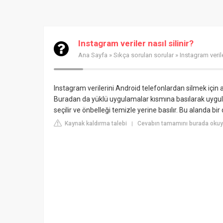
Instagram veriler nasıl silinir?
Ana Sayfa
»
Sıkça sorulan sorular
» Instagram veriler
Instagram verilerini Android telefonlardan silmek içi
Buradan da yüklü uygulamalar kısmına basılarak uygul
seçilir ve önbelleği temizle yerine basılır. Bu alanda bir
Kaynak kaldırma talebi
Cevabın tamamını burada okuyu
|