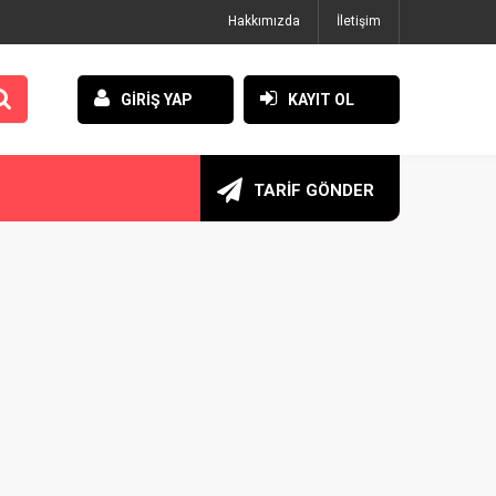
Hakkımızda
İletişim
GİRİŞ YAP
KAYIT OL
TARİF GÖNDER