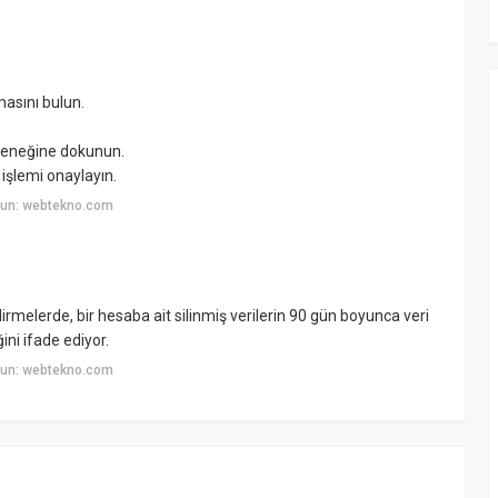
asını bulun.
çeneğine dokunun.
işlemi onaylayın.
yun: webtekno.com
ndirmelerde, bir hesaba ait silinmiş verilerin 90 gün boyunca veri
ini ifade ediyor.
yun: webtekno.com