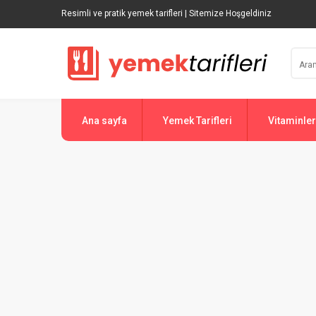
Resimli ve pratik yemek tarifleri | Sitemize Hoşgeldiniz
Ana sayfa
Yemek Tarifleri
Vitaminler