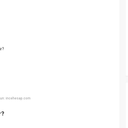
ir?
yun: incehesap.com
r?