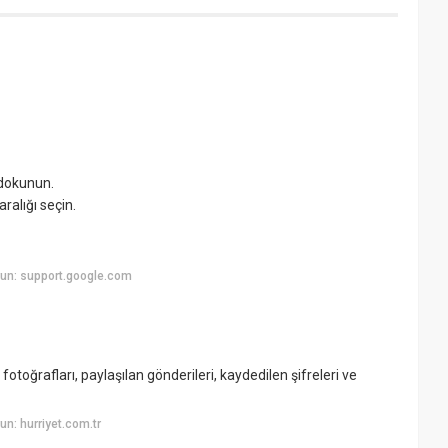
 dokunun.
ralığı seçin.
un: support.google.com
otoğrafları, paylaşılan gönderileri, kaydedilen şifreleri ve
n: hurriyet.com.tr