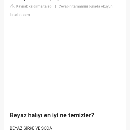
Kaynak kaldırma talebi
Cevabın tamamını burada okuyun:
|
listelist.com
Beyaz halıyı en iyi ne temizler?
BEYAZ SİRKE VE SODA