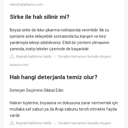
rekorhaliyikama.com
Sirke ile halı silinir mi?
Beyaz sirke de leke çıkarma noktasında verimlidir. Ilık su
içerisine sirke ekleyebilir sonrasında bu karışım ve bez
yardımıyla lekeyi silebilirsiniz. Etkili bir yöntem olmasının
yanında, inatçı lekeler üzerinde de başarılıdır.
Kaynak kaldırma talebi
Cevabın tamamını burada okuyun:
|
karaca.com
Halı hangi deterjanla temiz olur?
Deterjan Seçimine Dikkat Edin
Halının tüylerine, boyasına ve dokusuna zarar vermemek için
mutlaka saf sabun ya da Arap sabunu tercih etmekte fayda
vardır.
Kaynak kaldırma talebi
Cevabın tamamını burada okuyun:
|