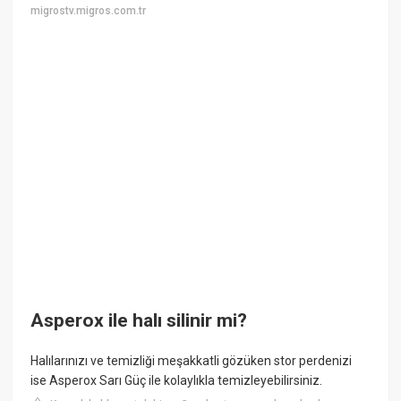
migrostv.migros.com.tr
Asperox ile halı silinir mi?
Halılarınızı ve temizliği meşakkatli gözüken stor perdenizi
ise Asperox Sarı Güç ile kolaylıkla temizleyebilirsiniz.