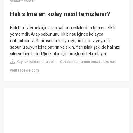
yeniakit.com.tr
Halı silme en kolay nasıl temizlenir?
Halı temizlemek için arap sabunu eskilerden beri en etkili
yöntemdir. Arap sabununu ılık bir su içinde kolayca
eritebilirsiniz. Sonrasında halıya uygun bir bez veya lifi
sabunlu suyun içine batırın ve sıkın. Yarı ıslak şekilde halınızı
silin ve her ilerlediğiniz alan için bu işlemi tekrarlayın.
Kaynak kaldırma talebi
Cevabın tamamını burada okuyun:
|
veritascevre.com