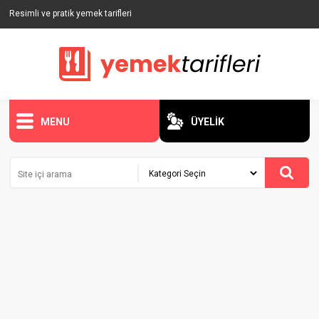
Resimli ve pratik yemek tarifleri
MENU
ÜYELİK