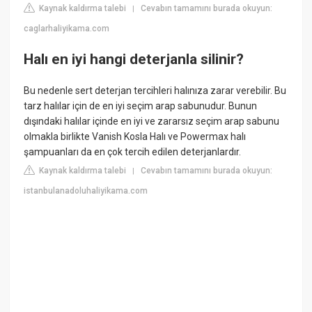
Kaynak kaldırma talebi
Cevabın tamamını burada okuyun:
|
caglarhaliyikama.com
Halı en iyi hangi deterjanla silinir?
Bu nedenle sert deterjan tercihleri halınıza zarar verebilir. Bu
tarz halılar için de en iyi seçim arap sabunudur. Bunun
dışındaki halılar içinde en iyi ve zararsız seçim arap sabunu
olmakla birlikte Vanish Kosla Halı ve Powermax halı
şampuanları da en çok tercih edilen deterjanlardır.
Kaynak kaldırma talebi
Cevabın tamamını burada okuyun:
|
istanbulanadoluhaliyikama.com