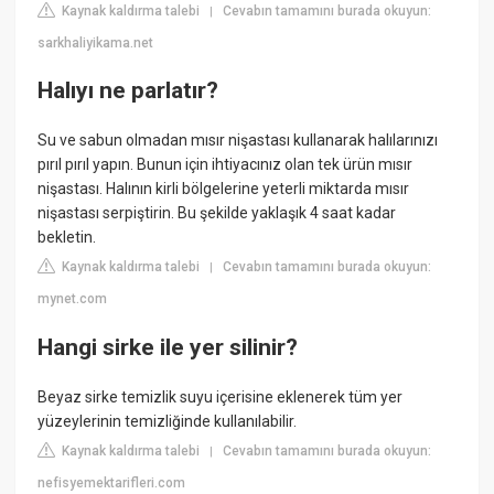
Kaynak kaldırma talebi
Cevabın tamamını burada okuyun:
|
sarkhaliyikama.net
Halıyı ne parlatır?
Su ve sabun olmadan mısır nişastası kullanarak halılarınızı
pırıl pırıl yapın. Bunun için ihtiyacınız olan tek ürün mısır
nişastası. Halının kirli bölgelerine yeterli miktarda mısır
nişastası serpiştirin. Bu şekilde yaklaşık 4 saat kadar
bekletin.
Kaynak kaldırma talebi
Cevabın tamamını burada okuyun:
|
mynet.com
Hangi sirke ile yer silinir?
Beyaz sirke temizlik suyu içerisine eklenerek tüm yer
yüzeylerinin temizliğinde kullanılabilir.
Kaynak kaldırma talebi
Cevabın tamamını burada okuyun:
|
nefisyemektarifleri.com