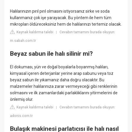
Halılarınızın pırıl pırıl olmasını istiyorsanız sirke ve soda
kullanmanız çok işe yarayacak. Bu yöntem ile hem tüm
mikropları öldüreceksiniz hem de halılarınızı tertemiz olacak.
Kaynak kaldırma talebi
Cevabın tamamını burada okuyun:
|
m.sabah.com.tr
Beyaz sabun ile halı silinir mi?
El dokuması, yün ve doğal boyalarla boyanmış halıları,
kimyasal içeren deterjanlar yerine arap sabunu veya toz
beyaz sabun ile yıkamanız daha doğru olacaktır. Bu
malzemeler halılarınıza zarar vermeyeceği gibi renklerinin
solmasını ve ilk zamanlardaki parlaklıklarını yitirmelerini de
önlemiş olur.
Kaynak kaldırma talebi
Cevabın tamamını burada okuyun:
|
adonis.com.tr
Bulaşık makinesi parlatıcısı ile halı nasıl