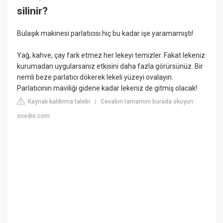
silinir?
Bulaşık makinesi parlatıcısı hiç bu kadar işe yaramamıştı!
Yağ, kahve, çay fark etmez her lekeyi temizler. Fakat lekeniz
kurumadan uygularsanız etkisini daha fazla görürsünüz. Bir
nemli beze parlatıcı dökerek lekeli yüzeyi ovalayın.
Parlatıcının maviliği gidene kadar lekeniz de gitmiş olacak!
Kaynak kaldırma talebi
Cevabın tamamını burada okuyun:
|
onedio.com