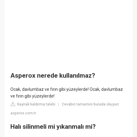
Asperox nerede kullanılmaz?
Ocak, davlumbaz ve fırın gibi yüzeylerde! Ocak, davlumbaz
ve fırın gibi yüzeylerde!
Kaynak kaldırma talebi
Cevabın tamamını burada okuyun:
|
asperox.com.tr
Halı silinmeli mi yıkanmalı mi?