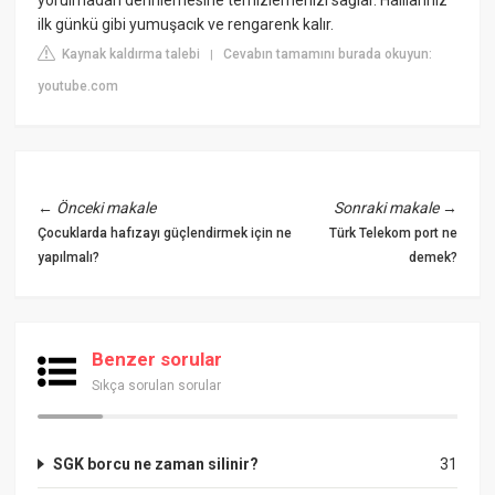
ilk günkü gibi yumuşacık ve rengarenk kalır.
Kaynak kaldırma talebi
Cevabın tamamını burada okuyun:
|
youtube.com
←
Önceki makale
Sonraki makale
→
Çocuklarda hafızayı güçlendirmek için ne
Türk Telekom port ne
yapılmalı?
demek?
Benzer sorular
Sıkça sorulan sorular
SGK borcu ne zaman silinir?
31