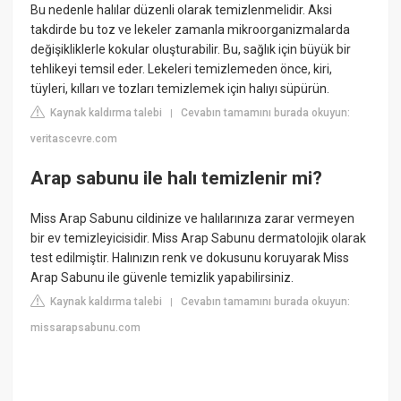
Bu nedenle halılar düzenli olarak temizlenmelidir. Aksi
takdirde bu toz ve lekeler zamanla mikroorganizmalarda
değişikliklerle kokular oluşturabilir. Bu, sağlık için büyük bir
tehlikeyi temsil eder. Lekeleri temizlemeden önce, kiri,
tüyleri, kılları ve tozları temizlemek için halıyı süpürün.
Kaynak kaldırma talebi
Cevabın tamamını burada okuyun:
|
veritascevre.com
Arap sabunu ile halı temizlenir mi?
Miss Arap Sabunu cildinize ve halılarınıza zarar vermeyen
bir ev temizleyicisidir. Miss Arap Sabunu dermatolojik olarak
test edilmiştir. Halınızın renk ve dokusunu koruyarak Miss
Arap Sabunu ile güvenle temizlik yapabilirsiniz.
Kaynak kaldırma talebi
Cevabın tamamını burada okuyun:
|
missarapsabunu.com