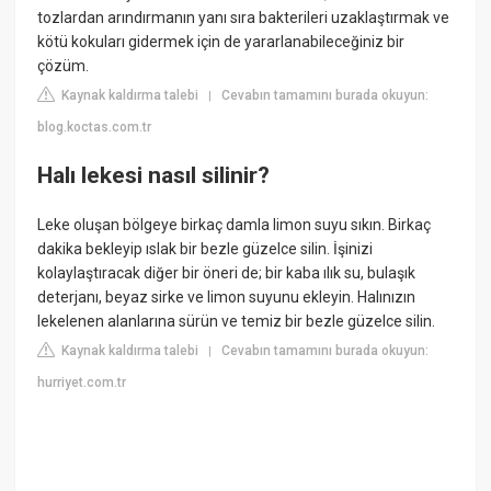
tozlardan arındırmanın yanı sıra bakterileri uzaklaştırmak ve
kötü kokuları gidermek için de yararlanabileceğiniz bir
çözüm.
Kaynak kaldırma talebi
Cevabın tamamını burada okuyun:
|
blog.koctas.com.tr
Halı lekesi nasıl silinir?
Leke oluşan bölgeye birkaç damla limon suyu sıkın. Birkaç
dakika bekleyip ıslak bir bezle güzelce silin. İşinizi
kolaylaştıracak diğer bir öneri de; bir kaba ılık su, bulaşık
deterjanı, beyaz sirke ve limon suyunu ekleyin. Halınızın
lekelenen alanlarına sürün ve temiz bir bezle güzelce silin.
Kaynak kaldırma talebi
Cevabın tamamını burada okuyun:
|
hurriyet.com.tr