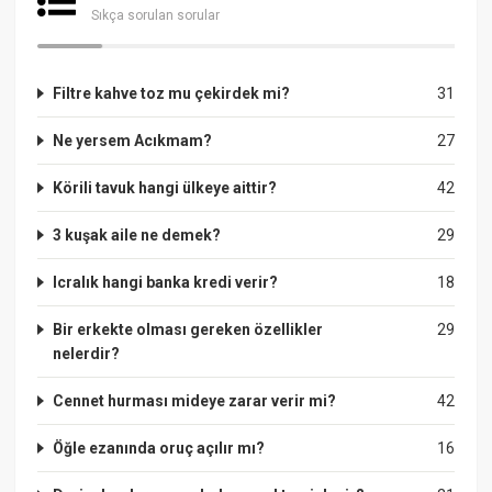
Sıkça sorulan sorular
Filtre kahve toz mu çekirdek mi?
31
Ne yersem Acıkmam?
27
Körili tavuk hangi ülkeye aittir?
42
3 kuşak aile ne demek?
29
Icralık hangi banka kredi verir?
18
Bir erkekte olması gereken özellikler
29
nelerdir?
Cennet hurması mideye zarar verir mi?
42
Öğle ezanında oruç açılır mı?
16