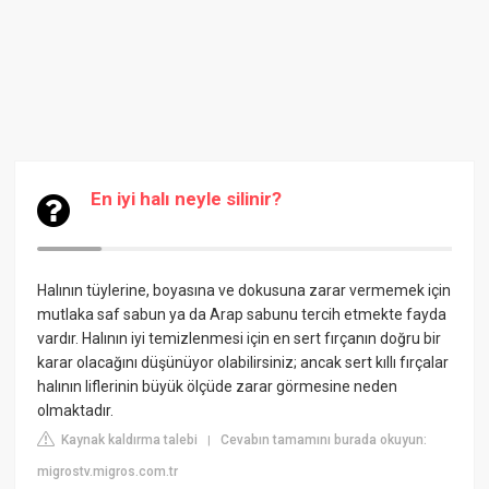
En iyi halı neyle silinir?
Halının tüylerine, boyasına ve dokusuna zarar vermemek için
mutlaka saf sabun ya da Arap sabunu tercih etmekte fayda
vardır. Halının iyi temizlenmesi için en sert fırçanın doğru bir
karar olacağını düşünüyor olabilirsiniz; ancak sert kıllı fırçalar
halının liflerinin büyük ölçüde zarar görmesine neden
olmaktadır.
Kaynak kaldırma talebi
Cevabın tamamını burada okuyun:
|
migrostv.migros.com.tr