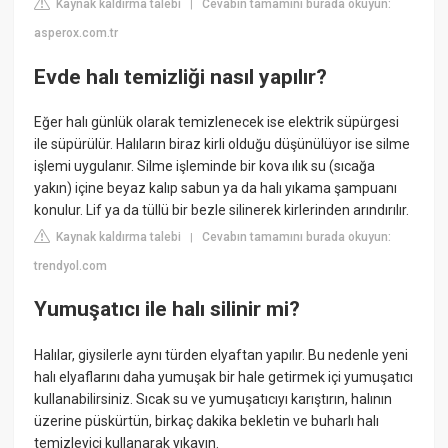
Kaynak kaldırma talebi
Cevabın tamamını burada okuyun:
|
asperox.com.tr
Evde halı temizliği nasıl yapılır?
Eğer halı günlük olarak temizlenecek ise elektrik süpürgesi
ile süpürülür. Halıların biraz kirli olduğu düşünülüyor ise silme
işlemi uygulanır. Silme işleminde bir kova ılık su (sıcağa
yakın) içine beyaz kalıp sabun ya da halı yıkama şampuanı
konulur. Lif ya da tüllü bir bezle silinerek kirlerinden arındırılır.
Kaynak kaldırma talebi
Cevabın tamamını burada okuyun:
|
trendyol.com
Yumuşatıcı ile halı silinir mi?
Halılar, giysilerle aynı türden elyaftan yapılır. Bu nedenle yeni
halı elyaflarını daha yumuşak bir hale getirmek içi yumuşatıcı
kullanabilirsiniz. Sıcak su ve yumuşatıcıyı karıştırın, halının
üzerine püskürtün, birkaç dakika bekletin ve buharlı halı
temizleyici kullanarak yıkayın.