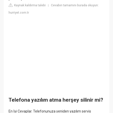
Kaynak kaldırma talebi
Cevabın tamamını burada okuyun:
|
hurriyet.com.tr
Telefona yazılım atma herşey silinir mi?
En İyi Cevaplar. Telefonunuza yeniden yazılım servis