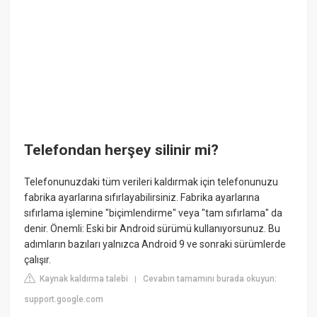
Telefondan herşey silinir mi?
Telefonunuzdaki tüm verileri kaldırmak için telefonunuzu
fabrika ayarlarına sıfırlayabilirsiniz. Fabrika ayarlarına
sıfırlama işlemine "biçimlendirme" veya "tam sıfırlama" da
denir. Önemli: Eski bir Android sürümü kullanıyorsunuz. Bu
adımların bazıları yalnızca Android 9 ve sonraki sürümlerde
çalışır.
Kaynak kaldırma talebi
Cevabın tamamını burada okuyun:
|
support.google.com