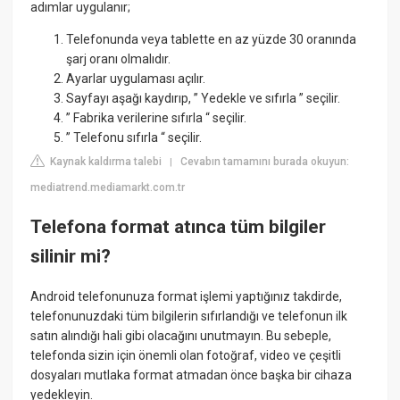
adımlar uygulanır;
Telefonunda veya tablette en az yüzde 30 oranında
şarj oranı olmalıdır.
Ayarlar uygulaması açılır.
Sayfayı aşağı kaydırıp, ” Yedekle ve sıfırla ” seçilir.
” Fabrika verilerine sıfırla “ seçilir.
” Telefonu sıfırla “ seçilir.
Kaynak kaldırma talebi
Cevabın tamamını burada okuyun:
|
mediatrend.mediamarkt.com.tr
Telefona format atınca tüm bilgiler
silinir mi?
Android telefonunuza format işlemi yaptığınız takdirde,
telefonunuzdaki tüm bilgilerin sıfırlandığı ve telefonun ilk
satın alındığı hali gibi olacağını unutmayın. Bu sebeple,
telefonda sizin için önemli olan fotoğraf, video ve çeşitli
dosyaları mutlaka format atmadan önce başka bir cihaza
yedekleyin.