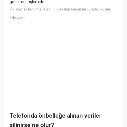
getirilmesi işlemidir.
Kaynak kaldırma talebi
Cevabın tamamını burada okuyun:
|
kvkk.gov.tr
Telefonda önbelleğe alınan veriler
silinirse ne olur?