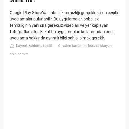
Google Play Store'da önbellek temizliği gerçekleştiren çeşitli
uygulamalar bulunabilir. Bu uygulamalar, önbellek
temizliğinin yanı sıra gereksiz videoları ve yer kaplayan
fotoğrafları siler. Fakat bu uygulamaları kullanmadan önce
uygulama hakkında ayrıntılı bilgi sahibi olmak gerekir.
Kaynak kaldırma talebi
Cevabın tamamını burada okuyun:
|
chip.com.tr