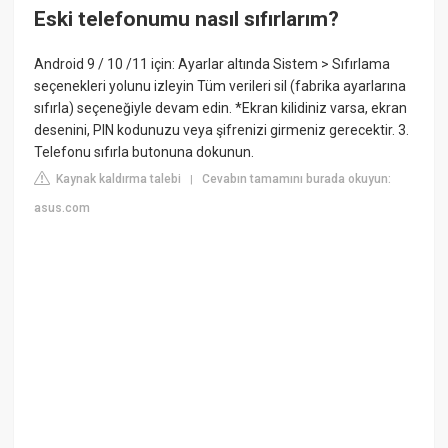
Eski telefonumu nasıl sıfırlarım?
Android 9 / 10 /11 için: Ayarlar altında Sistem > Sıfırlama
seçenekleri yolunu izleyin Tüm verileri sil (fabrika ayarlarına
sıfırla) seçeneğiyle devam edin. *Ekran kilidiniz varsa, ekran
desenini, PIN kodunuzu veya şifrenizi girmeniz gerecektir. 3.
Telefonu sıfırla butonuna dokunun.
Kaynak kaldırma talebi
Cevabın tamamını burada okuyun:
|
asus.com