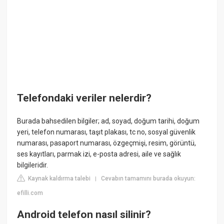
Telefondaki veriler nelerdir?
Burada bahsedilen bilgiler; ad, soyad, doğum tarihi, doğum
yeri, telefon numarası, taşıt plakası, tc no, sosyal güvenlik
numarası, pasaport numarası, özgeçmişi, resim, görüntü,
ses kayıtları, parmak izi, e-posta adresi, aile ve sağlık
bilgileridir.
Kaynak kaldırma talebi
Cevabın tamamını burada okuyun:
|
efilli.com
Android telefon nasıl silinir?