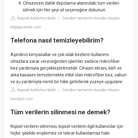
Cihazınızın dahili depolama alanındaki tüm verileri
silmek için Her şeyi sil seçeneğine dokunun.
Kaynak kaldırma talebi
Cevabın tamamını burada okuyun:
|
bilgiguvende.com
Telefona nasıl temizleyebilirim?
Aşındırıcı kimyasallar ve çok ıslak bezlerin kullanımı
cihazlara zarar vereceğinden işlemler sadece mikrofiber
bez yardımıyla gerçekleştirilmelidir. Cihazın ekranı, kılıfı ve
arka kasasını temizlemekte etkili olan mikrofiber bez, sabun
ve su yardımıyla nemli bir hâle getirilerek yüzeye uygulanır.
Kaynak kaldırma talebi
Cevabın tamamını burada okuyun:
|
trendyol.com
Tüm verilerin silinmesi ne demek?
Kişisel verilerin silinmesi, kişisel verilerin ilgili kullanıcılar için
hiçbir şekilde erişilemez ve tekrar kullanılamaz hale