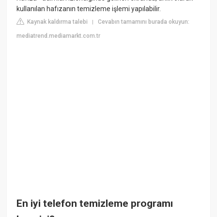
kullanılan hafızanın temizleme işlemi yapılabilir.
Kaynak kaldırma talebi
Cevabın tamamını burada okuyun:
|
mediatrend.mediamarkt.com.tr
En iyi telefon temizleme programı