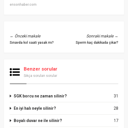
ensonhaber.com
←
Önceki makale
Sonraki makale
→
Sınavda kol saati yasak mı?
Sperm kaç dakikada çıkar?
Benzer sorular
Sıkça sorulan sorular
SGK borcu ne zaman silinir?
31
En iyi halı neyle silinir?
28
Boyalı duvar ne ile silinir?
17