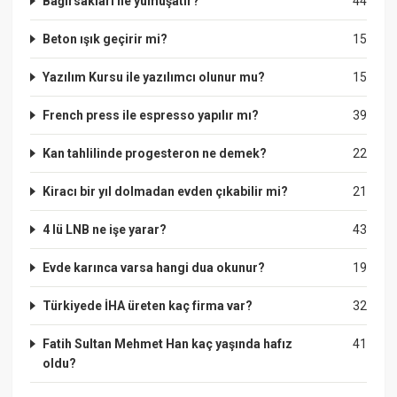
Bağırsakları ne yumuşatır?
44
Beton ışık geçirir mi?
15
Yazılım Kursu ile yazılımcı olunur mu?
15
French press ile espresso yapılır mı?
39
Kan tahlilinde progesteron ne demek?
22
Kiracı bir yıl dolmadan evden çıkabilir mi?
21
4 lü LNB ne işe yarar?
43
Evde karınca varsa hangi dua okunur?
19
Türkiyede İHA üreten kaç firma var?
32
Fatih Sultan Mehmet Han kaç yaşında hafız
41
oldu?