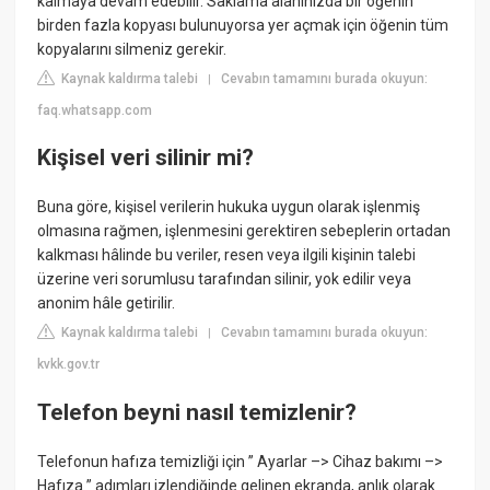
kalmaya devam edebilir. Saklama alanınızda bir öğenin
birden fazla kopyası bulunuyorsa yer açmak için öğenin tüm
kopyalarını silmeniz gerekir.
Kaynak kaldırma talebi
Cevabın tamamını burada okuyun:
|
faq.whatsapp.com
Kişisel veri silinir mi?
Buna göre, kişisel verilerin hukuka uygun olarak işlenmiş
olmasına rağmen, işlenmesini gerektiren sebeplerin ortadan
kalkması hâlinde bu veriler, resen veya ilgili kişinin talebi
üzerine veri sorumlusu tarafından silinir, yok edilir veya
anonim hâle getirilir.
Kaynak kaldırma talebi
Cevabın tamamını burada okuyun:
|
kvkk.gov.tr
Telefon beyni nasıl temizlenir?
Telefonun hafıza temizliği için ” Ayarlar –> Cihaz bakımı –>
Hafıza ” adımları izlendiğinde gelinen ekranda, anlık olarak