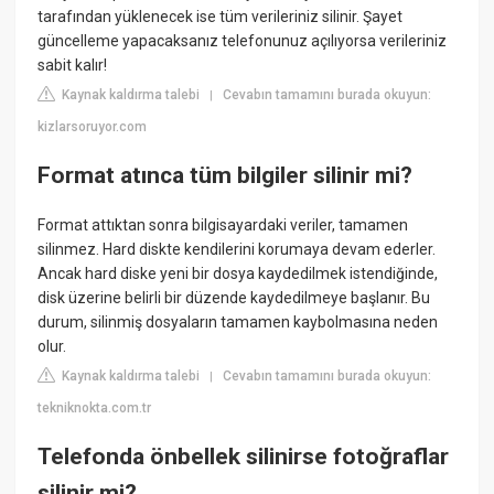
tarafından yüklenecek ise tüm verileriniz silinir. Şayet
güncelleme yapacaksanız telefonunuz açılıyorsa verileriniz
sabit kalır!
Kaynak kaldırma talebi
Cevabın tamamını burada okuyun:
|
kizlarsoruyor.com
Format atınca tüm bilgiler silinir mi?
Format attıktan sonra bilgisayardaki veriler, tamamen
silinmez. Hard diskte kendilerini korumaya devam ederler.
Ancak hard diske yeni bir dosya kaydedilmek istendiğinde,
disk üzerine belirli bir düzende kaydedilmeye başlanır. Bu
durum, silinmiş dosyaların tamamen kaybolmasına neden
olur.
Kaynak kaldırma talebi
Cevabın tamamını burada okuyun:
|
tekniknokta.com.tr
Telefonda önbellek silinirse fotoğraflar
silinir mi?