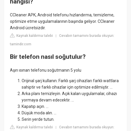
hangisi?
CCleaner APK, Android telefonu hızlandırma, temizleme,
optimize etme uygulamalarının başında geliyor. CCleaner
Android ücretsizdir.
Kaynak kaldırma talebi
Cevabın tamamını burada okuyun:
|
tamindir.com
Bir telefon nasıl soğutulur?
Aşırı ısınan telefonu soğutmanın 5 yolu
Orijinal şarj kullanın. Farklı şarj cihazları farklı wattlara
sahiptir ve farklı cihazlar için optimize edilmiştir. ...
Arka planı temizleyin. Açık kalan uygulamalar, cihazı
yormaya devam edecektir. ...
Kapatıp açın. ...
Düşük moda alın. ...
Serin yerde tutun.
Kaynak kaldırma talebi
Cevabın tamamını burada okuyun:
|