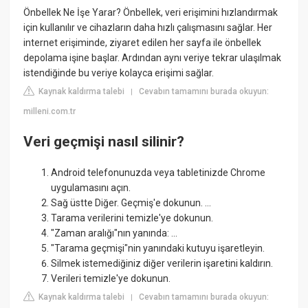
Önbellek Ne İşe Yarar? Önbellek, veri erişimini hızlandırmak
için kullanılır ve cihazların daha hızlı çalışmasını sağlar. Her
internet erişiminde, ziyaret edilen her sayfa ile önbellek
depolama işine başlar. Ardından aynı veriye tekrar ulaşılmak
istendiğinde bu veriye kolayca erişimi sağlar.
Kaynak kaldırma talebi
Cevabın tamamını burada okuyun:
|
milleni.com.tr
Veri geçmişi nasıl silinir?
Android telefonunuzda veya tabletinizde Chrome
uygulamasını açın.
Sağ üstte Diğer. Geçmiş'e dokunun. ...
Tarama verilerini temizle'ye dokunun.
"Zaman aralığı"nın yanında: ...
"Tarama geçmişi"nin yanındaki kutuyu işaretleyin.
Silmek istemediğiniz diğer verilerin işaretini kaldırın.
Verileri temizle'ye dokunun.
Kaynak kaldırma talebi
Cevabın tamamını burada okuyun:
|