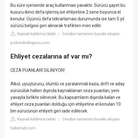
Bu süre içerisinde araç kullanması yasaktır. Sürücü şayet bu
kusuru ikinci defa işlemiş ise ehliyetine 2 sene boyunca el
konulur. Üçüncü defa tekrarlaması durumunda ise tam 5 yıl
sürücü belgesi geri alınarak trafikten men edilir.
Kaynak kaldırma talebi
Cevabın tamamını burada okuyun:
|
psikoteknikraporu.com
Ehliyet cezalarına af var mı?
CEZA PUANLARI SİLİNİYOR!
Alkol, uyuşturucu, ölümlü ve yaralanmalı kaza, drift ve aday
sürücülük halleri dışında kaynaklanan ceza puanları, yeni
yasayla birlikte silinecek. Bu kapsamların dışında kalan ve
ehliyet ceza puanları dolduğu için ehliyetine el konulan 10
bin sürücünün ehliyeti geri iade edilecek.
Kaynak kaldırma talebi
Cevabın tamamını burada okuyun:
|
haberturk.com