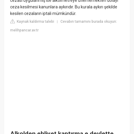
cezası uygulanmış ise alkolmetreye üflememekten dolayı
ceza kesilmesi kanunlara aykırıdır. Bu kurala aykırı şekilde
kesilen cezaların iptali mümkündür.
Kaynak kaldırma talebi
Cevabın tamamını burada okuyun:
|
melihpancar.av.tr
Alkolden ehliyet kaptırma e devlette