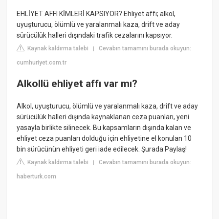
EHLİYET AFFI KİMLERİ KAPSIYOR? Ehliyet affı; alkol,
uyuşturucu, ölümlü ve yaralanmalı kaza, drift ve aday
sürücülük halleri dışındaki trafik cezalarını kapsıyor.
Kaynak kaldırma talebi
Cevabın tamamını burada okuyun:
|
cumhuriyet.com.tr
Alkollü ehliyet affı var mı?
Alkol, uyuşturucu, ölümlü ve yaralanmalı kaza, drift ve aday
sürücülük halleri dışında kaynaklanan ceza puanları, yeni
yasayla birlikte silinecek. Bu kapsamların dışında kalan ve
ehliyet ceza puanları dolduğu için ehliyetine el konulan 10
bin sürücünün ehliyeti geri iade edilecek. Şurada Paylaş!
Kaynak kaldırma talebi
Cevabın tamamını burada okuyun:
|
haberturk.com