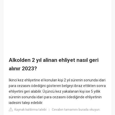
Alkolden 2 yıl alinan ehliyet nasıl geri
alınır 2023?
İkinci kez ehliyetine el konulan kişi 2 yıl sürenin sonunda idari
para cezasını ödediğini gösteren belgeyi ibraz ettikten sonra
ehliyetini geri alabilir. Üçüncü kez yakalanan kişi ise 5 yıllık
sürenin sonunda idari para cezasını ödediğinde ehliyetinin
iadesini talep edebilir.
Kaynak kaldırma talebi
Cevabın tamamını burada okuyun:
|