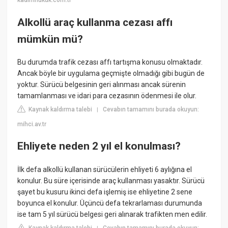
kadimhukuk.com.tr
Alkollü araç kullanma cezası affı
mümkün mü?
Bu durumda trafik cezası affı tartışma konusu olmaktadır.
Ancak böyle bir uygulama geçmişte olmadığı gibi bugün de
yoktur. Sürücü belgesinin geri alınması ancak sürenin
tamamlanması ve idari para cezasının ödenmesi ile olur.
Kaynak kaldırma talebi
Cevabın tamamını burada okuyun:
|
mihci.av.tr
Ehliyete neden 2 yıl el konulması?
İlk defa alkollü kullanan sürücülerin ehliyeti 6 aylığına el
konulur. Bu süre içerisinde araç kullanması yasaktır. Sürücü
şayet bu kusuru ikinci defa işlemiş ise ehliyetine 2 sene
boyunca el konulur. Üçüncü defa tekrarlaması durumunda
ise tam 5 yıl sürücü belgesi geri alınarak trafikten men edilir.
Kaynak kaldırma talebi
Cevabın tamamını burada okuyun: