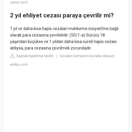
savun.av.tr
2 yıl ehliyet cezası paraya çevrilir mi?
1 yıl ve daha kısa hapis cezaları mahkeme insiyatifine bağlı
olarak para cezasına çevrilebilir. (50/1-a) Sürücü 18
yaşından küçükse ve 1 yıldan daha kısa süreli hapis cezası
aldıysa, para cezasına çevrilmek zorundadır.
Kaynak kaldırma talebi
Cevabın tamamını burada okuyun:
|
araba.com