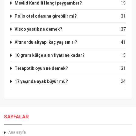
Mevlid Kandili Hangi peygamber?
19
Polis otel odasına girebilir mi?
31
Visco yastık ne demek?
37
Altınordu altyapı kaç yaş sınırı?
41
10 gram külçe altın fiyatı ne kadar?
15
Terapotik oyun ne demek?
31
17 yaşında ayak büyür mü?
24
SAYFALAR
Ana sayfa