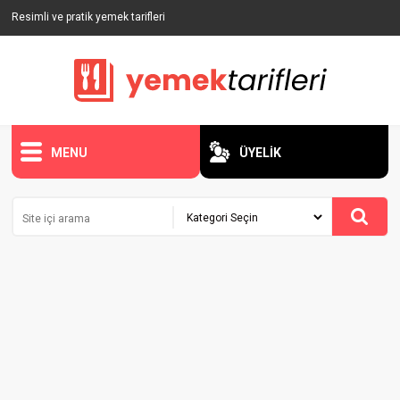
Resimli ve pratik yemek tarifleri
MENU
ÜYELİK