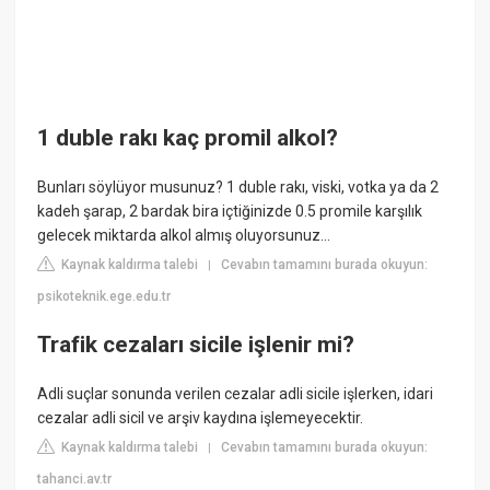
1 duble rakı kaç promil alkol?
Bunları söylüyor musunuz? 1 duble rakı, viski, votka ya da 2
kadeh şarap, 2 bardak bira içtiğinizde 0.5 promile karşılık
gelecek miktarda alkol almış oluyorsunuz...
Kaynak kaldırma talebi
Cevabın tamamını burada okuyun:
|
psikoteknik.ege.edu.tr
Trafik cezaları sicile işlenir mi?
Adli suçlar sonunda verilen cezalar adli sicile işlerken, idari
cezalar adli sicil ve arşiv kaydına işlemeyecektir.
Kaynak kaldırma talebi
Cevabın tamamını burada okuyun:
|
tahanci.av.tr