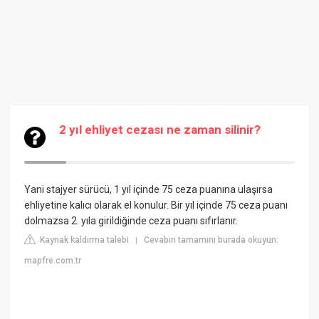
2 yıl ehliyet cezası ne zaman silinir?
Yani stajyer sürücü, 1 yıl içinde 75 ceza puanına ulaşırsa
ehliyetine kalıcı olarak el konulur. Bir yıl içinde 75 ceza puanı
dolmazsa 2. yıla girildiğinde ceza puanı sıfırlanır.
Kaynak kaldırma talebi
Cevabın tamamını burada okuyun:
|
mapfre.com.tr