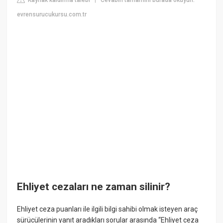
|
evrensurucukursu.com.tr
Ehliyet cezaları ne zaman silinir?
Ehliyet ceza puanları ile ilgili bilgi sahibi olmak isteyen araç
sürücülerinin yanıt aradıkları sorular arasında “Ehliyet ceza