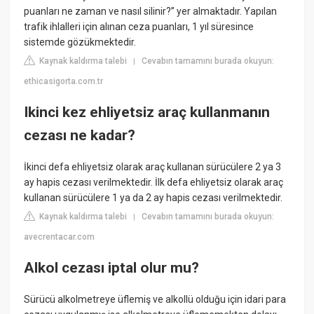
puanları ne zaman ve nasıl silinir?” yer almaktadır. Yapılan
trafik ihlalleri için alınan ceza puanları, 1 yıl süresince
sistemde gözükmektedir.
Kaynak kaldırma talebi
Cevabın tamamını burada okuyun:
|
ethicasigorta.com.tr
Ikinci kez ehliyetsiz araç kullanmanın
cezası ne kadar?
İkinci defa ehliyetsiz olarak araç kullanan sürücülere 2 ya 3
ay hapis cezası verilmektedir. İlk defa ehliyetsiz olarak araç
kullanan sürücülere 1 ya da 2 ay hapis cezası verilmektedir.
Kaynak kaldırma talebi
Cevabın tamamını burada okuyun:
|
avecrentacar.com
Alkol cezası iptal olur mu?
Sürücü alkolmetreye üflemiş ve alkollü olduğu için idari para