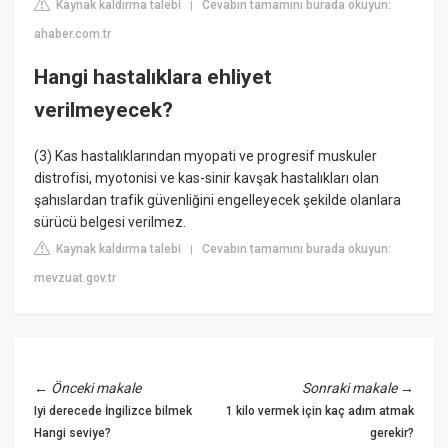
Kaynak kaldırma talebi
Cevabın tamamını burada okuyun:
|
ahaber.com.tr
Hangi hastalıklara ehliyet
verilmeyecek?
(3) Kas hastalıklarından myopati ve progresif muskuler
distrofisi, myotonisi ve kas-sinir kavşak hastalıkları olan
şahıslardan trafik güvenliğini engelleyecek şekilde olanlara
sürücü belgesi verilmez.
Kaynak kaldırma talebi
Cevabın tamamını burada okuyun:
|
mevzuat.gov.tr
←
Önceki makale
Sonraki makale
→
Iyi derecede İngilizce bilmek
1 kilo vermek için kaç adım atmak
Hangi seviye?
gerekir?