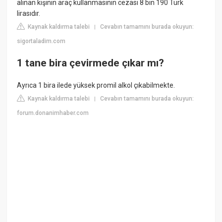
alınan kişinin araç kullanmasının cezası 8 bin 190 Türk
lirasıdır.
Kaynak kaldırma talebi
Cevabın tamamını burada okuyun:
|
sigortaladim.com
1 tane bira çevirmede çıkar mı?
Ayrıca 1 bira ilede yüksek promil alkol çıkabilmekte.
Kaynak kaldırma talebi
Cevabın tamamını burada okuyun:
|
forum.donanimhaber.com