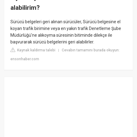
alabilirim?
Sürücü belgeleri geri alınan sürücüler, Sürücü belgesine el
koyan trafik birimine veya en yakın trafik Denetleme Şube
Müdürlüğü'ne alıkoyma süresinin bitiminde dilekçe ile
başvurarak sürücü belgelerini geri alabilirler.
Kaynak kaldırma talebi
Cevabın tamamını burada okuyun:
|
ensonhaber.com