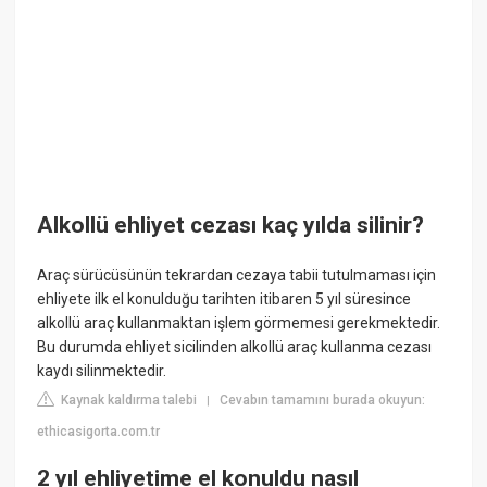
Alkollü ehliyet cezası kaç yılda silinir?
Araç sürücüsünün tekrardan cezaya tabii tutulmaması için
ehliyete ilk el konulduğu tarihten itibaren 5 yıl süresince
alkollü araç kullanmaktan işlem görmemesi gerekmektedir.
Bu durumda ehliyet sicilinden alkollü araç kullanma cezası
kaydı silinmektedir.
Kaynak kaldırma talebi
Cevabın tamamını burada okuyun:
|
ethicasigorta.com.tr
2 yıl ehliyetime el konuldu nasıl