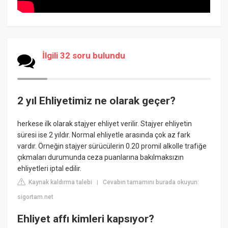
İlgili 32 soru bulundu
2 yıl Ehliyetimiz ne olarak geçer?
herkese ilk olarak stajyer ehliyet verilir. Stajyer ehliyetin
süresi ise 2 yıldır. Normal ehliyetle arasında çok az fark
vardır. Örneğin stajyer sürücülerin 0.20 promil alkolle trafiğe
çıkmaları durumunda ceza puanlarına bakılmaksızın
ehliyetleri iptal edilir.
Kaynak kaldırma talebi
Cevabın tamamını burada okuyun:
|
sigortam.net
Ehliyet affı kimleri kapsıyor?