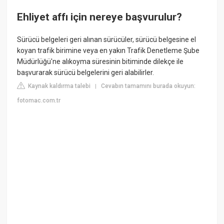
Ehliyet affı için nereye başvurulur?
Sürücü belgeleri geri alınan sürücüler, sürücü belgesine el
koyan trafik birimine veya en yakın Trafik Denetleme Şube
Müdürlüğü'ne alıkoyma süresinin bitiminde dilekçe ile
başvurarak sürücü belgelerini geri alabilirler.
Kaynak kaldırma talebi
Cevabın tamamını burada okuyun:
|
fotomac.com.tr