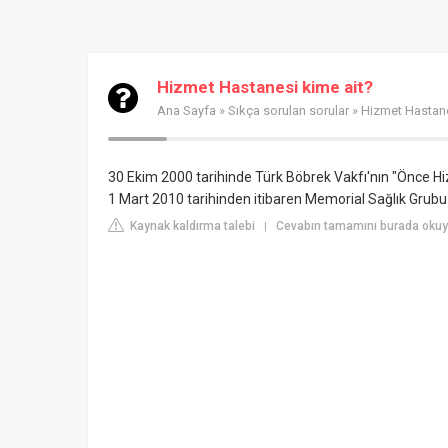
Hizmet Hastanesi kime ait?
Ana Sayfa
»
Sıkça sorulan sorular
» Hizmet Hastane
30 Ekim 2000 tarihinde Türk Böbrek Vakfı'nın "Önce Hi
1 Mart 2010 tarihinden itibaren Memorial Sağlık Grubu
Kaynak kaldırma talebi
Cevabın tamamını burada okuy
|