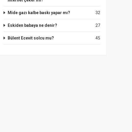
internet çeker mi?
Mide gazı kalbe baskı yapar mı?
32
Eskiden babaya ne denir?
27
Bülent Ecevit solcu mu?
45