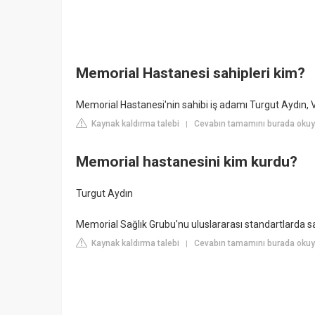
Memorial Hastanesi sahipleri kim?
Memorial Hastanesi'nin sahibi iş adamı Turgut Aydın, Val
Kaynak kaldırma talebi
Cevabın tamamını burada okuyu
|
Memorial hastanesini kim kurdu?
Turgut Aydın
Memorial Sağlık Grubu'nu uluslararası standartlarda s
Kaynak kaldırma talebi
Cevabın tamamını burada okuy
|