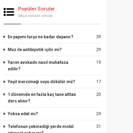
Popüler Sorular
Sıkça sorulan sorular
Ev yapımı turşu ne kadar dayanır?
39
Muz ile antibiyotik içilir mi?
29
Yarım avokado nasıl muhafaza
19
edilir?
Yeşil mercimeği suyu dökülür mü?
17
1 dönemde en fazla kaç tane alttan
20
ders alınır?
Yoksa edat mı?
24
Telefonun çekmediği yerde mobil
31