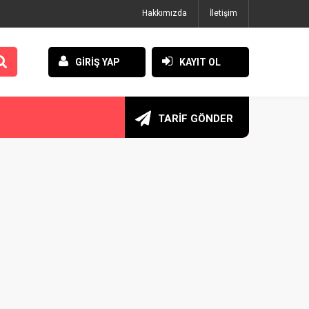
Hakkımızda
İletişim
GİRİŞ YAP
KAYIT OL
TARİF GÖNDER