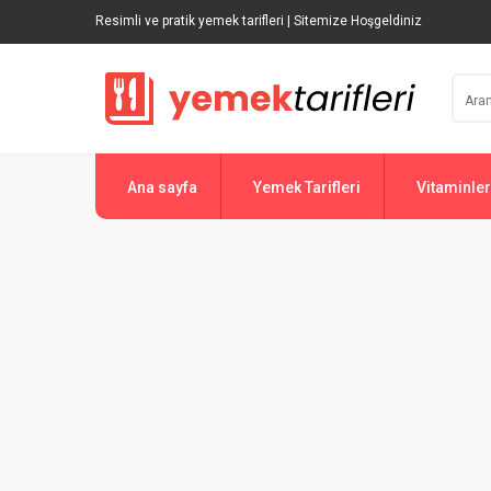
Resimli ve pratik yemek tarifleri | Sitemize Hoşgeldiniz
Ana sayfa
Yemek Tarifleri
Vitaminler