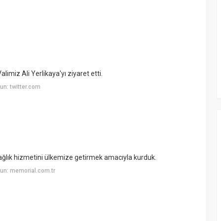
imiz Ali Yerlikaya'yı ziyaret etti.
n: twitter.com
ağlık hizmetini ülkemize getirmek amacıyla kurduk.
un: memorial.com.tr