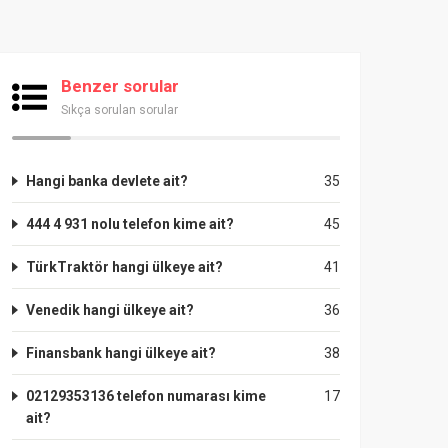
Benzer sorular
Sıkça sorulan sorular
Hangi banka devlete ait?
35
444 4 931 nolu telefon kime ait?
45
TürkTraktör hangi ülkeye ait?
41
Venedik hangi ülkeye ait?
36
Finansbank hangi ülkeye ait?
38
02129353136 telefon numarası kime
17
ait?