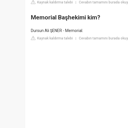
Kaynak kaldırma talebi
Cevabın tamamını burada okuy
|
Memorial Başhekimi kim?
Dursun Ali ŞENER - Memorial.
Kaynak kaldırma talebi
Cevabın tamamını burada okuy
|