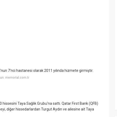
un 7'nci hastanesi olarak 2011 yılında hizmete girmiştir.
un: memorial.com.tr
 hissesini Taya Sağlık Grubu'na sattı. Qatar First Bank (QFB)
yi, diğer hissedarlardan Turgut Aydın ve ailesine ait Taya