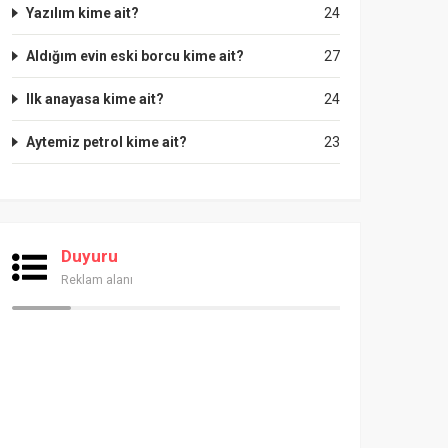
Yazılım kime ait?
24
Aldığım evin eski borcu kime ait?
27
Ilk anayasa kime ait?
24
Aytemiz petrol kime ait?
23
Duyuru
Reklam alanı