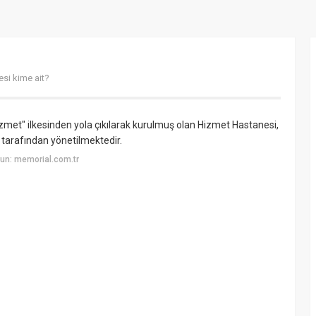
si kime ait?
zmet" ilkesinden yola çıkılarak kurulmuş olan Hizmet Hastanesi,
 tarafından yönetilmektedir.
un: memorial.com.tr