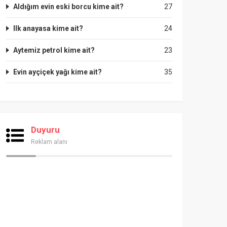
Aldığım evin eski borcu kime ait?
27
Ilk anayasa kime ait?
24
Aytemiz petrol kime ait?
23
Evin ayçiçek yağı kime ait?
35
Duyuru
Reklam alanı