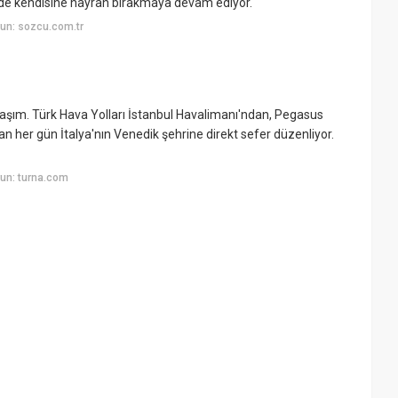
mde kendisine hayran bırakmaya devam ediyor.
un: sozcu.com.tr
laşım. Türk Hava Yolları İstanbul Havalimanı'ndan, Pegasus
n her gün İtalya'nın Venedik şehrine direkt sefer düzenliyor.
un: turna.com