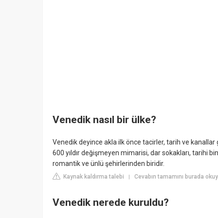
Venedik nasıl bir ülke?
Venedik deyince akla ilk önce tacirler, tarih ve kanallar
600 yıldır değişmeyen mimarisi, dar sokakları, tarihi bin
romantik ve ünlü şehirlerinden biridir.
Kaynak kaldırma talebi
Cevabın tamamını burada oku
|
Venedik nerede kuruldu?