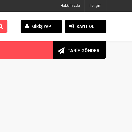
Hakkımızda
İletişim
GİRİŞ YAP
KAYIT OL
TARİF GÖNDER