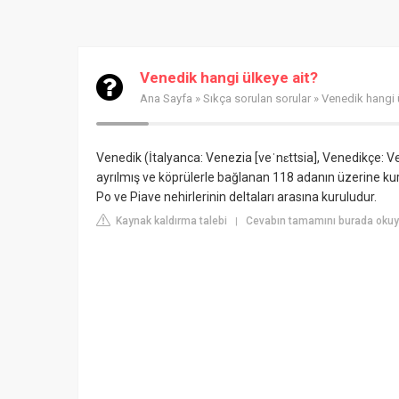
Venedik hangi ülkeye ait?
Ana Sayfa
»
Sıkça sorulan sorular
» Venedik hangi 
Venedik (İtalyanca: Venezia [veˈnɛttsia], Venedikçe: Ve
ayrılmış ve köprülerle bağlanan 118 adanın üzerine kuru
Po ve Piave nehirlerinin deltaları arasına kuruludur.
Kaynak kaldırma talebi
Cevabın tamamını burada okuyun
|