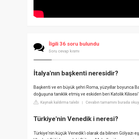
İlgili 36 soru bulundu
Soru cevap kısmı
İtalya'nın başkenti neresidir?
Başkenti ve en büyük şehri Roma, yüzyıllar boyunca B
doğuşuna tanıklık etmiş ve eskiden beri Katolik Kilises
Kaynak kaldırma talebi
Cevabın tamamını burada okuyun
|
Türkiye'nin Venedik i neresi?
Türkiye'nin küçük Venedik'i olarak da bilinen Gölyazı eşs