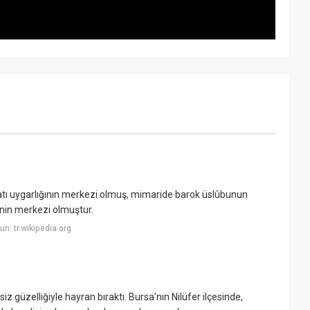
atı uygarlığının merkezi olmuş, mimaride barok üslûbunun
i'nin merkezi olmuştur.
: tr.wikipedia.org
iz güzelliğiyle hayran bıraktı. Bursa'nın Nilüfer ilçesinde,