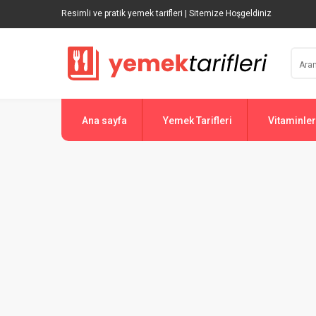
Resimli ve pratik yemek tarifleri | Sitemize Hoşgeldiniz
Ana sayfa
Yemek Tarifleri
Vitaminler