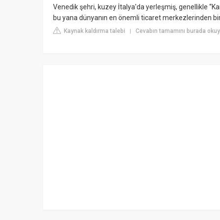
Venedik şehri, kuzey İtalya'da yerleşmiş, genellikle “Ka
bu yana dünyanın en önemli ticaret merkezlerinden bi
Kaynak kaldırma talebi
Cevabın tamamını burada oku
|