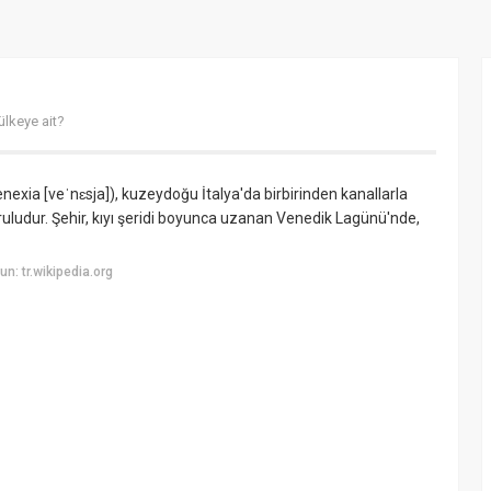
ülkeye ait?
nexia [veˈnɛsja]), kuzeydoğu İtalya'da birbirinden kanallarla
ludur. Şehir, kıyı şeridi boyunca uzana
n Venedik Lagün
ü'nde,
: tr.wikipedia.org