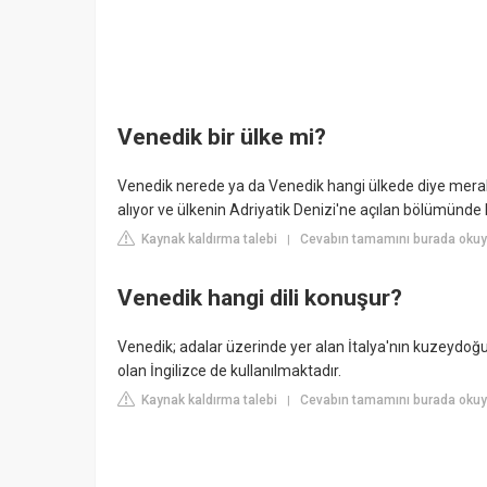
Venedik bir ülke mi?
Venedik nerede ya da Venedik hangi ülkede diye merak
alıyor ve ülkenin Adriyatik Denizi'ne açılan bölümün
Kaynak kaldırma talebi
Cevabın tamamını burada okuy
|
Venedik hangi dili konuşur?
Venedik; adalar üzerinde yer alan İtalya'nın kuzeydoğusu
olan İngilizce de kullanılmaktadır.
Kaynak kaldırma talebi
Cevabın tamamını burada okuyu
|