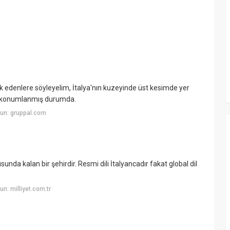
 edenlere söyleyelim, İtalya'nın kuzeyinde üst kesimde yer
de konumlanmış durumda.
un: gruppal.com
nda kalan bir şehirdir. Resmi dili İtalyancadır fakat global dil
n: milliyet.com.tr