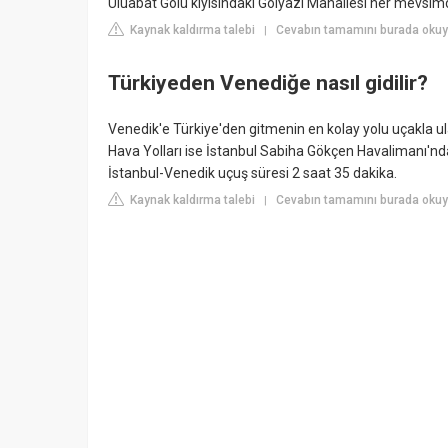
Uluabat Gölü kıyısındaki Gölyazı Mahallesi her mevsi
Kaynak kaldırma talebi
Cevabın tamamını burada okuy
|
Türkiyeden Venediğe nasıl gidilir?
Venedik'e Türkiye'den gitmenin en kolay yolu uçakla u
Hava Yolları ise İstanbul Sabiha Gökçen Havalimanı'nda
İstanbul-Venedik uçuş süresi 2 saat 35 dakika.
Kaynak kaldırma talebi
Cevabın tamamını burada okuy
|