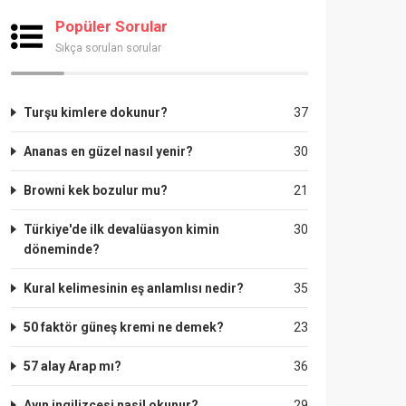
Popüler Sorular
Sıkça sorulan sorular
Turşu kimlere dokunur?
37
Ananas en güzel nasıl yenir?
30
Browni kek bozulur mu?
21
Türkiye'de ilk devalüasyon kimin
30
döneminde?
Kural kelimesinin eş anlamlısı nedir?
35
50 faktör güneş kremi ne demek?
23
57 alay Arap mı?
36
Ayın ingilizcesi nasil okunur?
29