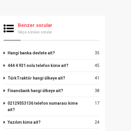
Benzer sorular
Sıkça sorulan sorular
Hangi banka devlete ait?
35
444 4 931 nolu telefon kime ait?
45
TürkTraktör hangi ülkeye ait?
41
Finansbank hangi ülkeye ait?
38
02129353136 telefon numarası kime
17
ait?
Yazılım kime ait?
24