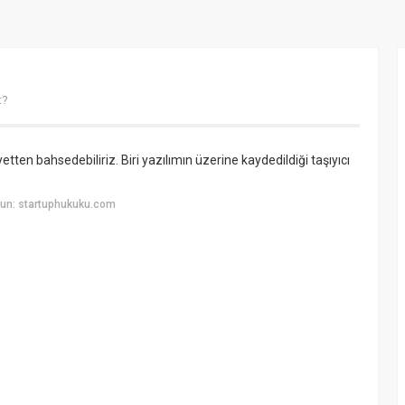
t?
tten bahsedebiliriz. Biri yazılımın üzerine kaydedildiği taşıyıcı
un: startuphukuku.com