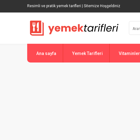
Resimli ve pratik yemek tarifleri | Sitemize Hoşgeldiniz
Ana sayfa
Yemek Tarifleri
Vitaminler