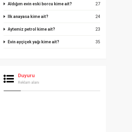
Aldığım evin eski borcu kime ait?
27
Ilk anayasa kime ait?
24
Aytemiz petrol kime ait?
23
Evin ayçiçek yağı kime ait?
35
Duyuru
Reklam alanı