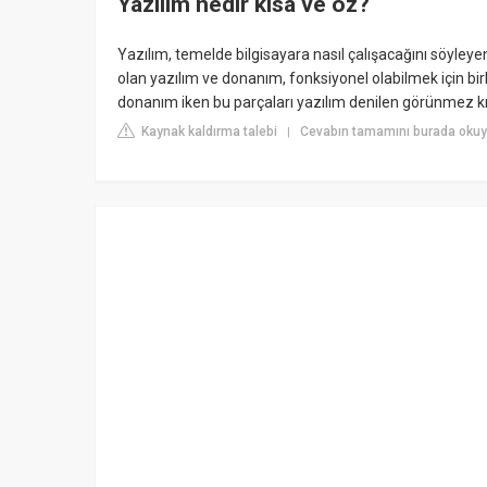
Yazılım nedir kısa ve öz?
Yazılım, temelde bilgisayara nasıl çalışacağını söyleyen
olan yazılım ve donanım, fonksiyonel olabilmek için birb
donanım iken bu parçaları yazılım denilen görünmez kısı
Kaynak kaldırma talebi
Cevabın tamamını burada okuyu
|