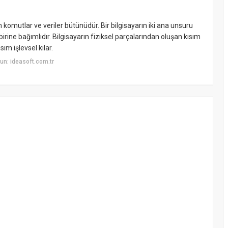
 komutlar ve veriler bütünüdür. Bir bilgisayarın iki ana unsuru
irine bağımlıdır. Bilgisayarın fiziksel parçalarından oluşan kısım
m işlevsel kılar.
n: ideasoft.com.tr