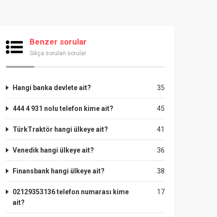
Benzer sorular
Sıkça sorulan sorular
Hangi banka devlete ait?
35
444 4 931 nolu telefon kime ait?
45
TürkTraktör hangi ülkeye ait?
41
Venedik hangi ülkeye ait?
36
Finansbank hangi ülkeye ait?
38
02129353136 telefon numarası kime
17
ait?