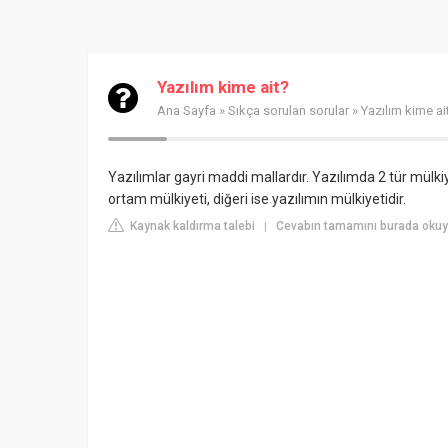
Yazılım kime ait?
Ana Sayfa
»
Sıkça sorulan sorular
» Yazılım kime ai
Yazılımlar gayri maddi mallardır. Yazılımda 2 tür mülkiye
ortam mülkiyeti, diğeri ise yazılımın mülkiyetidir.
Kaynak kaldırma talebi
Cevabın tamamını burada okuy
|