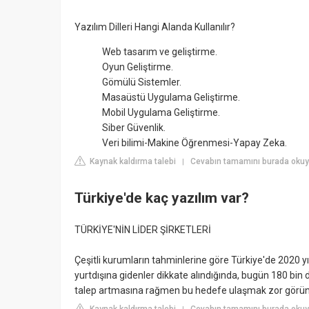
Yazılım Dilleri Hangi Alanda Kullanılır?
Web tasarım ve geliştirme.
Oyun Geliştirme.
Gömülü Sistemler.
Masaüstü Uygulama Geliştirme.
Mobil Uygulama Geliştirme.
Siber Güvenlik.
Veri bilimi-Makine Öğrenmesi-Yapay Zeka.
Kaynak kaldırma talebi
Cevabın tamamını burada oku
|
Türkiye'de kaç yazılım var?
TÜRKİYE'NİN LİDER ŞİRKETLERİ
Çeşitli kurumların tahminlerine göre Türkiye'de 2020 yıl
yurtdışına gidenler dikkate alındığında, bugün 180 bin
talep artmasına rağmen bu hedefe ulaşmak zor görün
Kaynak kaldırma talebi
Cevabın tamamını burada okuy