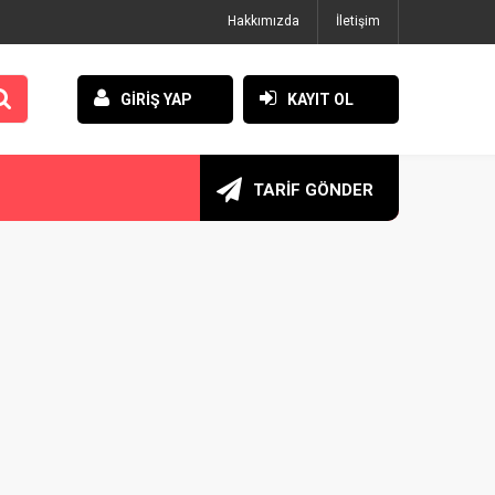
Hakkımızda
İletişim
GİRİŞ YAP
KAYIT OL
TARİF GÖNDER