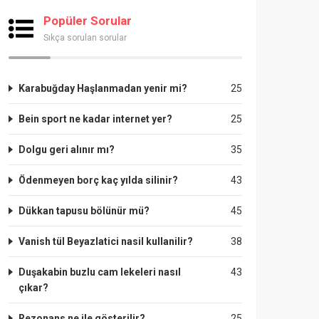
Popüler Sorular
Sıkça sorulan sorular
Karabuğday Haşlanmadan yenir mi?
25
Bein sport ne kadar internet yer?
25
Dolgu geri alınır mı?
35
Ödenmeyen borç kaç yılda silinir?
43
Dükkan tapusu bölünür mü?
45
Vanish tül Beyazlatici nasil kullanilir?
38
Duşakabin buzlu cam lekeleri nasıl
43
çıkar?
Rezonans ne ile gösterilir?
25