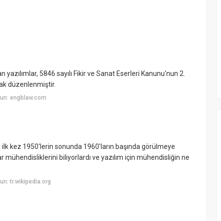
n yazılımlar, 5846 sayılı Fikir ve Sanat Eserleri Kanunu'nun 2.
ak düzenlenmiştir.
yun: engblaw.com
i ilk kez 1950'lerin sonunda 1960'ların başında görülmeye
r mühendisliklerini biliyorlardı ve yazılım için mühendisliğin ne
: tr.wikipedia.org