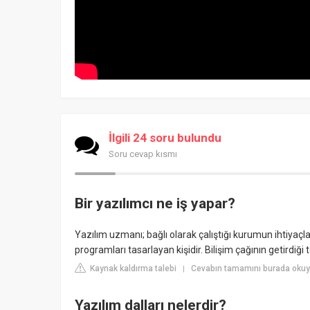
İlgili 24 soru bulundu
Soru cevap kısmı
Bir yazılımcı ne iş yapar?
Yazılım uzmanı; bağlı olarak çalıştığı kurumun ihtiyaçl
programları tasarlayan kişidir. Bilişim çağının getirdiği 
Kaynak kaldırma talebi
Cevabın tamamını burada okuyu
|
Yazılım dalları nelerdir?