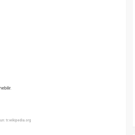
ebilir.
: tr.wikipedia.org