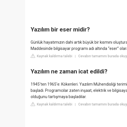
Yazılım bir eser midir?
Günlük hayatımızın dahi artık büyük bir kısmını oluştura
Maddesinde bilgisayar programı adı altında “eser” olar
Kaynak kaldırma talebi
Cevabın tamamını burada oku
|
Yazılım ne zaman icat edildi?
1945'ten 1965'e: Kökenleri. Yazılım Mühendisliği terim
başladı. Programcılar zaten inşaat, elektrik ve bilgisaya
olduğunu tartışmaya başladılar.
Kaynak kaldırma talebi
Cevabın tamamını burada okuyun
|