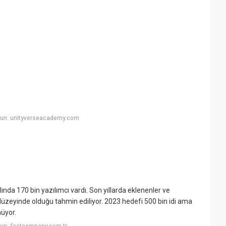
yun: unityverseacademy.com
ında 170 bin yazılımcı vardı. Son yıllarda eklenenler ve
 düzeyinde olduğu tahmin ediliyor. 2023 hedefi 500 bin idi ama
üyor.
un: fastcompany.com.tr