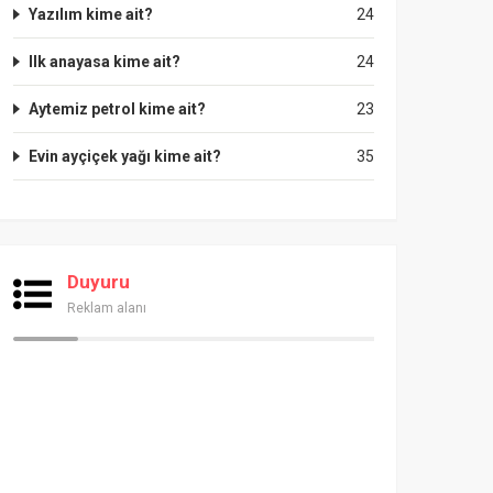
Yazılım kime ait?
24
Ilk anayasa kime ait?
24
Aytemiz petrol kime ait?
23
Evin ayçiçek yağı kime ait?
35
Duyuru
Reklam alanı