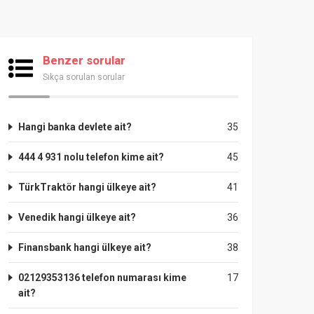
Benzer sorular
Sıkça sorulan sorular
Hangi banka devlete ait?
35
444 4 931 nolu telefon kime ait?
45
TürkTraktör hangi ülkeye ait?
41
Venedik hangi ülkeye ait?
36
Finansbank hangi ülkeye ait?
38
02129353136 telefon numarası kime
17
ait?