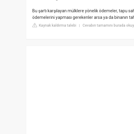
Bu şartı karşılayan mülklere yönelik ödemeler, tapu sa
ödemelerini yapması gerekenler arsa ya da binanın tahsis
Kaynak kaldırma talebi
Cevabın tamamını burada okuyu
|