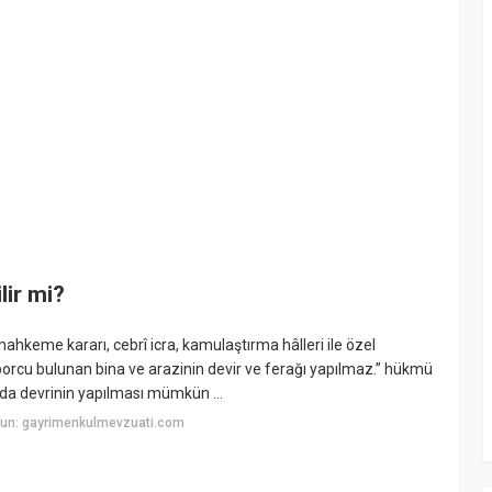
lir mi?
ahkeme kararı, cebrî icra, kamulaştırma hâlleri ile özel
borcu bulunan bina ve arazinin devir ve ferağı yapılmaz.” hükmü
uda devrinin yapılması mümkün ...
yun: gayrimenkulmevzuati.com