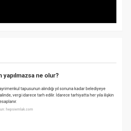
im yapılmazsa ne olur?
ayrimenkul tapusunun alındığı yıl sonuna kadar belediyeye
nde, vergi idarece tarh edilir. İdarece tarhiyatta her yıla ilişkin
esaplanır.
yun: hepsiemlak.com