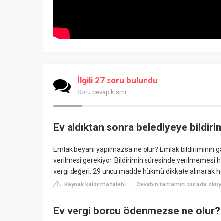
İlgili 27 soru bulundu
Soru cevap kısmı
Ev aldıktan sonra belediyeye bildir
Emlak beyanı yapılmazsa ne olur? Emlak bildiriminin g
verilmesi gerekiyor. Bildirimin süresinde verilmemesi hali
vergi değeri, 29 uncu madde hükmü dikkate alınarak h
Kaynak kaldırma talebi
Cevabın tamamını burada oku
|
Ev vergi borcu ödenmezse ne olur?