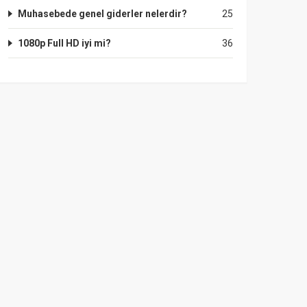
Muhasebede genel giderler nelerdir?
25
1080p Full HD iyi mi?
36