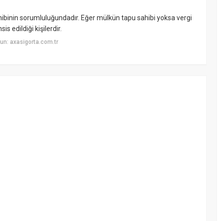
hibinin sorumluluğundadır. Eğer mülkün tapu sahibi yoksa vergi
 edildiği kişilerdir.
n: axasigorta.com.tr