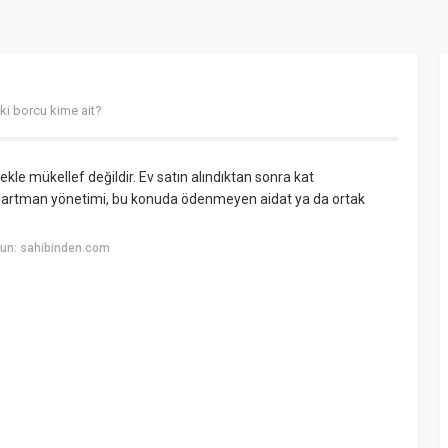
ki borcu kime ait?
le mükellef değildir. Ev satın alındıktan sonra kat
Apartman yönetimi, bu konuda ödenmeyen aidat ya da ortak
un: sahibinden.com