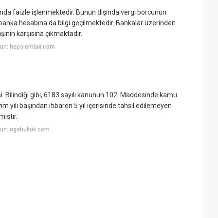
nda faizle işlenmektedir. Bunun dışında vergi borcunun
nka hesabına da bilgi geçilmektedir. Bankalar üzerinden
şinin karşısına çıkmaktadır.
yun: hepsiemlak.com
Bilindiği gibi, 6183 sayılı kanunun 102. Maddesinde kamu
vim yılı başından itibaren 5 yıl içerisinde tahsil edilemeyen
ıştır.
yun: ngahukuk.com