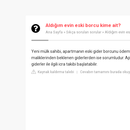
Aldığım evin eski borcu kime ait?
Ana Sayfa
»
Sıkça sorulan sorular
» Aldığım evin es
Yeni mülk sahibi, apartmanın eski gider borcunu ödemek
maliklerinden beklenen giderlerden ise sorumludur. 
giderler ile ilgili icra takibi başlatabilir.
Kaynak kaldırma talebi
Cevabın tamamını burada okuy
|