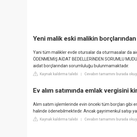
Yeni malik eski malikin borçlarınd
Yani tüm malikler evde otursalar da oturmasalar da 
ÖDENMEMİŞ AİDAT BEDELLERİNDEN SORUMLU MUDUR ? Yen
aidat borçlarından sorumluluğu bulunmamaktadır.
Kaynak kaldırma talebi
Cevabın tamamını burada okuy
|
Ev alım satımında emlak vergisini k
Alım satım işlemlerinde evin önceki tüm borçları gibi eml
halinde ödenebilmektedir. Ancak gayrimenkul satışı ya
Kaynak kaldırma talebi
Cevabın tamamını burada okuy
|