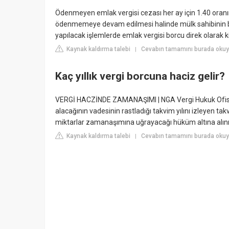
Ödenmeyen emlak vergisi cezası her ay için 1.40 oranı
ödenmemeye devam edilmesi halinde mülk sahibinin ba
yapılacak işlemlerde emlak vergisi borcu direk olarak ki
Kaynak kaldırma talebi
Cevabın tamamını burada oku
|
Kaç yıllık vergi borcuna haciz gelir?
VERGİ HACZİNDE ZAMANAŞIMI | NGA Vergi Hukuk Ofisi. 
alacağının vadesinin rastladığı takvim yılını izleyen tak
miktarlar zamanaşımına uğrayacağı hüküm altına alınm
Kaynak kaldırma talebi
Cevabın tamamını burada oku
|