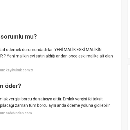
an sorumlu mu?
aidat ödemek durumundadırlar. YENİ MALİK ESKİ MALİKİN
i malikin evi satın aldığı andan önce eski malike ait olan
un: kayihukuk.com.tr
im öder?
ak vergisi borcu da satıcıya aittir. Emlak vergisi iki taksit
pılacağı zaman tüm borcu aynı anda ödeme yoluna gidilebilir.
un: sahibinden.com