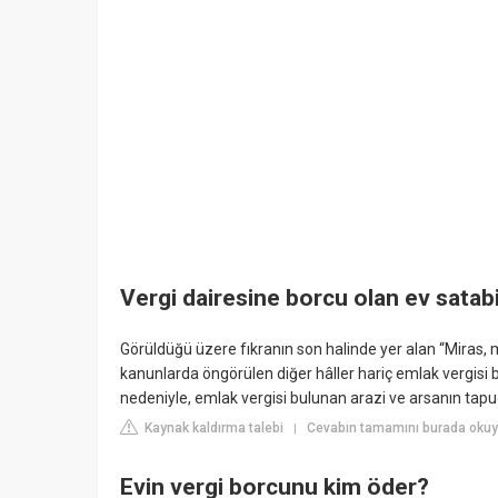
Vergi dairesine borcu olan ev satabi
Görüldüğü üzere fıkranın son halinde yer alan “Miras, m
kanunlarda öngörülen diğer hâller hariç emlak vergisi 
nedeniyle, emlak vergisi bulunan arazi ve arsanın tap
Kaynak kaldırma talebi
Cevabın tamamını burada oku
|
Evin vergi borcunu kim öder?