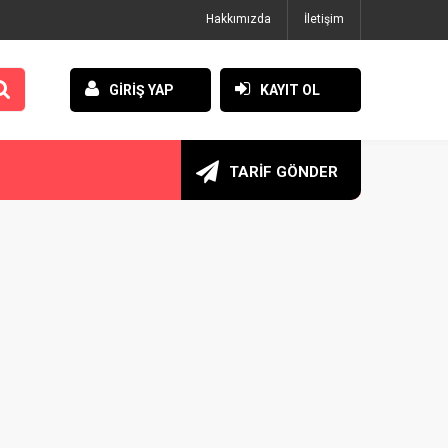
Hakkımızda
İletişim
GİRİŞ YAP
KAYIT OL
TARİF GÖNDER