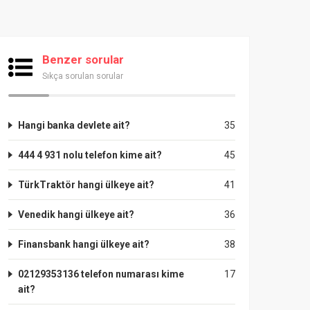
Benzer sorular
Sıkça sorulan sorular
Hangi banka devlete ait?
35
444 4 931 nolu telefon kime ait?
45
TürkTraktör hangi ülkeye ait?
41
Venedik hangi ülkeye ait?
36
Finansbank hangi ülkeye ait?
38
02129353136 telefon numarası kime
17
ait?