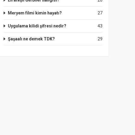
En ateşli derbiler hangisi?
20
Meryem filmi kimin hayatı?
27
Uygulama kilidi şifresi nedir?
43
Şaşaalı ne demek TDK?
29