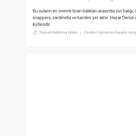
Bu suların en önemli ticari balıkları arasında ton balığı,
snappers, sardinella ve karides yer alınır. Hazar Denizi 
kütlesidir.
Kaynak kaldırma talebi
Cevabın tamamını burada oku
|