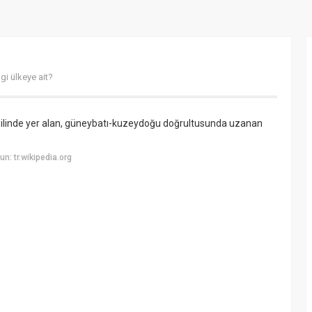
gi ülkeye ait?
ığ ilinde yer alan, güneybatı-kuzeydoğu doğrultusunda uzanan
: tr.wikipedia.org