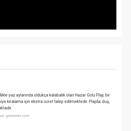
ikle yaz aylarında oldukça kalabalık olan Hazar Gölü Plajı, bir
iye kiralama için ekstra ücret talep edilmektedir. Plajda; duş,
ktadır.
yun: gezinomi.com