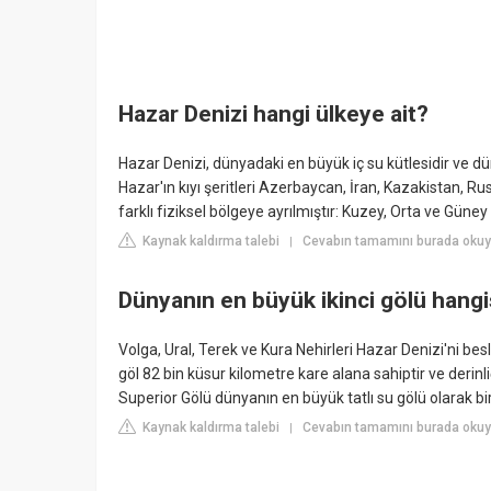
Hazar Denizi hangi ülkeye ait?
Hazar Denizi, dünyadaki en büyük iç su kütlesidir ve dü
Hazar'ın kıyı şeritleri Azerbaycan, İran, Kazakistan, 
farklı fiziksel bölgeye ayrılmıştır: Kuzey, Orta ve Güney
Kaynak kaldırma talebi
Cevabın tamamını burada okuyun
|
Dünyanın en büyük ikinci gölü hangi
Volga, Ural, Terek ve Kura Nehirleri Hazar Denizi'ni bes
göl 82 bin küsur kilometre kare alana sahiptir ve derinli
Superior Gölü dünyanın en büyük tatlı su gölü olarak biri
Kaynak kaldırma talebi
Cevabın tamamını burada oku
|