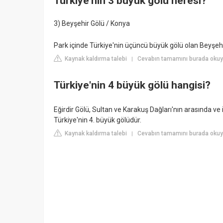
Türkiye'nin 3 büyük gölü neresi?
3) Beyşehir Gölü / Konya
Park içinde Türkiye'nin üçüncü büyük gölü olan Beyşeh
Kaynak kaldırma talebi
Cevabın tamamını burada oku
|
Türkiye'nin 4 büyük gölü hangisi?
Eğirdir Gölü, Sultan ve Karakuş Dağları'nın arasında ve 
Türkiye'nin 4. büyük gölüdür.
Kaynak kaldırma talebi
Cevabın tamamını burada okuyun
|