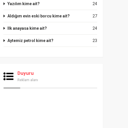
Yazılım kime ait?
24
Aldığım evin eski borcu kime ait?
27
Ilk anayasa kime ait?
24
Aytemiz petrol kime ait?
23
Duyuru
Reklam alanı