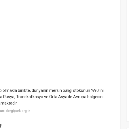
 olmakla birlikte, dünyanın mersin balığı stokunun %90'ını
rıca Rusya, Transkafkasya ve Orta Asya ile Avrupa bölgesini
amaktadır.
n: dergipark.org.tr
?