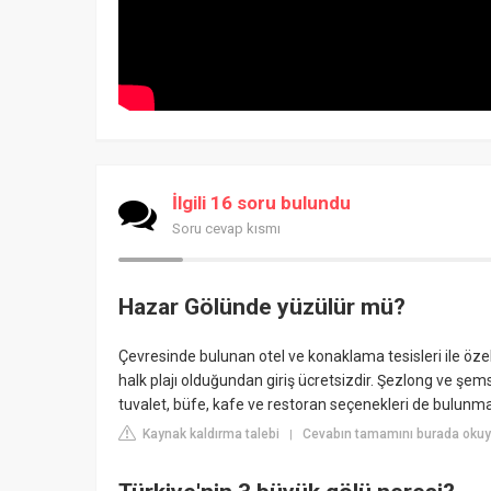
İlgili 16 soru bulundu
Soru cevap kısmı
Hazar Gölünde yüzülür mü?
Çevresinde bulunan otel ve konaklama tesisleri ile özell
halk plajı olduğundan giriş ücretsizdir. Şezlong ve şems
tuvalet, büfe, kafe ve restoran seçenekleri de bulunma
Kaynak kaldırma talebi
Cevabın tamamını burada oku
|