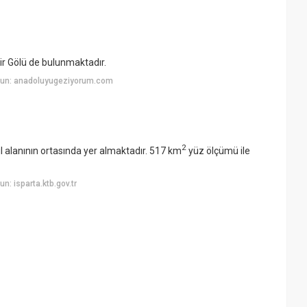
ir Gölü de bulunmaktadır.
yun: anadoluyugeziyorum.com
2
il alanının ortasında yer almaktadır. 517 km
yüz ölçümü ile
: isparta.ktb.gov.tr