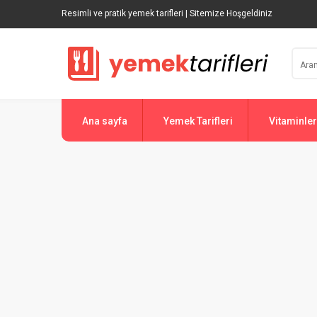
Resimli ve pratik yemek tarifleri | Sitemize Hoşgeldiniz
Ana sayfa
Yemek Tarifleri
Vitaminler