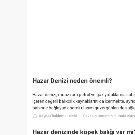
Hazar Denizi neden önemli?
Hazar denizi, muazzam petrol ve gaz yataklarına sahip
içeren değerli balıkçılık kaynaklarını da içermekte, ay
birbirine bağlayan önemli ulaşım güzergâhları da sağl
Kaynak kaldırma talebi
Cevabın tamamını burada okuyu
|
Hazar denizinde köpek balığı var mı