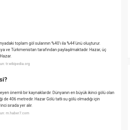
nyadaki toplam göl sularının %40'ı ila %44'ünü oluşturur.
Rusya ve Türkmenistan tarafından paylaşılmaktadır. Hazar, üç
 Hazar.
: tr.wikipedia.org
si?
leyen önemli bir kaynaklardır. Dünyanın en büyük ikinci gölü olan
ği de 406 metredir. Hazar Gölü tatlı su gölü olmadığı için
nci sırada yer alır.
yun: m.haber7.com