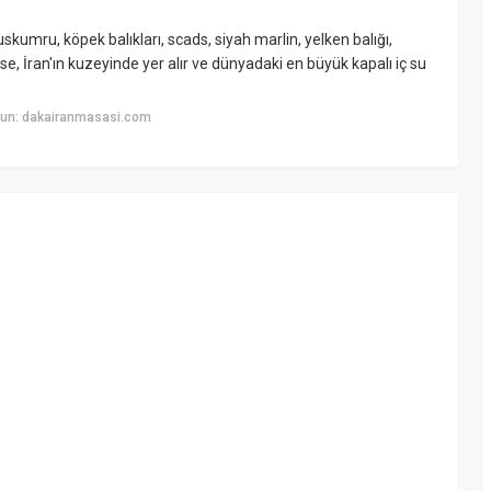
 uskumru, köpek balıkları, scads, siyah marlin, yelken balığı,
ise, İran'ın kuzeyinde yer alır ve dünyadaki en büyük kapalı iç su
yun: dakairanmasasi.com