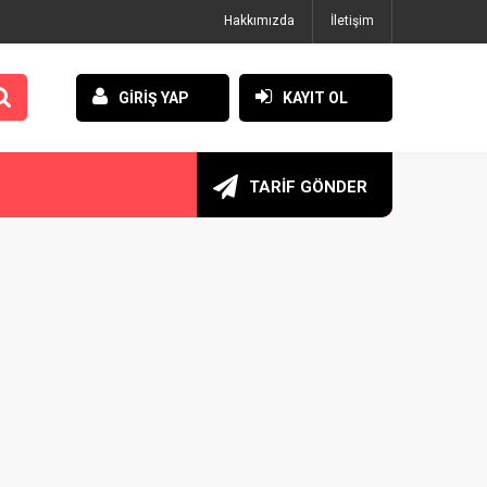
Hakkımızda
İletişim
GİRİŞ YAP
KAYIT OL
TARİF GÖNDER