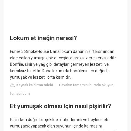
Lokum et ineğin neresi?
Fümeci SmokeHouse Dana lokum dananın sırt kısmından
elde edilen yumuşak bir et çeşidi olarak sizlere servis edilir.
Bonfile, sinir ve yağ gibi detaylar içermeyen lezzetli ve
kemiksiz bir ettir. Dana lokum da bonfilenin en değerli,
yumuşak ve lezzetli orta kısmıdır.
Kaynak kaldırma talebi
Cevabın tamamını burada okuyun:
|
fumeci.com
Et yumuşak olması için nasıl pişirilir?
Pişirirken doğru bir şekilde mühürlemeli ve böylece eti
yumuşacık yapacak olan suyunun içinde kalmasını