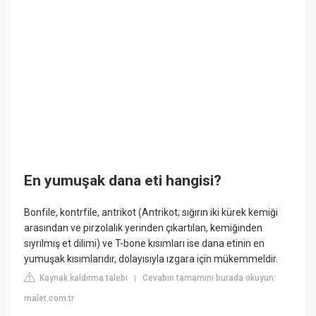
En yumuşak dana eti hangisi?
Bonfile, kontrfile, antrikot (Antrikot; sığırın iki kürek kemiği
arasından ve pirzolalık yerinden çıkartılan, kemiğinden
sıyrılmış et dilimi) ve T-bone kısımları ise dana etinin en
yumuşak kısımlarıdır, dolayısıyla ızgara için mükemmeldir.
Kaynak kaldırma talebi
Cevabın tamamını burada okuyun:
|
malet.com.tr