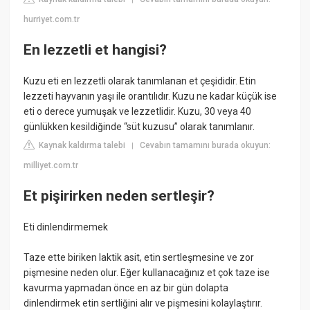
hurriyet.com.tr
En lezzetli et hangisi?
Kuzu eti en lezzetli olarak tanımlanan et çeşididir. Etin
lezzeti hayvanın yaşı ile orantılıdır. Kuzu ne kadar küçük ise
eti o derece yumuşak ve lezzetlidir. Kuzu, 30 veya 40
günlükken kesildiğinde “süt kuzusu” olarak tanımlanır.
Kaynak kaldırma talebi
Cevabın tamamını burada okuyun:
|
milliyet.com.tr
Et pişirirken neden sertleşir?
Eti dinlendirmemek
Taze ette biriken laktik asit, etin sertleşmesine ve zor
pişmesine neden olur. Eğer kullanacağınız et çok taze ise
kavurma yapmadan önce en az bir gün dolapta
dinlendirmek etin sertliğini alır ve pişmesini kolaylaştırır.