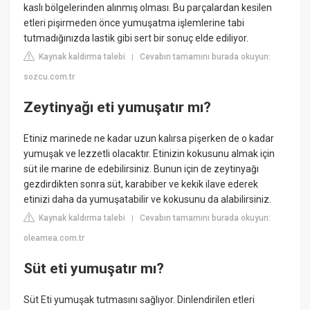
kaslı bölgelerinden alınmış olması. Bu parçalardan kesilen
etleri pişirmeden önce yumuşatma işlemlerine tabi
tutmadığınızda lastik gibi sert bir sonuç elde ediliyor.
Kaynak kaldırma talebi
Cevabın tamamını burada okuyun:
|
sozcu.com.tr
Zeytinyağı eti yumuşatır mı?
Etiniz marinede ne kadar uzun kalırsa pişerken de o kadar
yumuşak ve lezzetli olacaktır. Etinizin kokusunu almak için
süt ile marine de edebilirsiniz. Bunun için de zeytinyağı
gezdirdikten sonra süt, karabiber ve kekik ilave ederek
etinizi daha da yumuşatabilir ve kokusunu da alabilirsiniz.
Kaynak kaldırma talebi
Cevabın tamamını burada okuyun:
|
oleamea.com.tr
Süt eti yumuşatır mı?
Süt Eti yumuşak tutmasını sağlıyor. Dinlendirilen etleri