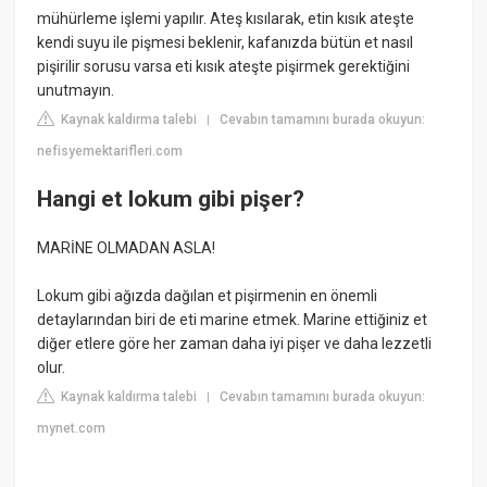
mühürleme işlemi yapılır. Ateş kısılarak, etin kısık ateşte
kendi suyu ile pişmesi beklenir, kafanızda bütün et nasıl
pişirilir sorusu varsa eti kısık ateşte pişirmek gerektiğini
unutmayın.
Kaynak kaldırma talebi
Cevabın tamamını burada okuyun:
|
nefisyemektarifleri.com
Hangi et lokum gibi pişer?
MARİNE OLMADAN ASLA!
Lokum gibi ağızda dağılan et pişirmenin en önemli
detaylarından biri de eti marine etmek. Marine ettiğiniz et
diğer etlere göre her zaman daha iyi pişer ve daha lezzetli
olur.
Kaynak kaldırma talebi
Cevabın tamamını burada okuyun:
|
mynet.com