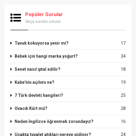
Popüler Sorular
Sıkça sorulan sorular
Tavuk kokuyorsa yenir mi?
17
Bebek için hangi marka yoğurt?
34
Senet nasıl iptal edilir?
18
Kabe'nin açılımı ne?
19
7 Türk devleti hangileri?
25
Ovacık Kürt mü?
28
Neden İngilizce öğrenmek zorundayız?
16
Uçakta tuvalet atıkları nereye gidiyor?
24