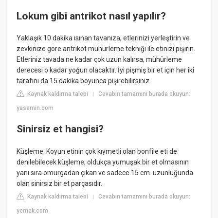
Lokum gibi antrikot nasıl yapılır?
Yaklaşık 10 dakika ısınan tavanıza, etlerinizi yerleştirin ve
zevkinize göre antrikot mühürleme tekniği ile etinizi pişirin.
Etleriniz tavada ne kadar çok uzun kalırsa, mühürleme
derecesi o kadar yoğun olacaktır. İyi pişmiş bir et için her iki
tarafını da 15 dakika boyunca pişirebilirsiniz.
Kaynak kaldırma talebi
Cevabın tamamını burada okuyun:
|
yasemin.com
Sinirsiz et hangisi?
Küşleme: Koyun etinin çok kıymetli olan bonfile eti de
denilebilecek küşleme, oldukça yumuşak bir et olmasının
yanı sıra omurgadan çıkan ve sadece 15 cm. uzunluğunda
olan sinirsiz bir et parçasıdır.
Kaynak kaldırma talebi
Cevabın tamamını burada okuyun:
|
yemek.com