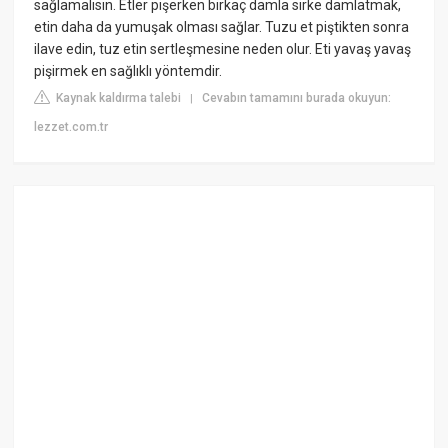
sağlamalısın. Etler pişerken birkaç damla sirke damlatmak,
etin daha da yumuşak olması sağlar. Tuzu et piştikten sonra
ilave edin, tuz etin sertleşmesine neden olur. Eti yavaş yavaş
pişirmek en sağlıklı yöntemdir.
Kaynak kaldırma talebi
Cevabın tamamını burada okuyun:
|
lezzet.com.tr