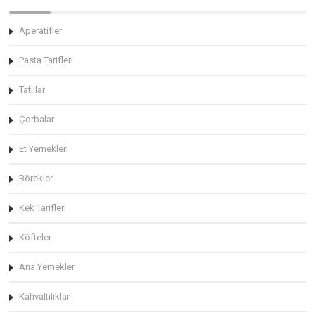
Aperatifler
Pasta Tarifleri
Tatlılar
Çorbalar
Et Yemekleri
Börekler
Kek Tarifleri
Köfteler
Ana Yemekler
Kahvaltılıklar