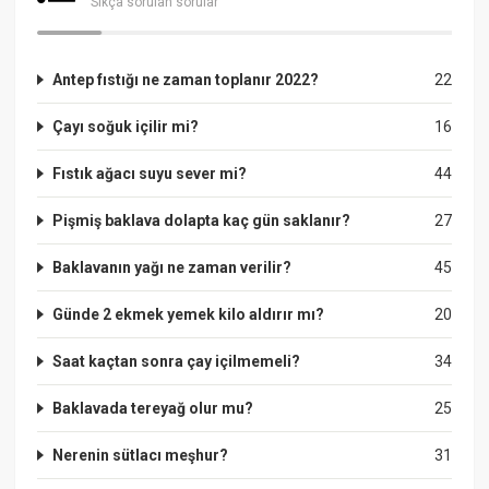
Sıkça sorulan sorular
Antep fıstığı ne zaman toplanır 2022?
22
Çayı soğuk içilir mi?
16
Fıstık ağacı suyu sever mi?
44
Pişmiş baklava dolapta kaç gün saklanır?
27
Baklavanın yağı ne zaman verilir?
45
Günde 2 ekmek yemek kilo aldırır mı?
20
Saat kaçtan sonra çay içilmemeli?
34
Baklavada tereyağ olur mu?
25
Nerenin sütlacı meşhur?
31