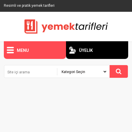
Resimli ve pratik yemek tarifleri
MENU
ÜYELİK