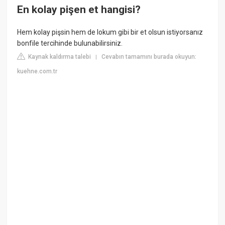
En kolay pişen et hangisi?
Hem kolay pişsin hem de lokum gibi bir et olsun istiyorsanız
bonfile tercihinde bulunabilirsiniz.
Kaynak kaldırma talebi
Cevabın tamamını burada okuyun:
|
kuehne.com.tr