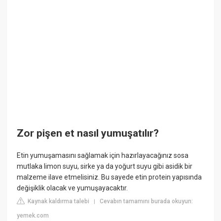
Zor pişen et nasıl yumuşatılır?
Etin yumuşamasını sağlamak için hazırlayacağınız sosa
mutlaka limon suyu, sirke ya da yoğurt suyu gibi asidik bir
malzeme ilave etmelisiniz. Bu sayede etin protein yapısında
değişiklik olacak ve yumuşayacaktır.
Kaynak kaldırma talebi
Cevabın tamamını burada okuyun:
|
yemek.com