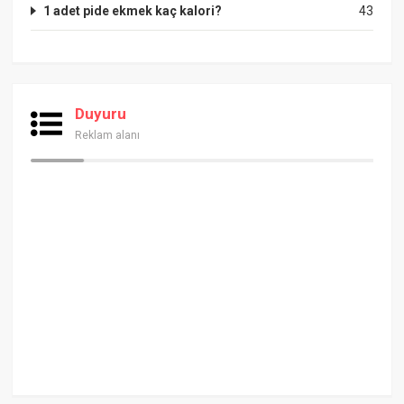
1 adet pide ekmek kaç kalori?
43
Duyuru
Reklam alanı