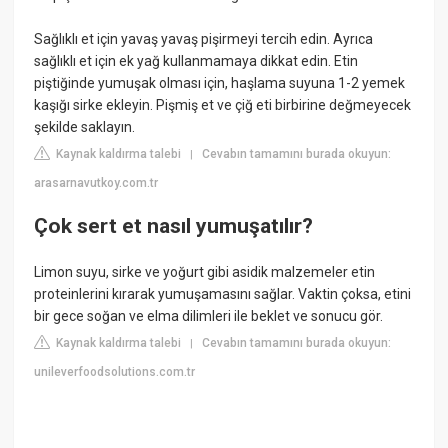
Sağlıklı et için yavaş yavaş pişirmeyi tercih edin. Ayrıca
sağlıklı et için ek yağ kullanmamaya dikkat edin. Etin
piştiğinde yumuşak olması için, haşlama suyuna 1-2 yemek
kaşığı sirke ekleyin. Pişmiş et ve çiğ eti birbirine değmeyecek
şekilde saklayın.
Kaynak kaldırma talebi
Cevabın tamamını burada okuyun:
|
arasarnavutkoy.com.tr
Çok sert et nasıl yumuşatılır?
Limon suyu, sirke ve yoğurt gibi asidik malzemeler etin
proteinlerini kırarak yumuşamasını sağlar. Vaktin çoksa, etini
bir gece soğan ve elma dilimleri ile beklet ve sonucu gör.
Kaynak kaldırma talebi
Cevabın tamamını burada okuyun:
|
unileverfoodsolutions.com.tr