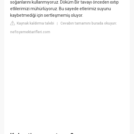
soğanlarını kullanmıyoruz. Döküm Bir tavayı önceden ısıtıp
etlilerimizi mühürlüyoruz. Bu sayede etlerimiz suyunu
kaybetmediği için sertleşmemiş oluyor.
Kaynak kaldırma talebi
Cevabın tamamını burada okuyun:
|
nefisyemektarifleri.com