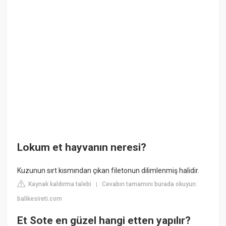
Lokum et hayvanın neresi?
Kuzunun sırt kısmından çıkan filetonun dilimlenmiş halidir.
Kaynak kaldırma talebi
Cevabın tamamını burada okuyun:
|
balikesireti.com
Et Sote en güzel hangi etten yapılır?