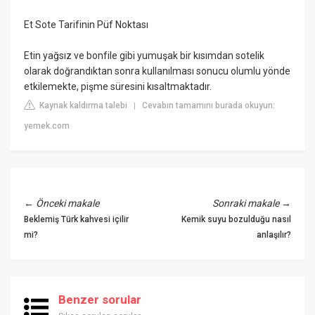
Et Sote Tarifinin Püf Noktası
Etin yağsız ve bonfile gibi yumuşak bir kısımdan sotelik
olarak doğrandıktan sonra kullanılması sonucu olumlu yönde
etkilemekte, pişme süresini kısaltmaktadır.
Kaynak kaldırma talebi
Cevabın tamamını burada okuyun:
|
yemek.com
←
Önceki makale
Sonraki makale
→
Beklemiş Türk kahvesi içilir
Kemik suyu bozulduğu nasıl
mi?
anlaşılır?
Benzer sorular