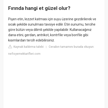
Fırında hangi et güzel olur?
Pişen etin, lezzet katması için suyu üzerine gezdirilerek ve
sıcak şekilde sunulması tavsiye edilir. Etin sunumu, tercihe
göre bütün veya dilimli şekilde yapılabilir. Kullanacağınız
dana etini; gerdan, antrikot, kontrfile veya bonfile gibi
kısımlardan tercih edebilirsiniz.
Kaynak kaldırma talebi
Cevabın tamamını burada okuyun:
|
nefisyemektarifleri.com