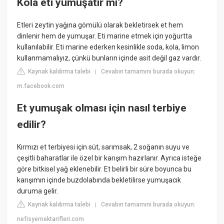
Kola eti yumuşatır mı?
Etleri zeytin yağına gömülü olarak bekletirsek et hem
dinlenir hem de yumuşar. Eti marine etmek için yoğurtta
kullanılabilir. Eti marine ederken kesinlikle soda, kola, limon
kullanmamalıyız, çünkü bunların içinde asit değil gaz vardır.
Kaynak kaldırma talebi
Cevabın tamamını burada okuyun:
|
m.facebook.com
Et yumuşak olması için nasıl terbiye
edilir?
Kırmızı et terbiyesi için süt, sarımsak, 2 soğanın suyu ve
çeşitli baharatlar ile özel bir karışım hazırlanır. Ayrıca isteğe
göre bitkisel yağ eklenebilir. Et belirli bir süre boyunca bu
karışımın içinde buzdolabında bekletilirse yumuşacık
duruma gelir.
Kaynak kaldırma talebi
Cevabın tamamını burada okuyun:
|
nefisyemektarifleri.com