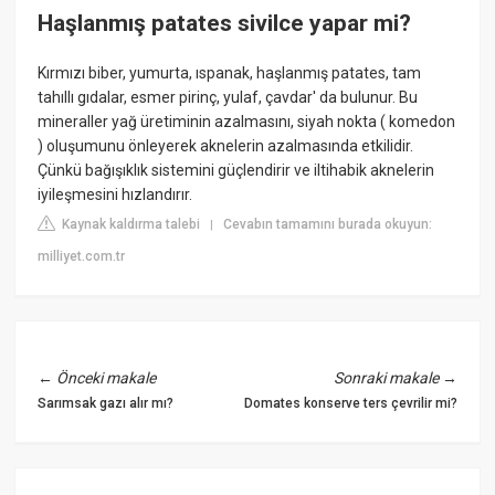
Haşlanmış patates sivilce yapar mi?
Kırmızı biber, yumurta, ıspanak, haşlanmış patates, tam
tahıllı gıdalar, esmer pirinç, yulaf, çavdar' da bulunur. Bu
mineraller yağ üretiminin azalmasını, siyah nokta ( komedon
) oluşumunu önleyerek aknelerin azalmasında etkilidir.
Çünkü bağışıklık sistemini güçlendirir ve iltihabik aknelerin
iyileşmesini hızlandırır.
Kaynak kaldırma talebi
Cevabın tamamını burada okuyun:
|
milliyet.com.tr
←
Önceki makale
Sonraki makale
→
Sarımsak gazı alır mı?
Domates konserve ters çevrilir mi?