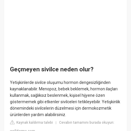
Geçmeyen sivilce neden olur?
Yetişkinlerde sivilce oluşumu hormon dengesizliğinden
kaynaklanabilir. Menopoz, bebek beklemek, hormon ilaçları
kullanmak, sağlıksız beslenmek, kişisel hijyene özen
göstermemek gibi etkenler sivilceleri tetikleyebilir. Yetişkinlik
dönemindeki sivilcelerin düzelmesi için dermokozmetik
ürünlerden yardım alabilirsiniz.
Kaynak kaldırma talebi
Cevabın tamamını burada okuyun:
|