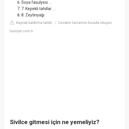
Soya fasulyesi. ...
7. Kepekli tahıllar. ...
8. Zeytinyağı
Kaynak kaldırma talebi
Cevabın tamamını burada okuyun:
|
hurriyet.com.tr
Sivilce gitmesi için ne yemeliyiz?