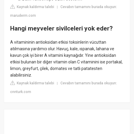
Kaynak kaldırma talebi
Cevabın tamamını burada okuyun:
|
maruderm.com
Hangi meyveler sivilceleri yok eder?
A vitamininin antioksidan etkisi toksinlerin vücuttan
atılmasına yardımcı olur. Havuç, kale, ıspanak, lahana ve
kavun çok iyi birer A vitamini kaynağıdır. Yine antioksidan
etkisi bulunan bir diğer vitamin olan C vitaminini ise portakal,
limon, greyfurt, çilek, domates ve tatlı patatesten
alabilirsiniz.
Kaynak kaldırma talebi
Cevabın tamamını burada okuyun:
|
cnnturk.com