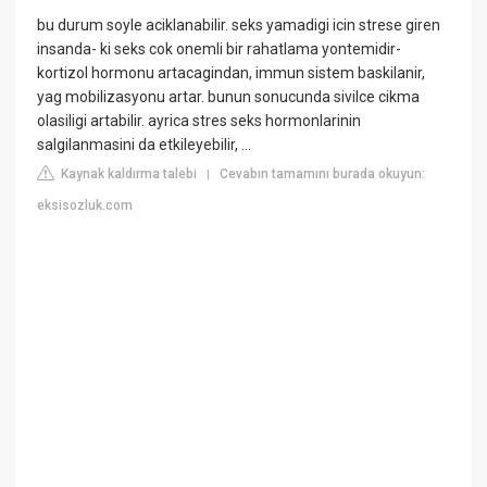
bu durum soyle aciklanabilir. seks yamadigi icin strese giren
insanda- ki seks cok onemli bir rahatlama yontemidir-
kortizol hormonu artacagindan, immun sistem baskilanir,
yag mobilizasyonu artar. bunun sonucunda sivilce cikma
olasiligi artabilir. ayrica stres seks hormonlarinin
salgilanmasini da etkileyebilir, ...
Kaynak kaldırma talebi
Cevabın tamamını burada okuyun:
|
eksisozluk.com