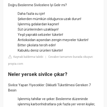
Doğru Beslenme Sivilcelere İyi Gelir mi?
Daha fazla su için!
Şekerden mümkün olduğunca uzak durun!
İşlenmiş gıdalardan kaçının!
Süt ürünlerinden uzaklaşın!
Yeşil yapraklı sebzeler tüketin!
Antioksidan açısından zengin meyveler tüketin!
Bitter çikolata tercih edin!
Kabuklu deniz ürünleri tüketin!
Kaynak kaldırma talebi
Cevabın tamamını burada okuyun:
|
propia.com
Neler yersek sivilce çıkar?
Sivilce Yapan Yiyecekler: Dikkatli Tüketilmesi Gereken 7
Besin
İşlenmiş tahıllar ve şeker. Beslenme düzeninde
işlenmiş karbonhidratlara çok fazla yer veren kişiler,