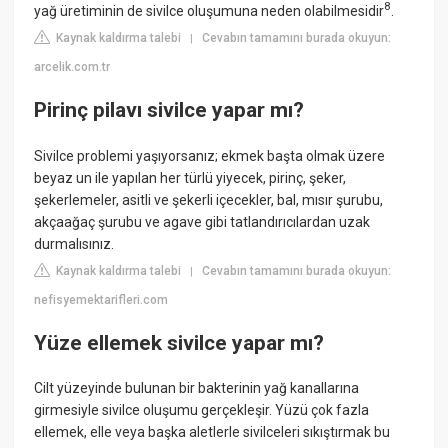
8
yağ üretiminin de sivilce oluşumuna neden olabilmesidir
.
Kaynak kaldırma talebi
Cevabın tamamını burada okuyun:
|
arcelik.com.tr
Pirinç pilavı sivilce yapar mı?
Sivilce problemi yaşıyorsanız; ekmek başta olmak üzere
beyaz un ile yapılan her türlü yiyecek, pirinç, şeker,
şekerlemeler, asitli ve şekerli içecekler, bal, mısır şurubu,
akçaağaç şurubu ve agave gibi tatlandırıcılardan uzak
durmalısınız.
Kaynak kaldırma talebi
Cevabın tamamını burada okuyun:
|
nefisyemektarifleri.com
Yüze ellemek sivilce yapar mı?
Cilt yüzeyinde bulunan bir bakterinin yağ kanallarına
girmesiyle sivilce oluşumu gerçekleşir. Yüzü çok fazla
ellemek, elle veya başka aletlerle sivilceleri sıkıştırmak bu