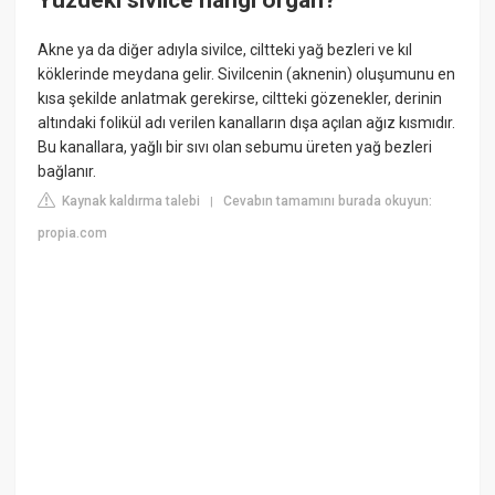
Yüzdeki sivilce hangi organ?
Akne ya da diğer adıyla sivilce, ciltteki yağ bezleri ve kıl
köklerinde meydana gelir. Sivilcenin (aknenin) oluşumunu en
kısa şekilde anlatmak gerekirse, ciltteki gözenekler, derinin
altındaki folikül adı verilen kanalların dışa açılan ağız kısmıdır.
Bu kanallara, yağlı bir sıvı olan sebumu üreten yağ bezleri
bağlanır.
Kaynak kaldırma talebi
Cevabın tamamını burada okuyun:
|
propia.com