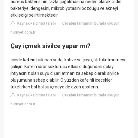
aureus bakterisinin fazla çoğalmasına neden olarak cildin
bakteriyel dengesini, mikrobiyotasını bozduğu ve akneyi
etkilediği belirtilmektedir.
Kaynak kaldırma talebi
Cevabın tamamını burada okuyun:
|
hurriyet.com.tr
Çay içmek sivilce yapar mı?
İçinde kafein bulunan soda, kahve ve çayı çok tüketmemeye
çalışın. Kafein idrar söktürücü etkisi olduğundan dolayı
ihtiyacınız olan suyu dışarı atmanıza sebep olarak sivilce
oluşumuna sebep olabilir. O yüzden kafeinli içecekler
tüketirken bol bol su içmeye de özen gösterin.
Kaynak kaldırma talebi
Cevabın tamamını burada okuyun:
|
hurriyet.com.tr