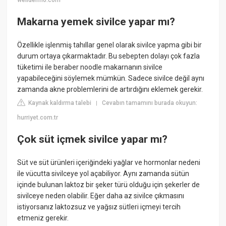
welldermo.com
Makarna yemek sivilce yapar mı?
Özellikle işlenmiş tahıllar genel olarak sivilce yapma gibi bir
durum ortaya çıkarmaktadır. Bu sebepten dolayı çok fazla
tüketimi ile beraber noodle makarnanın sivilce
yapabileceğini söylemek mümkün. Sadece sivilce değil aynı
zamanda akne problemlerini de artırdığını eklemek gerekir.
Kaynak kaldırma talebi
Cevabın tamamını burada okuyun:
|
hurriyet.com.tr
Çok süt içmek sivilce yapar mı?
Süt ve süt ürünleri içeriğindeki yağlar ve hormonlar nedeni
ile vücutta sivilceye yol açabiliyor. Aynı zamanda sütün
içinde bulunan laktoz bir şeker türü olduğu için şekerler de
sivilceye neden olabilir. Eğer daha az sivilce çıkmasını
istiyorsanız laktozsuz ve yağsız sütleri içmeyi tercih
etmeniz gerekir.