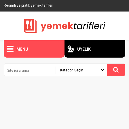
Resimli ve pratik yemek tarifleri
MENU
ÜYELİK