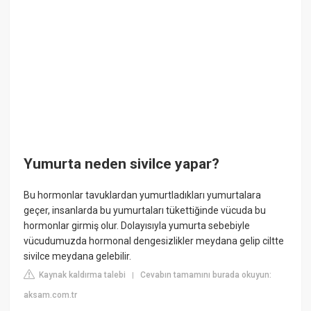
Yumurta neden sivilce yapar?
Bu hormonlar tavuklardan yumurtladıkları yumurtalara
geçer, insanlarda bu yumurtaları tükettiğinde vücuda bu
hormonlar girmiş olur. Dolayısıyla yumurta sebebiyle
vücudumuzda hormonal dengesizlikler meydana gelip ciltte
sivilce meydana gelebilir.
Kaynak kaldırma talebi
Cevabın tamamını burada okuyun:
|
aksam.com.tr