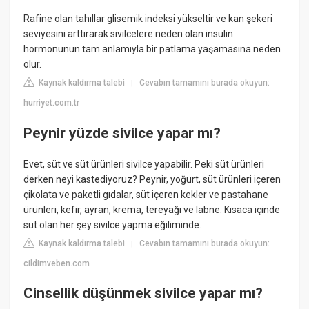
Rafine olan tahıllar glisemik indeksi yükseltir ve kan şekeri
seviyesini arttırarak sivilcelere neden olan insulin
hormonunun tam anlamıyla bir patlama yaşamasına neden
olur.
Kaynak kaldırma talebi
Cevabın tamamını burada okuyun:
|
hurriyet.com.tr
Peynir yüzde sivilce yapar mı?
Evet, süt ve süt ürünleri sivilce yapabilir. Peki süt ürünleri
derken neyi kastediyoruz? Peynir, yoğurt, süt ürünleri içeren
çikolata ve paketli gıdalar, süt içeren kekler ve pastahane
ürünleri, kefir, ayran, krema, tereyağı ve labne. Kısaca içinde
süt olan her şey sivilce yapma eğiliminde.
Kaynak kaldırma talebi
Cevabın tamamını burada okuyun:
|
cildimveben.com
Cinsellik düşünmek sivilce yapar mı?