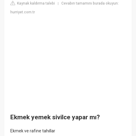
Kaynak kaldırma talebi
Cevabın tamamını burada okuyun:
|
hurriyet.com.tr
Ekmek yemek sivilce yapar mı?
Ekmek ve rafine tahıllar