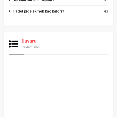
Nerenin sütlacı meşhur?
31
1 adet pide ekmek kaç kalori?
43
Duyuru
Reklam alanı