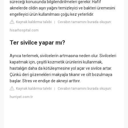
süreceği konusunda bilgilendirilmeleri gerekir. Hafif
aknelerde cildin aşırı yağını temizleyici ve bakteri üremesini
engelleyici ürün kullanılması çoğu kez yeterlidir.
Kaynak kaldırma talebi
Cevabın tamamını burada okuyun:
|
hisarhospital.com
Ter sivilce yapar mı?
Ayrıca terlemek, sivilcelerin artmasına neden olur. Sivilceleri
kapatmak için, çeşitli kozmetik ürünlerini kullanmak,
hastalığın daha da kötüleşmesine yol açar ve sivilce artar.
Çünkü deri gözenekleri makyajla tıkanır ve cilt bozulmaya
başlar. Stres ve endişe de akneyi arttırır.
Kaynak kaldırma talebi
Cevabın tamamını burada okuyun:
|
hurriyet.com.tr