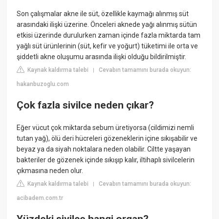
Son çalışmalar akne ile süt, özellikle kaymağı alınmış süt
arasındaki ilişki üzerine. Önceleri aknede yağı alınmış sütün
etkisi üzerinde durulurken zaman içinde fazla miktarda tam
yağlı süt ürünlerinin (süt, kefir ve yoğurt) tüketimi ile orta ve
şiddetli akne oluşumu arasında ilişki olduğu bildirilmiştir.
Kaynak kaldırma talebi
Cevabın tamamını burada okuyun:
|
hakanbuzoglu.com
Çok fazla sivilce neden çıkar?
Eğer vücut çok miktarda sebum üretiyorsa (cildimizi nemli
tutan yağ), ölü deri hücreleri gözeneklerin içine sıkışabilir ve
beyaz ya da siyah noktalara neden olabilir. Ciltte yaşayan
bakteriler de gözenek içinde sıkışıp kalır, iltihaplı sivilcelerin
çıkmasına neden olur.
Kaynak kaldırma talebi
Cevabın tamamını burada okuyun:
|
acibadem.com.tr