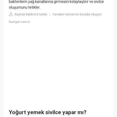
bakterilerin yağ kanallarına girmesini kolaylaştırır ve sivilce
oluşumunu tetikler.
Kaynak kaldırma talebi
Cevabın tamamını burada okuyun:
|
hurriyet.com.tr
Yoğurt yemek sivilce yapar mı?