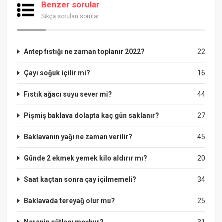
Benzer sorular
Sıkça sorulan sorular
Antep fıstığı ne zaman toplanır 2022?
22
Çayı soğuk içilir mi?
16
Fıstık ağacı suyu sever mi?
44
Pişmiş baklava dolapta kaç gün saklanır?
27
Baklavanın yağı ne zaman verilir?
45
Günde 2 ekmek yemek kilo aldırır mı?
20
Saat kaçtan sonra çay içilmemeli?
34
Baklavada tereyağ olur mu?
25