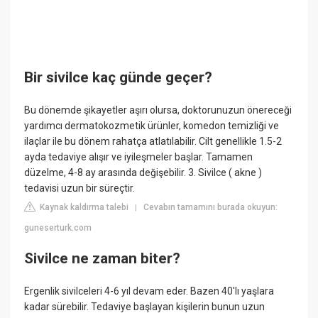
Bir sivilce kaç günde geçer?
Bu dönemde şikayetler aşırı olursa, doktorunuzun önereceği
yardımcı dermatokozmetik ürünler, komedon temizliği ve
ilaçlar ile bu dönem rahatça atlatılabilir. Cilt genellikle 1.5-2
ayda tedaviye alışır ve iyileşmeler başlar. Tamamen
düzelme, 4-8 ay arasında değişebilir. 3. Sivilce ( akne )
tedavisi uzun bir süreçtir.
Kaynak kaldırma talebi
Cevabın tamamını burada okuyun:
|
guneserturk.com
Sivilce ne zaman biter?
Ergenlik sivilceleri 4-6 yıl devam eder. Bazen 40'lı yaşlara
kadar sürebilir. Tedaviye başlayan kişilerin bunun uzun