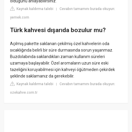
olduğunu anlayabilirsiniz.
Kaynak kaldırma talebi
Cevabın tamamını burada okuyun:
|
yemek.com
Türk kahvesi dışarıda bozulur mu?
Açılmış pakette saklanan çekilmiş özel kahvelerin oda
sıcaklığında belirli bir süre durmasında sorun yaşanmaz.
Buzdolabında saklandıkları zaman kullanım süreleri
uzamaya başlayabilir. Özel aromaların uzun süre eski
tazeliğini koruyabilmesi için kahveyi öğütmeden çekirdek
şeklinde saklamanız da gerekebilir.
Kaynak kaldırma talebi
Cevabın tamamını burada okuyun:
|
ozekahve.com.tr