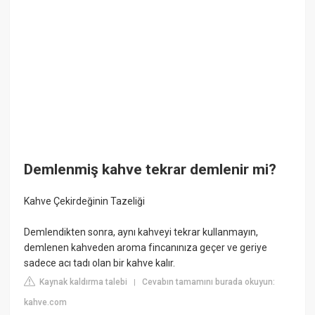
Demlenmiş kahve tekrar demlenir mi?
Kahve Çekirdeğinin Tazeliği
Demlendikten sonra, aynı kahveyi tekrar kullanmayın,
demlenen kahveden aroma fincanınıza geçer ve geriye
sadece acı tadı olan bir kahve kalır.
Kaynak kaldırma talebi
Cevabın tamamını burada okuyun:
|
kahve.com