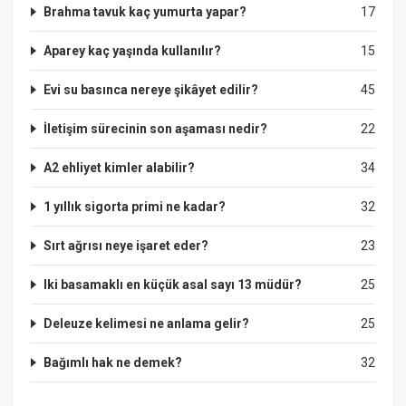
Brahma tavuk kaç yumurta yapar?
17
Aparey kaç yaşında kullanılır?
15
Evi su basınca nereye şikâyet edilir?
45
İletişim sürecinin son aşaması nedir?
22
A2 ehliyet kimler alabilir?
34
1 yıllık sigorta primi ne kadar?
32
Sırt ağrısı neye işaret eder?
23
Iki basamaklı en küçük asal sayı 13 müdür?
25
Deleuze kelimesi ne anlama gelir?
25
Bağımlı hak ne demek?
32