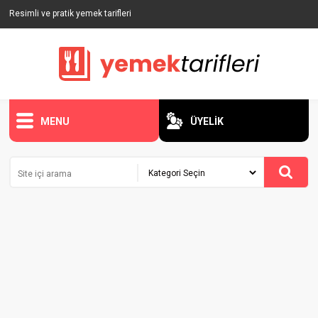
Resimli ve pratik yemek tarifleri
MENU
ÜYELİK