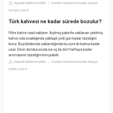
Kaynak kaldırma talebi
Cevabın tamamını burada okuyun:
|
hurriyet.com.tr
Türk kahvesi ne kadar sürede bozulur?
Filtre kahve nasıl saklanır: Açılmış pakette saklanan çekilmiş
kahve oda sıcaklığında yaklaşık yedi gün kadar tazeliğini
korur. Buzdolabında saklandığında bu süre iki katına kadar
uzar. Derin dondurucuda ise üç ila dört haftaya kadar
aromasının tazeliğini koruyabilir.
Kaynak kaldırma talebi
Cevabın tamamını burada okuyun:
|
tchibo.com.tr