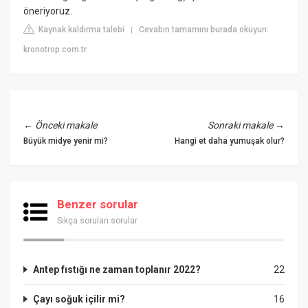
öneriyoruz.
Kaynak kaldırma talebi
Cevabın tamamını burada okuyun:
|
kronotrop.com.tr
←
Önceki makale
Sonraki makale
→
Büyük midye yenir mi?
Hangi et daha yumuşak olur?
Benzer sorular
Sıkça sorulan sorular
Antep fıstığı ne zaman toplanır 2022?
22
Çayı soğuk içilir mi?
16