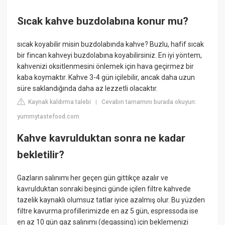
Sıcak kahve buzdolabına konur mu?
sıcak koyabilir misin buzdolabında kahve? Buzlu, hafif sıcak
bir fincan kahveyi buzdolabına koyabilirsiniz. En iyi yöntem,
kahvenizi oksitlenmesini önlemek için hava geçirmez bir
kaba koymaktır. Kahve 3-4 gün içilebilir, ancak daha uzun
süre saklandığında daha az lezzetli olacaktır.
Kaynak kaldırma talebi
Cevabın tamamını burada okuyun:
|
yummytastefood.com
Kahve kavrulduktan sonra ne kadar
bekletilir?
Gazların salınımı her geçen gün gittikçe azalır ve
kavrulduktan sonraki beşinci günde içilen filtre kahvede
tazelik kaynaklı olumsuz tatlar iyice azalmış olur. Bu yüzden
filtre kavurma profillerimizde en az 5 gün, espressoda ise
en az 10 gün gaz salınımı (degassing) için beklemenizi