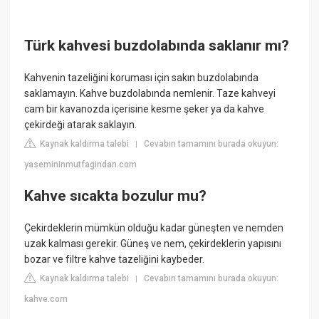
Türk kahvesi buzdolabında saklanır mı?
Kahvenin tazeliğini koruması için sakın buzdolabında
saklamayın. Kahve buzdolabında nemlenir. Taze kahveyi
cam bir kavanozda içerisine kesme şeker ya da kahve
çekirdeği atarak saklayın.
Kaynak kaldırma talebi
Cevabın tamamını burada okuyun:
|
yasemininmutfagindan.com
Kahve sıcakta bozulur mu?
Çekirdeklerin mümkün olduğu kadar güneşten ve nemden
uzak kalması gerekir. Güneş ve nem, çekirdeklerin yapısını
bozar ve filtre kahve tazeliğini kaybeder.
Kaynak kaldırma talebi
Cevabın tamamını burada okuyun:
|
kahve.com