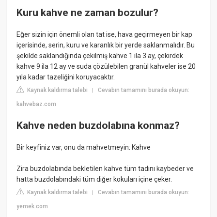
Kuru kahve ne zaman bozulur?
Eğer sizin için önemli olan tat ise, hava geçirmeyen bir kap
içerisinde, serin, kuru ve karanlık bir yerde saklanmalıdır. Bu
şekilde saklandığında çekilmiş kahve 1 ila 3 ay, çekirdek
kahve 9 ila 12 ay ve suda çözülebilen granül kahveler ise 20
yıla kadar tazeliğini koruyacaktır.
Kaynak kaldırma talebi
Cevabın tamamını burada okuyun:
|
kahvebaz.com
Kahve neden buzdolabına konmaz?
Bir keyfiniz var, onu da mahvetmeyin: Kahve
Zira buzdolabında bekletilen kahve tüm tadını kaybeder ve
hatta buzdolabındaki tüm diğer kokuları içine çeker.
Kaynak kaldırma talebi
Cevabın tamamını burada okuyun:
|
yemek.com