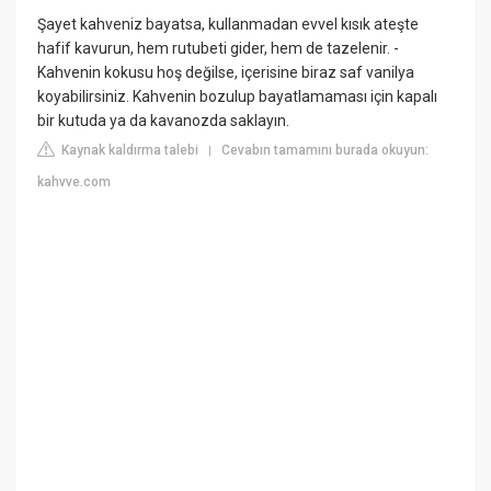
Şayet kahveniz bayatsa, kullanmadan evvel kısık ateşte
hafif kavurun, hem rutubeti gider, hem de tazelenir. -
Kahvenin kokusu hoş değilse, içerisine biraz saf vanilya
koyabilirsiniz. Kahvenin bozulup bayatlamaması için kapalı
bir kutuda ya da kavanozda saklayın.
Kaynak kaldırma talebi
Cevabın tamamını burada okuyun:
|
kahvve.com