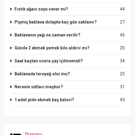
Fıstık ağacı suyu sever mi?
44
Pişmiş baklava dolapta kaç gün saklanır?
27
Baklavanın yağı ne zaman verilir?
45
Günde 2 ekmek yemek kilo aldırır mı?
20
Saat kaçtan sonra çay içilmemeli?
34
Baklavada tereyağ olur mu?
25
Nerenin sütlacı meşhur?
31
1 adet pide ekmek kaç kalori?
43
Duyuru