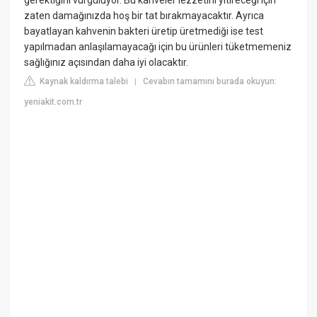
gerektiğini vurguluyor. Bu kahveler lezzetini yitireceği için
zaten damağınızda hoş bir tat bırakmayacaktır. Ayrıca
bayatlayan kahvenin bakteri üretip üretmediği ise test
yapılmadan anlaşılamayacağı için bu ürünleri tüketmemeniz
sağlığınız açısından daha iyi olacaktır.
Kaynak kaldırma talebi
Cevabın tamamını burada okuyun:
|
yeniakit.com.tr