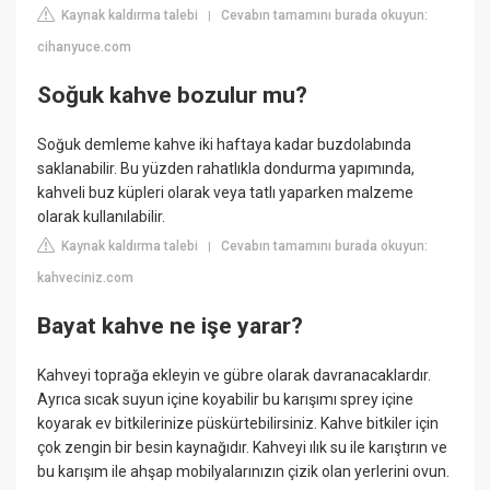
Kaynak kaldırma talebi
Cevabın tamamını burada okuyun:
|
cihanyuce.com
Soğuk kahve bozulur mu?
Soğuk demleme kahve iki haftaya kadar buzdolabında
saklanabilir. Bu yüzden rahatlıkla dondurma yapımında,
kahveli buz küpleri olarak veya tatlı yaparken malzeme
olarak kullanılabilir.
Kaynak kaldırma talebi
Cevabın tamamını burada okuyun:
|
kahveciniz.com
Bayat kahve ne işe yarar?
Kahveyi toprağa ekleyin ve gübre olarak davranacaklardır.
Ayrıca sıcak suyun içine koyabilir bu karışımı sprey içine
koyarak ev bitkilerinize püskürtebilirsiniz. Kahve bitkiler için
çok zengin bir besin kaynağıdır. Kahveyi ılık su ile karıştırın ve
bu karışım ile ahşap mobilyalarınızın çizik olan yerlerini ovun.