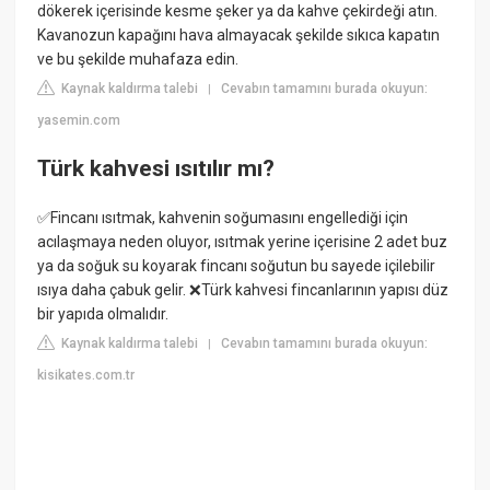
dökerek içerisinde kesme şeker ya da kahve çekirdeği atın.
Kavanozun kapağını hava almayacak şekilde sıkıca kapatın
ve bu şekilde muhafaza edin.
Kaynak kaldırma talebi
Cevabın tamamını burada okuyun:
|
yasemin.com
Türk kahvesi ısıtılır mı?
✅Fincanı ısıtmak, kahvenin soğumasını engellediği için
acılaşmaya neden oluyor, ısıtmak yerine içerisine 2 adet buz
ya da soğuk su koyarak fincanı soğutun bu sayede içilebilir
ısıya daha çabuk gelir. ❌Türk kahvesi fincanlarının yapısı düz
bir yapıda olmalıdır.
Kaynak kaldırma talebi
Cevabın tamamını burada okuyun:
|
kisikates.com.tr