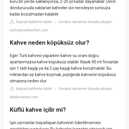
kuru bir yerde saklanıyorsa, 2-20 yıl kadar dayanabilir. Derin
dondurucuda saklanan kahveler ise neredeyse sonsuza
kadar bozulmadan kalabilir.
Kaynak kaldırma talebi
Cevabın tamamını burada okuyun:
|
nefisyemektarifleri.com
Kahve neden köpüksüz olur?
Eğer Türk kahvesi yaparken kahve-su oranı doğru
ayarlanmazsa kahve köpüksüz olabilir. Klasik 90 ml fincanlar
için 1 tatlı kaşığı ya da 2 çay kaşığı kahve konulmalıdır. Bu
miktardan az kahve koymak, piştiğinde kahvenin köpüksüz
olmasına neden olur.
Kaynak kaldırma talebi
Cevabın tamamını burada okuyun:
|
bikahvearasi.com
Küflü kahve içilir mi?
İşin uzmanları bayatlayan kahvenin tüketilmemesi