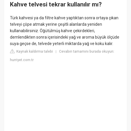
Kahve telvesi tekrar kullanılır mı?
Türk kahvesi ya da filtre kahve yaptıktan sonra ortaya çıkan
telveyi çöpe atmak yerine çeşitli alanlarda yeniden
kullanabilirsiniz. Öğütülmüş kahve çekirdekleri,
demlendikten sonra içerisindeki yağ ve aroma büyük ölçüde
suya geçse de, telvede yeterli miktarda yağ ve koku kalır.
Kaynak kaldırma talebi
Cevabın tamamını burada okuyun:
|
hurriyet.com.tr