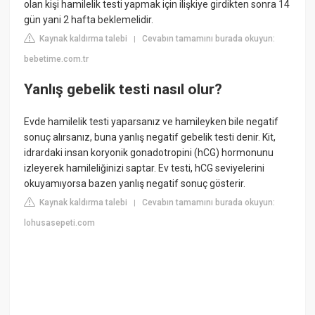
olan kişi hamilelik testi yapmak için ilişkiye girdikten sonra 14
gün yani 2 hafta beklemelidir.
Kaynak kaldırma talebi
Cevabın tamamını burada okuyun:
|
bebetime.com.tr
Yanlış gebelik testi nasıl olur?
Evde hamilelik testi yaparsanız ve hamileyken bile negatif
sonuç alırsanız, buna yanlış negatif gebelik testi denir. Kit,
idrardaki insan koryonik gonadotropini (hCG) hormonunu
izleyerek hamileliğinizi saptar. Ev testi, hCG seviyelerini
okuyamıyorsa bazen yanlış negatif sonuç gösterir.
Kaynak kaldırma talebi
Cevabın tamamını burada okuyun:
|
lohusasepeti.com