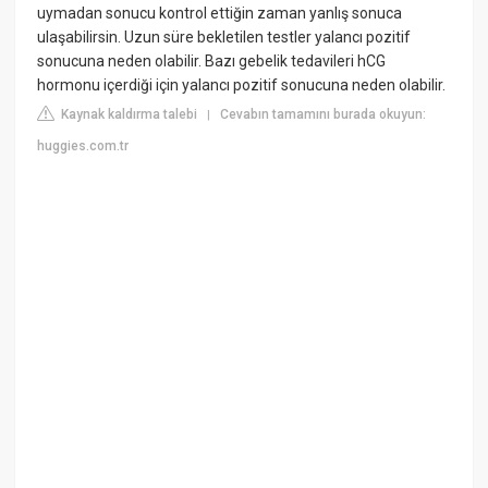
uymadan sonucu kontrol ettiğin zaman yanlış sonuca
ulaşabilirsin. Uzun süre bekletilen testler yalancı pozitif
sonucuna neden olabilir. Bazı gebelik tedavileri hCG
hormonu içerdiği için yalancı pozitif sonucuna neden olabilir.
Kaynak kaldırma talebi
Cevabın tamamını burada okuyun:
|
huggies.com.tr