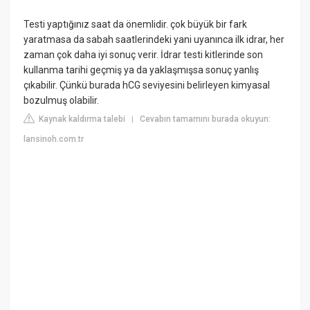
Testi yaptığınız saat da önemlidir. çok büyük bir fark
yaratmasa da sabah saatlerindeki yani uyanınca ilk idrar, her
zaman çok daha iyi sonuç verir. İdrar testi kitlerinde son
kullanma tarihi geçmiş ya da yaklaşmışsa sonuç yanlış
çıkabilir. Çünkü burada hCG seviyesini belirleyen kimyasal
bozulmuş olabilir.
Kaynak kaldırma talebi
Cevabın tamamını burada okuyun:
|
lansinoh.com.tr