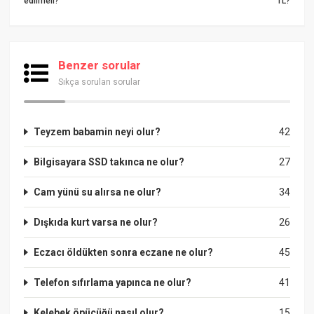
edilmeli?
TL?
Benzer sorular
Sıkça sorulan sorular
Teyzem babamin neyi olur?
42
Bilgisayara SSD takınca ne olur?
27
Cam yünü su alırsa ne olur?
34
Dışkıda kurt varsa ne olur?
26
Eczacı öldükten sonra eczane ne olur?
45
Telefon sıfırlama yapınca ne olur?
41
Kelebek öpücüğü nasıl olur?
15