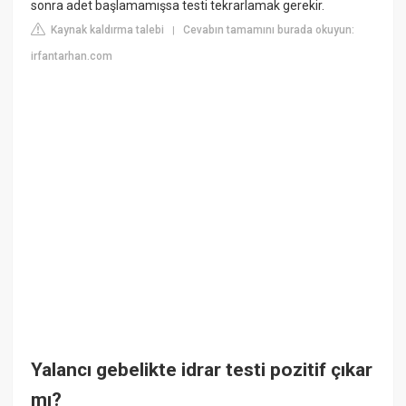
sonra adet başlamamışsa testi tekrarlamak gerekir.
Kaynak kaldırma talebi
Cevabın tamamını burada okuyun:
|
irfantarhan.com
Yalancı gebelikte idrar testi pozitif çıkar
mı?