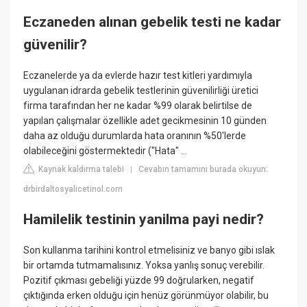
Eczaneden alınan gebelik testi ne kadar
güvenilir?
Eczanelerde ya da evlerde hazır test kitleri yardımıyla
uygulanan idrarda gebelik testlerinin güvenilirliği üretici
firma tarafından her ne kadar %99 olarak belirtilse de
yapılan çalışmalar özellikle adet gecikmesinin 10 günden
daha az olduğu durumlarda hata oranının %50'lerde
olabileceğini göstermektedir ("Hata" ...
Kaynak kaldırma talebi
Cevabın tamamını burada okuyun:
|
drbirdaltosyalicetinol.com
Hamilelik testinin yanilma payi nedir?
Son kullanma tarihini kontrol etmelisiniz ve banyo gibi ıslak
bir ortamda tutmamalısınız. Yoksa yanlış sonuç verebilir.
Pozitif çıkması gebeliği yüzde 99 doğrularken, negatif
çıktığında erken olduğu için henüz görünmüyor olabilir, bu