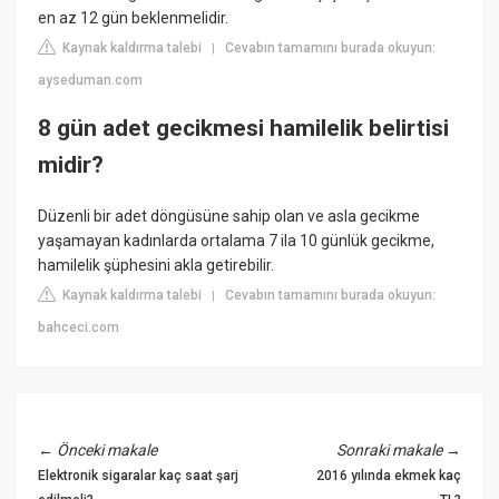
en az 12 gün beklenmelidir.
Kaynak kaldırma talebi
Cevabın tamamını burada okuyun:
|
ayseduman.com
8 gün adet gecikmesi hamilelik belirtisi
midir?
Düzenli bir adet döngüsüne sahip olan ve asla gecikme
yaşamayan kadınlarda ortalama 7 ila 10 günlük gecikme,
hamilelik şüphesini akla getirebilir.
Kaynak kaldırma talebi
Cevabın tamamını burada okuyun:
|
bahceci.com
←
Önceki makale
Sonraki makale
→
Elektronik sigaralar kaç saat şarj
2016 yılında ekmek kaç