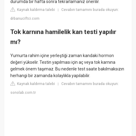
durumda bir hafta sonra tekrarlamanız önerilir.
Kaynak kaldırma talebi
Cevabın tamamını burada okuyun:
|
drbanuciftci.com
Tok karnına hamilelik kan testi yapılır
mı?
Yumurta rahim içine yerleştiği zaman kandaki hormon
değeri yükselir. Testin yapılması için aç veya tok karnına
gelmek önem taşımaz. Bu nedenle test saate bakılmaksızın
herhangi bir zamanda kolaylıkla yapılabilir.
Kaynak kaldırma talebi
Cevabın tamamını burada okuyun:
|
sonolab.com.tr