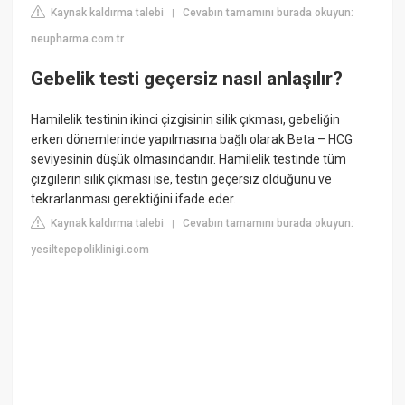
Kaynak kaldırma talebi
Cevabın tamamını burada okuyun:
|
neupharma.com.tr
Gebelik testi geçersiz nasıl anlaşılır?
Hamilelik testinin ikinci çizgisinin silik çıkması, gebeliğin
erken dönemlerinde yapılmasına bağlı olarak Beta – HCG
seviyesinin düşük olmasındandır. Hamilelik testinde tüm
çizgilerin silik çıkması ise, testin geçersiz olduğunu ve
tekrarlanması gerektiğini ifade eder.
Kaynak kaldırma talebi
Cevabın tamamını burada okuyun:
|
yesiltepepoliklinigi.com