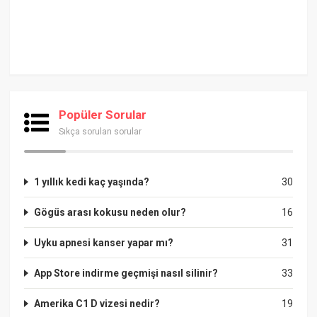
Popüler Sorular
Sıkça sorulan sorular
1 yıllık kedi kaç yaşında?
30
Gögüs arası kokusu neden olur?
16
Uyku apnesi kanser yapar mı?
31
App Store indirme geçmişi nasıl silinir?
33
Amerika C1 D vizesi nedir?
19