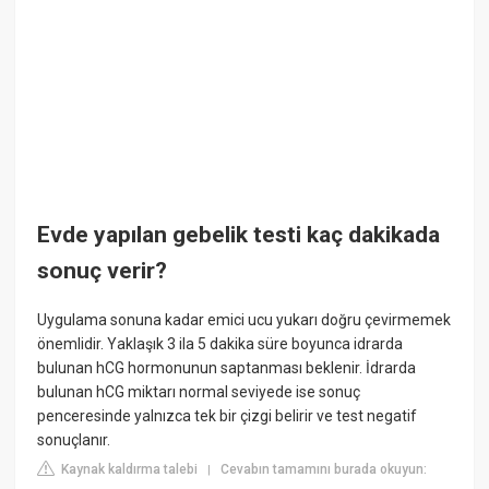
Evde yapılan gebelik testi kaç dakikada
sonuç verir?
Uygulama sonuna kadar emici ucu yukarı doğru çevirmemek
önemlidir. Yaklaşık 3 ila 5 dakika süre boyunca idrarda
bulunan hCG hormonunun saptanması beklenir. İdrarda
bulunan hCG miktarı normal seviyede ise sonuç
penceresinde yalnızca tek bir çizgi belirir ve test negatif
sonuçlanır.
Kaynak kaldırma talebi
Cevabın tamamını burada okuyun:
|