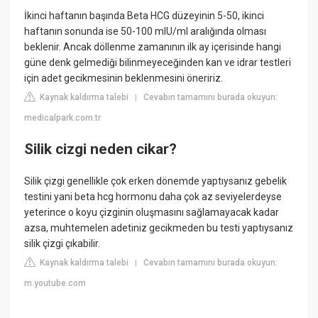
İkinci haftanın başında Beta HCG düzeyinin 5-50, ikinci
haftanın sonunda ise 50-100 mIU/ml aralığında olması
beklenir. Ancak döllenme zamanının ilk ay içerisinde hangi
güne denk gelmediği bilinmeyeceğinden kan ve idrar testleri
için adet gecikmesinin beklenmesini öneririz.
Kaynak kaldırma talebi
Cevabın tamamını burada okuyun:
|
medicalpark.com.tr
Silik cizgi neden cikar?
Silik çizgi genellikle çok erken dönemde yaptıysanız gebelik
testini yani beta hcg hormonu daha çok az seviyelerdeyse
yeterince o koyu çizginin oluşmasını sağlamayacak kadar
azsa, muhtemelen adetiniz gecikmeden bu testi yaptıysanız
silik çizgi çıkabilir.
Kaynak kaldırma talebi
Cevabın tamamını burada okuyun:
|
m.youtube.com