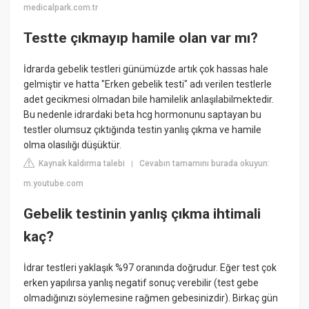
medicalpark.com.tr
Testte çıkmayıp hamile olan var mı?
İdrarda gebelik testleri günümüzde artık çok hassas hale
gelmiştir ve hatta "Erken gebelik testi" adı verilen testlerle
adet gecikmesi olmadan bile hamilelik anlaşılabilmektedir.
Bu nedenle idrardaki beta hcg hormonunu saptayan bu
testler olumsuz çıktığında testin yanlış çıkma ve hamile
olma olasılığı düşüktür.
Kaynak kaldırma talebi
Cevabın tamamını burada okuyun:
|
m.youtube.com
Gebelik testinin yanlış çıkma ihtimali
kaç?
İdrar testleri yaklaşık %97 oranında doğrudur. Eğer test çok
erken yapılırsa yanlış negatif sonuç verebilir (test gebe
olmadığınızı söylemesine rağmen gebesinizdir). Birkaç gün