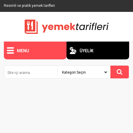
Resimli ve pratik yemek tarifleri
MENU
ÜYELİK