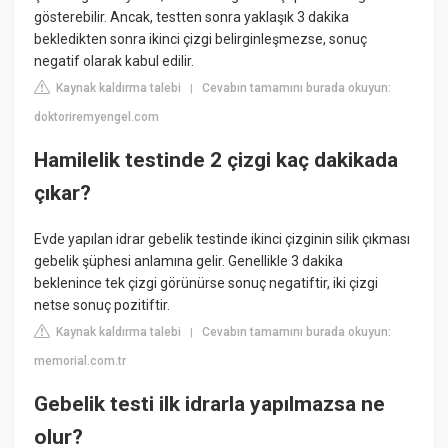
gösterebilir. Ancak, testten sonra yaklaşık 3 dakika
bekledikten sonra ikinci çizgi belirginleşmezse, sonuç
negatif olarak kabul edilir.
Kaynak kaldırma talebi
Cevabın tamamını burada okuyun:
|
doktoriremyengel.com
Hamilelik testinde 2 çizgi kaç dakikada
çıkar?
Evde yapılan idrar gebelik testinde ikinci çizginin silik çıkması
gebelik şüphesi anlamına gelir. Genellikle 3 dakika
beklenince tek çizgi görünürse sonuç negatiftir, iki çizgi
netse sonuç pozitiftir.
Kaynak kaldırma talebi
Cevabın tamamını burada okuyun:
|
memorial.com.tr
Gebelik testi ilk idrarla yapılmazsa ne
olur?