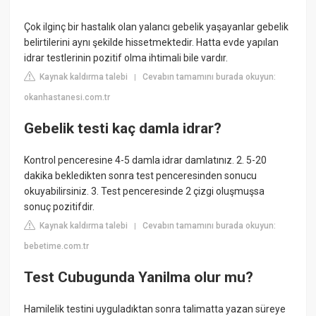
Çok ilginç bir hastalık olan yalancı gebelik yaşayanlar gebelik
belirtilerini aynı şekilde hissetmektedir. Hatta evde yapılan
idrar testlerinin pozitif olma ihtimali bile vardır.
Kaynak kaldırma talebi
Cevabın tamamını burada okuyun:
|
okanhastanesi.com.tr
Gebelik testi kaç damla idrar?
Kontrol penceresine 4-5 damla idrar damlatınız. 2. 5-20
dakika bekledikten sonra test penceresinden sonucu
okuyabilirsiniz. 3. Test penceresinde 2 çizgi oluşmuşsa
sonuç pozitifdir.
Kaynak kaldırma talebi
Cevabın tamamını burada okuyun:
|
bebetime.com.tr
Test Cubugunda Yanilma olur mu?
Hamilelik testini uyguladıktan sonra talimatta yazan süreye