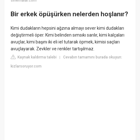
sinemalar.com
Bir erkek öpüşürken nelerden hoşlanır?
Kimi dudakların hepsini ağzına almayı sever kimi dudakları
değiştirmeli öper. Kimi belinden sımsıkı sarılır, kimi kalçaları
avuçlar, kimi başını iki eli iel tutarak öpmek, kimisi saçları
avuçlayarak. Zevkler ve renkler tartışılmaz.
Kaynak kaldırma talebi
Cevabın tamamını burada okuyun:
|
kizlarsoruyor.com