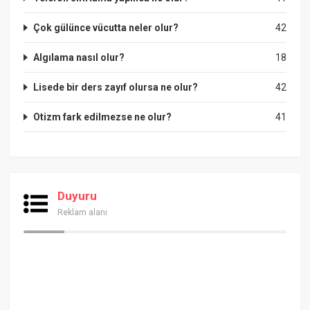
Çok gülünce vücutta neler olur?
42
Algılama nasıl olur?
18
Lisede bir ders zayıf olursa ne olur?
42
Otizm fark edilmezse ne olur?
41
Duyuru
Reklam alanı