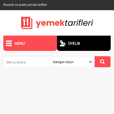
Resimli ve pratik yemek tarifleri
MENU
ÜYELİK