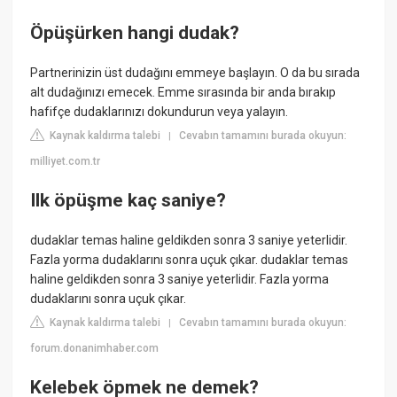
Öpüşürken hangi dudak?
Partnerinizin üst dudağını emmeye başlayın. O da bu sırada
alt dudağınızı emecek. Emme sırasında bir anda bırakıp
hafifçe dudaklarınızı dokundurun veya yalayın.
Kaynak kaldırma talebi
Cevabın tamamını burada okuyun:
|
milliyet.com.tr
Ilk öpüşme kaç saniye?
dudaklar temas haline geldikden sonra 3 saniye yeterlidir.
Fazla yorma dudaklarını sonra uçuk çıkar. dudaklar temas
haline geldikden sonra 3 saniye yeterlidir. Fazla yorma
dudaklarını sonra uçuk çıkar.
Kaynak kaldırma talebi
Cevabın tamamını burada okuyun:
|
forum.donanimhaber.com
Kelebek öpmek ne demek?