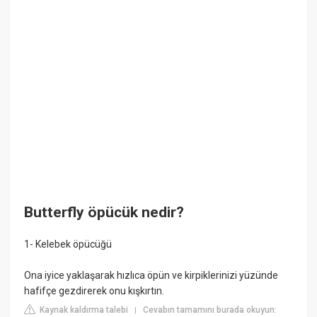
Butterfly öpücük nedir?
1- Kelebek öpücüğü
Ona iyice yaklaşarak hızlıca öpün ve kirpiklerinizi yüzünde
hafifçe gezdirerek onu kışkırtın.
Kaynak kaldırma talebi
Cevabın tamamını burada okuyun:
|