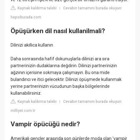
Kaynak kaldırma talebi
Cevabın tamamını burada okuyun:
|
hepsiburada.com
Öpüşürken dil nasıl kullanilmali?
Dilinizi akıllıca kullanın
Daha sonrasında hafif dokunuşlarla dilinizi ara sıra
partnerinizin dudaklarına değdirin. Dilinizi partnerinizin
ağzının içerisine sokmaya çalışmayın. Bu ona mide
bulandırıcı ve itici gelecektir. Dilinizi öpüşmede kullanmak
yerine partnerinizin vücudunun başka bölgelerinde
kullanabilirsiniz.
Kaynak kaldırma talebi
Cevabın tamamını burada okuyun:
|
milliyet.com.tr
Vampir öpücüğü nedir?
Amerikalı gençler arasında son günlerde moda olan 'vampir