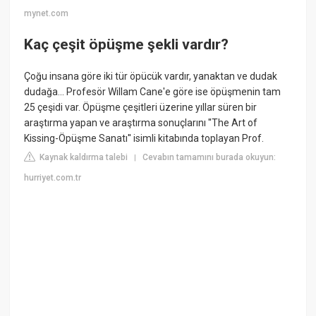
mynet.com
Kaç çeşit öpüşme şekli vardır?
Çoğu insana göre iki tür öpücük vardır, yanaktan ve dudak
dudağa... Profesör Willam Cane'e göre ise öpüşmenin tam
25 çeşidi var. Öpüşme çeşitleri üzerine yıllar süren bir
araştırma yapan ve araştırma sonuçlarını ''The Art of
Kissing-Öpüşme Sanatı'' isimli kitabında toplayan Prof.
Kaynak kaldırma talebi
Cevabın tamamını burada okuyun:
|
hurriyet.com.tr