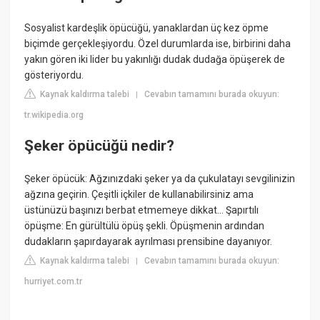
Sosyalist kardeşlik öpücüğü, yanaklardan üç kez öpme
biçimde gerçekleşiyordu. Özel durumlarda ise, birbirini daha
yakın gören iki lider bu yakınlığı dudak dudağa öpüşerek de
gösteriyordu.
Kaynak kaldırma talebi
Cevabın tamamını burada okuyun:
|
tr.wikipedia.org
Şeker öpücüğü nedir?
Şeker öpücük: Ağzınızdaki şeker ya da çukulatayı sevgilinizin
ağzına geçirin. Çeşitli içkiler de kullanabilirsiniz ama
üstünüzü başınızı berbat etmemeye dikkat... Şapırtılı
öpüşme: En gürültülü öpüş şekli. Öpüşmenin ardından
dudakların şapırdayarak ayrılması prensibine dayanıyor.
Kaynak kaldırma talebi
Cevabın tamamını burada okuyun:
|
hurriyet.com.tr