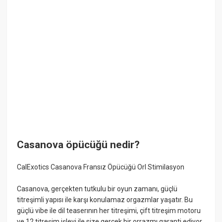
Casanova öpücüğü nedir?
CalExotics Casanova Fransız Öpücüğü Orl Stimilasyon
Casanova, gerçekten tutkulu bir oyun zamanı, güçlü
titreşimli yapısı ile karşı konulamaz orgazmlar yaşatır. Bu
güçlü vibe ile dil teaserının her titreşimi, çift titreşim motoru
ve 12 titreşim işlevi ile size gerçek bir orrazmı garanti ediyor.