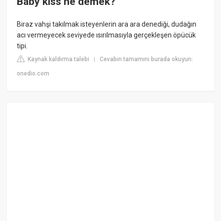
Baby kiss ne demek?
Biraz vahşi takılmak isteyenlerin ara ara denediği, dudağın
acı vermeyecek seviyede ısırılmasıyla gerçekleşen öpücük
tipi.
Kaynak kaldırma talebi
Cevabın tamamını burada okuyun:
|
onedio.com