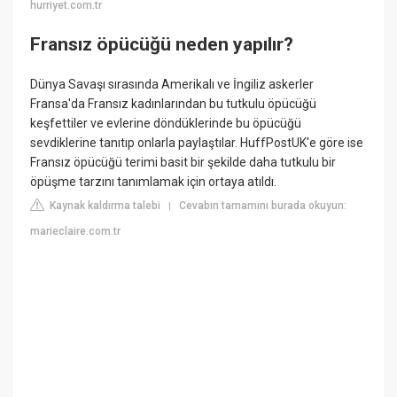
hurriyet.com.tr
Fransız öpücüğü neden yapılır?
Dünya Savaşı sırasında Amerikalı ve İngiliz askerler
Fransa'da Fransız kadınlarından bu tutkulu öpücüğü
keşfettiler ve evlerine döndüklerinde bu öpücüğü
sevdiklerine tanıtıp onlarla paylaştılar. HuffPostUK'e göre ise
Fransız öpücüğü terimi basit bir şekilde daha tutkulu bir
öpüşme tarzını tanımlamak için ortaya atıldı.
Kaynak kaldırma talebi
Cevabın tamamını burada okuyun:
|
marieclaire.com.tr