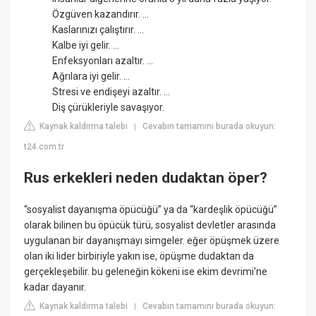
Özgüven kazandırır. ...
Kaslarınızı çalıştırır. ...
Kalbe iyi gelir. ...
Enfeksyonları azaltır. ...
Ağrılara iyi gelir. ...
Stresi ve endişeyi azaltır. ...
Diş çürükleriyle savaşıyor.
Kaynak kaldırma talebi
Cevabın tamamını burada okuyun:
|
t24.com.tr
Rus erkekleri neden dudaktan öper?
“sosyalist dayanışma öpücüğü” ya da “kardeşlik öpücüğü”
olarak bilinen bu öpücük türü, sosyalist devletler arasında
uygulanan bir dayanışmayı simgeler. eğer öpüşmek üzere
olan iki lider birbiriyle yakın ise, öpüşme dudaktan da
gerçekleşebilir. bu geleneğin kökeni ise ekim devrimi'ne
kadar dayanır.
Kaynak kaldırma talebi
Cevabın tamamını burada okuyun:
|