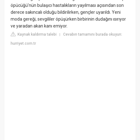
öpücüğü'nün bulaşıcı hastalıkların yayılması açısından son
derece sakıncalı olduğu bildirilirken, gençler uyarıldı. Yeni
moda gereği, sevgililer öpüşürken birbirinin dudağını ısırıyor
ve yaradan akan kanı emiyor.
Kaynak kaldırma talebi
Cevabın tamamını burada okuyun:
|
hurriyet.com.tr