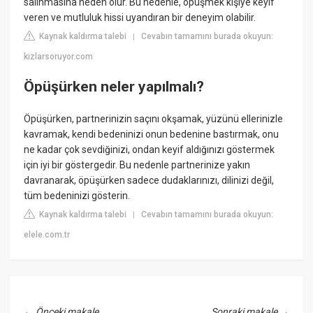
salınmasına neden olur. Bu nedenle, öpüşmek kişiye keyif
veren ve mutluluk hissi uyandıran bir deneyim olabilir.
Kaynak kaldırma talebi
Cevabın tamamını burada okuyun:
|
kizlarsoruyor.com
Öpüşürken neler yapılmalı?
Öpüşürken, partnerinizin saçını okşamak, yüzünü ellerinizle
kavramak, kendi bedeninizi onun bedenine bastırmak, onu
ne kadar çok sevdiğinizi, ondan keyif aldığınızı göstermek
için iyi bir göstergedir. Bu nedenle partnerinize yakın
davranarak, öpüşürken sadece dudaklarınızı, dilinizi değil,
tüm bedeninizi gösterin.
Kaynak kaldırma talebi
Cevabın tamamını burada okuyun:
|
elele.com.tr
←
Önceki makale
Sonraki makale
→