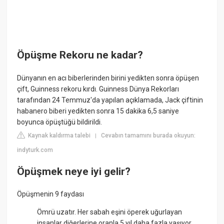
Öpüşme Rekoru ne kadar?
Dünyanın en acı biberlerinden birini yedikten sonra öpüşen
çift, Guinness rekoru kırdı. Guinness Dünya Rekorları
tarafından 24 Temmuz'da yapılan açıklamada, Jack çiftinin
habanero biberi yedikten sonra 15 dakika 6,5 saniye
boyunca öpüştüğü bildirildi.
Kaynak kaldırma talebi
Cevabın tamamını burada okuyun:
|
indyturk.com
Öpüşmek neye iyi gelir?
Öpüşmenin 9 faydası
Ömrü uzatır. Her sabah eşini öperek uğurlayan
insanlar diğerlerine oranla 5 yıl daha fazla yaşıyor.