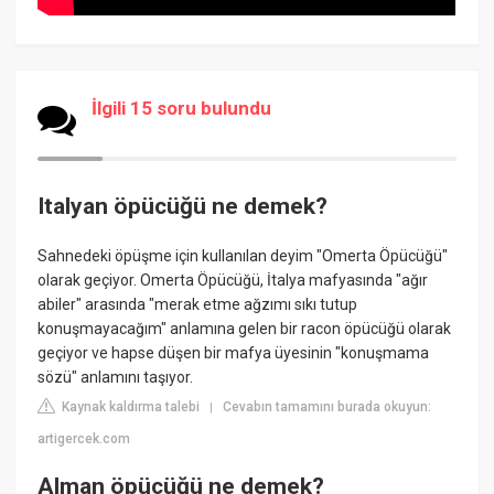
İlgili 15 soru bulundu
Italyan öpücüğü ne demek?
Sahnedeki öpüşme için kullanılan deyim "Omerta Öpücüğü"
olarak geçiyor. Omerta Öpücüğü, İtalya mafyasında "ağır
abiler" arasında "merak etme ağzımı sıkı tutup
konuşmayacağım" anlamına gelen bir racon öpücüğü olarak
geçiyor ve hapse düşen bir mafya üyesinin "konuşmama
sözü" anlamını taşıyor.
Kaynak kaldırma talebi
Cevabın tamamını burada okuyun:
|
artigercek.com
Alman öpücüğü ne demek?