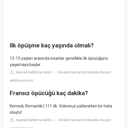
Ilk öpüşme kaç yaşında olmalı?
12-15 yaşları arasında insanlar genellikle ilk öpücüğünü
yaşamaya başlar.
Kaynak kaldırma talebi
Cevabın tamamını burada okuyun:
|
wikihow.com.tr
Fransız öpücüğü kaç dakika?
Komedi, Romantik | 111 dk. Videonuz yüklenirken bir hata
oluştu!
Kaynak kaldırma talebi
Cevabın tamamını burada okuyun:
|