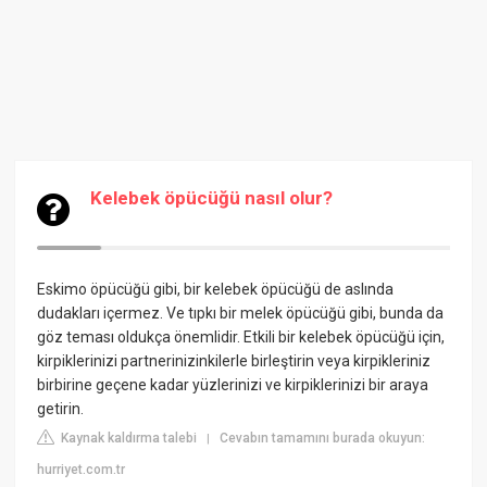
Kelebek öpücüğü nasıl olur?
Eskimo öpücüğü
gibi, bir kelebek öpücüğü de aslında
dudakları içermez. Ve tıpkı bir melek öpücüğü gibi, bunda da
göz teması oldukça önemlidir. Etkili bir kelebek öpücüğü için,
kirpiklerinizi partnerinizinkilerle birleştirin veya kirpikleriniz
birbirine geçene kadar yüzlerinizi ve kirpiklerinizi bir araya
getirin.
Kaynak kaldırma talebi
Cevabın tamamını burada okuyun:
|
hurriyet.com.tr