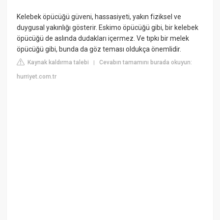
Kelebek öpücüğü güveni, hassasiyeti, yakın fiziksel ve
duygusal yakınlığı gösterir. Eskimo öpücüğü gibi, bir kelebek
öpücüğü de aslında dudakları içermez. Ve tıpkı bir melek
öpücüğü gibi, bunda da göz teması oldukça önemlidir.
Kaynak kaldırma talebi
Cevabın tamamını burada okuyun:
|
hurriyet.com.tr