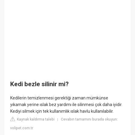
Kedi bezle silinir mi?
Kedilerin temizlenmesi gerektiği zaman mümkünse
yıkamak yerine ıslak bez yardımı ile silinmesi çok daha iyidir.
Kediyi silmek için tek kullanımlık ıslak havlu kullanılabilir.
Kaynak kaldırma talebi
Cevabın tamamını burada okuyun:
|
volipet.com.tr