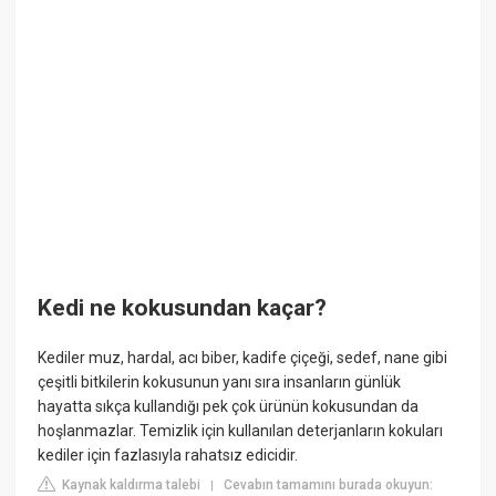
Kedi ne kokusundan kaçar?
Kediler muz, hardal, acı biber, kadife çiçeği, sedef, nane gibi
çeşitli bitkilerin kokusunun yanı sıra insanların günlük
hayatta sıkça kullandığı pek çok ürünün kokusundan da
hoşlanmazlar. Temizlik için kullanılan deterjanların kokuları
kediler için fazlasıyla rahatsız edicidir.
Kaynak kaldırma talebi
Cevabın tamamını burada okuyun:
|