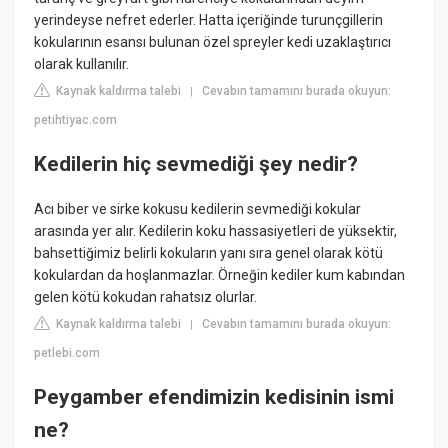
yerindeyse nefret ederler. Hatta içeriğinde turunçgillerin
kokularının esansı bulunan özel spreyler kedi uzaklaştırıcı
olarak kullanılır.
Kaynak kaldırma talebi
Cevabın tamamını burada okuyun:
|
petihtiyac.com
Kedilerin hiç sevmediği şey nedir?
Acı biber ve sirke kokusu kedilerin sevmediği kokular
arasında yer alır. Kedilerin koku hassasiyetleri de yüksektir,
bahsettiğimiz belirli kokuların yanı sıra genel olarak kötü
kokulardan da hoşlanmazlar. Örneğin kediler kum kabından
gelen kötü kokudan rahatsız olurlar.
Kaynak kaldırma talebi
Cevabın tamamını burada okuyun:
|
petlebi.com
Peygamber efendimizin kedisinin ismi
ne?