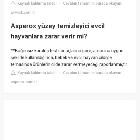
Kaynak kaldırma talebi
Cevabın tamamını burada okuyun:
|
airwick.com.tr
Asperox yüzey temizleyici evcil
hayvanlara zarar verir mi?
**Bağımsız kuruluş test sonuçlarına göre, amacına uygun
şekilde kullanıldığında, bebek ve evcil hayvan cildiyle
temasında ürünlerin cilde zarar vermeyeceği raporlanmıştır.
Kaynak kaldırma talebi
Cevabın tamamını burada okuyun:
|
asperox.com.tr