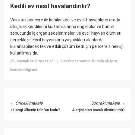
Kedili ev nasıl havalandırılır?
Vasistas pencere ile kapılar kedi ve evcil hayvanların arada
sıkışarak kendilerini kurtarmalarına engel olur ve bunun
sonucunda iç organ zedelenmeleri ve evcil hayvan ölümleri
gerçekleşir. Evcil hayvanların yaşadıkları alanlarda
kullanılabilecek tek ve etkili çözüm kedi için pencere sinekliği
kullanılmasıdır.
Kaynak kaldırma talebi
Cevabın tamamını burada okuyun:
|
kedisinekligi.net
←
Önceki makale
Sonraki makale
→
1 Hangi Ülkenin telefon kodu?
Alerjisi olan çocuk öksürür mü?