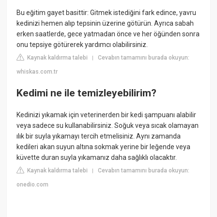
Bu eğitim gayet basittir: Gitmek istediğini fark edince, yavru
kedinizi hemen alıp tepsinin üzerine götürün. Ayrıca sabah
erken saatlerde, gece yatmadan önce ve her öğünden sonra
onu tepsiye götürerek yardımcı olabilirsiniz.
Kaynak kaldırma talebi
Cevabın tamamını burada okuyun:
|
whiskas.com.tr
Kedimi ne ile temizleyebilirim?
Kedinizi yıkamak için veterinerden bir kedi şampuanı alabilir
veya sadece su kullanabilirsiniz. Soğuk veya sıcak olamayan
ılık bir suyla yıkamayı tercih etmelisiniz. Aynı zamanda
kedileri akan suyun altına sokmak yerine bir leğende veya
küvette duran suyla yıkamanız daha sağlıklı olacaktır.
Kaynak kaldırma talebi
Cevabın tamamını burada okuyun:
|
onedio.com