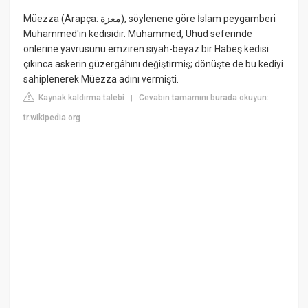
Müezza (Arapça: معزة), söylenene göre İslam peygamberi
Muhammed'in kedisidir. Muhammed, Uhud seferinde
önlerine yavrusunu emziren siyah-beyaz bir Habeş kedisi
çıkınca askerin güzergâhını değiştirmiş; dönüşte de bu kediyi
sahiplenerek Müezza adını vermişti.
Kaynak kaldırma talebi
Cevabın tamamını burada okuyun:
|
tr.wikipedia.org