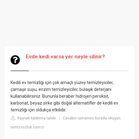
Evde kedi varsa yer neyle silinir?
Kedili ev temizliği için çok amaçlı yüzey temizleyiciler,
çamaşır suyu, enzim temizleyiciler, bulaşık deterjanı
kullanabilirsiniz. Bununla beraber hidrojen peroksit,
karbonat, beyaz sirke gibi doğal alternatifler de kedili ev
temizliği için oldukça etkilidir.
Kaynak kaldırma talebi
Cevabın tamamını burada okuyun:
|
temizsozluk.com.tr