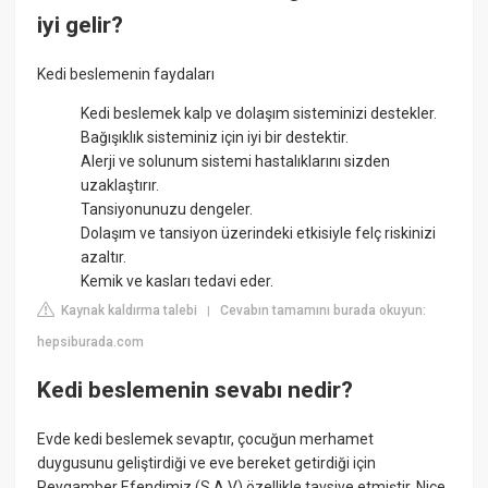
iyi gelir?
Kedi beslemenin faydaları
Kedi beslemek kalp ve dolaşım sisteminizi destekler.
Bağışıklık sisteminiz için iyi bir destektir.
Alerji ve solunum sistemi hastalıklarını sizden
uzaklaştırır.
Tansiyonunuzu dengeler.
Dolaşım ve tansiyon üzerindeki etkisiyle felç riskinizi
azaltır.
Kemik ve kasları tedavi eder.
Kaynak kaldırma talebi
Cevabın tamamını burada okuyun:
|
hepsiburada.com
Kedi beslemenin sevabı nedir?
Evde kedi beslemek sevaptır, çocuğun merhamet
duygusunu geliştirdiği ve eve bereket getirdiği için
Peygamber Efendimiz (S.A.V) özellikle tavsiye etmiştir. Nice