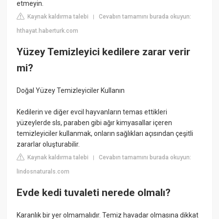
etmeyin.
Kaynak kaldırma talebi
Cevabın tamamını burada okuyun:
|
hthayat.haberturk.com
Yüzey Temizleyici kedilere zarar verir
mi?
Doğal Yüzey Temizleyiciler Kullanın
Kedilerin ve diğer evcil hayvanların temas ettikleri
yüzeylerde sls, paraben gibi ağır kimyasallar içeren
temizleyiciler kullanmak, onların sağlıkları açısından çeşitli
zararlar oluşturabilir.
Kaynak kaldırma talebi
Cevabın tamamını burada okuyun:
|
lindosnaturals.com
Evde kedi tuvaleti nerede olmalı?
Karanlık bir yer olmamalıdır. Temiz havadar olmasına dikkat