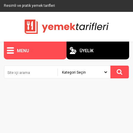
Resimli ve pratik yemek tarifleri
MENU
ÜYELİK