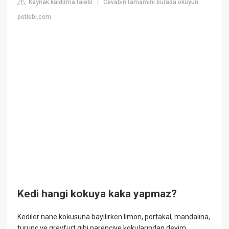
Kaynak kaldırma talebi
Cevabın tamamını burada okuyun:
|
petlebi.com
Kedi hangi kokuya kaka yapmaz?
Kediler nane kokusuna bayılırken limon, portakal, mandalina,
turunç ve greyfurt gibi narenciye kokularından deyim