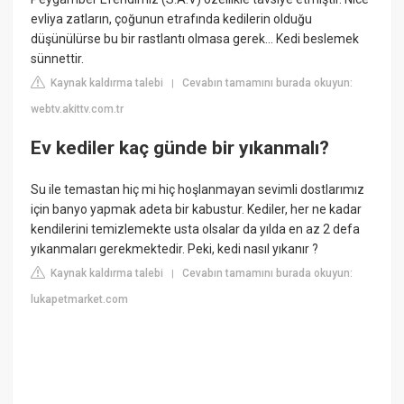
evliya zatların, çoğunun etrafında kedilerin olduğu
düşünülürse bu bir rastlantı olmasa gerek… Kedi beslemek
sünnettir.
Kaynak kaldırma talebi
Cevabın tamamını burada okuyun:
|
webtv.akittv.com.tr
Ev kediler kaç günde bir yıkanmalı?
Su ile temastan hiç mi hiç hoşlanmayan sevimli dostlarımız
için banyo yapmak adeta bir kabustur. Kediler, her ne kadar
kendilerini temizlemekte usta olsalar da yılda en az 2 defa
yıkanmaları gerekmektedir. Peki, kedi nasıl yıkanır ?
Kaynak kaldırma talebi
Cevabın tamamını burada okuyun:
|
lukapetmarket.com