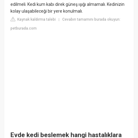
edilmeli. Kedi kum kabı direk güneş ışığı almamalı. Kedinizin
kolay ulaşabileceği bir yere konulmalı.
Kaynak kaldırma talebi
Cevabın tamamını burada okuyun:
|
petburada.com
Evde kedi beslemek hangi hastalıklara