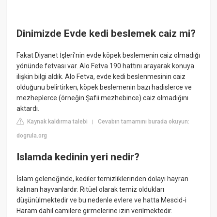
Dinimizde Evde kedi beslemek caiz mi?
Fakat Diyanet İşleri'nin evde köpek beslemenin caiz olmadığı
yönünde fetvası var. Alo Fetva 190 hattını arayarak konuya
ilişkin bilgi aldık. Alo Fetva, evde kedi beslenmesinin caiz
olduğunu belirtirken, köpek beslemenin bazı hadislerce ve
mezheplerce (örneğin Şafii mezhebince) caiz olmadığını
aktardı.
Kaynak kaldırma talebi
Cevabın tamamını burada okuyun:
|
dogrula.org
Islamda kedinin yeri nedir?
İslam geleneğinde, kediler temizliklerinden dolayı hayran
kalınan hayvanlardır. Ritüel olarak temiz oldukları
düşünülmektedir ve bu nedenle evlere ve hatta Mescid-i
Haram dahil camilere girmelerine izin verilmektedir.