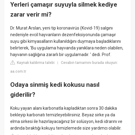
Yerleri çamaşır suyuyla silmek kediye
zarar verir mi?
Dr. Murat Arslan, yeni tip koronavirüs (Kovid-19) salgını
nedeniyle evcil hayvanların dezenfeksiyonunda çamaşır
suyu gibi kimyasalların kullanıldığını duymaya başladıklarını
belirterek, 'Bu uygulama hayvanda yanıklara neden olabilen,
hayvanın sağlığına zararlı bir uygulamadır. ' dedi. Prof.
Kaynak kaldırma talebi
Cevabın tamamını burada okuyun:
|
aa.com.tr
Odaya sinmiş kedi kokusu nasıl
giderilir?
Koku yayan alanı karbonatla kapladıktan sonra 30 dakika
bekleyip karbonatı temizleyebilirsiniz. Beyaz sirke ya da
elma sirkesi ile hazırlayacağınız bir solüsyon, kedi idrarını ve
ardında bıraktığı kokuyu temizlemede size yardımcı olabilir.