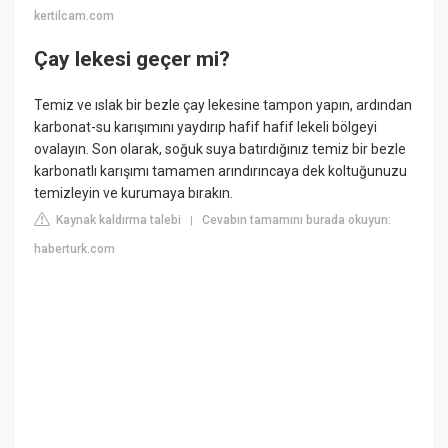
kertilcam.com
Çay lekesi geçer mi?
Temiz ve ıslak bir bezle çay lekesine tampon yapın, ardından
karbonat-su karışımını yaydırıp hafif hafif lekeli bölgeyi
ovalayın. Son olarak, soğuk suya batırdığınız temiz bir bezle
karbonatlı karışımı tamamen arındırıncaya dek koltuğunuzu
temizleyin ve kurumaya bırakın.
Kaynak kaldırma talebi
Cevabın tamamını burada okuyun:
|
haberturk.com