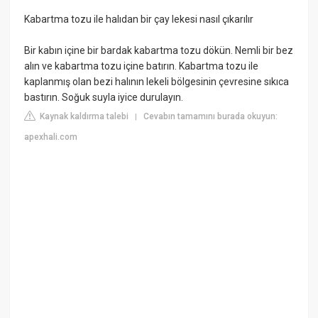
Kabartma tozu ile halıdan bir çay lekesi nasıl çıkarılır
Bir kabın içine bir bardak kabartma tozu dökün. Nemli bir bez
alın ve kabartma tozu içine batırın. Kabartma tozu ile
kaplanmış olan bezi halının lekeli bölgesinin çevresine sıkıca
bastırın. Soğuk suyla iyice durulayın.
Kaynak kaldırma talebi
Cevabın tamamını burada okuyun:
|
apexhali.com