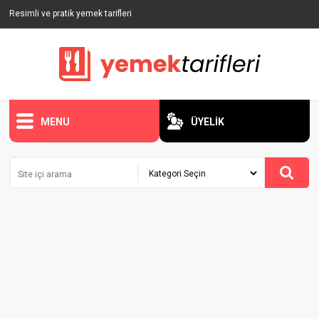
Resimli ve pratik yemek tarifleri
MENU
ÜYELİK