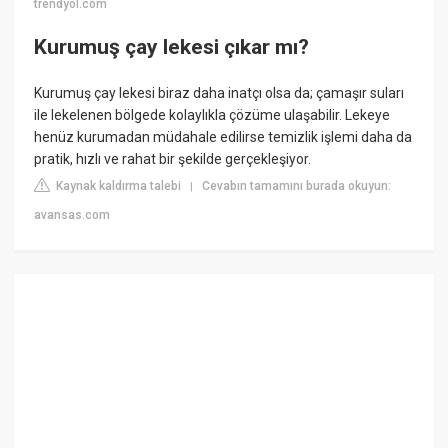
trendyol.com
Kurumuş çay lekesi çıkar mı?
Kurumuş çay lekesi biraz daha inatçı olsa da; çamaşır suları
ile lekelenen bölgede kolaylıkla çözüme ulaşabilir. Lekeye
henüz kurumadan müdahale edilirse temizlik işlemi daha da
pratik, hızlı ve rahat bir şekilde gerçekleşiyor.
Kaynak kaldırma talebi
Cevabın tamamını burada okuyun:
|
avansas.com