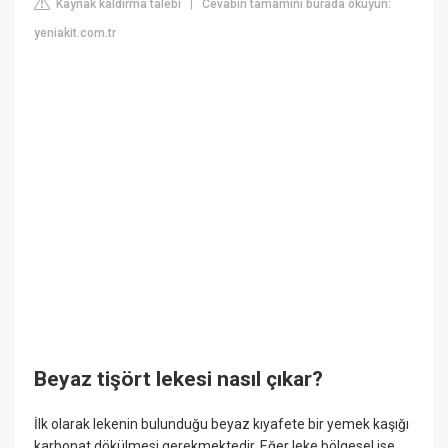
Kaynak kaldırma talebi
Cevabın tamamını burada okuyun:
|
yeniakit.com.tr
Beyaz tişört lekesi nasıl çıkar?
İlk olarak lekenin bulunduğu beyaz kıyafete bir yemek kaşığı
karbonat dökülmesi gerekmektedir. Eğer leke bölgesel ise