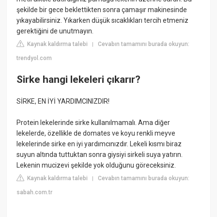
şekilde bir gece beklettikten sonra çamaşır makinesinde
yıkayabilirsiniz. Yıkarken düşük sıcaklıkları tercih etmeniz
gerektiğini de unutmayın.
Kaynak kaldırma talebi
Cevabın tamamını burada okuyun:
|
trendyol.com
Sirke hangi lekeleri çıkarır?
SİRKE, EN İYİ YARDIMCINIZDIR!
Protein lekelerinde sirke kullanılmamalı. Ama diğer
lekelerde, özellikle de domates ve koyu renkli meyve
lekelerinde sirke en iyi yardımcınızdır. Lekeli kısmı biraz
suyun altında tuttuktan sonra giysiyi sirkeli suya yatırın.
Lekenin mucizevi şekilde yok olduğunu göreceksiniz.
Kaynak kaldırma talebi
Cevabın tamamını burada okuyun:
|
sabah.com.tr