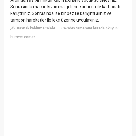
Sonrasında macun kıvamına gelene kadar su ile karbonatı
karıştırınız. Sonrasında ise bir bez ile karışımı alınız ve
tampon hareketler ile leke üzerine uygulayınız.
Kaynak kaldırma talebi
Cevabın tamamını burada okuyun:
|
hurriyet.com.tr