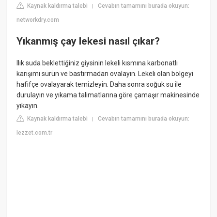
Kaynak kaldırma talebi
Cevabın tamamını burada okuyun:
|
networkdry.com
Yıkanmış çay lekesi nasıl çıkar?
Ilık suda beklettiğiniz giysinin lekeli kısmına karbonatlı
karışımı sürün ve bastırmadan ovalayın. Lekeli olan bölgeyi
hafifçe ovalayarak temizleyin. Daha sonra soğuk su ile
durulayın ve yıkama talimatlarına göre çamaşır makinesinde
yıkayın.
Kaynak kaldırma talebi
Cevabın tamamını burada okuyun:
|
lezzet.com.tr