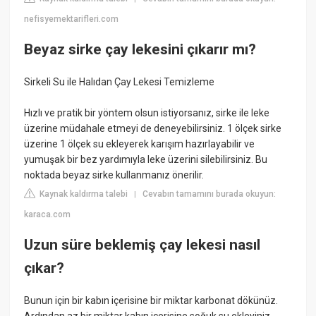
nefisyemektarifleri.com
Beyaz sirke çay lekesini çıkarır mı?
Sirkeli Su ile Halıdan Çay Lekesi Temizleme
Hızlı ve pratik bir yöntem olsun istiyorsanız, sirke ile leke
üzerine müdahale etmeyi de deneyebilirsiniz. 1 ölçek sirke
üzerine 1 ölçek su ekleyerek karışım hazırlayabilir ve
yumuşak bir bez yardımıyla leke üzerini silebilirsiniz. Bu
noktada beyaz sirke kullanmanız önerilir.
Kaynak kaldırma talebi
Cevabın tamamını burada okuyun:
|
karaca.com
Uzun süre beklemiş çay lekesi nasıl
çıkar?
Bunun için bir kabın içerisine bir miktar karbonat dökünüz.
Ardından az bir miktar kabın içerisine soğuk su ekleyiniz.