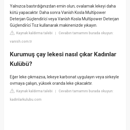
Yalnızca bastırdığınızdan emin olun; ovalamak lekeyi daha
kötü yapacaktır. Daha sonra Vani̇sh Kosla Multi̇power
Deterjan Güçlendi̇ri̇ci̇ veya Vani̇sh Kosla Multi̇power Deterjan
Güçlendi̇ri̇ci̇ Toz kullanarak makinenizde yıkayın.
Kaynak kaldırma talebi
Cevabın tamamını burada okuyun:
|
vanish.com.tr
Kurumuş çay lekesi nasıl çıkar Kadınlar
Kulübü?
Eğer leke çıkmazsa, lekeye karbonat uygulayın veya sirkeyle
ovmaya çalışın, yüksek oranda leke çıkacaktır.
Kaynak kaldırma talebi
Cevabın tamamını burada okuyun:
|
kadinlarkulubu.com