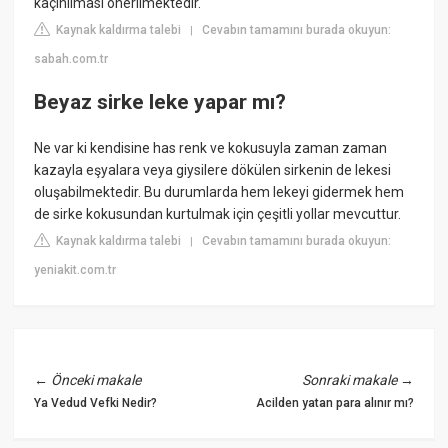
kaçınılması önerilmektedir.
Kaynak kaldırma talebi
Cevabın tamamını burada okuyun:
|
sabah.com.tr
Beyaz sirke leke yapar mı?
Ne var ki kendisine has renk ve kokusuyla zaman zaman
kazayla eşyalara veya giysilere dökülen sirkenin de lekesi
oluşabilmektedir. Bu durumlarda hem lekeyi gidermek hem
de sirke kokusundan kurtulmak için çeşitli yollar mevcuttur.
Kaynak kaldırma talebi
Cevabın tamamını burada okuyun:
|
yeniakit.com.tr
←
Önceki makale
Sonraki makale
→
Ya Vedud Vefki Nedir?
Acilden yatan para alınır mı?