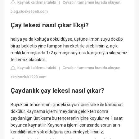
Kaynak kaldırma talebi
Cevabın tamamını burada okuyun:
|
blog.ciceksepeti.com
Çay lekesi nasıl çıkar Ekşi?
halıya ya da koltuğa döküldüyse, üstüne limon suyu döküp
biraz bekletip yine tampon hareketi ile silebilirsiniz. açık
renkli kumaşlarda 1/2 çamaşır suyu-su karışımıyla silerseniz
tertemiz olacaktır.
Kaynak kaldırma talebi
Cevabın tamamını burada okuyun:
|
eksisozluk1923.com
Çaydanlık çay lekesi nasıl çıkar?
Büyük bir tencerenin içindeki suyun içine sirke ile karbonat
dökülür. Kaynama işlemi meydana geldikten sonra
çaydanlığın üst kısmı bu tencerenin içine koyulur ve 1 saat
boyunca kaynatılır. Kaynama işlemi esnasında sorunların
kendiliğinden yok olduğunu gözlemleyebilirsiniz.