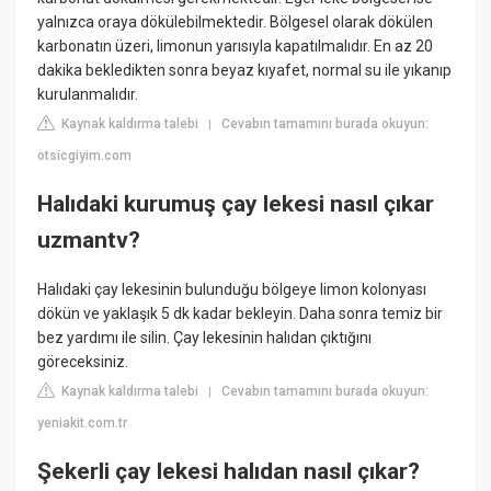
yalnızca oraya dökülebilmektedir. Bölgesel olarak dökülen
karbonatın üzeri, limonun yarısıyla kapatılmalıdır. En az 20
dakika bekledikten sonra beyaz kıyafet, normal su ile yıkanıp
kurulanmalıdır.
Kaynak kaldırma talebi
Cevabın tamamını burada okuyun:
|
otsicgiyim.com
Halıdaki kurumuş çay lekesi nasıl çıkar
uzmantv?
Halıdaki çay lekesinin bulunduğu bölgeye limon kolonyası
dökün ve yaklaşık 5 dk kadar bekleyin. Daha sonra temiz bir
bez yardımı ile silin. Çay lekesinin halıdan çıktığını
göreceksiniz.
Kaynak kaldırma talebi
Cevabın tamamını burada okuyun:
|
yeniakit.com.tr
Şekerli çay lekesi halıdan nasıl çıkar?