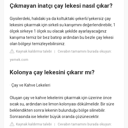
Çıkmayan inatçı çay lekesi nasıl çıkar?
Giysilerdeki, halıdaki ya da koltuktaki şekerli/şekersiz çay
lekesini çıkarmak için sirkeli su karışımını değerlendirebilir, 1
ölçek sirkeye 1 ölçek su olacak şekilde ayarlayacağınız
karışıma temiz bir bez batırıp ardından bu bezle çay lekesi
olan bölgeyi temizleyebilirsiniz.
Kaynak kaldırma talebi
Cevabın tamamını burada okuyun:
|
yemek.com
Kolonya çay lekesini çıkarır mı?
· Çay ve Kahve Lekeleri
Oluşan çay ve kahve lekelerini çıkarmak için üzerine önce
sıcak su, ardından ise limon kolonyası dökülmelidir. Bir süre
beklendikten sonra lekenin bulunduğu bölge silinebilir.
Sonrasında ise lekeler büyük oranda çözünecektir.
Kaynak kaldırma talebi
Cevabın tamamını burada okuyun:
|