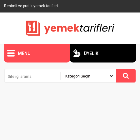
Resimli ve pratik yemek tarifleri
MENU
ÜYELİK