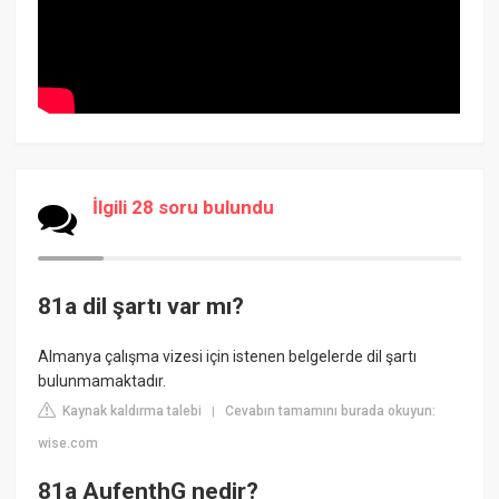
İlgili 28 soru bulundu
81a dil şartı var mı?
Almanya çalışma vizesi için istenen belgelerde dil şartı
bulunmamaktadır.
Kaynak kaldırma talebi
Cevabın tamamını burada okuyun:
|
wise.com
81a AufenthG nedir?