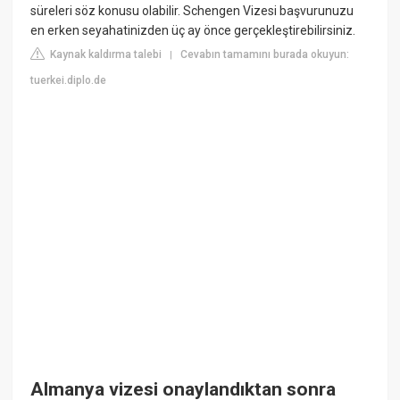
süreleri söz konusu olabilir. Schengen Vizesi başvurunuzu
en erken seyahatinizden üç ay önce gerçekleştirebilirsiniz.
Kaynak kaldırma talebi
Cevabın tamamını burada okuyun:
|
tuerkei.diplo.de
Almanya vizesi onaylandıktan sonra