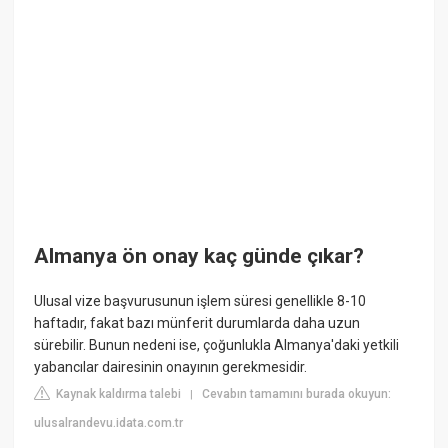
Almanya ön onay kaç günde çıkar?
Ulusal vize başvurusunun işlem süresi genellikle 8-10
haftadır, fakat bazı münferit durumlarda daha uzun
sürebilir. Bunun nedeni ise, çoğunlukla Almanya'daki yetkili
yabancılar dairesinin onayının gerekmesidir.
Kaynak kaldırma talebi
Cevabın tamamını burada okuyun:
|
ulusalrandevu.idata.com.tr