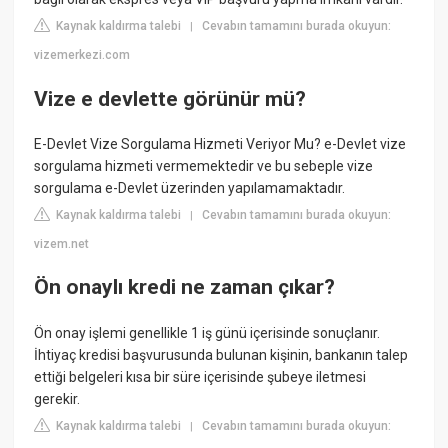
Kaynak kaldırma talebi
Cevabın tamamını burada okuyun:
|
vizemerkezi.com
Vize e devlette görünür mü?
E-Devlet Vize Sorgulama Hizmeti Veriyor Mu? e-Devlet vize
sorgulama hizmeti vermemektedir ve bu sebeple vize
sorgulama e-Devlet üzerinden yapılamamaktadır.
Kaynak kaldırma talebi
Cevabın tamamını burada okuyun:
|
vizem.net
Ön onaylı kredi ne zaman çıkar?
Ön onay işlemi genellikle 1 iş günü içerisinde sonuçlanır.
İhtiyaç kredisi başvurusunda bulunan kişinin, bankanın talep
ettiği belgeleri kısa bir süre içerisinde şubeye iletmesi
gerekir.
Kaynak kaldırma talebi
Cevabın tamamını burada okuyun:
|