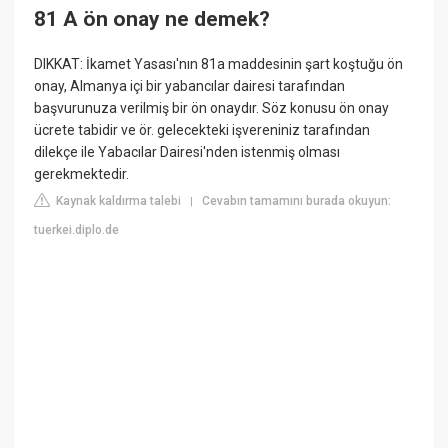
81 A ön onay ne demek?
DIKKAT: İkamet Yasası'nın 81a maddesinin şart koştuğu ön
onay, Almanya içi bir yabancılar dairesi tarafından
başvurunuza verilmiş bir ön onaydır. Söz konusu ön onay
ücrete tabidir ve ör. gelecekteki işvereniniz tarafından
dilekçe ile Yabacılar Dairesi'nden istenmiş olması
gerekmektedir.
Kaynak kaldırma talebi
Cevabın tamamını burada okuyun:
|
tuerkei.diplo.de