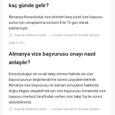
kaç günde gelir?
Almanya Konsolosluk vize birimleri kısa süreli vize başvuru
süreci için cevaplanma süresini 8 ile 15 gün olarak
belirlemiştir.
Kaynak kaldırma talebi
Cevabın tamamını burada okuyun:
|
eagvs.com
Almanya vize başvurusu onayı nasıl
anlaşılır?
Konsolosluğun ek evrak talep etmesi halinde ise vize
başvurusunun değerlendirme süresi uzayabilmektedir.
Almanya vize başvurusu ne zaman sonuçlanır hakkında
doğru bilgiye ulaşabilmek için vize başvurusu esnasında vize
başvuru merkezi tarafından verilen vize takip fişi ile süreci
izleyebilirsiniz.
Kaynak kaldırma talebi
Cevabın tamamını burada okuyun:
|