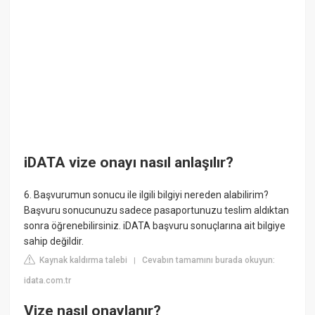
iDATA vize onayı nasıl anlaşılır?
6. Başvurumun sonucu ile ilgili bilgiyi nereden alabilirim?
Başvuru sonucunuzu sadece pasaportunuzu teslim aldıktan
sonra öğrenebilirsiniz. iDATA başvuru sonuçlarına ait bilgiye
sahip değildir.
Kaynak kaldırma talebi
Cevabın tamamını burada okuyun:
|
idata.com.tr
Vize nasıl onaylanır?