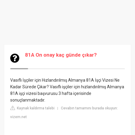
81A On onay kaç günde çıkar?
Vasıflı İşçiler için Hızlandırılmış Almanya 81A İşçi Vizesi Ne
Kadar Sürede Çıkar? Vasıflı işçiler için hızlandırılmış Almanya
81A işçi vizesi başvurusu 3 hafta içerisinde
sonuçlanmaktadır.
Kaynak kaldırma talebi
Cevabın tamamını burada okuyun:
|
vizem.net