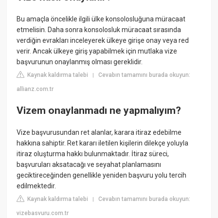
Bu amaçla öncelikle ilgili ülke konsolosluğuna müracaat
etmelisin. Daha sonra konsolosluk müracaat sırasında
verdiğin evrakları inceleyerek ülkeye girişe onay veya red
verir. Ancak ülkeye giriş yapabilmek için mutlaka vize
başvurunun onaylanmış olması gereklidir.
Kaynak kaldırma talebi
Cevabın tamamını burada okuyun:
|
allianz.com.tr
Vizem onaylanmadı ne yapmalıyım?
Vize başvurusundan ret alanlar, karara itiraz edebilme
hakkına sahiptir. Ret kararı iletilen kişilerin dilekçe yoluyla
itiraz oluşturma hakkı bulunmaktadır. İtiraz süreci,
başvuruları aksatacağı ve seyahat planlamasını
geciktireceğinden genellikle yeniden başvuru yolu tercih
edilmektedir.
Kaynak kaldırma talebi
Cevabın tamamını burada okuyun:
|
vizebasvuru.com.tr