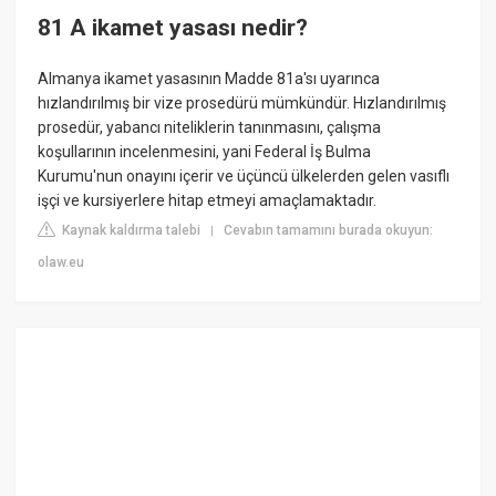
81 A ikamet yasası nedir?
Almanya ikamet yasasının Madde 81a'sı uyarınca
hızlandırılmış bir vize prosedürü mümkündür. Hızlandırılmış
prosedür, yabancı niteliklerin tanınmasını, çalışma
koşullarının incelenmesini, yani Federal İş Bulma
Kurumu'nun onayını içerir ve üçüncü ülkelerden gelen vasıflı
işçi ve kursiyerlere hitap etmeyi amaçlamaktadır.
Kaynak kaldırma talebi
Cevabın tamamını burada okuyun:
|
olaw.eu