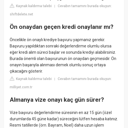
Kaynak kaldırma talebi
Cevabın tamamını burada okuyun:
|
shiftdelete.net
Ön onaydan geçen kredi onaylanır mı?
Öncelikle ön onaylı krediye başvuru yapmanız gerekir.
Başvuru yapıldıktan sonraki değerlendirme olumlu olursa
eğer kredi alım süreci başlar ve sonunda krediyi alabilirsiniz.
Burada önemli olan başvurunun ön onaydan geçmesidir. Ön
onayın başarıyla alınması demek olumlu sonuç ortaya
çıkacağını gösterir.
Kaynak kaldırma talebi
Cevabın tamamını burada okuyun:
|
milliyet.com.tr
Almanya vize onayı kaç gün sürer?
Vize başvuru değerlendirme süresinin en az 15 gün (özel
durumlarda 45 güne kadar) süreceğini lütfen hesaba katınız.
Resmi tatillerde (örn. Bayram, Noel) daha uzun işlem