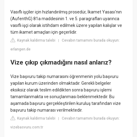
Vasıflı işçiler için hızlandırılmış prosedür, İkamet Yasası'nın
(AufenthG) 81a maddesinin 1. ve 5. paragrafları uyarınca
vasıflı işçi olarak istihdam edilmek üzere yapılan kalışlar ve
tüm ikamet amaçları için geçerlidir.
Kaynak kaldırma talebi
Cevabın tamamını burada okuyun:
|
erlangen.de
Vize çıkıp çıkmadığını nasıl anlarız?
Vize başvuru takip numarasını öğrenmenin yolu başvuru
yapılan kurum üzerinden olmaktadır. Gerekli belgeler
eksiksiz olarak teslim edildikten sonra başvuru işlemi
tamamlanmakta ve sonuçlanması beklenmektedir. Bu
aşamada başvuru gerçekleştirilen kuruluş tarafından vize
başvuru takip numarası verilmektedir.
Kaynak kaldırma talebi
Cevabın tamamını burada okuyun:
|
vizebasvuru.com.tr