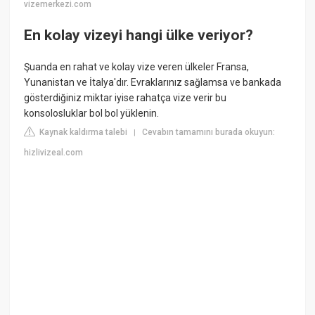
vizemerkezi.com
En kolay vizeyi hangi ülke veriyor?
Şuanda en rahat ve kolay vize veren ülkeler Fransa,
Yunanistan ve İtalya'dır. Evraklarınız sağlamsa ve bankada
gösterdiğiniz miktar iyise rahatça vize verir bu
konsolosluklar bol bol yüklenin.
Kaynak kaldırma talebi
Cevabın tamamını burada okuyun:
|
hizlivizeal.com