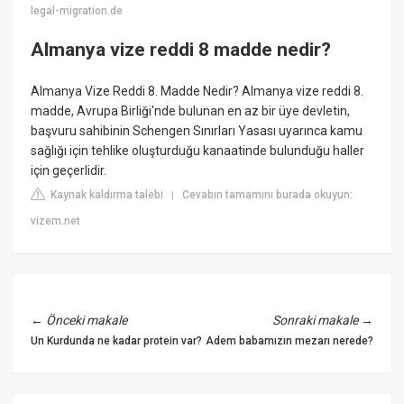
legal-migration.de
Almanya vize reddi 8 madde nedir?
Almanya Vize Reddi 8. Madde Nedir? Almanya vize reddi 8.
madde, Avrupa Birliği'nde bulunan en az bir üye devletin,
başvuru sahibinin Schengen Sınırları Yasası uyarınca kamu
sağlığı için tehlike oluşturduğu kanaatinde bulunduğu haller
için geçerlidir.
Kaynak kaldırma talebi
Cevabın tamamını burada okuyun:
|
vizem.net
←
Önceki makale
Sonraki makale
→
Un Kurdunda ne kadar protein var?
Adem babamızın mezarı nerede?