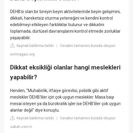
DEHB'si olan bir bireyin beyin aktivitelerinde beyin gelişimini,
dikkati, hareketsiz oturma yeteneğini ve kendini kontrol
edebilmeyi etkileyen farklılıklar bulunur ve dikkatini
toplamada, dürtüsel davranışlarını kontrol etmede zorluklar
yaşayabilir.
Kaynak kaldırma talebi
Cevabın tamamını burada okuyun:
|
evrimagaci.org
Dikkat eksikliği olanlar hangi meslekleri
yapabilir?
Henden, "Muhabirlik, itfaiye görevlisi, polislik gibi aktif
meslekler DEHB'liler için çok uygun meslekler. Masa başı
mesai isteyen ya da bürokratik işler ise DEHB'liler çok uygun
alanlar değil" diye konuştu.
Kaynak kaldırma talebi
Cevabın tamamını burada okuyun:
|
sabah.com.tr