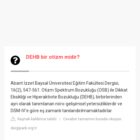
DEHB bir otizm midir?
Abant İzzet Baysal Üniversitesi Eğitim Fakültesi Dergisi,
16(2), 547-561. Otizm Spektrum Bozukluğu (OSB) ile Dikkat
Eksikliği ve Hiperaktivite Bozukluğu (DEHB), birbirlerinden
ayrı olarak tanımlanan nöro-gelişimsel yetersizliklerdir ve
DSM-IV'e göre eş zamanlı tanılandırılmamaktadırlar.
Kaynak kaldırma talebi
Cevabın tamamını burada okuyun:
|
dergipark.org.tr