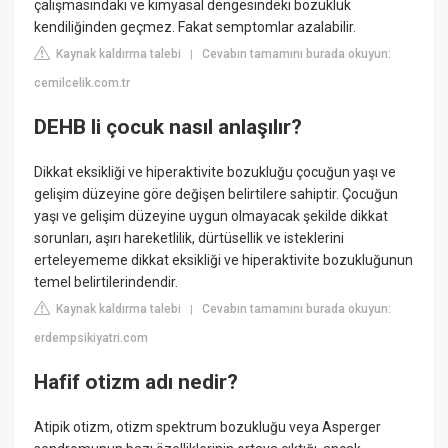
çalışmasındaki ve kimyasal dengesindeki bozukluk
kendiliğinden geçmez. Fakat semptomlar azalabilir.
Kaynak kaldırma talebi
Cevabın tamamını burada okuyun:
|
cemilcelik.com.tr
DEHB li çocuk nasıl anlaşılır?
Dikkat eksikliği ve hiperaktivite bozukluğu çocuğun yaşı ve
gelişim düzeyine göre değişen belirtilere sahiptir. Çocuğun
yaşı ve gelişim düzeyine uygun olmayacak şekilde dikkat
sorunları, aşırı hareketlilik, dürtüsellik ve isteklerini
erteleyememe dikkat eksikliği ve hiperaktivite bozukluğunun
temel belirtilerindendir.
Kaynak kaldırma talebi
Cevabın tamamını burada okuyun:
|
erdempsikiyatri.com
Hafif otizm adı nedir?
Atipik otizm, otizm spektrum bozukluğu veya Asperger