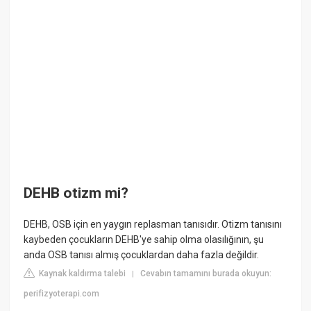
DEHB otizm mi?
DEHB, OSB için en yaygın replasman tanısıdır. Otizm tanısını
kaybeden çocukların DEHB'ye sahip olma olasılığının, şu
anda OSB tanısı almış çocuklardan daha fazla değildir.
Kaynak kaldırma talebi
Cevabın tamamını burada okuyun:
|
perifizyoterapi.com