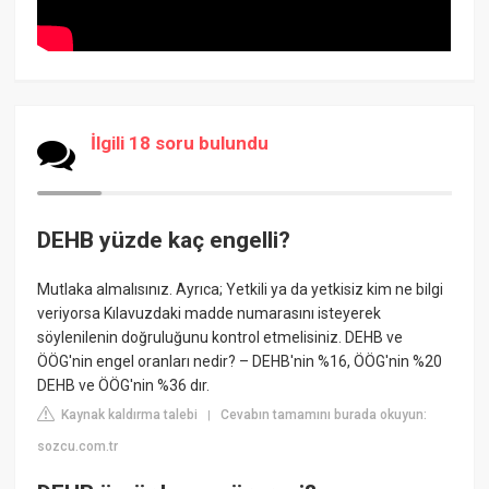
İlgili 18 soru bulundu
DEHB yüzde kaç engelli?
Mutlaka almalısınız. Ayrıca; Yetkili ya da yetkisiz kim ne bilgi
veriyorsa Kılavuzdaki madde numarasını isteyerek
söylenilenin doğruluğunu kontrol etmelisiniz. DEHB ve
ÖÖG'nin engel oranları nedir? – DEHB'nin %16, ÖÖG'nin %20
DEHB ve ÖÖG'nin %36 dır.
Kaynak kaldırma talebi
Cevabın tamamını burada okuyun:
|
sozcu.com.tr