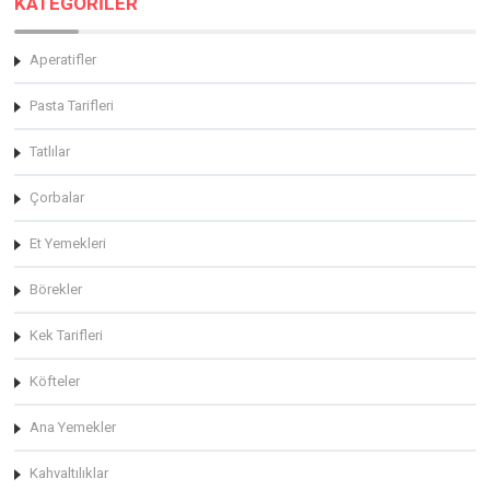
KATEGORİLER
Aperatifler
Pasta Tarifleri
Tatlılar
Çorbalar
Et Yemekleri
Börekler
Kek Tarifleri
Köfteler
Ana Yemekler
Kahvaltılıklar