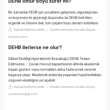
DEHB ömür boyu sürer mi?
Bir zamanlar DEHB için çocukların gelişmesi, olgunlaşması
ve büyümesi ile geçeceği düşünülse de DEHB belirtileri,
ergenlik ve ötesine dek, tüm yaşam boyu devam edebiliyor.
Kaynak kaldırma talebi
Cevabın tamamını burada okuyun:
|
hurriyet.com.tr
DEHB ilerlerse ne olur?
Dikkat Eksikliği Hiperaktivite Bozukluğu | DEHB Tedavi
Edilmezse; – Çocuk mevcut kapasitesinin altında akademik
başarı gösterir veya normalden daha fazla emek vererek
başarıya ulaşır. Akademik anlamda yaşanılan hayal kırıklıkları
özgüven eksikliğine yol açabilir.
Kaynak kaldırma talebi
Cevabın tamamını burada okuyun:
|
cocukruhsagligi.com