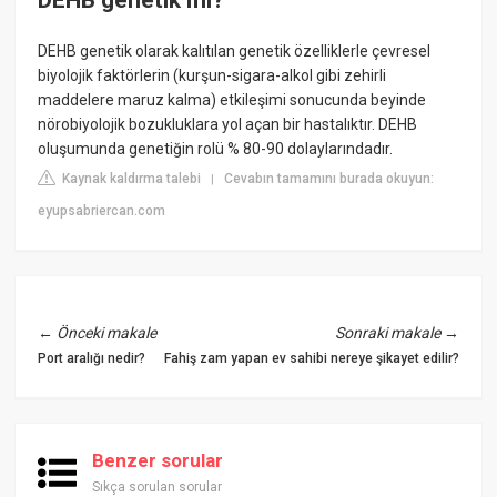
DEHB genetik mi?
DEHB genetik olarak kalıtılan genetik özelliklerle çevresel
biyolojik faktörlerin (kurşun-sigara-alkol gibi zehirli
maddelere maruz kalma) etkileşimi sonucunda beyinde
nörobiyolojik bozukluklara yol açan bir hastalıktır. DEHB
oluşumunda genetiğin rolü % 80-90 dolaylarındadır.
Kaynak kaldırma talebi
Cevabın tamamını burada okuyun:
|
eyupsabriercan.com
←
Önceki makale
Sonraki makale
→
Port aralığı nedir?
Fahiş zam yapan ev sahibi nereye şikayet edilir?
Benzer sorular
Sıkça sorulan sorular