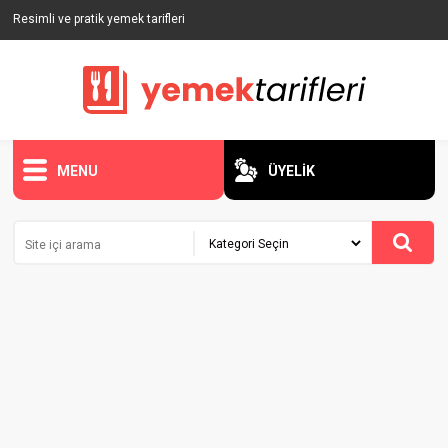
Resimli ve pratik yemek tarifleri
MENU
ÜYELİK