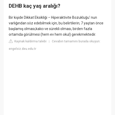
DEHB kaç yaş aralığı?
Bir kişide Dikkat Eksikliği – Hiperaktivite Bozukluğu' nun
varlığından söz edebilmek için, bu belirtilerin; 7 yaştan önce
başlamış olması,kalıcı ve sürekli olması, birden fazla
ortamda görülmesi (hem ev hem okul) gerekmektedir.
Kaynak kaldırma talebi
Cevabın tamamını burada okuyun:
|
engelsiz.deu.edu.tr