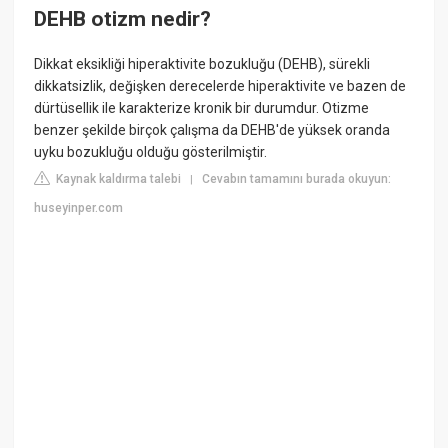
DEHB otizm nedir?
Dikkat eksikliği hiperaktivite bozukluğu (DEHB), sürekli
dikkatsizlik, değişken derecelerde hiperaktivite ve bazen de
dürtüsellik ile karakterize kronik bir durumdur. Otizme
benzer şekilde birçok çalışma da DEHB'de yüksek oranda
uyku bozukluğu olduğu gösterilmiştir.
Kaynak kaldırma talebi
Cevabın tamamını burada okuyun:
|
huseyinper.com