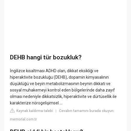
DEHB hangi tür bozukluk?
İngilizce kısaltması ADHD olan, dikkat eksikliği ve
hiperaktivite bozukluğu (DEHB), dopamin kimyasalının
düşüklüğü ve beyin metabolizmasının beynin dikkati ve
sosyal muhakemeyi kontrol eden bölgelerinde daha zayıf
olması nedeniyle dikkatsizlik, hiperaktivite ve dürtüsellik ile
karakterize nörogelişimsel ...
Kaynak kaldırma talebi
Cevabın tamamını burada okuyun:
|
memorial.com.tr