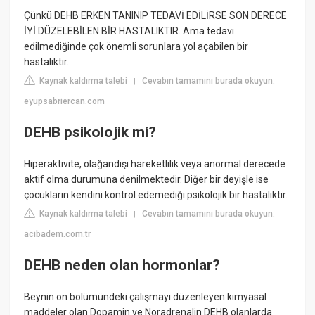
Çünkü DEHB ERKEN TANINIP TEDAVİ EDİLİRSE SON DERECE
İYİ DÜZELEBİLEN BİR HASTALIKTIR. Ama tedavi
edilmediğinde çok önemli sorunlara yol açabilen bir
hastalıktır.
Kaynak kaldırma talebi
Cevabın tamamını burada okuyun:
|
eyupsabriercan.com
DEHB psikolojik mi?
Hiperaktivite, olağandışı hareketlilik veya anormal derecede
aktif olma durumuna denilmektedir. Diğer bir deyişle ise
çocukların kendini kontrol edemediği psikolojik bir hastalıktır.
Kaynak kaldırma talebi
Cevabın tamamını burada okuyun:
|
acibadem.com.tr
DEHB neden olan hormonlar?
Beynin ön bölümündeki çalışmayı düzenleyen kimyasal
maddeler olan Dopamin ve Noradrenalin DEHB olanlarda