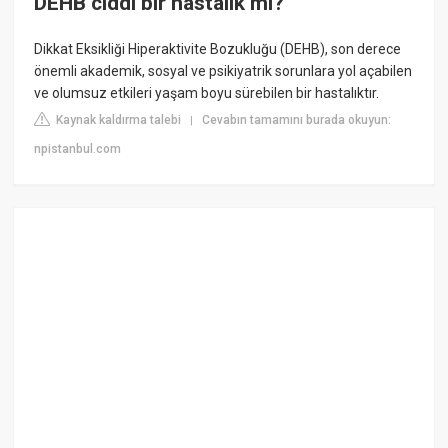
DEHB ciddi bir hastalık mı?
Dikkat Eksikliği Hiperaktivite Bozukluğu (DEHB), son derece
önemli akademik, sosyal ve psikiyatrik sorunlara yol açabilen
ve olumsuz etkileri yaşam boyu sürebilen bir hastalıktır.
Kaynak kaldırma talebi
Cevabın tamamını burada okuyun:
|
npistanbul.com