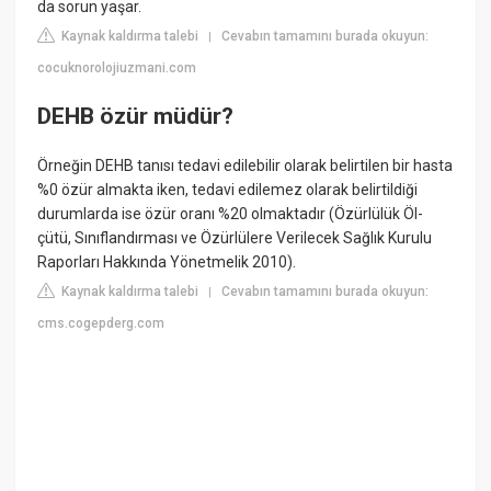
da sorun yaşar.
Kaynak kaldırma talebi
Cevabın tamamını burada okuyun:
|
cocuknorolojiuzmani.com
DEHB özür müdür?
Örneğin DEHB tanısı tedavi edilebilir olarak belirtilen bir hasta
%0 özür almakta iken, tedavi edilemez olarak belirtildiği
durumlarda ise özür oranı %20 olmaktadır (Özürlülük Öl-
çütü, Sınıflandırması ve Özürlülere Verilecek Sağlık Kurulu
Raporları Hakkında Yönetmelik 2010).
Kaynak kaldırma talebi
Cevabın tamamını burada okuyun:
|
cms.cogepderg.com