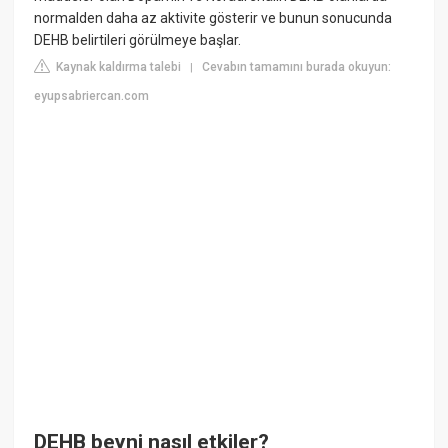
normalden daha az aktivite gösterir ve bunun sonucunda
DEHB belirtileri görülmeye başlar.
Kaynak kaldırma talebi
Cevabın tamamını burada okuyun:
|
eyupsabriercan.com
DEHB beyni nasıl etkiler?