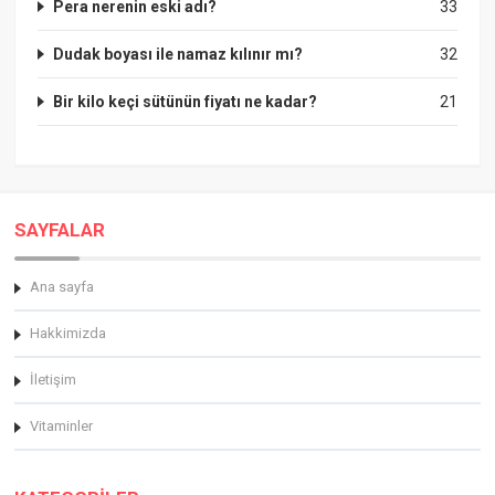
Pera nerenin eski adı?
33
Dudak boyası ile namaz kılınır mı?
32
Bir kilo keçi sütünün fiyatı ne kadar?
21
SAYFALAR
Ana sayfa
Hakkimizda
İletişim
Vitaminler