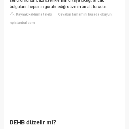
sendromunun bazı özelliklerinin ortaya çıktığı, ancak
bulguların hepsinin görülmediği otizmin bir alt türüdür.
Kaynak kaldırma talebi
Cevabın tamamını burada okuyun:
|
npistanbul.com
DEHB düzelir mi?