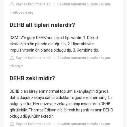
Kaynak kaldırma talebi
Cevabın tamamını burada okuyun:
|
tr.wikipedia.org
DEHB alt tipleri nelerdir?
DSM-IV'e göre DEHB'nun üç alt tipi vardır: 1. Dikkat
eksikliğinin ön planda olduğu tip, 2. Hiperaktivite-
impulsivitenin ön planda olduğu tip, 3. Kombine tip.
Kaynak kaldırma talebi
Cevabın tamamını burada okuyun:
|
ttb.org.tr
DEHB zeki midir?
DEHB olan bireylerin normal toplumla karşılaştırıldığında
daha düşük zekaya sahip olduklarını gösteren herhangi bir
bulgu yoktur. Her düzeyde zekaya sahip insanlarda DEHB
görülebilir. Thomas Edison gibi birçok başarılı insanın DEHB
olduğu düşünülmektedir.
Kaynak kaldırma talebi
Cevabın tamamını burada okuyun:
|