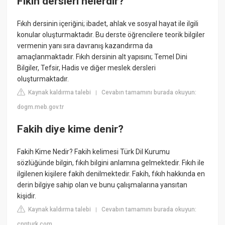
Fıkıh dersleri nelerdir?
Fıkıh dersinin içeriğini; ibadet, ahlak ve sosyal hayat ile ilgili
konular oluşturmaktadır. Bu derste öğrencilere teorik bilgiler
vermenin yanı sıra davranış kazandırma da
amaçlanmaktadır. Fıkıh dersinin alt yapısını; Temel Dini
Bilgiler, Tefsir, Hadis ve diğer meslek dersleri
oluşturmaktadır.
Kaynak kaldırma talebi
Cevabın tamamını burada okuyun:
|
dogm.meb.gov.tr
Fakih diye kime denir?
Fakih Kime Nedir? Fakih kelimesi Türk Dil Kurumu
sözlüğünde bilgin, fıkıh bilgini anlamına gelmektedir. Fıkıh ile
ilgilenen kişilere fakih denilmektedir. Fakih, fıkıh hakkında en
derin bilgiye sahip olan ve bunu çalışmalarına yansıtan
kişidir.
Kaynak kaldırma talebi
Cevabın tamamını burada okuyun:
|
cnnturk.com