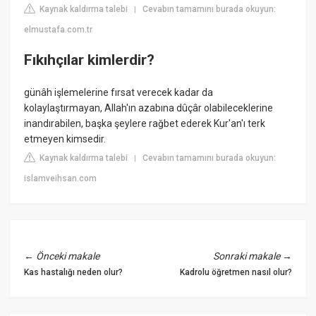
Kaynak kaldırma talebi
Cevabın tamamını burada okuyun:
|
elmustafa.com.tr
Fıkıhçılar kimlerdir?
günâh işlemelerine fırsat verecek kadar da
kolaylaştırmayan, Allah'ın azabına dûçâr olabileceklerine
inandırabilen, başka şeylere rağbet ederek Kur'an'ı terk
etmeyen kimsedir.
Kaynak kaldırma talebi
Cevabın tamamını burada okuyun:
|
islamveihsan.com
←
Önceki makale
Sonraki makale
→
Kas hastalığı neden olur?
Kadrolu öğretmen nasıl olur?