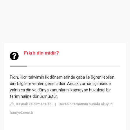
Fıkıh din midir?
Fıkıh, Hicri takvimin ilk dönemlerinde çaba ile öğrenilebilen
dini bilgilere verilen genel addır. Ancak zaman içerisinde
yalnızca din ve dünya kanunlarını kapsayan hukuksal bir
terim haline dönüşmüştür.
Kaynak kaldırma talebi
Cevabın tamamını burada okuyun:
|
hurriyet.com.tr