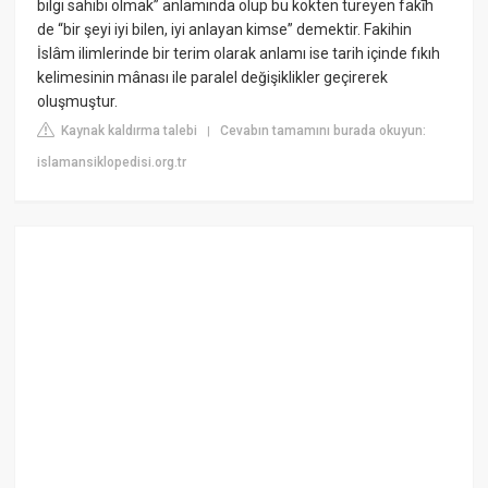
bilgi sahibi olmak” anlamında olup bu kökten türeyen fakīh
de “bir şeyi iyi bilen, iyi anlayan kimse” demektir. Fakihin
İslâm ilimlerinde bir terim olarak anlamı ise tarih içinde fıkıh
kelimesinin mânası ile paralel değişiklikler geçirerek
oluşmuştur.
Kaynak kaldırma talebi
Cevabın tamamını burada okuyun:
|
islamansiklopedisi.org.tr