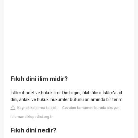
Fıkıh dini ilim midir?
İslâm ibadet ve hukuk ilmi. Din bilgini, fıkıh âlimi. İslâm'a ait
dinî, ahlâkî ve hukukî hükümler bütünü anlamında bir terim.
Kaynak kaldırma talebi
Cevabın tamamını burada okuyun:
|
islamansiklopedisi.org.tr
Fıkıh dini nedir?