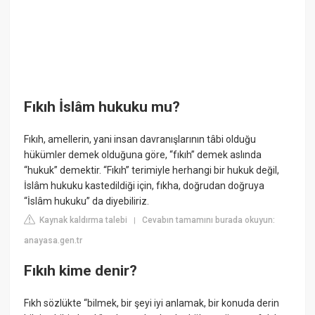
Fıkıh İslâm hukuku mu?
Fıkıh, amellerin, yani insan davranışlarının tâbi olduğu
hükümler demek olduğuna göre, “fıkıh” demek aslında
“hukuk” demektir. “Fıkıh” terimiyle herhangi bir hukuk değil,
İslâm hukuku kastedildiği için, fıkha, doğrudan doğruya
“İslâm hukuku” da diyebiliriz.
Kaynak kaldırma talebi
Cevabın tamamını burada okuyun:
|
anayasa.gen.tr
Fıkıh kime denir?
Fıkh sözlükte “bilmek, bir şeyi iyi anlamak, bir konuda derin