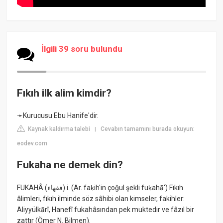
İlgili 39 soru bulundu
Fıkıh ilk alim kimdir?
➛Kurucusu Ebu Hanife'dir.
Kaynak kaldırma talebi
Cevabın tamamını burada okuyun:
|
eodev.com
Fukaha ne demek din?
FUKAHÂ (ﻓﻘﻬﺎﺀ) i. (Ar. faḳіh'in çoğul şekli fuḳahā') Fıkıh
âlimleri, fıkıh ilminde söz sâhibi olan kimseler, fakihler:
Aliyyülkārî, Hanefî fukahâsından pek muktedir ve fâzıl bir
zattır (Ömer N. Bilmen).