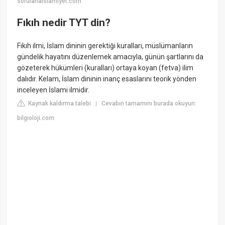
sorularlaislamiyet.com
Fıkıh nedir TYT din?
Fıkıh ilmi, İslam dininin gerektiği kuralları, müslümanların
gündelik hayatını düzenlemek amacıyla, günün şartlarını da
gözeterek hükümleri (kuralları) ortaya koyan (fetva) ilim
dalıdır. Kelam, İslam dininin inanç esaslarını teorik yönden
inceleyen İslami ilmidir.
Kaynak kaldırma talebi
Cevabın tamamını burada okuyun:
|
bilgioloji.com