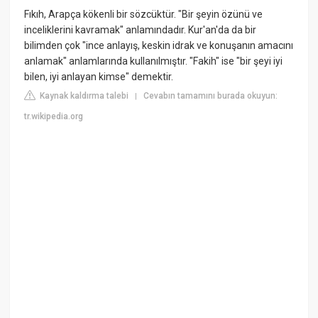
Fıkıh, Arapça kökenli bir sözcüktür. "Bir şeyin özünü ve
inceliklerini kavramak" anlamındadır. Kur'an'da da bir
bilimden çok "ince anlayış, keskin idrak ve konuşanın amacını
anlamak" anlamlarında kullanılmıştır. "Fakih" ise "bir şeyi iyi
bilen, iyi anlayan kimse" demektir.
Kaynak kaldırma talebi
Cevabın tamamını burada okuyun:
|
tr.wikipedia.org