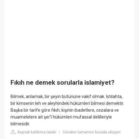
Fıkıh ne demek sorularla islamiyet?
Bilmek, anlamak, bir şeyin bütününe vakıf olmak. Istılahta,
bir kimsenin leh ve aleyhindeki hükümleri bilmesi demektir.
Başka bir tarife göre fıkıh; kişinin ibadetlere, cezalara ve
muamelelere ait şer'î hükümleri mufassal delilleriyle
bilmesidir.
Kaynak kaldırma talebi
Cevabın tamamını burada okuyun:
|