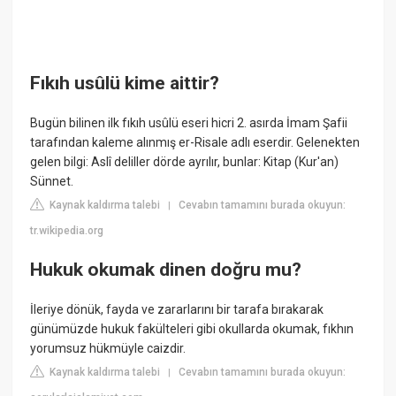
Fıkıh usûlü kime aittir?
Bugün bilinen ilk fıkıh usûlü eseri hicri 2. asırda İmam Şafii
tarafından kaleme alınmış er-Risale adlı eserdir. Gelenekten
gelen bilgi: Aslî deliller dörde ayrılır, bunlar: Kitap (Kur'an)
Sünnet.
Kaynak kaldırma talebi
Cevabın tamamını burada okuyun:
|
tr.wikipedia.org
Hukuk okumak dinen doğru mu?
İleriye dönük, fayda ve zararlarını bir tarafa bırakarak
günümüzde hukuk fakülteleri gibi okullarda okumak, fıkhın
yorumsuz hükmüyle caizdir.
Kaynak kaldırma talebi
Cevabın tamamını burada okuyun:
|