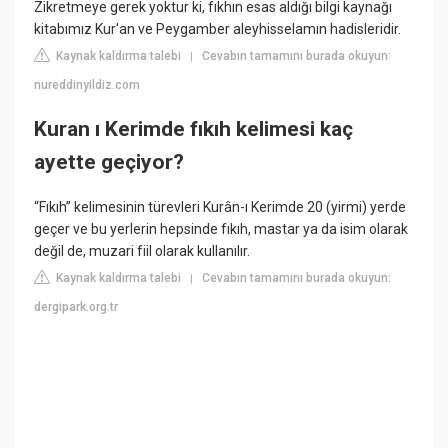
Zikretmeye gerek yoktur ki, fıkhın esas aldığı bilgi kaynağı
kitabımız Kur'an ve Peygamber aleyhisselamın hadisleridir.
Kaynak kaldırma talebi
Cevabın tamamını burada okuyun:
|
nureddinyildiz.com
Kuran ı Kerimde fıkıh kelimesi kaç
ayette geçiyor?
“Fıkıh” kelimesinin türevleri Kurân-ı Kerimde 20 (yirmi) yerde
geçer ve bu yerlerin hepsinde fıkıh, mastar ya da isim olarak
değil de, muzari fiil olarak kullanılır.
Kaynak kaldırma talebi
Cevabın tamamını burada okuyun:
|
dergipark.org.tr