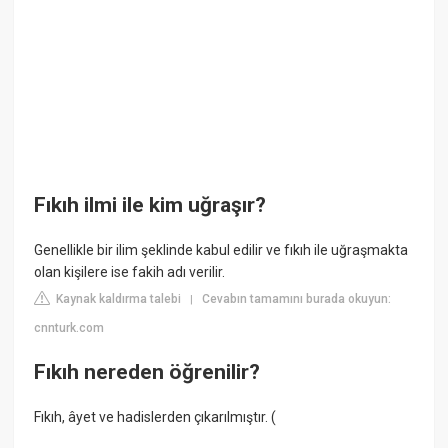
Fıkıh ilmi ile kim uğraşır?
Genellikle bir ilim şeklinde kabul edilir ve fıkıh ile uğraşmakta
olan kişilere ise fakih adı verilir.
Kaynak kaldırma talebi
Cevabın tamamını burada okuyun:
|
cnnturk.com
Fıkıh nereden öğrenilir?
Fıkıh, âyet ve hadislerden çıkarılmıştır. (