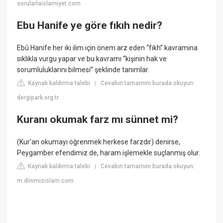
sorularlaislamiyet.com
Ebu Hanife ye göre fıkıh nedir?
Ebû Hanife her iki ilim için önem arz eden “fıkh” kavramına
sıklıkla vurgu yapar ve bu kavramı “kişinin hak ve
sorumluluklarını bilmesi” şeklinde tanımlar.
Kaynak kaldırma talebi
Cevabın tamamını burada okuyun:
|
dergipark.org.tr
Kuranı okumak farz mı sünnet mi?
(Kur'an okumayı öğrenmek herkese farzdır) denirse,
Peygamber efendimiz de, haram işlemekle suçlanmış olur.
Kaynak kaldırma talebi
Cevabın tamamını burada okuyun:
|
m.dinimizislam.com