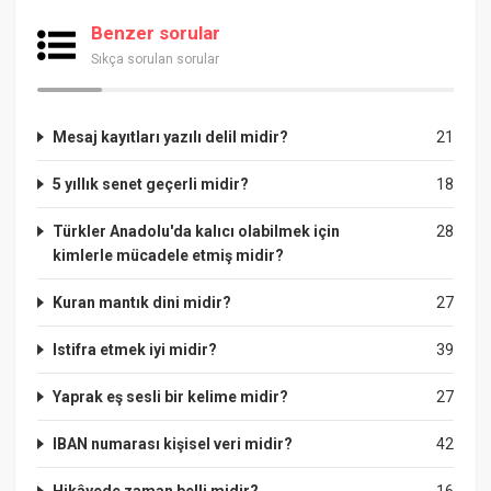
Benzer sorular
Sıkça sorulan sorular
Mesaj kayıtları yazılı delil midir?
21
5 yıllık senet geçerli midir?
18
Türkler Anadolu'da kalıcı olabilmek için
28
kimlerle mücadele etmiş midir?
Kuran mantık dini midir?
27
Istifra etmek iyi midir?
39
Yaprak eş sesli bir kelime midir?
27
IBAN numarası kişisel veri midir?
42
Hikâyede zaman belli midir?
16