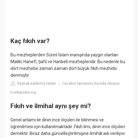
Kaç fıkıh var?
Bu mezheplerden Sünnî İslam inanışında yaygın olanları
Malikî, Hanefî, Şafiî ve Hanbelî mezhepleridir. Bu nedenle bu
dört mezhebe zaman zaman dört büyük fıkıh mezhebi
denmiştir.
Kaynak kaldırma talebi
Cevabın tamamını burada okuyun:
|
tr.wikipedia.org
Fıkıh ve ilmihal aynı şey mi?
Genel anlamı ile dinin ince ölçüleri ile bilinmesi ve
öğrenilmesi için kullanılmaktadır. Fıkıh ilmi, dinin ince ölçüleri
demektir. Biraz daha güncelleştirilmişine ilmihâl adı veriliyor.