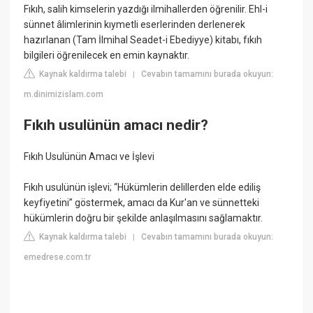
Fıkıh, salih kimselerin yazdığı ilmihallerden öğrenilir. Ehl-i
sünnet âlimlerinin kıymetli eserlerinden derlenerek
hazırlanan (Tam İlmihal Seadet-i Ebediyye) kitabı, fıkıh
bilgileri öğrenilecek en emin kaynaktır.
Kaynak kaldırma talebi
Cevabın tamamını burada okuyun:
|
m.dinimizislam.com
Fıkıh usulünün amacı nedir?
Fıkıh Usulünün Amacı ve İşlevi
Fıkıh usulünün işlevi; “Hükümlerin delillerden elde ediliş
keyfiyetini” göstermek, amacı da Kur'an ve sünnetteki
hükümlerin doğru bir şekilde anlaşılmasını sağlamaktır.
Kaynak kaldırma talebi
Cevabın tamamını burada okuyun:
|
emedrese.com.tr