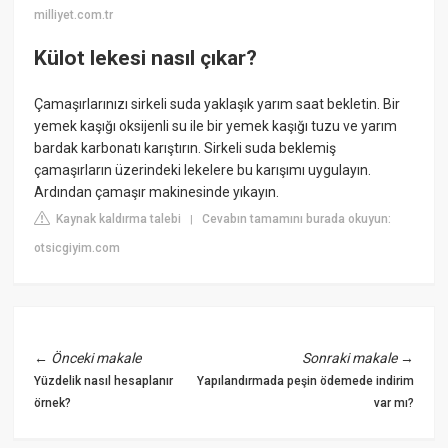
milliyet.com.tr
Külot lekesi nasıl çıkar?
Çamaşırlarınızı sirkeli suda yaklaşık yarım saat bekletin. Bir
yemek kaşığı oksijenli su ile bir yemek kaşığı tuzu ve yarım
bardak karbonatı karıştırın. Sirkeli suda beklemiş
çamaşırların üzerindeki lekelere bu karışımı uygulayın.
Ardından çamaşır makinesinde yıkayın.
Kaynak kaldırma talebi
Cevabın tamamını burada okuyun:
|
otsicgiyim.com
←
Önceki makale
Sonraki makale
→
Yüzdelik nasıl hesaplanır
Yapılandırmada peşin ödemede indirim
örnek?
var mı?