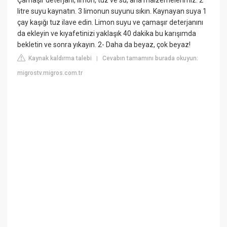
litre suyu kaynatın. 3 limonun suyunu sıkın. Kaynayan suya 1
çay kaşığı tuz ilave edin. Limon suyu ve çamaşır deterjanını
da ekleyin ve kıyafetinizi yaklaşık 40 dakika bu karışımda
bekletin ve sonra yıkayın. 2- Daha da beyaz, çok beyaz!
Kaynak kaldırma talebi
Cevabın tamamını burada okuyun:
|
migrostv.migros.com.tr