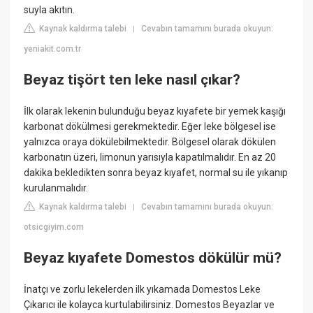
suyla akıtın.
Kaynak kaldırma talebi
Cevabın tamamını burada okuyun:
|
yeniakit.com.tr
Beyaz tişört ten leke nasıl çıkar?
İlk olarak lekenin bulunduğu beyaz kıyafete bir yemek kaşığı
karbonat dökülmesi gerekmektedir. Eğer leke bölgesel ise
yalnızca oraya dökülebilmektedir. Bölgesel olarak dökülen
karbonatın üzeri, limonun yarısıyla kapatılmalıdır. En az 20
dakika bekledikten sonra beyaz kıyafet, normal su ile yıkanıp
kurulanmalıdır.
Kaynak kaldırma talebi
Cevabın tamamını burada okuyun:
|
otsicgiyim.com
Beyaz kıyafete Domestos dökülür mü?
İnatçı ve zorlu lekelerden ilk yıkamada Domestos Leke
Çıkarıcı ile kolayca kurtulabilirsiniz. Domestos Beyazlar ve