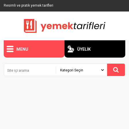
Resimli ve pratik yemek tarifleri
MENU
ÜYELİK