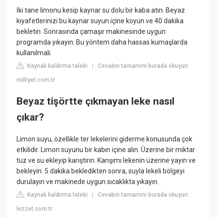
İki tane limonu kesip kaynar su dolu bir kaba atın. Beyaz
kıyafetlerinizi bu kaynar suyun içine koyun ve 40 dakika
bekletin. Sonrasında çamaşır makinesinde uygun
programda yıkayın. Bu yöntem daha hassas kumaşlarda
kullanılmalı.
Kaynak kaldırma talebi
Cevabın tamamını burada okuyun:
|
milliyet.com.tr
Beyaz tişörtte çıkmayan leke nasıl
çıkar?
Limon suyu, özellikle ter lekelerini giderme konusunda çok
etkilidir. Limon suyunu bir kabın içine alın. Üzerine bir miktar
tuz ve su ekleyip karıştırın. Karışımı lekenin üzerine yayın ve
bekleyin. 5 dakika bekledikten sonra, suyla lekeli bölgeyi
durulayın ve makinede uygun sıcaklıkta yıkayın.
Kaynak kaldırma talebi
Cevabın tamamını burada okuyun:
|
lezzet.com.tr