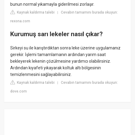
bunun normal yıkamayla giderilmesi zorlaşır.
Kaynak kaldırma talebi
Cevabın tamamını burada okuyun:
|
rexona.com
Kurumuş sarı lekeler nasıl çıkar?
Sirkeyi su ile karıştırdıktan sonra leke üzerine uygulamanız
gerekir. İşlemi tamamlamanın ardından yarım saat
bekleyerek lekenin çözülmesine yardımcı olabilirsiniz.
Ardından kıyafeti yıkayarak koltuk altı bölgesinin
temizlenmesini sağlayabilirsiniz.
Kaynak kaldırma talebi
Cevabın tamamını burada okuyun:
|
dove.com