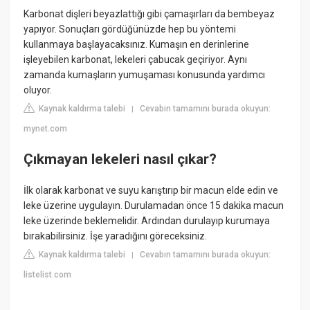
Karbonat dişleri beyazlattığı gibi çamaşırları da bembeyaz
yapıyor. Sonuçları gördüğünüzde hep bu yöntemi
kullanmaya başlayacaksınız. Kumaşın en derinlerine
işleyebilen karbonat, lekeleri çabucak geçiriyor. Aynı
zamanda kumaşların yumuşaması konusunda yardımcı
oluyor.
Kaynak kaldırma talebi
Cevabın tamamını burada okuyun:
|
mynet.com
Çıkmayan lekeleri nasıl çıkar?
İlk olarak karbonat ve suyu karıştırıp bir macun elde edin ve
leke üzerine uygulayın. Durulamadan önce 15 dakika macun
leke üzerinde beklemelidir. Ardından durulayıp kurumaya
bırakabilirsiniz. İşe yaradığını göreceksiniz.
Kaynak kaldırma talebi
Cevabın tamamını burada okuyun:
|
listelist.com