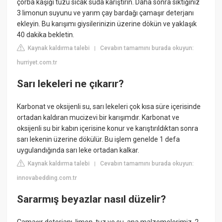
çorba kaşığı tuzu sıcak suda karıştırın. Daha sonra sıktığınız
3 limonun suyunu ve yarım çay bardağı çamaşır deterjanı
ekleyin. Bu karışımı giysilerinizin üzerine dökün ve yaklaşık
40 dakika bekletin.
Kaynak kaldırma talebi
Cevabın tamamını burada okuyun:
|
hurriyet.com.tr
Sarı lekeleri ne çıkarır?
Karbonat ve oksijenli su, sarı lekeleri çok kısa süre içerisinde
ortadan kaldıran mucizevi bir karışımdır. Karbonat ve
oksijenli su bir kabın içerisine konur ve karıştırıldıktan sonra
sarı lekenin üzerine dökülür. Bu işlem genelde 1 defa
uygulandığında sarı leke ortadan kalkar.
Kaynak kaldırma talebi
Cevabın tamamını burada okuyun:
|
innovabedding.com.tr
Sararmış beyazlar nasıl düzelir?
Çamaşır deterjanı, limon, tuz ve su, ana malzemelerimiz. 2