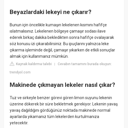
Beyazlardaki lekeyi ne çıkarır?
Bunun için öncelikle kumaşın lekelenen kısmını hafifçe
ıslatmalısınız. Lekelenen bölgeye çamaşır sodası ilave
ederek birkaç dakika bekledikten sonra hafifçe ovalayarak
söz konusu izi çıkarabilirsiniz. Bu ipuçlarını yalnızca leke
çıkarma işleminde değil, çamaşır yıkarken de etkili sonuçlar
almak için kullanmanız mümkün.
Kaynak kaldırma talebi
Cevabın tamamını burada okuyun:
|
trendyol.com
Makinede çıkmayan lekeler nasıl çıkar?
Tuz ve sirkeyle benzer görevi gören limon suyunu lekenin
üzerine dökerek bir süre bekletmek gerekiyor. Lekenin yavaş
yavaş dağıldığını gördüğünüz noktada makinede normal
ayarlarda yıkamanız tüm lekelerden kurtulmanıza
yetecektir.