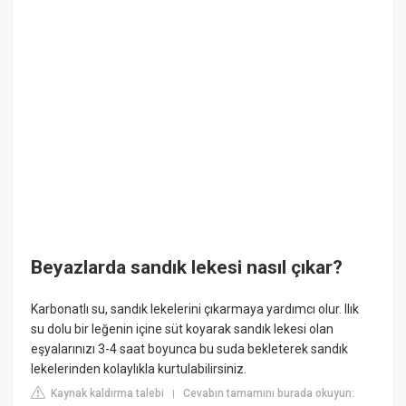
Beyazlarda sandık lekesi nasıl çıkar?
Karbonatlı su, sandık lekelerini çıkarmaya yardımcı olur. Ilık
su dolu bir leğenin içine süt koyarak sandık lekesi olan
eşyalarınızı 3-4 saat boyunca bu suda bekleterek sandık
lekelerinden kolaylıkla kurtulabilirsiniz.
Kaynak kaldırma talebi
Cevabın tamamını burada okuyun:
|