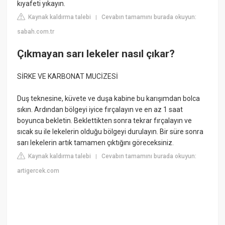
kıyafeti yıkayın.
Kaynak kaldırma talebi
Cevabın tamamını burada okuyun:
|
sabah.com.tr
Çıkmayan sarı lekeler nasıl çıkar?
SİRKE VE KARBONAT MUCİZESİ
Duş teknesine, küvete ve duşa kabine bu karışımdan bolca
sıkın. Ardından bölgeyi iyice fırçalayın ve en az 1 saat
boyunca bekletin. Beklettikten sonra tekrar fırçalayın ve
sıcak su ile lekelerin olduğu bölgeyi durulayın. Bir süre sonra
sarı lekelerin artık tamamen çıktığını göreceksiniz.
Kaynak kaldırma talebi
Cevabın tamamını burada okuyun:
|
artigercek.com