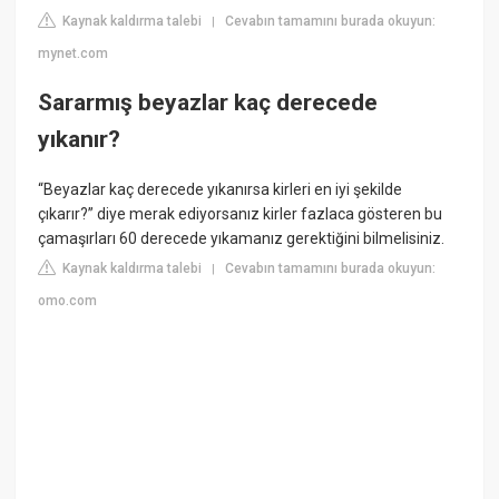
Kaynak kaldırma talebi
Cevabın tamamını burada okuyun:
|
mynet.com
Sararmış beyazlar kaç derecede
yıkanır?
“Beyazlar kaç derecede yıkanırsa kirleri en iyi şekilde
çıkarır?” diye merak ediyorsanız kirler fazlaca gösteren bu
çamaşırları 60 derecede yıkamanız gerektiğini bilmelisiniz.
Kaynak kaldırma talebi
Cevabın tamamını burada okuyun:
|
omo.com