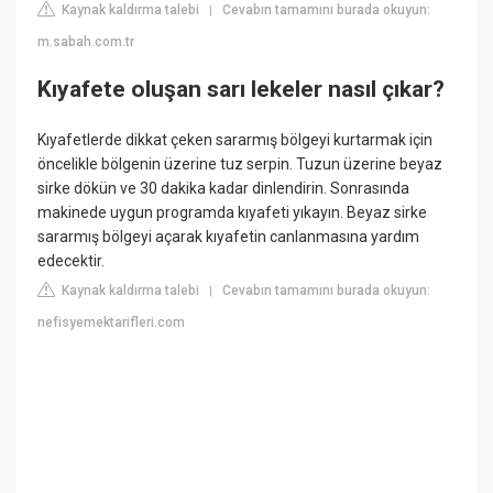
Kaynak kaldırma talebi
Cevabın tamamını burada okuyun:
|
m.sabah.com.tr
Kıyafete oluşan sarı lekeler nasıl çıkar?
Kıyafetlerde dikkat çeken sararmış bölgeyi kurtarmak için
öncelikle bölgenin üzerine tuz serpin. Tuzun üzerine beyaz
sirke dökün ve 30 dakika kadar dinlendirin. Sonrasında
makinede uygun programda kıyafeti yıkayın. Beyaz sirke
sararmış bölgeyi açarak kıyafetin canlanmasına yardım
edecektir.
Kaynak kaldırma talebi
Cevabın tamamını burada okuyun:
|
nefisyemektarifleri.com