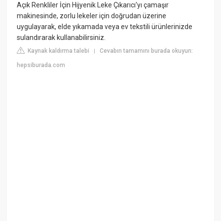
Açık Renkliler İçin Hijyenik Leke Çıkarıcı'yı çamaşır
makinesinde, zorlu lekeler için doğrudan üzerine
uygulayarak, elde yıkamada veya ev tekstili ürünlerinizde
sulandırarak kullanabilirsiniz.
Kaynak kaldırma talebi
Cevabın tamamını burada okuyun:
|
hepsiburada.com