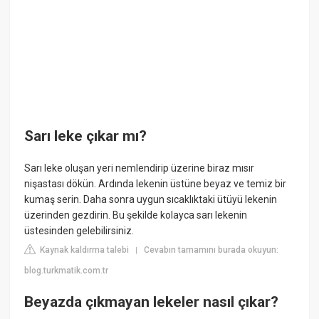
Sarı leke çıkar mı?
Sarı leke oluşan yeri nemlendirip üzerine biraz mısır
nişastası dökün. Ardında lekenin üstüne beyaz ve temiz bir
kumaş serin. Daha sonra uygun sıcaklıktaki ütüyü lekenin
üzerinden gezdirin. Bu şekilde kolayca sarı lekenin
üstesinden gelebilirsiniz.
Kaynak kaldırma talebi
Cevabın tamamını burada okuyun:
|
blog.turkmatik.com.tr
Beyazda çıkmayan lekeler nasıl çıkar?