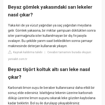
Beyaz gömlek yakasındaki sarı lekeler
nasıl çıkar?
Yaka kiri de ya vücut yağından ya saç yağından meydana
gelir. Gömlek yakasına, bir miktar şampuan döktükten sonra
ister parmağınızla ister kullanılmayan bir diş fırçasıyla
ovalayın. Bu şekilde yarım saat bekledikten sonra çamaşır
makinesinde deterjan kullanarak yıkayın.
Kaynak kaldırma talebi
Cevabın tamamını burada okuyun:
|
yeniakit.com.tr
Beyaz tişört koltuk altı sarı leke nasıl
çıkar?
Karbonatı limon suyu ile beraber kullanırsanız daha etkili bir
sonuç elde edersiniz. Islattığınız lekenin üzerine karbonatı
döküp üzerine limon suyunu sıkarak leke gözden kaybolana
kadar bekletin. Bol su ile durulayıp yıkayabilirsiniz.