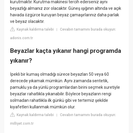
kurutmaktır. Kurutma makinesi tercih ederseniz aynı
beyazlığı almanız zor olacaktır. Güneş ışığının altında ve açık
havada özgürce kuruyan beyaz çamaşırlarınız daha parlak
ve beyaz olacaktır.
Kaynak kaldırma talebi
Cevabın tamamını burada okuyun:
|
adonis.com.tr
Beyazlar kaçta yıkanır hangi programda
yıkanır?
İpekli bir kumaş olmadığı sürece beyazları 50 veya 60
derecede yıkamak mümkün. Aynı zamanda sentetik,
pamuklu ya da yünlü programlardan birini seçmek suretiyle
beyazlar rahatlıkla yıkanabilir. Böylece beyazların rengi
solmadan rahatlıkla ilk günkü gibi ve tertemiz şekilde
kıyafetleri kullanmak mümkün olur.
Kaynak kaldırma talebi
Cevabın tamamını burada okuyun:
|
milliyet.com.tr