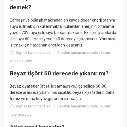
demek?
Çamaşır ve bulaşık makinaları en kayda değer enerji oranını
suyu ısıtmak için kullanmakta. Kullanılan enerjinin ortalama
yüzde 70'i suyu ısıtmaya harcanmaktadır. Eko programlarda
ise suyu 60 derece yerine 40 dereceye çıkarırsınız. Yani suyu
ısıtmak için harcanan enerjiden kısarsınız.
Kaynak kaldırma talebi
Cevabın tamamını burada okuyun:
|
gaiadergi.com
Beyaz tişört 60 derecede yıkanır mı?
Beyaz kıyafetler (atlet, iç çamaşırı vb.) genellikle 60-90
derece arasında yıkanır. Bu sıcaklık, beyaz kıyafetlerin daha
temiz ve daha beyaz görünmesini sağlar.
Kaynak kaldırma talebi
Cevabın tamamını burada okuyun:
|
hatemoglu.com
Atlet nasıl beyazlar?