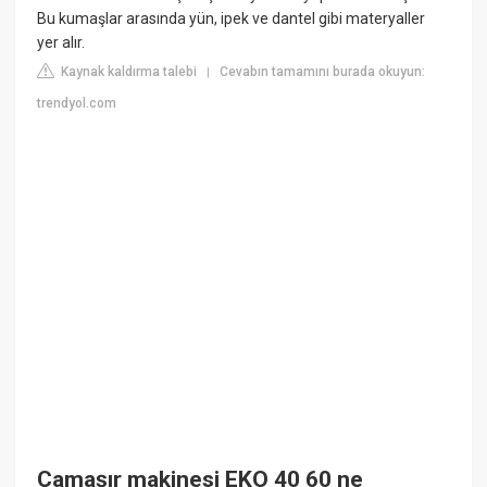
Bu kumaşlar arasında yün, ipek ve dantel gibi materyaller
yer alır.
Kaynak kaldırma talebi
Cevabın tamamını burada okuyun:
|
trendyol.com
Çamaşır makinesi EKO 40 60 ne