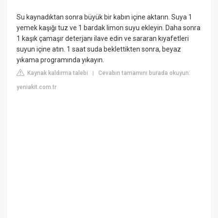
Su kaynadıktan sonra büyük bir kabın içine aktarın. Suya 1
yemek kaşığı tuz ve 1 bardak limon suyu ekleyin. Daha sonra
1 kaşık çamaşır deterjanı ilave edin ve sararan kıyafetleri
suyun içine atın. 1 saat suda beklettikten sonra, beyaz
yıkama programında yıkayın.
Kaynak kaldırma talebi
Cevabın tamamını burada okuyun:
|
yeniakit.com.tr