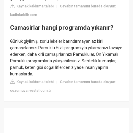
Kaynak kaldırma talebi
Cevabın tamamını burada okuyun:
|
kadinlarbilir.com
Camasirlar hangi programda yıkanır?
Günlük giyilmiş, zorlu lekeler barındırmayan az kirli
çamaşırlarınızı Pamuklu Hızlı programıyla yıkamanızı tavsiye
ederken, daha kirli çamaşırlarınızı Pamuklular, Ön Yıkamalı
Pamuklu programlarla yıkayabilirsiniz. Sentetik kumaşlar,
pamuk, keten gibi doğal liflerden ziyade insan yapımı
kumaşlardır.
Kaynak kaldırma talebi
Cevabın tamamını burada okuyun:
|
cozumuvar.vestel.com.tr