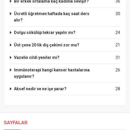
Bir erkek ortalama kaç kadınla sevişir?
36
Ücretli öğretmen haftada kaç saat ders
30
alır?
Dolgu sökülüp tekrar yapılır mı?
24
Üst çene 20 lik diş çekimi zor mu?
21
Vazelin cildi yeniler mi?
31
Immünoterapi hangi kanser hastalarına
26
uygulanır?
Aksef nedir ve ne işe yarar?
28
SAYFALAR