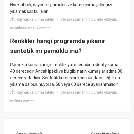
Normal kirli, dayanıklı pamuklu ve keten çamaşırlarınızı
yıkamak için kullanın.
Kaynak kaldırma talebi
Cevabın tamamını burada okuyun:
|
download.arcelik.com.tr
Renkliler hangi programda yıkanır
sentetik mı pamuklu mu?
Pamuklu kumaşlar için renkli kıyafetler adına ideal yıkama
40 derecedir. Ancak ipekli ve bu gibi narin kumaşlar adına 30
derece yeterlidir. Sentetik kumaşlar konusunda ise eğer ön
yıkama da bulunuyorsa, 50 veya 60 derece ayarlanmalıdır.
Kaynak kaldırma talebi
Cevabın tamamını burada okuyun:
|
milliyet.com.tr
←
Önceki makale
Sonraki makale
→