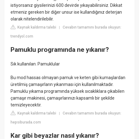
istiyorsanız giysilerinizi 600 devirde yıkayabilirsiniz. Dikkat
etmeniz gereken bir diğer unsur ise kullandığınız deterjan
olarak nitelendirilebilir.
Kaynak kaldırma talebi
Cevabın tamamını burada okuyun:
|
trendyol.com
Pamuklu programında ne yıkanır?
Sık kullanılan: Pamuklular
Bu mod hassas olmayan pamuk ve keten gibi kumaşlardan
üretilmiş çamaşırların yıkanması için kullanılmaktadır.
Pamuklu yıkama programında yüksek sıcaklıklara çıkabilen
çamaşır makinesi, çamaşırlarınızı kapsamlı bir şekilde
temizleyecektir.
Kaynak kaldırma talebi
Cevabın tamamını burada okuyun:
|
hepsiburada.com
Kar gibi beyazlar nasıl yıkanır?