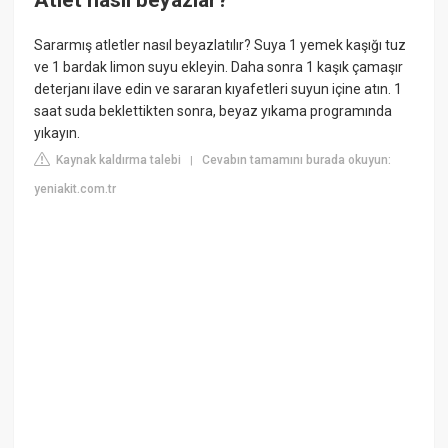
Sararmış atletler nasıl beyazlatılır? Suya 1 yemek kaşığı tuz
ve 1 bardak limon suyu ekleyin. Daha sonra 1 kaşık çamaşır
deterjanı ilave edin ve sararan kıyafetleri suyun içine atın. 1
saat suda beklettikten sonra, beyaz yıkama programında
yıkayın.
Kaynak kaldırma talebi
Cevabın tamamını burada okuyun:
|
yeniakit.com.tr