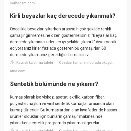
sorhocam.com
Kirli beyazlar kaç derecede yıkanmalı?
Öncelikle beyazları yıkarken arasına hiçbir şekilde renkli
çamaşır girmemesine özen göstermelisiniz. “Beyazlar kaç
derecede yıkanırsa kirleri en iyi şekilde çıkarır?” diye merak
ediyorsanız kirler fazlaca gösteren bu çamaşırları 60
derecede yıkamanız gerektiğini bilmelisiniz.
Kaynak kaldırma talebi
Cevabın tamamını burada okuyun:
|
omo.com
Sentetik bölümünde ne yıkanır?
Kumaş olarak ise viskoz, asetat, akrilik, karbon fiber,
polyester, naylon ve vinil sentetik kumaşlar arasında olan
kumaş türleridir. Bu kumaşlardan olan kıyafetler de hassas
ürünler oldukları için bunların çamaşır makinesinde
yıkanırken sentetik programda yıkanması gerekir.
Kaynak kaldırma talebi
Cevabın tamamını burada okuyun:
|