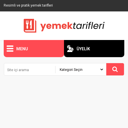
Resimli ve pratik yemek tarifleri
MENU
ÜYELİK