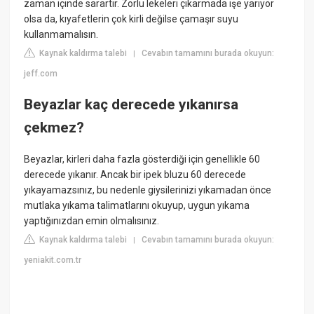
zaman içinde sarartır. Zorlu lekeleri çıkarmada işe yarıyor
olsa da, kıyafetlerin çok kirli değilse çamaşır suyu
kullanmamalısın.
Kaynak kaldırma talebi
Cevabın tamamını burada okuyun:
|
jeff.com
Beyazlar kaç derecede yıkanırsa
çekmez?
Beyazlar, kirleri daha fazla gösterdiği için genellikle 60
derecede yıkanır. Ancak bir ipek bluzu 60 derecede
yıkayamazsınız, bu nedenle giysilerinizi yıkamadan önce
mutlaka yıkama talimatlarını okuyup, uygun yıkama
yaptığınızdan emin olmalısınız.
Kaynak kaldırma talebi
Cevabın tamamını burada okuyun:
|
yeniakit.com.tr