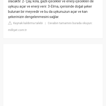
olacaktır. 2- Çay, kola, gazlı içecekler ve enerji içecekleri de
uykuyu açar ve enerji verir. 3-Elma, içerisinde doğal şeker
bulunan bir meyvedir ve bu da uykunuzun açar ve kan
şekerinizin dengelenmesini sağlar.
Kaynak kaldırma talebi
Cevabın tamamını burada okuyun:
|
milliyet.com.tr