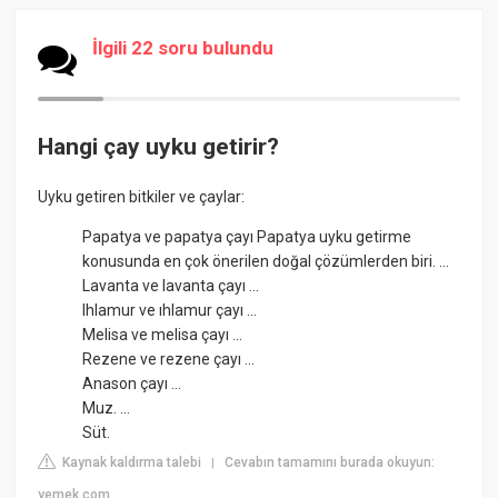
İlgili 22 soru bulundu
Hangi çay uyku getirir?
Uyku getiren bitkiler ve çaylar:
Papatya ve papatya çayı Papatya uyku getirme
konusunda en çok önerilen doğal çözümlerden biri. ...
Lavanta ve lavanta çayı ...
Ihlamur ve ıhlamur çayı ...
Melisa ve melisa çayı ...
Rezene ve rezene çayı ...
Anason çayı ...
Muz. ...
Süt.
Kaynak kaldırma talebi
Cevabın tamamını burada okuyun:
|
yemek.com