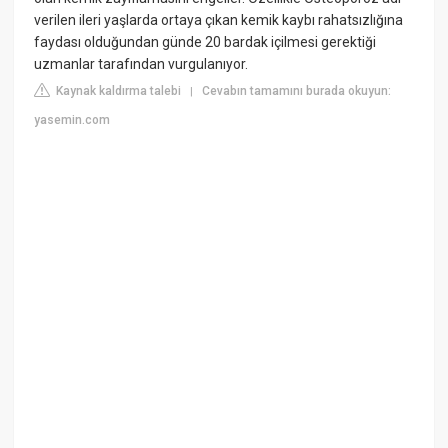
verilen ileri yaşlarda ortaya çıkan kemik kaybı rahatsızlığına
faydası olduğundan günde 20 bardak içilmesi gerektiği
uzmanlar tarafından vurgulanıyor.
Kaynak kaldırma talebi
Cevabın tamamını burada okuyun:
|
yasemin.com