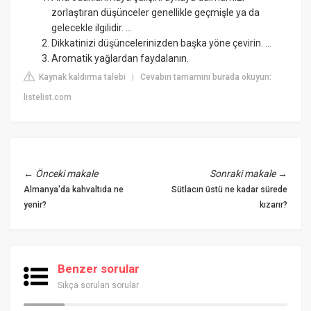
zorlaştıran düşünceler genellikle geçmişle ya da
gelecekle ilgilidir. ...
Dikkatinizi düşüncelerinizden başka yöne çevirin. ...
Aromatik yağlardan faydalanın.
Kaynak kaldırma talebi
Cevabın tamamını burada okuyun:
|
listelist.com
←
Önceki makale
Sonraki makale
→
Almanya'da kahvaltıda ne
Sütlacın üstü ne kadar sürede
yenir?
kızarır?
Benzer sorular
Sıkça sorulan sorular