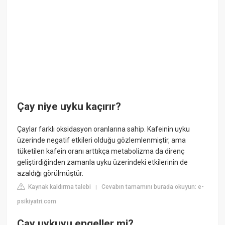
Çay niye uyku kaçırır?
Çaylar farklı oksidasyon oranlarına sahip. Kafeinin uyku
üzerinde negatif etkileri olduğu gözlemlenmiştir, ama
tüketilen kafein oranı arttıkça metabolizma da direnç
geliştirdiğinden zamanla uyku üzerindeki etkilerinin de
azaldığı görülmüştür.
Kaynak kaldırma talebi
Cevabın tamamını burada okuyun: e-
|
psikiyatri.com
Çay uykuyu engeller mi?