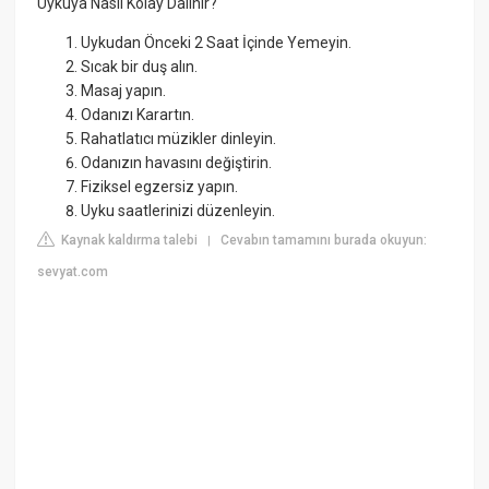
Uykuya Nasıl Kolay Dalınır?
Uykudan Önceki 2 Saat İçinde Yemeyin.
Sıcak bir duş alın.
Masaj yapın.
Odanızı Karartın.
Rahatlatıcı müzikler dinleyin.
Odanızın havasını değiştirin.
Fiziksel egzersiz yapın.
Uyku saatlerinizi düzenleyin.
Kaynak kaldırma talebi
Cevabın tamamını burada okuyun:
|
sevyat.com