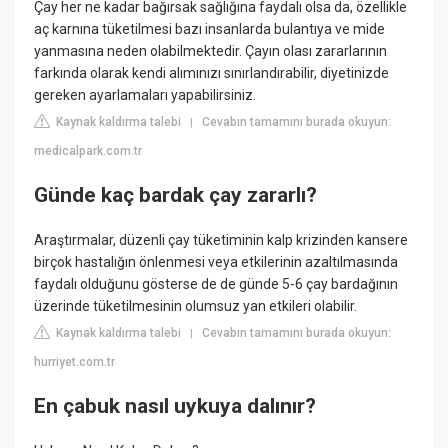
Çay her ne kadar bağırsak sağlığına faydalı olsa da, özellikle
aç karnına tüketilmesi bazı insanlarda bulantıya ve mide
yanmasına neden olabilmektedir. Çayın olası zararlarının
farkında olarak kendi alımınızı sınırlandırabilir, diyetinizde
gereken ayarlamaları yapabilirsiniz.
Kaynak kaldırma talebi
Cevabın tamamını burada okuyun:
|
medicalpark.com.tr
Günde kaç bardak çay zararlı?
Araştırmalar, düzenli çay tüketiminin kalp krizinden kansere
birçok hastalığın önlenmesi veya etkilerinin azaltılmasında
faydalı olduğunu gösterse de de günde 5-6 çay bardağının
üzerinde tüketilmesinin olumsuz yan etkileri olabilir.
Kaynak kaldırma talebi
Cevabın tamamını burada okuyun:
|
hurriyet.com.tr
En çabuk nasıl uykuya dalınır?