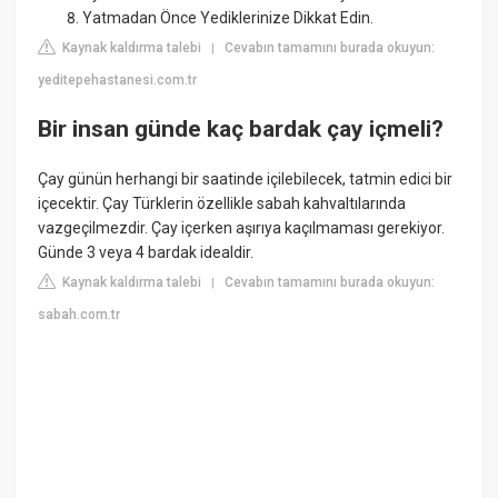
Yatmadan Önce Yediklerinize Dikkat Edin.
Kaynak kaldırma talebi
Cevabın tamamını burada okuyun:
|
yeditepehastanesi.com.tr
Bir insan günde kaç bardak çay içmeli?
Çay günün herhangi bir saatinde içilebilecek, tatmin edici bir
içecektir. Çay Türklerin özellikle sabah kahvaltılarında
vazgeçilmezdir. Çay içerken aşırıya kaçılmaması gerekiyor.
Günde 3 veya 4 bardak idealdir.
Kaynak kaldırma talebi
Cevabın tamamını burada okuyun:
|
sabah.com.tr