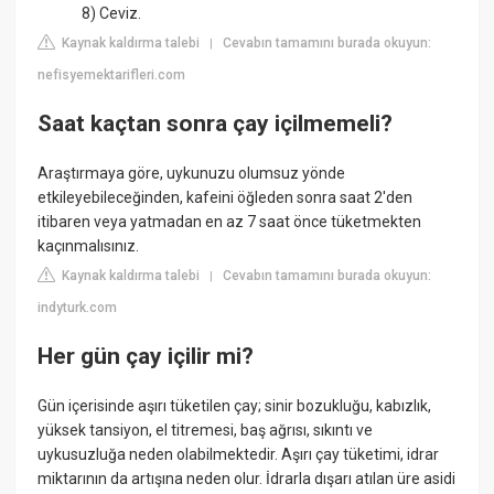
8) Ceviz.
Kaynak kaldırma talebi
Cevabın tamamını burada okuyun:
|
nefisyemektarifleri.com
Saat kaçtan sonra çay içilmemeli?
Araştırmaya göre, uykunuzu olumsuz yönde
etkileyebileceğinden, kafeini öğleden sonra saat 2'den
itibaren veya yatmadan en az 7 saat önce tüketmekten
kaçınmalısınız.
Kaynak kaldırma talebi
Cevabın tamamını burada okuyun:
|
indyturk.com
Her gün çay içilir mi?
Gün içerisinde aşırı tüketilen çay; sinir bozukluğu, kabızlık,
yüksek tansiyon, el titremesi, baş ağrısı, sıkıntı ve
uykusuzluğa neden olabilmektedir. Aşırı çay tüketimi, idrar
miktarının da artışına neden olur. İdrarla dışarı atılan üre asidi