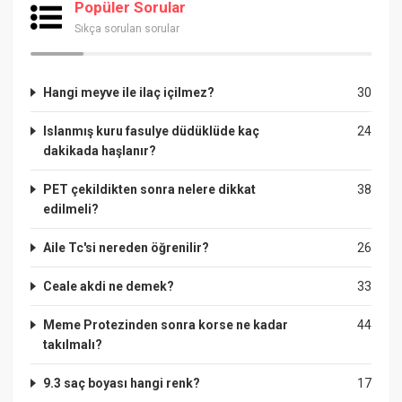
Popüler Sorular
Sıkça sorulan sorular
Hangi meyve ile ilaç içilmez?
30
Islanmış kuru fasulye düdüklüde kaç
24
dakikada haşlanır?
PET çekildikten sonra nelere dikkat
38
edilmeli?
Aile Tc'si nereden öğrenilir?
26
Ceale akdi ne demek?
33
Meme Protezinden sonra korse ne kadar
44
takılmalı?
9.3 saç boyası hangi renk?
17