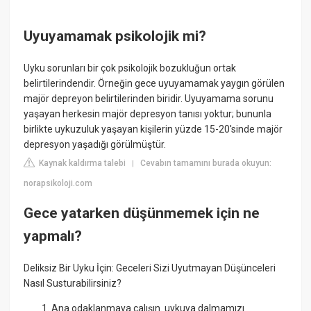
Uyuyamamak psikolojik mi?
Uyku sorunları bir çok psikolojik bozukluğun ortak
belirtilerindendir. Örneğin gece uyuyamamak yaygın görülen
majör depreyon belirtilerinden biridir. Uyuyamama sorunu
yaşayan herkesin majör depresyon tanısı yoktur; bununla
birlikte uykuzuluk yaşayan kişilerin yüzde 15-20'sinde majör
depresyon yaşadığı görülmüştür.
Kaynak kaldırma talebi
Cevabın tamamını burada okuyun:
|
norapsikoloji.com
Gece yatarken düşünmemek için ne
yapmalı?
Deliksiz Bir Uyku İçin: Geceleri Sizi Uyutmayan Düşünceleri
Nasıl Susturabilirsiniz?
Ana odaklanmaya çalışın. uykuya dalmamızı