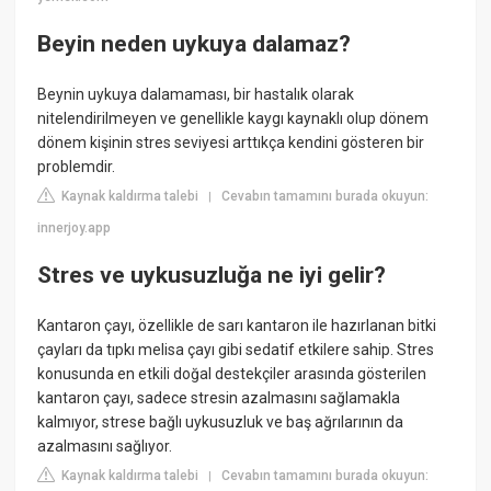
Beyin neden uykuya dalamaz?
Beynin uykuya dalamaması, bir hastalık olarak
nitelendirilmeyen ve genellikle kaygı kaynaklı olup dönem
dönem kişinin stres seviyesi arttıkça kendini gösteren bir
problemdir.
Kaynak kaldırma talebi
Cevabın tamamını burada okuyun:
|
innerjoy.app
Stres ve uykusuzluğa ne iyi gelir?
Kantaron çayı, özellikle de sarı kantaron ile hazırlanan bitki
çayları da tıpkı melisa çayı gibi sedatif etkilere sahip. Stres
konusunda en etkili doğal destekçiler arasında gösterilen
kantaron çayı, sadece stresin azalmasını sağlamakla
kalmıyor, strese bağlı uykusuzluk ve baş ağrılarının da
azalmasını sağlıyor.
Kaynak kaldırma talebi
Cevabın tamamını burada okuyun:
|