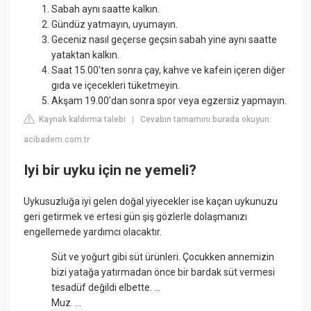
Sabah aynı saatte kalkın.
Gündüz yatmayın, uyumayın.
Geceniz nasıl geçerse geçsin sabah yine aynı saatte
yataktan kalkın.
Saat 15.00'ten sonra çay, kahve ve kafein içeren diğer
gıda ve içecekleri tüketmeyin.
Akşam 19.00'dan sonra spor veya egzersiz yapmayın.
Kaynak kaldırma talebi
Cevabın tamamını burada okuyun:
|
acibadem.com.tr
Iyi bir uyku için ne yemeli?
Uykusuzluğa iyi gelen doğal yiyecekler ise kaçan uykunuzu
geri getirmek ve ertesi gün şiş gözlerle dolaşmanızı
engellemede yardımcı olacaktır.
Süt ve yoğurt gibi süt ürünleri. Çocukken annemizin
bizi yatağa yatırmadan önce bir bardak süt vermesi
tesadüf değildi elbette. ...
Muz. ...