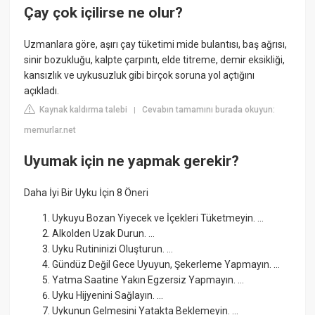
Çay çok içilirse ne olur?
Uzmanlara göre, aşırı çay tüketimi mide bulantısı, baş ağrısı,
sinir bozukluğu, kalpte çarpıntı, elde titreme, demir eksikliği,
kansızlık ve uykusuzluk gibi birçok soruna yol açtığını
açıkladı.
Kaynak kaldırma talebi
Cevabın tamamını burada okuyun:
|
memurlar.net
Uyumak için ne yapmak gerekir?
Daha İyi Bir Uyku İçin 8 Öneri
Uykuyu Bozan Yiyecek ve İçekleri Tüketmeyin. ...
Alkolden Uzak Durun. ...
Uyku Rutininizi Oluşturun. ...
Gündüz Değil Gece Uyuyun, Şekerleme Yapmayın. ...
Yatma Saatine Yakın Egzersiz Yapmayın. ...
Uyku Hijyenini Sağlayın. ...
Uykunun Gelmesini Yatakta Beklemeyin. ...