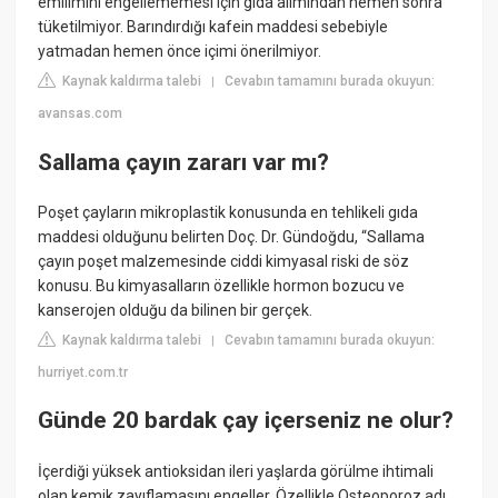
emilimini engellememesi için gıda alımından hemen sonra
tüketilmiyor. Barındırdığı kafein maddesi sebebiyle
yatmadan hemen önce içimi önerilmiyor.
Kaynak kaldırma talebi
Cevabın tamamını burada okuyun:
|
avansas.com
Sallama çayın zararı var mı?
Poşet çayların mikroplastik konusunda en tehlikeli gıda
maddesi olduğunu belirten Doç. Dr. Gündoğdu, “Sallama
çayın poşet malzemesinde ciddi kimyasal riski de söz
konusu. Bu kimyasalların özellikle hormon bozucu ve
kanserojen olduğu da bilinen bir gerçek.
Kaynak kaldırma talebi
Cevabın tamamını burada okuyun:
|
hurriyet.com.tr
Günde 20 bardak çay içerseniz ne olur?
İçerdiği yüksek antioksidan ileri yaşlarda görülme ihtimali
olan kemik zayıflamasını engeller. Özellikle Osteoporoz adı