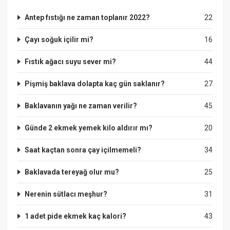
Antep fıstığı ne zaman toplanır 2022?
22
Çayı soğuk içilir mi?
16
Fıstık ağacı suyu sever mi?
44
Pişmiş baklava dolapta kaç gün saklanır?
27
Baklavanın yağı ne zaman verilir?
45
Günde 2 ekmek yemek kilo aldırır mı?
20
Saat kaçtan sonra çay içilmemeli?
34
Baklavada tereyağ olur mu?
25
Nerenin sütlacı meşhur?
31
1 adet pide ekmek kaç kalori?
43