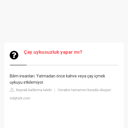
Çay uykusuzluk yapar mı?
Bilim insanları: Yatmadan önce kahve veya çay içmek
uykuyu etkilemiyor.
Kaynak kaldırma talebi
Cevabın tamamını burada okuyun:
|
indyturk.com