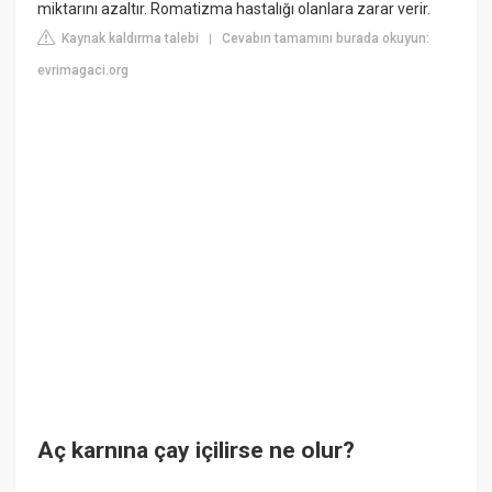
miktarını azaltır. Romatizma hastalığı olanlara zarar verir.
Kaynak kaldırma talebi
Cevabın tamamını burada okuyun:
|
evrimagaci.org
Aç karnına çay içilirse ne olur?