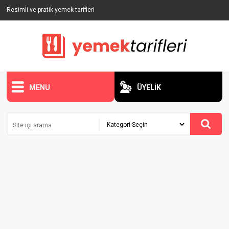
Resimli ve pratik yemek tarifleri
MENU
ÜYELİK