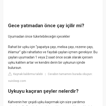
Gece yatmadan önce çay içilir mi?
Uyumadan önce tüketebileceğin içecekler
Rahat bir uyku için “papatya çayı, melisa çayı, rezene çayı,
ıhlamur” gibi rahatlatıcı ve faydalı çayları içmen gerekiyor. Bu
çayları uyumadan 1 veya 2 saat önce sıcak olarak içersen
uyku kaliten artar ve kendini derin bir uykunun içinde
bulursun.
Kaynak kaldırma talebi
Cevabın tamamını burada okuyun:
|
suisleep.com
Uykuyu kaçıran şeyler nelerdir?
Kahvenin her çeşidi uyku kaçırmak için size yardımcı