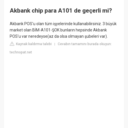
Akbank chip para A101 de geçerli mi?
Akbank POS'u olan tüm işyelerinde kullanabilirsiniz. 3 büyük
market olan BİM-A101-ŞOK bunların hepsinde Akbank
POS'u var neredeyse(az da olsa olmayan şubeleri var).
Kaynak kaldırma talebi
Cevabın tamamını burada okuyun:
|
technopat.net