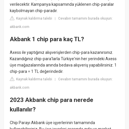
verilecektir. Kampanya kapsamında yüklenen chip-paralar
kaybolmayan chip-paradır.
Kaynak kaldırma talebi
Cevabın tamamını burada okuyun:
|
akbank.com
Akbank 1 chip para kaç TL?
Axess ile yaptığınız alışverişlerden chip-para kazanırsınız.
Kazandığınız chip-para'larla Türkiye'nin her yerindeki Axess
üye mağazalarında anında bedava alışveriş yapabilirsiniz. 1
chip-para = 1 TL değerindedir.
Kaynak kaldırma talebi
Cevabın tamamını burada okuyun:
|
akbank.com
2023 Akbank chip para nerede
kullanılır?
Chip Parayı Akbank üye işyerlerinin tamamında
kullanabilirsiniz. Bu üye işyerleri arasında gıda ve market,