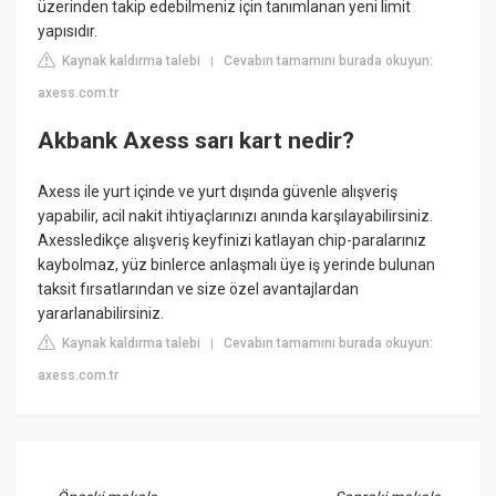
üzerinden takip edebilmeniz için tanımlanan yeni limit
yapısıdır.
Kaynak kaldırma talebi
Cevabın tamamını burada okuyun:
|
axess.com.tr
Akbank Axess sarı kart nedir?
Axess ile yurt içinde ve yurt dışında güvenle alışveriş
yapabilir, acil nakit ihtiyaçlarınızı anında karşılayabilirsiniz.
Axessledikçe alışveriş keyfinizi katlayan chip-paralarınız
kaybolmaz, yüz binlerce anlaşmalı üye iş yerinde bulunan
taksit fırsatlarından ve size özel avantajlardan
yararlanabilirsiniz.
Kaynak kaldırma talebi
Cevabın tamamını burada okuyun:
|
axess.com.tr