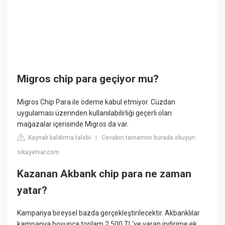
Migros chip para geçiyor mu?
Migros Chip Para ile ödeme kabul etmiyor. Cüzdan
uygulaması üzerinden kullanılabilirliği geçerli olan
mağazalar içerisinde Migros da var.
Kaynak kaldırma talebi
Cevabın tamamını burada okuyun:
|
sikayetvar.com
Kazanan Akbank chip para ne zaman
yatar?
Kampanya bireysel bazda gerçekleştirilecektir. Akbanklılar
kampanya boyunca toplam 2.500 TL'ye varan indirime ek