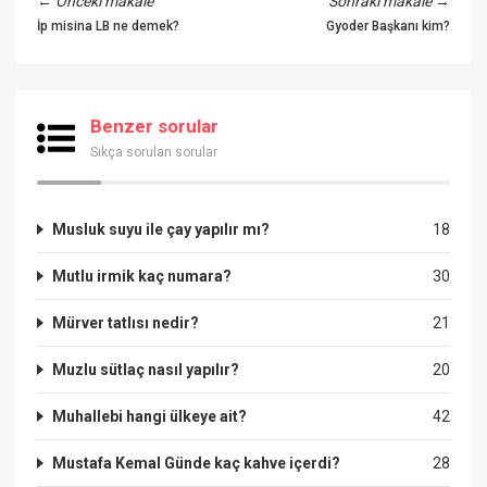
←
Önceki makale
Sonraki makale
→
İp misina LB ne demek?
Gyoder Başkanı kim?
Benzer sorular
Sıkça sorulan sorular
Musluk suyu ile çay yapılır mı?
18
Mutlu irmik kaç numara?
30
Mürver tatlısı nedir?
21
Muzlu sütlaç nasıl yapılır?
20
Muhallebi hangi ülkeye ait?
42
Mustafa Kemal Günde kaç kahve içerdi?
28