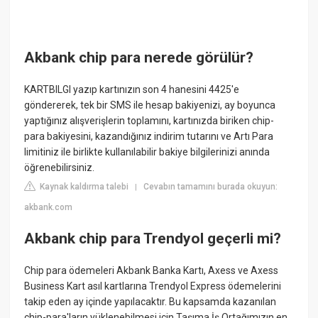
Akbank chip para nerede görülür?
KARTBILGI yazıp kartınızın son 4 hanesini 4425'e
göndererek, tek bir SMS ile hesap bakiyenizi, ay boyunca
yaptığınız alışverişlerin toplamını, kartınızda biriken chip-
para bakiyesini, kazandığınız indirim tutarını ve Artı Para
limitiniz ile birlikte kullanılabilir bakiye bilgilerinizi anında
öğrenebilirsiniz.​​
Kaynak kaldırma talebi
Cevabın tamamını burada okuyun:
|
akbank.com
Akbank chip para Trendyol geçerli mi?
Chip para ödemeleri Akbank Banka Kartı, Axess ve Axess
Business Kart asıl kartlarına Trendyol Express ödemelerini
takip eden ay içinde yapılacaktır. Bu kapsamda kazanılan
chip-para'ların yüklenebilmesi için Taşıma İş Ortağımızın en