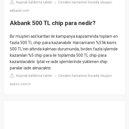
Kaynak kaldırma talebi
Cevabın tamamını burada okuyun:
|
akbank.com
Akbank 500 TL chip para nedir?
Bir müşteri asıl kartları ile kampanya kapsamında toplam en
fazla 500 TL chip-para kazanabilir. Harcamanın %5'lik kısmı
500 TL'nin altında kalması durumunda, birden fazla işlemde
kazanılan %5 chip-para ile toplamda 500 TL chip-para
kazanılacaktır. İptal ve iade işlemlerinde yüklenen chip-
paralar iade alınacaktır.
Kaynak kaldırma talebi
Cevabın tamamını burada okuyun:
|
axess.com.tr