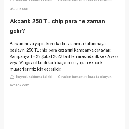
Kaynak kaldırma talebi
Cevabın tamamını burada okuyun:
|
akbank.com
Akbank 250 TL chip para ne zaman
gelir?
Başvurunuzu yapın, kredi kartınızı anında kullanmaya
başlayın, 250 TL chip-para kazanın! Kampanya detayları:
Kampanya 1– 28 Şubat 2022 tarihleri arasında, ilk kez Axess
veya Wings asıl kredi kartı başvurusu yapan Akbank
müşterilerimiz için geçerlidir.
Kaynak kaldırma talebi
Cevabın tamamını burada okuyun:
|
akbank.com