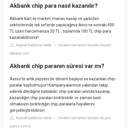
Akbank chip para nasıl kazanılır?
Akbank Kart ile market, manav, kasap ve şarküteri
sektörlerinde tek seferde yapacağınız ikinci ve sonraki 400
TL üzeri harcamanıza 20 TL , toplamda 100 TL chip-para
kazanabilirsiniz!
Kaynak kaldırma talebi
Cevabın tamamını burada okuyun:
|
akbank.com
Akbank chip paranın süresi var mı?
Axess'te artık yepyeni bir dönem başlıyor ve kazanılan chip-
paralar kaybolmuyor! Kampanyalarımızı yakından takip
ederek dilediğine katılabilir; chip-paraları anında kazanıp,
kazandığın chip-paraları biriktirebilir ve zaman kısıtı
olmaksızın biriktirdiğin chip-paralarla hayallerini
gerçekleştirebilirsin.
Kaynak kaldırma talebi
Cevabın tamamını burada okuyun:
|
axess.com.tr