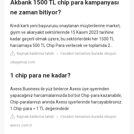
Akbank 1500 TL chip para kampanyası
ne zaman bitiyor?
Kredi kartı yeni başvurusu onaylanan müşterilerine market,
giyim ve akaryakıt sektörlerinde 15 Kasım 2023 tarihine
kadar geçerli olmak üzere, bu sektörlerdeki her 1500 TL
harcamaya 500 TL Chip Para verilecek ve toplamda 2...
Kaynak kaldırma talebi
Cevabın tamamını burada okuyun:
|
sikayetvar.com
1 chip para ne kadar?
Axess Business ile yüz binlerce Axess üye işyerinden
yapacağınız harcamalarınızda bol bol Chip-para kazanabilir,
Chip-paralarınızı anında Axess işyerlerinde harcayabilirsiniz.
1 Chip-para = 1 TL değerindedir.
Kaynak kaldırma talebi
Cevabın tamamını burada okuyun:
|
axess.com.tr