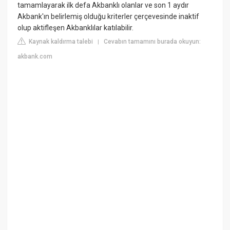
tamamlayarak ilk defa Akbanklı olanlar ve son 1 aydır
Akbank'ın belirlemiş olduğu kriterler çerçevesinde inaktif
olup aktifleşen Akbanklılar katılabilir.
Kaynak kaldırma talebi
Cevabın tamamını burada okuyun:
|
akbank.com