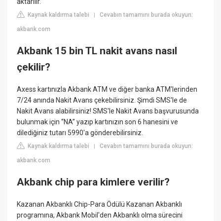
aktarılır.
Kaynak kaldırma talebi
Cevabın tamamını burada okuyun:
|
akbank.com
Akbank 15 bin TL nakit avans nasıl
çekilir?
Axess kartınızla Akbank ATM ve diğer banka ATM'lerinden
7/24 anında Nakit Avans çekebilirsiniz. Şimdi SMS'le de
Nakit Avans alabilirsiniz! SMS'le Nakit Avans başvurusunda
bulunmak için “NA” yazıp kartınızın son 6 hanesini ve
dilediğiniz tutarı 5990'a gönderebilirsiniz.
Kaynak kaldırma talebi
Cevabın tamamını burada okuyun:
|
akbank.com
Akbank chip para kimlere verilir?
Kazanan Akbanklı Chip-Para Ödülü Kazanan Akbanklı
programına, Akbank Mobil'den Akbanklı olma sürecini