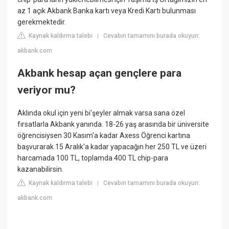
az 1 açık Akbank Banka kartı veya Kredi Kartı bulunması
gerekmektedir.
Kaynak kaldırma talebi
Cevabın tamamını burada okuyun:
|
akbank.com
Akbank hesap açan gençlere para
veriyor mu?
Aklında okul için yeni bi'şeyler almak varsa sana özel
fırsatlarla Akbank yanında. 18-26 yaş arasında bir üniversite
öğrencisiysen 30 Kasım'a kadar Axess Öğrenci kartına
başvurarak 15 Aralık'a kadar yapacağın her 250 TL ve üzeri
harcamada 100 TL, toplamda 400 TL chip-para
kazanabilirsin.
Kaynak kaldırma talebi
Cevabın tamamını burada okuyun:
|
akbank.com