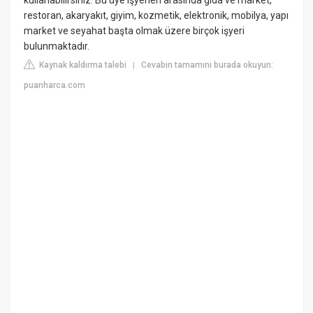
restoran, akaryakıt, giyim, kozmetik, elektronik, mobilya, yapı
market ve seyahat başta olmak üzere birçok işyeri
bulunmaktadır.
Kaynak kaldırma talebi
Cevabın tamamını burada okuyun:
|
puanharca.com