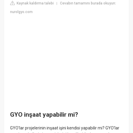
Kaynak kaldırma talebi
Cevabın tamamını burada okuyun:
|
nurolgyo.com
GYO inşaat yapabilir mi?
GYO'lar projelerinin inşaat işini kendisi yapabilir mi? GYO'lar