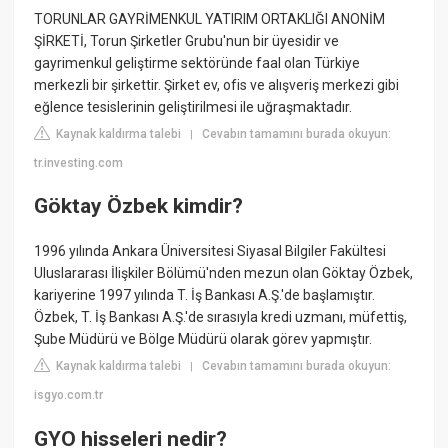
TORUNLAR GAYRİMENKUL YATIRIM ORTAKLIĞI ANONİM
ŞİRKETİ, Torun Şirketler Grubu'nun bir üyesidir ve
gayrimenkul geliştirme sektöründe faal olan Türkiye
merkezli bir şirkettir. Şirket ev, ofis ve alışveriş merkezi gibi
eğlence tesislerinin geliştirilmesi ile uğraşmaktadır.
Kaynak kaldırma talebi
Cevabın tamamını burada okuyun:
|
tr.investing.com
Göktay Özbek kimdir?
1996 yılında Ankara Üniversitesi Siyasal Bilgiler Fakültesi
Uluslararası İlişkiler Bölümü'nden mezun olan Göktay Özbek,
kariyerine 1997 yılında T. İş Bankası A.Ş.'de başlamıştır.
Özbek, T. İş Bankası A.Ş.'de sırasıyla kredi uzmanı, müfettiş,
Şube Müdürü ve Bölge Müdürü olarak görev yapmıştır.
Kaynak kaldırma talebi
Cevabın tamamını burada okuyun:
|
isgyo.com.tr
GYO hisseleri nedir?