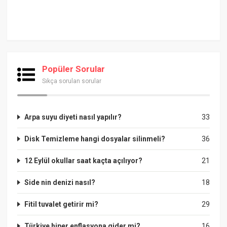
Popüler Sorular
Sıkça sorulan sorular
Arpa suyu diyeti nasıl yapılır?
33
Disk Temizleme hangi dosyalar silinmeli?
36
12 Eylül okullar saat kaçta açılıyor?
21
Side nin denizi nasıl?
18
Fitil tuvalet getirir mi?
29
Türkiye hiper enflasyona gider mi?
16