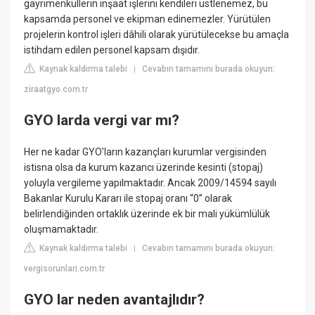
gayrimenkullerin inşaat işlerini kendileri üstlenemez, bu
kapsamda personel ve ekipman edinemezler. Yürütülen
projelerin kontrol işleri dâhili olarak yürütülecekse bu amaçla
istihdam edilen personel kapsam dışıdır.
Kaynak kaldırma talebi
Cevabın tamamını burada okuyun:
|
ziraatgyo.com.tr
GYO larda vergi var mı?
Her ne kadar GYO'ların kazançları kurumlar vergisinden
istisna olsa da kurum kazancı üzerinde kesinti (stopaj)
yoluyla vergileme yapılmaktadır. Ancak 2009/14594 sayılı
Bakanlar Kurulu Kararı ile stopaj oranı “0” olarak
belirlendiğinden ortaklık üzerinde ek bir mali yükümlülük
oluşmamaktadır.
Kaynak kaldırma talebi
Cevabın tamamını burada okuyun:
|
vergisorunlari.com.tr
GYO lar neden avantajlıdır?