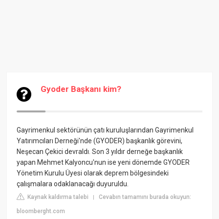
Gyoder Başkanı kim?
Gayrimenkul sektörünün çatı kuruluşlarından Gayrimenkul
Yatırımcıları Derneği'nde (GYODER) başkanlık görevini,
Neşecan Çekici devraldı. Son 3 yıldır derneğe başkanlık
yapan Mehmet Kalyoncu'nun ise yeni dönemde GYODER
Yönetim Kurulu Üyesi olarak deprem bölgesindeki
çalışmalara odaklanacağı duyuruldu.
Kaynak kaldırma talebi
Cevabın tamamını burada okuyun:
|
bloomberght.com