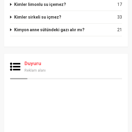
Kimler limonlu su içemez?
17
Kimler sirkeli su içmez?
33
Kimyon anne sütündeki gazı alır mı?
21
Duyuru
Reklam alanı