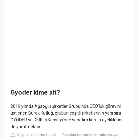
Gyoder kime ait?
2019 yılında Ağaoğlu Şirketler Grubu'nda CEO'luk görevini
üstlenen Burak Kutluğ, grubun çeşitli şirketlerinin yanı sıra
GYODER ve DEİK İş Konseyi'nde yönetim kurulu üyeliklerini
de yürütmektedir.
Kaynak kaldırma talebi
Cevabın tamamını burada okuyun:
|