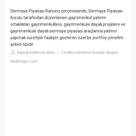
Sermaye Piyasası Kanunu çerçevesinde, Sermaye Piyasası
Kurulu tarafından düzenlenen gayrimenkul yatırım
ortaklıkları gayrimenkullere, gayrimenkule dayalı projelere ve
gayrimenkule dayalı sermaye piyasası araçlarına yatırım
yapmak suretiyle faaliyet gösteren özel bir portföy yönetim
şirketi tipidir.
Kaynak kaldırma talebi
Cevabın tamamını burada okuyun:
|
idealistgyo.com