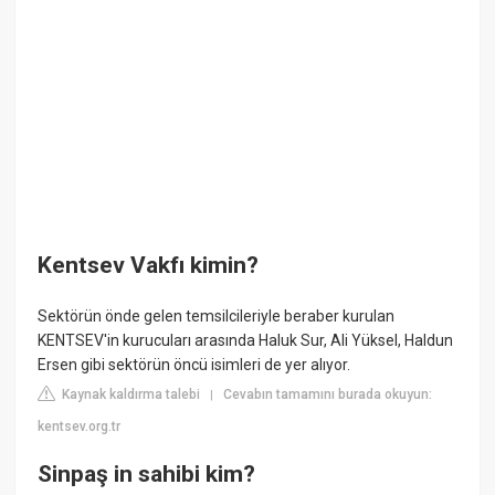
Kentsev Vakfı kimin?
Sektörün önde gelen temsilcileriyle beraber kurulan
KENTSEV'in kurucuları arasında Haluk Sur, Ali Yüksel, Haldun
Ersen gibi sektörün öncü isimleri de yer alıyor.
Kaynak kaldırma talebi
Cevabın tamamını burada okuyun:
|
kentsev.org.tr
Sinpaş in sahibi kim?