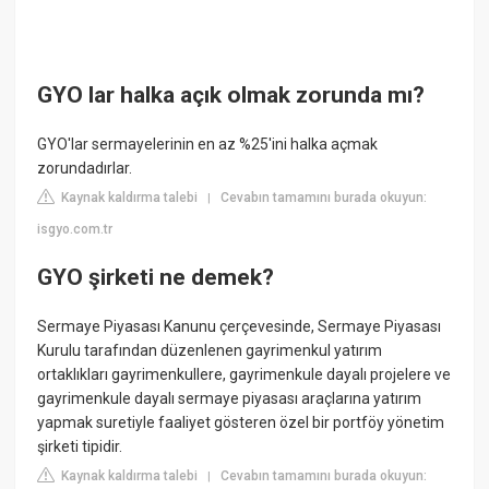
GYO lar halka açık olmak zorunda mı?
GYO'lar sermayelerinin en az %25'ini halka açmak
zorundadırlar.
Kaynak kaldırma talebi
Cevabın tamamını burada okuyun:
|
isgyo.com.tr
GYO şirketi ne demek?
Sermaye Piyasası Kanunu çerçevesinde, Sermaye Piyasası
Kurulu tarafından düzenlenen gayrimenkul yatırım
ortaklıkları gayrimenkullere, gayrimenkule dayalı projelere ve
gayrimenkule dayalı sermaye piyasası araçlarına yatırım
yapmak suretiyle faaliyet gösteren özel bir portföy yönetim
şirketi tipidir.
Kaynak kaldırma talebi
Cevabın tamamını burada okuyun:
|