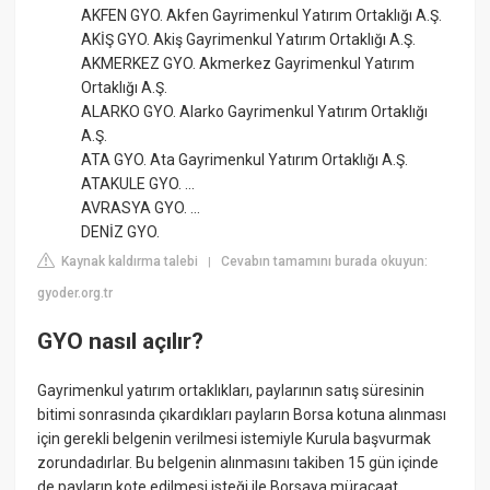
AKFEN GYO. Akfen Gayrimenkul Yatırım Ortaklığı A.Ş.
AKİŞ GYO. Akiş Gayrimenkul Yatırım Ortaklığı A.Ş.
AKMERKEZ GYO. Akmerkez Gayrimenkul Yatırım
Ortaklığı A.Ş.
ALARKO GYO. Alarko Gayrimenkul Yatırım Ortaklığı
A.Ş.
ATA GYO. Ata Gayrimenkul Yatırım Ortaklığı A.Ş.
ATAKULE GYO. ...
AVRASYA GYO. ...
DENİZ GYO.
Kaynak kaldırma talebi
Cevabın tamamını burada okuyun:
|
gyoder.org.tr
GYO nasıl açılır?
Gayrimenkul yatırım ortaklıkları, paylarının satış süresinin
bitimi sonrasında çıkardıkları payların Borsa kotuna alınması
için gerekli belgenin verilmesi istemiyle Kurula başvurmak
zorundadırlar. Bu belgenin alınmasını takiben 15 gün içinde
de payların kote edilmesi isteği ile Borsaya müracaat