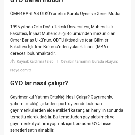
ÖMER BARLAS ÜLKÜYönetim Kurulu Üyesi ve Genel Müdür
1995 yılında Orta Doğu Teknik Üniversitesi, Mühendislik
Fakültesi, İnşaat Mühendisliği Bölümü'nden mezun olan
Ömer Barlas Ülkü'nün, ODTÜ İktisadi ve İdari Bilimler
Fakültesi İşletme Bölümü'nden yüksek lisans (MBA)
derecesi bulunmaktadır.
Kaynak kaldırma talebi
Cevabın tamamını burada okuyun:
|
isgyo.com.tr
GYO lar nasıl çalışır?
Gayrimenkul Yatırım Ortaklığı Nasıl Çalışır? Gayrimenkul
yatırım ortaklığı şirketleri, portföylerinde bulunan
gayrimenkullerden elde ettikleri kazançları her yılın sonunda
temettü olarak dağıtır. Bu temettüden pay alabilmek ve
gayrimenkul yatırımı yapmak için borsadan GYO hisse
senetleri satın alınabilir.