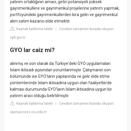
yatırım ortaklığının amacı, getiri potansiyeli yüksek
gayrimenkullere ve gayrimenkul projelerine yatırım yapmak,
portföyündeki gayrimenkullerden kira geliri ve gayrimenkul
alım satım kazancı elde etmektir.
Kaynak kaldırma talebi
Cevabın tamamını burada okuyun:
|
spk.gov.tr
GYO lar caiz mi?
alınmış ve son olarak da Türkiye'deki GYO uygulamaları
İslam iktisadı açısından yorumlanmıştır. Çalışmanın son
bölümünde ise GYO'ların yapılarında ve gelir elde etme
yöntemlerinde İslam iktisadına uygun olan faaliyetlerde
kalması durumunda GYO'ların İslam iktisadına uygun bir
yatırım aracı olduğu belirtilmiştir.
Kaynak kaldırma talebi
Cevabın tamamını burada okuyun:
|
openaccess.izu.edu.tr