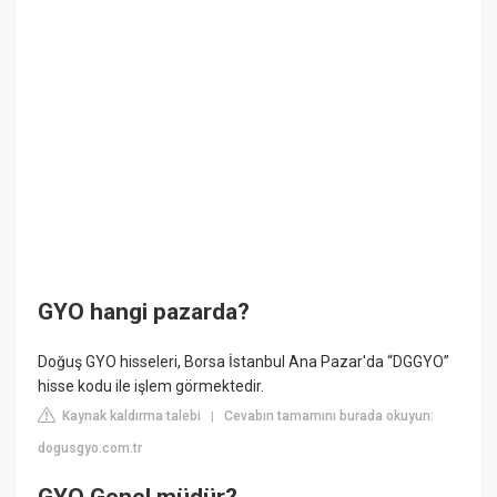
GYO hangi pazarda?
Doğuş GYO hisseleri, Borsa İstanbul Ana Pazar'da “DGGYO”
hisse kodu ile işlem görmektedir.
Kaynak kaldırma talebi
Cevabın tamamını burada okuyun:
|
dogusgyo.com.tr
GYO Genel müdür?