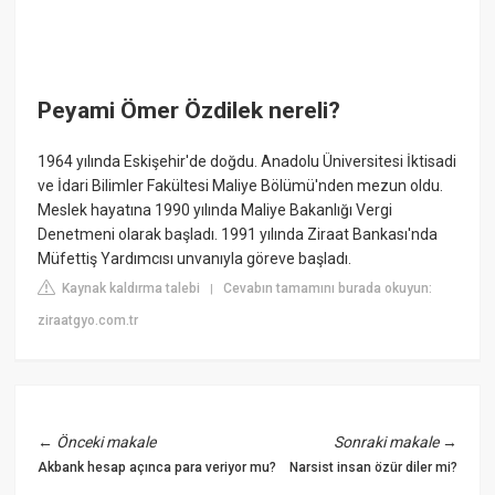
Peyami Ömer Özdilek nereli?
1964 yılında Eskişehir'de doğdu. Anadolu Üniversitesi İktisadi
ve İdari Bilimler Fakültesi Maliye Bölümü'nden mezun oldu.
Meslek hayatına 1990 yılında Maliye Bakanlığı Vergi
Denetmeni olarak başladı. 1991 yılında Ziraat Bankası'nda
Müfettiş Yardımcısı unvanıyla göreve başladı.
Kaynak kaldırma talebi
Cevabın tamamını burada okuyun:
|
ziraatgyo.com.tr
←
Önceki makale
Sonraki makale
→
Akbank hesap açınca para veriyor mu?
Narsist insan özür diler mi?