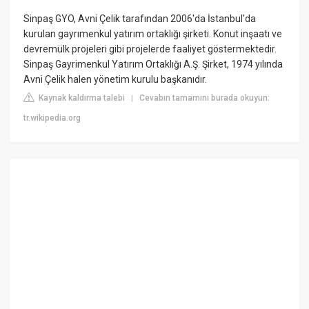
Sinpaş GYO, Avni Çelik tarafından 2006'da İstanbul'da
kurulan gayrımenkul yatırım ortaklığı şirketi. Konut inşaatı ve
devremülk projeleri gibi projelerde faaliyet göstermektedir.
Sinpaş Gayrimenkul Yatırım Ortaklığı A.Ş. Şirket, 1974 yılında
Avni Çelik halen yönetim kurulu başkanıdır.
Kaynak kaldırma talebi
Cevabın tamamını burada okuyun:
|
tr.wikipedia.org