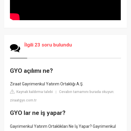
İlgili 23 soru bulundu
GYO açılımı ne?
Ziraat Gayrimenkul Yatırım Ortaklığı A.Ş.
Kaynak kaldırma talebi
Cevabın tamamını burada okuyun:
|
ziraatgyo.com.tr
GYO lar ne iş yapar?
Gayrimenkul Yatırım Ortaklıkları Ne İş Yapar? Gayrimenkul