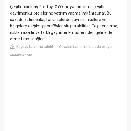
Çeşitlendirilmiş Portföy: GYO'lar, yatırımcılara çeşitli
gayrimenkul projelerine yatırım yapma imkânı sunar. Bu
sayede yatırımcılar, farklı tiplerde gayrimenkullere ve
bölgelere dağılmış portföyler oluşturabilirler. Çeşitlendirme,
riskleri azaltır ve farklı gayrimenkul türlerinden gelir elde
etme fırsatı sağlar.
Kaynak kaldırma talebi
Cevabın tamamını burada okuyun:
|
endeksa.com