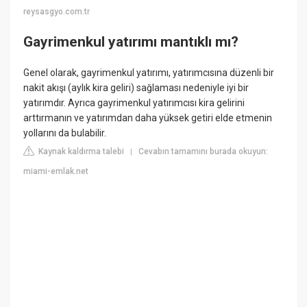
reysasgyo.com.tr
Gayrimenkul yatırımı mantıklı mı?
Genel olarak, gayrimenkul yatırımı, yatırımcısına düzenli bir
nakit akışı (aylık kira geliri) sağlaması nedeniyle iyi bir
yatırımdır. Ayrıca gayrimenkul yatırımcısı kira gelirini
arttırmanın ve yatırımdan daha yüksek getiri elde etmenin
yollarını da bulabilir.
Kaynak kaldırma talebi
Cevabın tamamını burada okuyun:
|
miami-emlak.net