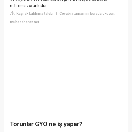
edilmesi zorunludur.
Kaynak kaldırma talebi
Cevabın tamamını burada okuyun:
|
muhasebenet.net
Torunlar GYO ne iş yapar?