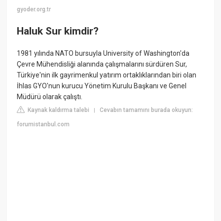
gyoder.org.tr
Haluk Sur kimdir?
1981 yılında NATO bursuyla University of Washington'da
Çevre Mühendisliği alanında çalışmalarını sürdüren Sur,
Türkiye'nin ilk gayrimenkul yatırım ortaklıklarından biri olan
İhlas GYO'nun kurucu Yönetim Kurulu Başkanı ve Genel
Müdürü olarak çalıştı.
Kaynak kaldırma talebi
Cevabın tamamını burada okuyun:
|
forumistanbul.com