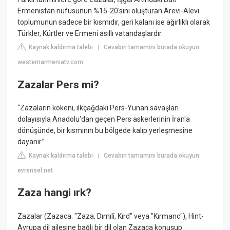
Ermenistan nüfusunun %15-20'sini oluşturan Arevi-Alevi
toplumunun sadece bir kısmıdır, geri kalanı ise ağırlıklı olarak
Türkler, Kürtler ve Ermeni asıllı vatandaşlardır.
Kaynak kaldırma talebi
Cevabın tamamını burada okuyun:
|
westernarmeniatv.com
Zazalar Pers mi?
“Zazaların kökeni, ilkçağdaki Pers-Yunan savaşları
dolayısıyla Anadolu'dan geçen Pers askerlerinin İran'a
dönüşünde, bir kısmının bu bölgede kalıp yerleşmesine
dayanır.”
Kaynak kaldırma talebi
Cevabın tamamını burada okuyun:
|
evrensel.net
Zaza hangi ırk?
Zazalar (Zazaca: "Zaza, Dımılî, Kırd" veya "Kırmanc"), Hint-
Avrupa dil ailesine bağlı bir dil olan Zazaca konuşup