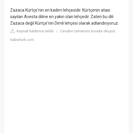
Zazaca Kürtçe'nin en kadim lehçesidir. Kürtçenin atası
sayılan Avesta diline en yakın olan lehçedir. Zaten bu dili
Zazaca değil Kürtçe'nin Dımli lehçesi olarak adlandırıyoruz.
Kaynak kaldırma talebi
Cevabın tamamını burada okuyun:
|
haberturk.com