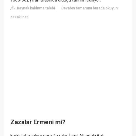
Kaynak kaldırma talebi
Cevabın tamamını burada okuyun:
|
zazaki.net
Zazalar Ermeni mi?
Farklı tahminlere göre Zazalar, İşgal Altındaki Batı