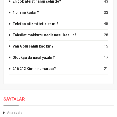
En çok ateist hangi şehirde?
43
1 cm ne kadar?
33
Telefon otizmi tetikler mi?
45
Tahsilat makbuzu nedir nasıl kesilir?
28
Van Gölü sahili kaç km?
15
Oldukça da nasıl yazılır?
17
216 212 Kimin numarası?
21
SAYFALAR
Ana sayfa