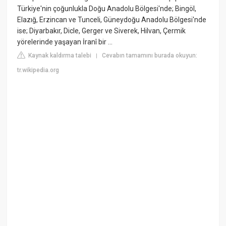
Türkiye'nin çoğunlukla Doğu Anadolu Bölgesi'nde; Bingöl,
Elazığ, Erzincan ve Tunceli, Güneydoğu Anadolu Bölgesi'nde
ise; Diyarbakır, Dicle, Gerger ve Siverek, Hilvan, Çermik
yörelerinde yaşayan İranî bir ...
Kaynak kaldırma talebi
Cevabın tamamını burada okuyun:
|
tr.wikipedia.org