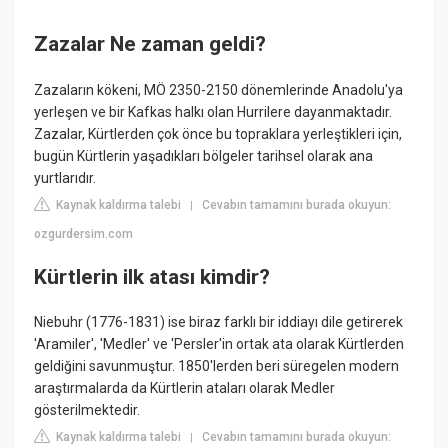
Zazalar Ne zaman geldi?
Zazaların kökeni, MÖ 2350-2150 dönemlerinde Anadolu'ya
yerleşen ve bir Kafkas halkı olan Hurrilere dayanmaktadır.
Zazalar, Kürtlerden çok önce bu topraklara yerleştikleri için,
bugün Kürtlerin yaşadıkları bölgeler tarihsel olarak ana
yurtlarıdır.
Kaynak kaldırma talebi
Cevabın tamamını burada okuyun:
|
ozgurdersim.com
Kürtlerin ilk atası kimdir?
Niebuhr (1776-1831) ise biraz farklı bir iddiayı dile getirerek
'Aramiler', 'Medler' ve 'Persler'in ortak ata olarak Kürtlerden
geldiğini savunmuştur. 1850'lerden beri süregelen modern
araştırmalarda da Kürtlerin ataları olarak Medler
gösterilmektedir.
Kaynak kaldırma talebi
Cevabın tamamını burada okuyun:
|