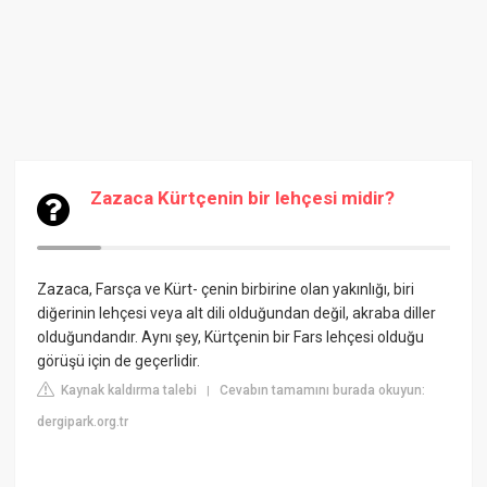
Zazaca Kürtçenin bir lehçesi midir?
Zazaca, Farsça ve Kürt- çenin birbirine olan yakınlığı, biri
diğerinin lehçesi veya alt dili olduğundan değil, akraba diller
olduğundandır. Aynı şey, Kürtçenin bir Fars lehçesi olduğu
görüşü için de geçerlidir.
Kaynak kaldırma talebi
Cevabın tamamını burada okuyun:
|
dergipark.org.tr