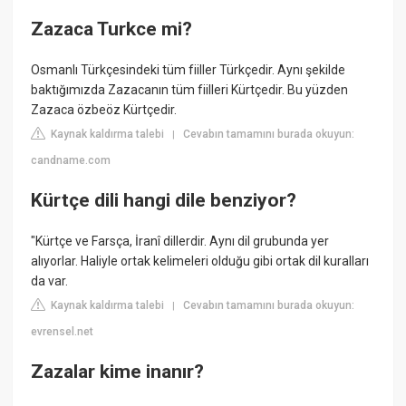
Zazaca Turkce mi?
Osmanlı Türkçesindeki tüm fiiller Türkçedir. Aynı şekilde
baktığımızda Zazacanın tüm fiilleri Kürtçedir. Bu yüzden
Zazaca özbeöz Kürtçedir.
Kaynak kaldırma talebi
Cevabın tamamını burada okuyun:
|
candname.com
Kürtçe dili hangi dile benziyor?
"Kürtçe ve Farsça, İranî dillerdir. Aynı dil grubunda yer
alıyorlar. Haliyle ortak kelimeleri olduğu gibi ortak dil kuralları
da var.
Kaynak kaldırma talebi
Cevabın tamamını burada okuyun:
|
evrensel.net
Zazalar kime inanır?