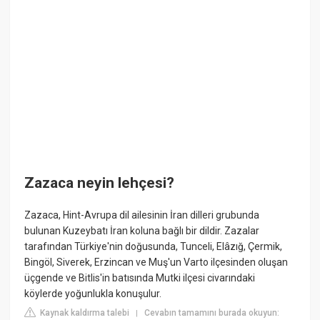
Zazaca neyin lehçesi?
Zazaca, Hint-Avrupa dil ailesinin İran dilleri grubunda
bulunan Kuzeybatı İran koluna bağlı bir dildir. Zazalar
tarafından Türkiye'nin doğusunda, Tunceli, Elâzığ, Çermik,
Bingöl, Siverek, Erzincan ve Muş'un Varto ilçesinden oluşan
üçgende ve Bitlis'in batısında Mutki ilçesi civarındaki
köylerde yoğunlukla konuşulur.
Kaynak kaldırma talebi
Cevabın tamamını burada okuyun:
|