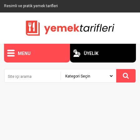
Resimli ve pratik yemek tarifleri
MENU
ÜYELİK