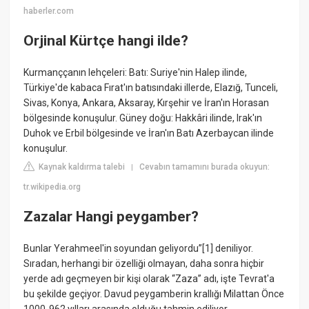
haberler.com
Orjinal Kürtçe hangi ilde?
Kurmanççanın lehçeleri: Batı: Suriye'nin Halep ilinde,
Türkiye'de kabaca Fırat'ın batısındaki illerde, Elazığ, Tunceli,
Sivas, Konya, Ankara, Aksaray, Kırşehir ve İran'ın Horasan
bölgesinde konuşulur. Güney doğu: Hakkâri ilinde, Irak'ın
Duhok ve Erbil bölgesinde ve İran'ın Batı Azerbaycan ilinde
konuşulur.
Kaynak kaldırma talebi
Cevabın tamamını burada okuyun:
|
tr.wikipedia.org
Zazalar Hangi peygamber?
Bunlar Yerahmeel'in soyundan geliyordu”[1] deniliyor.
Sıradan, herhangi bir özelliği olmayan, daha sonra hiçbir
yerde adı geçmeyen bir kişi olarak “Zaza” adı, işte Tevrat'a
bu şekilde geçiyor. Davud peygamberin krallığı Milattan Önce
1000-962 yılları arasında olduğu tahmin ediliyor.