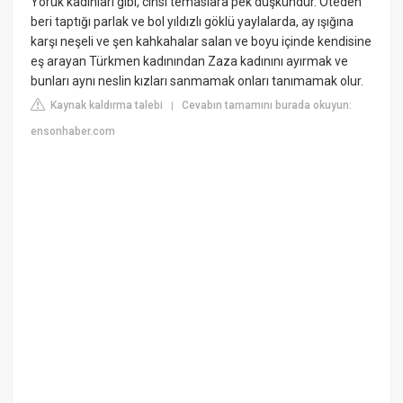
Yörük kadınları gibi, cinsî temaslara pek düşkündür. Öteden
beri taptığı parlak ve bol yıldızlı göklü yaylalarda, ay ışığına
karşı neşeli ve şen kahkahalar salan ve boyu içinde kendisine
eş arayan Türkmen kadınından Zaza kadınını ayırmak ve
bunları aynı neslin kızları sanmamak onları tanımamak olur.
Kaynak kaldırma talebi
Cevabın tamamını burada okuyun:
|
ensonhaber.com