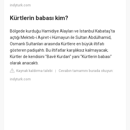
indyturk.com
Kürtlerin babası kim?
Bölgede kurduğu Hamidiye Alayları ve İstanbul Kabataş'ta
açtığı Mekteb-i Aşiret-i Hümayun ile Sultan Abdülhamid,
Osmanlı Sultanları arasında Kürtlere en büyük iltifatı
gösteren padişahtı. Bu iltifatlar karşılıksız kalmayacak;
Kürtler de kendisini "Bavê Kurdan" yani "Kürtlerin babası"
olarak anacaktı.
Kaynak kaldırma talebi
Cevabın tamamını burada okuyun:
|
indyturk.com