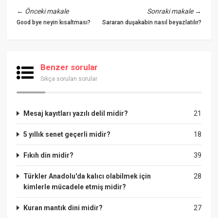
←
Önceki makale
Sonraki makale
→
Good bye neyin kısaltması?
Sararan duşakabin nasıl beyazlatılır?
Benzer sorular
Sıkça sorulan sorular
Mesaj kayıtları yazılı delil midir?
21
5 yıllık senet geçerli midir?
18
Fıkıh din midir?
39
Türkler Anadolu'da kalıcı olabilmek için
28
kimlerle mücadele etmiş midir?
Kuran mantık dini midir?
27