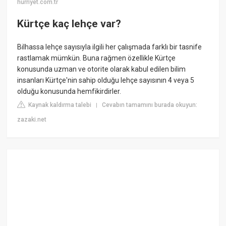
hurriyet.com.tr
Kürtçe kaç lehçe var?
Bilhassa lehçe sayısıyla ilgili her çalışmada farklı bir tasnife
rastlamak mümkün. Buna rağmen özellikle Kürtçe
konusunda uzman ve otorite olarak kabul edilen bilim
insanları Kürtçe'nin sahip olduğu lehçe sayısının 4 veya 5
olduğu konusunda hemfikirdirler.
Kaynak kaldırma talebi
Cevabın tamamını burada okuyun:
|
zazaki.net