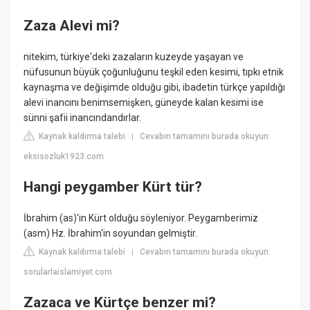
Zaza Alevi mi?
nitekim, türkiye'deki zazaların kuzeyde yaşayan ve
nüfusunun büyük çoğunluğunu teşkil eden kesimi, tıpkı etnik
kaynaşma ve değişimde olduğu gibi, ibadetin türkçe yapıldığı
alevi inancını benimsemişken, güneyde kalan kesimi ise
sünni şafii inancındandırlar.
Kaynak kaldırma talebi
Cevabın tamamını burada okuyun:
|
eksisozluk1923.com
Hangi peygamber Kürt tür?
İbrahim (as)'in Kürt olduğu söyleniyor. Peygamberimiz
(asm) Hz. İbrahim'in soyundan gelmiştir.
Kaynak kaldırma talebi
Cevabın tamamını burada okuyun:
|
sorularlaislamiyet.com
Zazaca ve Kürtçe benzer mi?