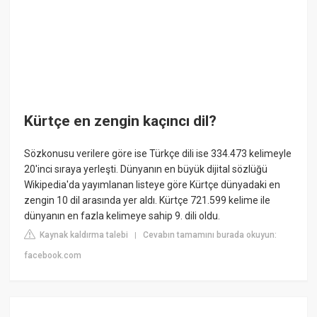
Kürtçe en zengin kaçıncı dil?
Sözkonusu verilere göre ise Türkçe dili ise 334.473 kelimeyle
20'inci sıraya yerleşti. Dünyanın en büyük dijital sözlüğü
Wikipedia'da yayımlanan listeye göre Kürtçe dünyadaki en
zengin 10 dil arasında yer aldı. Kürtçe 721.599 kelime ile
dünyanın en fazla kelimeye sahip 9. dili oldu.
Kaynak kaldırma talebi
Cevabın tamamını burada okuyun:
|
facebook.com