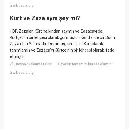
tr.wikipedia.org
Kürt ve Zaza aynı şey mi?
HDP, Zazaları Kürt halkından saymış ve Zazacayı da
Kürtçe'nin bir lehçesi olarak görmüştür. Kendisi de bir Sünni
Zaza olan Selahattin Demirtaş, kendisini Kürt olarak
tanımlamış ve Zazaca'yı Kürtçe'nin bir lehçesi olarak ifade
etmiştir.
Kaynak kaldırma talebi
Cevabın tamamını burada okuyun:
|
tr.wikipedia.org