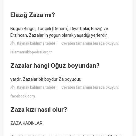
Elazığ Zaza mı?
Bugün Bingöl, Tunceli (Dersim), Diyarbakır, Elazığ ve
Erzincan, Zazalar'ın yoğun olarak yaşadığı yerlerdir.
Kaynak kaldırma talebi
Cevabın tamamını burada okuyun:
|
islamansiklopedisi.org.tr
Zazalar hangi Oğuz boyundan?
vardır. Zazalar bir boydur Za boyudur.
Kaynak kaldırma talebi
Cevabın tamamını burada okuyun:
|
facebook.com
Zaza kızı nasıl olur?
ZAZA KADINLAR