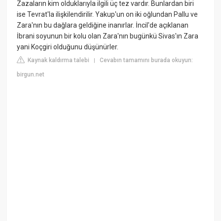
Zazaların kim olduklarıyla ilgili üç tez vardır. Bunlardan biri
ise Tevrat'la ilişkilendirilir. Yakup'un on iki oğlundan Pallu ve
Zara'nın bu dağlara geldiğine inanırlar. İncil'de açıklanan
İbrani soyunun bir kolu olan Zara'nın bugünkü Sivas'ın Zara
yani Koçgiri olduğunu düşünürler.
Kaynak kaldırma talebi
Cevabın tamamını burada okuyun:
|
birgun.net