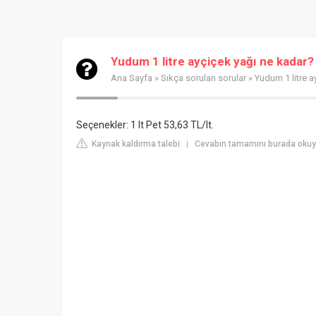
Yudum 1 litre ayçiçek yağı ne kadar?
Ana Sayfa
»
Sıkça sorulan sorular
» Yudum 1 litre a
Seçenekler: 1 lt Pet 53,63 TL/lt.
Kaynak kaldırma talebi
Cevabın tamamını burada oku
|