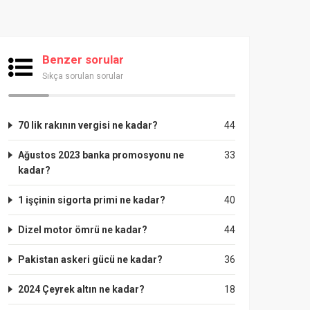
Benzer sorular
Sıkça sorulan sorular
70 lik rakının vergisi ne kadar?
44
Ağustos 2023 banka promosyonu ne
33
kadar?
1 işçinin sigorta primi ne kadar?
40
Dizel motor ömrü ne kadar?
44
Pakistan askeri gücü ne kadar?
36
2024 Çeyrek altın ne kadar?
18