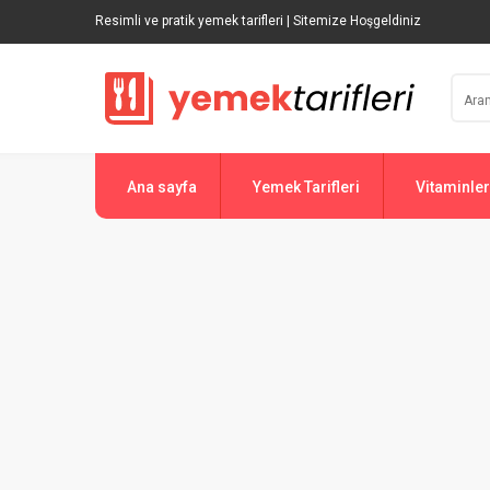
Resimli ve pratik yemek tarifleri | Sitemize Hoşgeldiniz
Ana sayfa
Yemek Tarifleri
Vitaminler