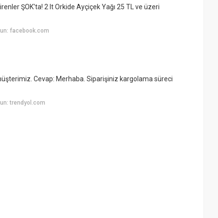
renler ŞOK'ta! 2 lt Orkide Ayçiçek Yağı 25 TL ve üzeri
yun: facebook.com
müşterimiz. Cevap: Merhaba. Siparişiniz kargolama süreci
un: trendyol.com