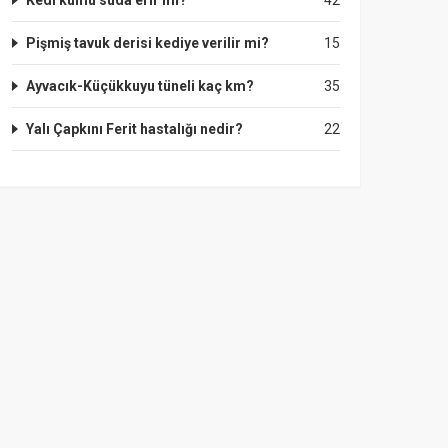
Kedi kumu suda erir mi?
42
Pişmiş tavuk derisi kediye verilir mi?
15
Ayvacık-Küçükkuyu tüneli kaç km?
35
Yalı Çapkını Ferit hastalığı nedir?
22