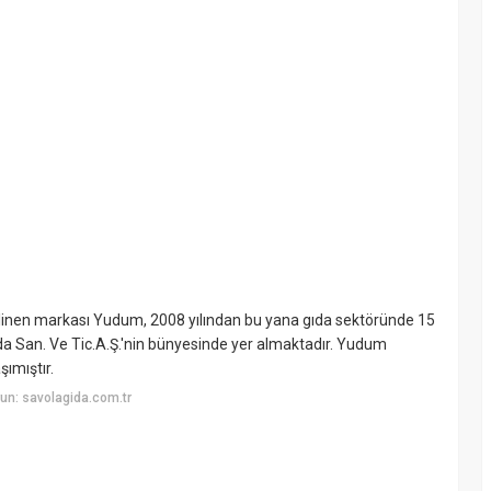
ilinen markası Yudum, 2008 yılından bu yana gıda sektöründe 15
ıda San. Ve Tic.A.Ş.'nin bünyesinde yer almaktadır. Yudum
şımıştır.
un: savolagida.com.tr