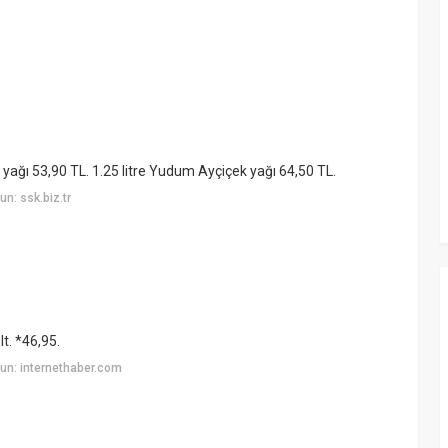
ek yağı 53,90 TL. 1.25 litre Yudum Ayçiçek yağı 64,50 TL.
n: ssk.biz.tr
lt. *46,95.
un: internethaber.com