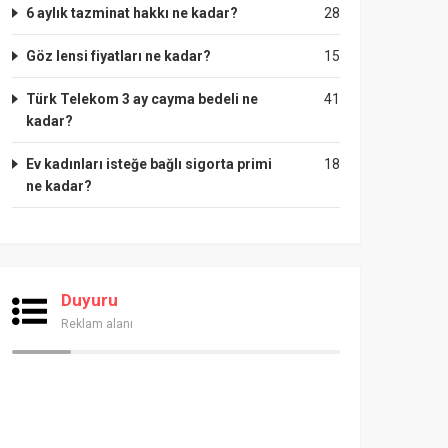
6 aylık tazminat hakkı ne kadar?
28
Göz lensi fiyatları ne kadar?
15
Türk Telekom 3 ay cayma bedeli ne
41
kadar?
Ev kadınları isteğe bağlı sigorta primi
18
ne kadar?
Duyuru
Reklam alanı