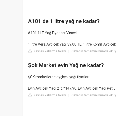
A101 de 1 litre yağ ne kadar?
A101 1 LT Yağ Fiyatları Güncel
1 litre Vera Ayçiçek yağı 39,00 TL. 1 litre Komili Ayçiç
Kaynak kaldırma talebi
Cevabın tamamını burada okuyu
|
Şok Market evin Yağ ne kadar?
ŞOK marketlerde ayçiçek yağı fiyatları:
Evin Ayçiçek Yağı 2 lt. *147,90. Evin Ayçiçek Yağı Pet 5 
Kaynak kaldırma talebi
Cevabın tamamını burada okuy
|