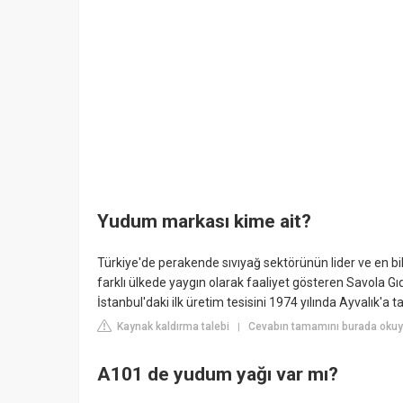
Yudum markası kime ait?
Türkiye'de perakende sıvıyağ sektörünün lider ve en b
farklı ülkede yaygın olarak faaliyet gösteren Savola G
İstanbul'daki ilk üretim tesisini 1974 yılında Ayvalık'a ta
Kaynak kaldırma talebi
Cevabın tamamını burada okuy
|
A101 de yudum yağı var mı?