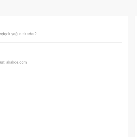
yçiçek yağı ne kadar?
yun: akakce.com