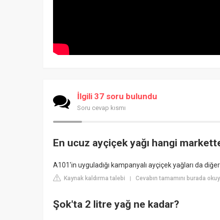
İlgili 37 soru bulundu
Soru cevap kısmı
En ucuz ayçiçek yağı hangi markett
A101'in uyguladığı kampanyalı ayçiçek yağları da diğer
Kaynak kaldırma talebi
Cevabın tamamını burada okuy
|
Şok'ta 2 litre yağ ne kadar?