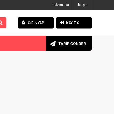
Hakkımızda
İletişim
GİRİŞ YAP
KAYIT OL
TARİF GÖNDER