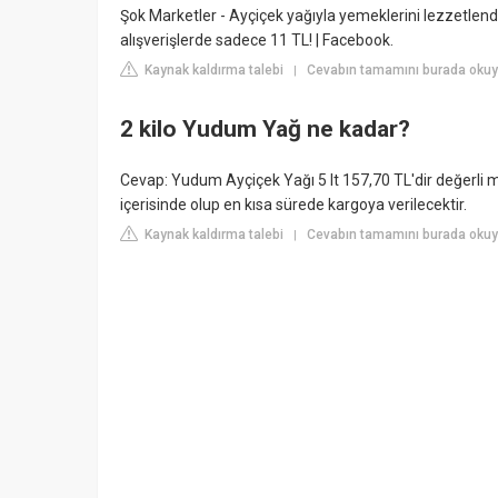
Şok Marketler - Ayçiçek yağıyla yemeklerini lezzetlendi
alışverişlerde sadece 11 TL! | Facebook.
Kaynak kaldırma talebi
Cevabın tamamını burada oku
|
2 kilo Yudum Yağ ne kadar?
Cevap: Yudum Ayçiçek Yağı 5 lt 157,70 TL'dir değerli 
içerisinde olup en kısa sürede kargoya verilecektir.
Kaynak kaldırma talebi
Cevabın tamamını burada okuy
|