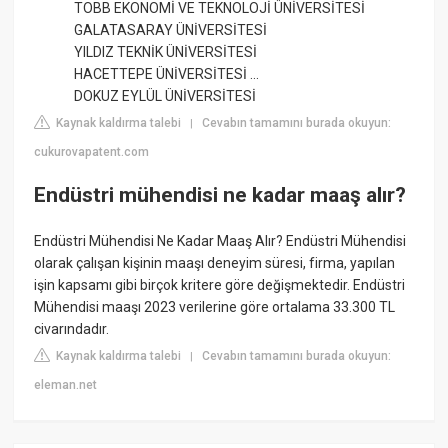
TOBB EKONOMİ VE TEKNOLOJİ ÜNİVERSİTESİ
GALATASARAY ÜNİVERSİTESİ
YILDIZ TEKNİK ÜNİVERSİTESİ
HACETTEPE ÜNİVERSİTESİ ...
DOKUZ EYLÜL ÜNİVERSİTESİ
Kaynak kaldırma talebi
Cevabın tamamını burada okuyun:
|
cukurovapatent.com
Endüstri mühendisi ne kadar maaş alır?
Endüstri Mühendisi Ne Kadar Maaş Alır? Endüstri Mühendisi
olarak çalışan kişinin maaşı deneyim süresi, firma, yapılan
işin kapsamı gibi birçok kritere göre değişmektedir. Endüstri
Mühendisi maaşı 2023 verilerine göre ortalama 33.300 TL
civarındadır.
Kaynak kaldırma talebi
Cevabın tamamını burada okuyun:
|
eleman.net