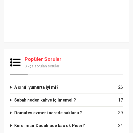
Popüler Sorular
Sıkça sorulan sorular
A sınıfı yumurta iyi mi?
26
Sabah neden kahve içilmemeli?
17
Domates ezmesi nerede saklanır?
39
Kuru mısır Duduklude kac dk Piser?
34