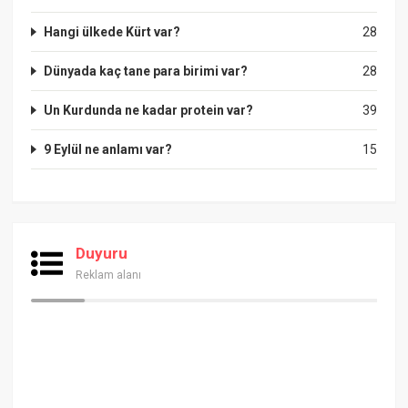
Hangi ülkede Kürt var?
28
Dünyada kaç tane para birimi var?
28
Un Kurdunda ne kadar protein var?
39
9 Eylül ne anlamı var?
15
Duyuru
Reklam alanı