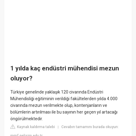
1 yılda kaç endüstri mühendisi mezun
oluyor?
Türkiye genelinde yaklaşık 120 civarında Endüstri
Mühendisliği eğitiminin verildiği fakültelerden yılda 4.000
civarında mezun verilmekte olup, kontenjanların ve
bölümlerin artırılması ile bu sayının her geçen yıl artacağı
öngörülmektedir.
Kaynak kaldırma talebi
Cevabın tamamını burada okuyun:
|
mmf.gelisim.edu.tr