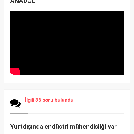
ANADOL
İlgili 36 soru bulundu
Yurtdışında endüstri mühendisliği var