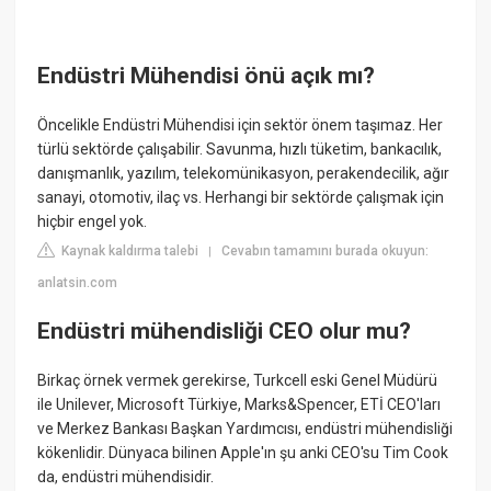
Endüstri Mühendisi önü açık mı?
Öncelikle Endüstri Mühendisi için sektör önem taşımaz. Her
türlü sektörde çalışabilir. Savunma, hızlı tüketim, bankacılık,
danışmanlık, yazılım, telekomünikasyon, perakendecilik, ağır
sanayi, otomotiv, ilaç vs. Herhangi bir sektörde çalışmak için
hiçbir engel yok.
Kaynak kaldırma talebi
Cevabın tamamını burada okuyun:
|
anlatsin.com
Endüstri mühendisliği CEO olur mu?
Birkaç örnek vermek gerekirse, Turkcell eski Genel Müdürü
ile Unilever, Microsoft Türkiye, Marks&Spencer, ETİ CEO'ları
ve Merkez Bankası Başkan Yardımcısı, endüstri mühendisliği
kökenlidir. Dünyaca bilinen Apple'ın şu anki CEO'su Tim Cook
da, endüstri mühendisidir.