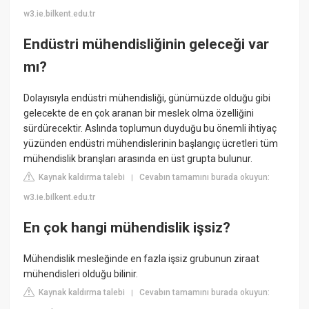
w3.ie.bilkent.edu.tr
Endüstri mühendisliğinin geleceği var
mı?
Dolayısıyla endüstri mühendisliği, günümüzde olduğu gibi
gelecekte de en çok aranan bir meslek olma özelliğini
sürdürecektir. Aslında toplumun duyduğu bu önemli ihtiyaç
yüzünden endüstri mühendislerinin başlangıç ücretleri tüm
mühendislik branşları arasında en üst grupta bulunur.
Kaynak kaldırma talebi
Cevabın tamamını burada okuyun:
|
w3.ie.bilkent.edu.tr
En çok hangi mühendislik işsiz?
Mühendislik mesleğinde en fazla işsiz grubunun ziraat
mühendisleri olduğu bilinir.
Kaynak kaldırma talebi
Cevabın tamamını burada okuyun:
|