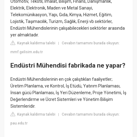
Otomotiv, Tekstil, İmalat, Bilişim, Finans, Danışmanlık,
Elektrik, Elektronik, Maden ve Metal Sanayi,
Telekomünikasyon, Yapı, Gıda, Kimya, Hizmet, Eğitim,
Lojistik, Taşımacılık, Turizm, Sağlık, Enerji vb sektörler,
Endüstri Mühendislerinin çalışabilecekleri sektörler arasında
yer almaktadır.
Kaynak kaldırma talebi
Cevabın tamamını burada okuyun:
|
mmf.gelisim.edu.tr
Endüstri Mühendisi fabrikada ne yapar?
Endüstri Mühendislerinin en çok çalıştıkları faaliyetler;
Üretim Planlama, ve Kontrol, İş Etüdü, Yatırım Planlaması,
İnsan gücü Planlaması, İş Yeri Düzenleme, Proje Yönetimi, İş
Değerlendirme ve Ücret Sistemleri ve Yönetim Bilişim
Sistemleridir.
Kaynak kaldırma talebi
Cevabın tamamını burada okuyun:
|
pau.edu.tr