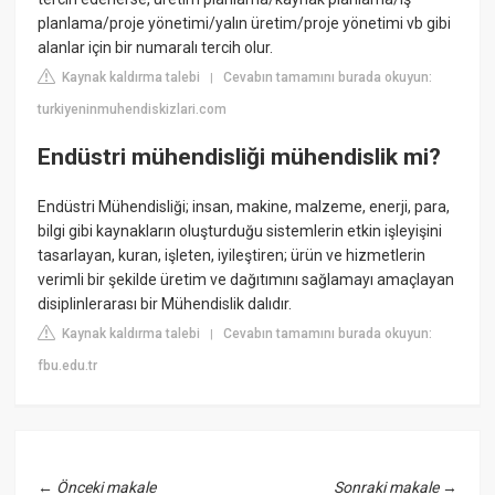
planlama/proje yönetimi/yalın üretim/proje yönetimi vb gibi
alanlar için bir numaralı tercih olur.
Kaynak kaldırma talebi
Cevabın tamamını burada okuyun:
|
turkiyeninmuhendiskizlari.com
Endüstri mühendisliği mühendislik mi?
Endüstri Mühendisliği; insan, makine, malzeme, enerji, para,
bilgi gibi kaynakların oluşturduğu sistemlerin etkin işleyişini
tasarlayan, kuran, işleten, iyileştiren; ürün ve hizmetlerin
verimli bir şekilde üretim ve dağıtımını sağlamayı amaçlayan
disiplinlerarası bir Mühendislik dalıdır.
Kaynak kaldırma talebi
Cevabın tamamını burada okuyun:
|
fbu.edu.tr
←
Önceki makale
Sonraki makale
→