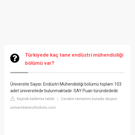
Türkiyede kaç tane endüstri mühendisliği
bölümü var?
Üniversite Sayısı: Endüstri Mühendisliği bölümü toplam 103
adet üniversitede bulunmaktadır. SAY Puan türündededir.
Kaynak kaldırma talebi
Cevabın tamamını burada okuyun:
|
universitetercihrobotu.com