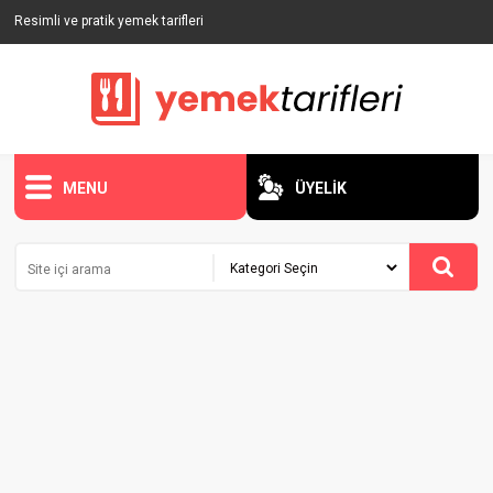
Resimli ve pratik yemek tarifleri
MENU
ÜYELİK