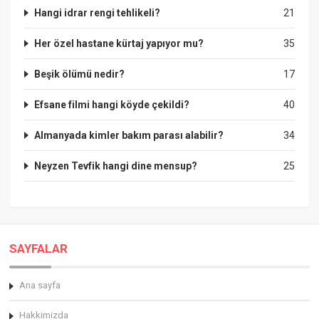
Hangi idrar rengi tehlikeli?
21
Her özel hastane kürtaj yapıyor mu?
35
Beşik ölümü nedir?
17
Efsane filmi hangi köyde çekildi?
40
Almanyada kimler bakım parası alabilir?
34
Neyzen Tevfik hangi dine mensup?
25
SAYFALAR
Ana sayfa
Hakkimizda