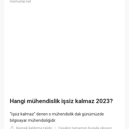
memurlar.net
Hangi mühendislik işsiz kalmaz 2023?
“İşsiz kalmaz” denen o mühendislik dalı günümüzde
bilgisayar mühendisliğidir.
Kaynak kaldırma talebi
Cevabın tamamını burada okuyun:
|