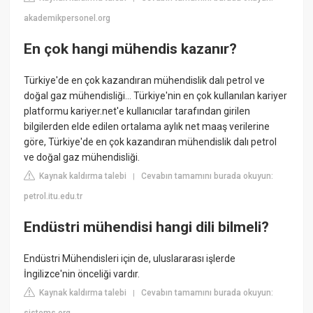
akademikpersonel.org
En çok hangi mühendis kazanır?
Türkiye'de en çok kazandıran mühendislik dalı petrol ve
doğal gaz mühendisliği... Türkiye'nin en çok kullanılan kariyer
platformu kariyer.net'e kullanıcılar tarafından girilen
bilgilerden elde edilen ortalama aylık net maaş verilerine
göre, Türkiye'de en çok kazandıran mühendislik dalı petrol
ve doğal gaz mühendisliği.
Kaynak kaldırma talebi
Cevabın tamamını burada okuyun:
|
petrol.itu.edu.tr
Endüstri mühendisi hangi dili bilmeli?
Endüstri Mühendisleri için de, uluslararası işlerde
İngilizce'nin önceliği vardır.
Kaynak kaldırma talebi
Cevabın tamamını burada okuyun:
|