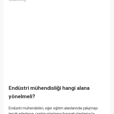
sistems.org
Endüstri mühendisliği hangi alana
yönelmeli?
Endüstri mühendisleri, eğer eğitim alanlarında çalışmayı
tercih ederlerse, üretim planlama/kaynak planlama/iş