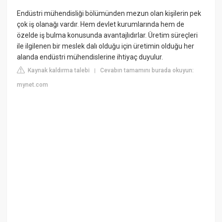
Endüstri mühendisliği bölümünden mezun olan kişilerin pek
çok iş olanağı vardır. Hem devlet kurumlarında hem de
özelde iş bulma konusunda avantajlıdırlar. Üretim süreçleri
ile ilgilenen bir meslek dalı olduğu için üretimin olduğu her
alanda endüstri mühendislerine ihtiyaç duyulur.
Kaynak kaldırma talebi
Cevabın tamamını burada okuyun:
|
mynet.com