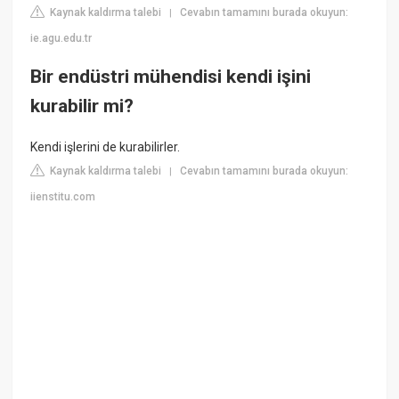
Kaynak kaldırma talebi
Cevabın tamamını burada okuyun:
|
ie.agu.edu.tr
Bir endüstri mühendisi kendi işini
kurabilir mi?
Kendi işlerini de kurabilirler.
Kaynak kaldırma talebi
Cevabın tamamını burada okuyun:
|
iienstitu.com