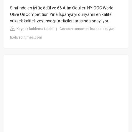
Sınıfında en iyi üç ödül ve 66 Altın Ödülleri NYIOOC World
Olive Oil Competition Yine İspanya'yı dünyanın en kaliteli
yüksek kaliteli zeytinyağı üreticileri arasında onaylıyor.
Kaynak kaldırma talebi
Cevabın tamamını burada okuyun:
|
tr.oliveoiltimes.com