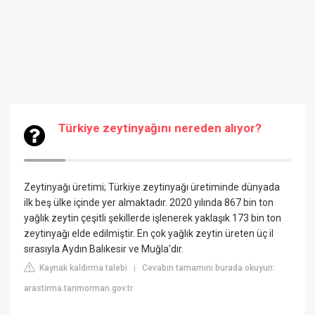
Türkiye zeytinyağını nereden alıyor?
Zeytinyağı üretimi; Türkiye zeytinyağı üretiminde dünyada
ilk beş ülke içinde yer almaktadır. 2020 yılında 867 bin ton
yağlık zeytin çeşitli şekillerde işlenerek yaklaşık 173 bin ton
zeytinyağı elde edilmiştir. En çok yağlık zeytin üreten üç il
sırasıyla Aydın Balıkesir ve Muğla'dır.
Kaynak kaldırma talebi
Cevabın tamamını burada okuyun:
|
arastirma.tarimorman.gov.tr