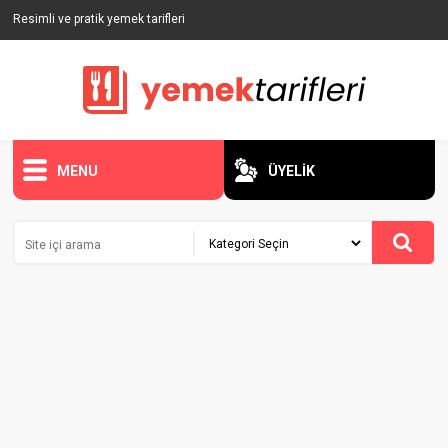
Resimli ve pratik yemek tarifleri
MENU
ÜYELİK