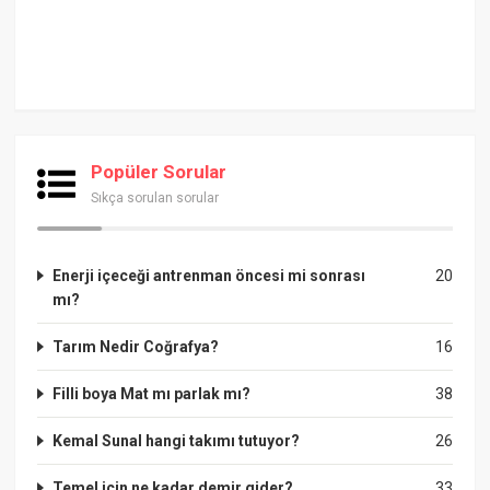
Popüler Sorular
Sıkça sorulan sorular
Enerji içeceği antrenman öncesi mi sonrası
20
mı?
Tarım Nedir Coğrafya?
16
Filli boya Mat mı parlak mı?
38
Kemal Sunal hangi takımı tutuyor?
26
Temel için ne kadar demir gider?
33