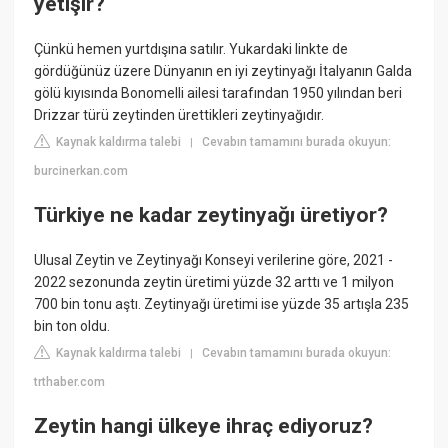
yetişir?
Çünkü hemen yurtdışına satılır. Yukardaki linkte de
gördüğünüz üzere Dünyanın en iyi zeytinyağı İtalyanın Galda
gölü kıyısında Bonomelli ailesi tarafından 1950 yılından beri
Drizzar türü zeytinden ürettikleri zeytinyağıdır.
Kaynak kaldırma talebi
Cevabın tamamını burada okuyun:
|
burcinerkan.com
Türkiye ne kadar zeytinyağı üretiyor?
Ulusal Zeytin ve Zeytinyağı Konseyi verilerine göre, 2021 -
2022 sezonunda zeytin üretimi yüzde 32 arttı ve 1 milyon
700 bin tonu aştı. Zeytinyağı üretimi ise yüzde 35 artışla 235
bin ton oldu.
Kaynak kaldırma talebi
Cevabın tamamını burada okuyun:
|
trthaber.com
Zeytin hangi ülkeye ihraç ediyoruz?