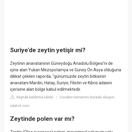
Suriye'de zeytin yetişir mi?
Zeytinin anavatanının Güneydoğu Anadolu Bölgesi'ni de
içine alan Yukarı Mezopotamya ve Güney Ön Asya olduğuna
dikkat çekilen raporda, "günümüzde zeytin bitkisinin
anavatanı Mardin, Hatay, Suriye, Filistin ve Kıbrıs adasını
içerisine alan bölge kabul edilmektedir.
Kaynak kaldırma talebi
Cevabın tamamını burada okuyun:
|
odatv4.com
Zeytinde polen var mı?