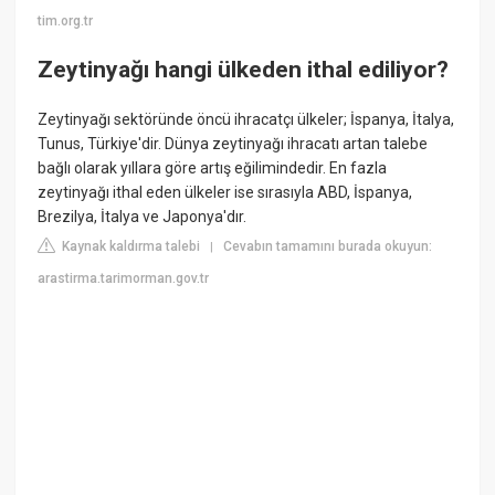
tim.org.tr
Zeytinyağı hangi ülkeden ithal ediliyor?
Zeytinyağı sektöründe öncü ihracatçı ülkeler; İspanya, İtalya,
Tunus, Türkiye'dir. Dünya zeytinyağı ihracatı artan talebe
bağlı olarak yıllara göre artış eğilimindedir. En fazla
zeytinyağı ithal eden ülkeler ise sırasıyla ABD, İspanya,
Brezilya, İtalya ve Japonya'dır.
Kaynak kaldırma talebi
Cevabın tamamını burada okuyun:
|
arastirma.tarimorman.gov.tr