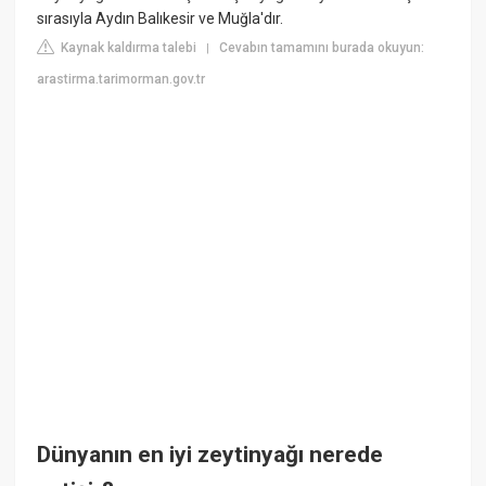
sırasıyla Aydın Balıkesir ve Muğla'dır.
Kaynak kaldırma talebi
Cevabın tamamını burada okuyun:
|
arastirma.tarimorman.gov.tr
Dünyanın en iyi zeytinyağı nerede