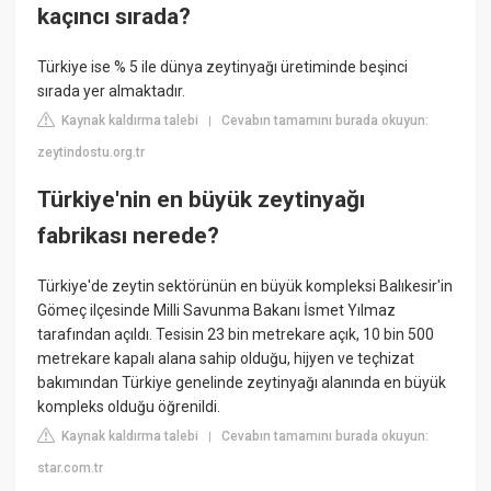
kaçıncı sırada?
Türkiye ise % 5 ile dünya zeytinyağı üretiminde beşinci
sırada yer almaktadır.
Kaynak kaldırma talebi
Cevabın tamamını burada okuyun:
|
zeytindostu.org.tr
Türkiye'nin en büyük zeytinyağı
fabrikası nerede?
Türkiye'de zeytin sektörünün en büyük kompleksi Balıkesir'in
Gömeç ilçesinde Milli Savunma Bakanı İsmet Yılmaz
tarafından açıldı. Tesisin 23 bin metrekare açık, 10 bin 500
metrekare kapalı alana sahip olduğu, hijyen ve teçhizat
bakımından Türkiye genelinde zeytinyağı alanında en büyük
kompleks olduğu öğrenildi.
Kaynak kaldırma talebi
Cevabın tamamını burada okuyun:
|
star.com.tr