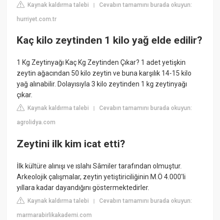
Kaynak kaldırma talebi
Cevabın tamamını burada okuyun:
|
hurriyet.com.tr
Kaç kilo zeytinden 1 kilo yağ elde edilir?
1 Kg Zeytinyağı Kaç Kg Zeytinden Çıkar? 1 adet yetişkin
zeytin ağacından 50 kilo zeytin ve buna karşılık 14-15 kilo
yağ alınabilir. Dolayısıyla 3 kilo zeytinden 1 kg zeytinyağı
çıkar.
Kaynak kaldırma talebi
Cevabın tamamını burada okuyun:
|
agrolidya.com
Zeytini ilk kim icat etti?
İlk kültüre alınışı ve ıslahı Sâmiler tarafından olmuştur.
Arkeolojik çalışmalar, zeytin yetiştiriciliğinin M.Ö 4.000'li
yıllara kadar dayandığını göstermektedirler.
Kaynak kaldırma talebi
Cevabın tamamını burada okuyun:
|
marmarabirlikakademi.com