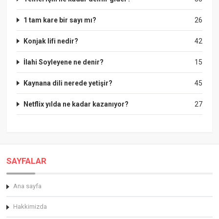
1 tam kare bir sayı mı?
26
Konjak lifi nedir?
42
İlahi Soyleyene ne denir?
15
Kaynana dili nerede yetişir?
45
Netflix yılda ne kadar kazanıyor?
27
SAYFALAR
Ana sayfa
Hakkimizda