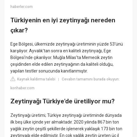
haberler.com
Türkiyenin en iyi zeytinyağı nereden
çıkar?
Ege Bölgesi, ülkemizde zeytinyağı üretiminin yüzde 53'ünü
karşılıyor. Ayvalık'tan sonra en kaliteli zeytinyağı, Ege
Bölgesi'nde çıkarılıyor. Muğla Milas'ta Memecik zeytin
çeşidinden elde edilen zeytinyağının da kaliteli olduğu,
yapılan testler sonucunda kanıtlanmıştır.
Kaynak kaldırma talebi
Cevabın tamamını burada okuyun:
|
konhaber.com
Zeytinyağı Türkiye'de üretiliyor mu?
Zeytinyağı üretimi; Türkiye zeytinyağı üretiminde dünyada
ilk beş ülke içinde yer almaktadır. 2020 yılında 867 bin ton
yağlık zeytin çeşitli şekillerde işlenerek yaklaşık 173 bin ton
zeytinyağı elde edilmiştir. En çok yağlık zeytin üreten üç il