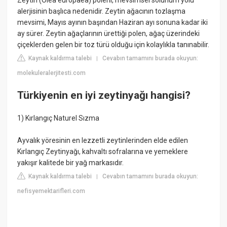
Zeytin (Olea europaea) poleni, mevsimsel solunum yolu
alerjisinin başlıca nedenidir. Zeytin ağacının tozlaşma
mevsimi, Mayıs ayının başından Haziran ayı sonuna kadar iki
ay sürer. Zeytin ağaçlarının ürettiği polen, ağaç üzerindeki
çiçeklerden gelen bir toz türü olduğu için kolaylıkla tanınabilir.
Kaynak kaldırma talebi
Cevabın tamamını burada okuyun:
|
molekuleralerjitesti.com
Türkiyenin en iyi zeytinyağı hangisi?
1) Kırlangıç Naturel Sızma
Ayvalık yöresinin en lezzetli zeytinlerinden elde edilen
Kırlangıç Zeytinyağı, kahvaltı sofralarına ve yemeklere
yakışır kalitede bir yağ markasıdır.
Kaynak kaldırma talebi
Cevabın tamamını burada okuyun:
|
nefisyemektarifleri.com