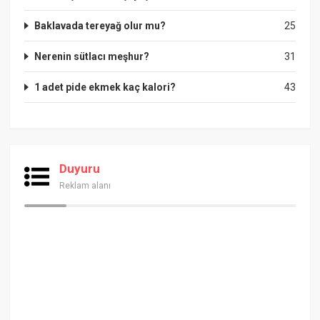
Baklavada tereyağ olur mu?
25
Nerenin sütlacı meşhur?
31
1 adet pide ekmek kaç kalori?
43
Duyuru
Reklam alanı