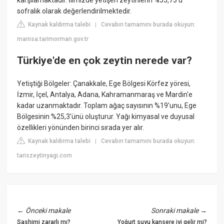
sofralık olarak değerlendirilmektedir.
Kaynak kaldırma talebi
Cevabın tamamını burada okuyun:
|
manisa.tarimorman.gov.tr
Türkiye'de en çok zeytin nerede var?
Yetiştiği Bölgeler: Çanakkale, Ege Bölgesi Körfez yöresi,
İzmir, İçel, Antalya, Adana, Kahramanmaraş ve Mardin'e
kadar uzanmaktadır. Toplam ağaç sayısının %19'unu, Ege
Bölgesinin %25,3'ünü oluşturur. Yağı kimyasal ve duyusal
özellikleri yönünden birinci sırada yer alır.
Kaynak kaldırma talebi
Cevabın tamamını burada okuyun:
|
tariszeytinyagi.com
←
Önceki makale
Sonraki makale
→
Sashimi zararlı mı?
Yoğurt suyu kansere iyi gelir mi?