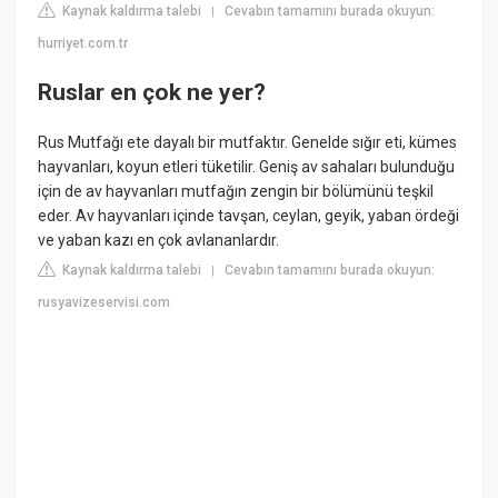
Kaynak kaldırma talebi
Cevabın tamamını burada okuyun:
|
hurriyet.com.tr
Ruslar en çok ne yer?
Rus Mutfağı ete dayalı bir mutfaktır. Genelde sığır eti, kümes
hayvanları, koyun etleri tüketilir. Geniş av sahaları bulunduğu
için de av hayvanları mutfağın zengin bir bölümünü teşkil
eder. Av hayvanları içinde tavşan, ceylan, geyik, yaban ördeği
ve yaban kazı en çok avlananlardır.
Kaynak kaldırma talebi
Cevabın tamamını burada okuyun:
|
rusyavizeservisi.com