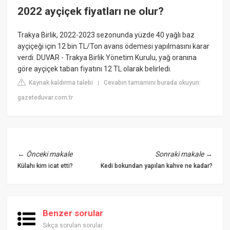
2022 ayçiçek fiyatları ne olur?
Trakya Birlik, 2022-2023 sezonunda yüzde 40 yağlı baz
ayçiçeği için 12 bin TL/Ton avans ödemesi yapılmasını karar
verdi. DUVAR - Trakya Birlik Yönetim Kurulu, yağ oranına
göre ayçiçek taban fiyatını 12 TL olarak belirledi.
Kaynak kaldırma talebi
Cevabın tamamını burada okuyun:
|
gazeteduvar.com.tr
←
Önceki makale
Sonraki makale
→
Külahı kim icat etti?
Kedi bokundan yapılan kahve ne kadar?
Benzer sorular
Sıkça sorulan sorular