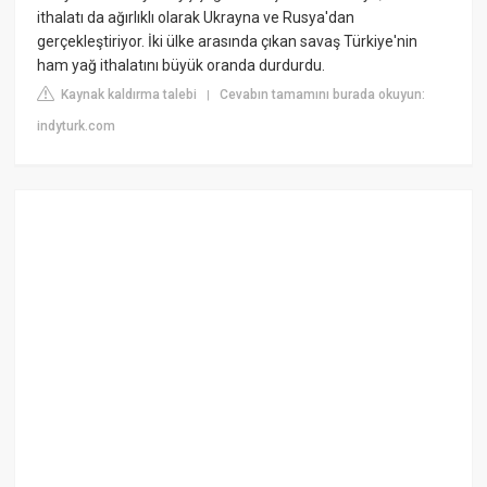
ithalatı da ağırlıklı olarak Ukrayna ve Rusya'dan
gerçekleştiriyor. İki ülke arasında çıkan savaş Türkiye'nin
ham yağ ithalatını büyük oranda durdurdu.
Kaynak kaldırma talebi
Cevabın tamamını burada okuyun:
|
indyturk.com