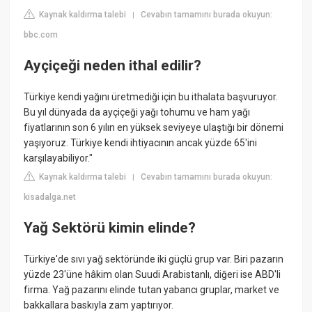
Kaynak kaldırma talebi
Cevabın tamamını burada okuyun:
|
bbc.com
Ayçiçeği neden ithal edilir?
Türkiye kendi yağını üretmediği için bu ithalata başvuruyor.
Bu yıl dünyada da ayçiçeği yağı tohumu ve ham yağı
fiyatlarının son 6 yılın en yüksek seviyeye ulaştığı bir dönemi
yaşıyoruz. Türkiye kendi ihtiyacının ancak yüzde 65'ini
karşılayabiliyor."
Kaynak kaldırma talebi
Cevabın tamamını burada okuyun:
|
kisadalga.net
Yağ Sektörü kimin elinde?
Türkiye'de sıvı yağ sektöründe iki güçlü grup var. Biri pazarın
yüzde 23'üne hâkim olan Suudi Arabistanlı, diğeri ise ABD'li
firma. Yağ pazarını elinde tutan yabancı gruplar, market ve
bakkallara baskıyla zam yaptırıyor.