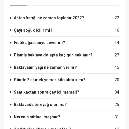
Antep fıstığı ne zaman toplanır 2022?
22
Çayı soğuk içilir mi?
16
Fıstık ağacı suyu sever mi?
44
Pişmiş baklava dolapta kaç gün saklanır?
27
Baklavanın yağı ne zaman verilir?
45
Günde 2 ekmek yemek kilo aldırır mı?
20
Saat kaçtan sonra çay içilmemeli?
34
Baklavada tereyağ olur mu?
25
Nerenin sütlacı meşhur?
31