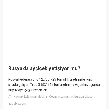
Rusya'da ayçiçek yetişiyor mu?
Rusya Federasyonu 12.755.725 ton yıllık üretimiyle ikinci
sırada geliyor. Yılda 3.537.545 ton üretim ile Arjantin, üçüncü
büyük ayçiçeği üreticisidir.
Kaynak kaldırma talebi
Cevabın tamamını burada okuyun:
|
atlasbig.com