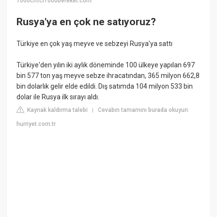
1000ciftci1000bereket.com
Rusya'ya en çok ne satıyoruz?
Türkiye en çok yaş meyve ve sebzeyi Rusya'ya sattı
Türkiye'den yılın iki aylık döneminde 100 ülkeye yapılan 697
bin 577 ton yaş meyve sebze ihracatından, 365 milyon 662,8
bin dolarlık gelir elde edildi. Dış satımda 104 milyon 533 bin
dolar ile Rusya ilk sırayı aldı.
Kaynak kaldırma talebi
Cevabın tamamını burada okuyun:
|
hurriyet.com.tr