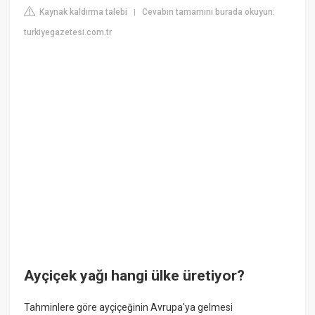
Kaynak kaldırma talebi
Cevabın tamamını burada okuyun:
|
turkiyegazetesi.com.tr
Ayçiçek yağı hangi ülke üretiyor?
Tahminlere göre ayçiçeğinin Avrupa'ya gelmesi