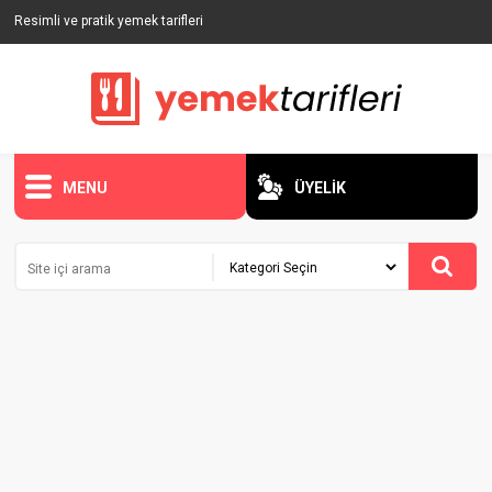
Resimli ve pratik yemek tarifleri
MENU
ÜYELİK