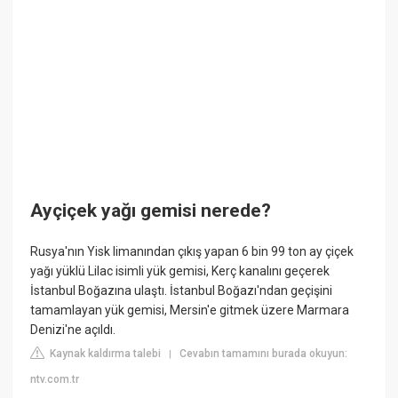
Ayçiçek yağı gemisi nerede?
Rusya'nın Yisk limanından çıkış yapan 6 bin 99 ton ay çiçek
yağı yüklü Lilac isimli yük gemisi, Kerç kanalını geçerek
İstanbul Boğazına ulaştı. İstanbul Boğazı'ndan geçişini
tamamlayan yük gemisi, Mersin'e gitmek üzere Marmara
Denizi'ne açıldı.
Kaynak kaldırma talebi
Cevabın tamamını burada okuyun:
|
ntv.com.tr