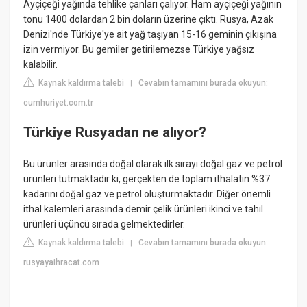
Ayçiçeği yağında tehlike çanları çalıyor. Ham ayçiçeği yağının
tonu 1400 dolardan 2 bin doların üzerine çıktı. Rusya, Azak
Denizi'nde Türkiye'ye ait yağ taşıyan 15-16 geminin çıkışına
izin vermiyor. Bu gemiler getirilemezse Türkiye yağsız
kalabilir.
Kaynak kaldırma talebi
Cevabın tamamını burada okuyun:
|
cumhuriyet.com.tr
Türkiye Rusyadan ne alıyor?
Bu ürünler arasında doğal olarak ilk sırayı doğal gaz ve petrol
ürünleri tutmaktadır ki, gerçekten de toplam ithalatın %37
kadarını doğal gaz ve petrol oluşturmaktadır. Diğer önemli
ithal kalemleri arasında demir çelik ürünleri ikinci ve tahıl
ürünleri üçüncü sırada gelmektedirler.
Kaynak kaldırma talebi
Cevabın tamamını burada okuyun:
|
rusyayaihracat.com