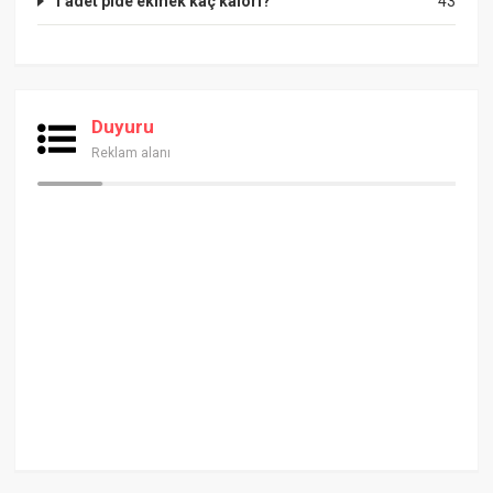
1 adet pide ekmek kaç kalori?
43
Duyuru
Reklam alanı