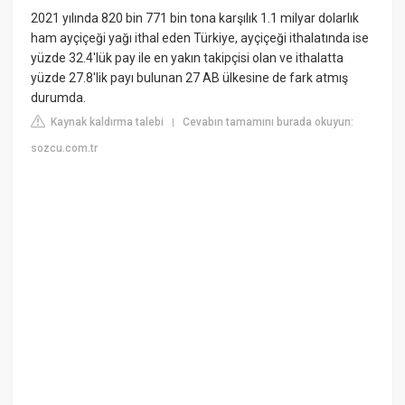
2021 yılında 820 bin 771 bin tona karşılık 1.1 milyar dolarlık
ham ayçiçeği yağı ithal eden Türkiye, ayçiçeği ithalatında ise
yüzde 32.4'lük pay ile en yakın takipçisi olan ve ithalatta
yüzde 27.8'lik payı bulunan 27 AB ülkesine de fark atmış
durumda.
Kaynak kaldırma talebi
Cevabın tamamını burada okuyun:
|
sozcu.com.tr