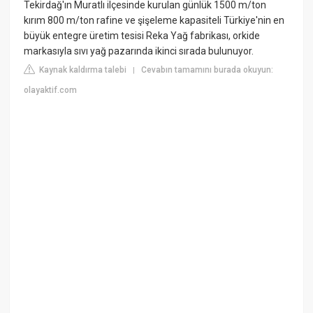
Tekirdağ'ın Muratlı ilçesinde kurulan günlük 1500 m/ton
kırım 800 m/ton rafine ve şişeleme kapasiteli Türkiye'nin en
büyük entegre üretim tesisi Reka Yağ fabrikası, orkide
markasıyla sıvı yağ pazarında ikinci sırada bulunuyor.
Kaynak kaldırma talebi
Cevabın tamamını burada okuyun:
|
olayaktif.com