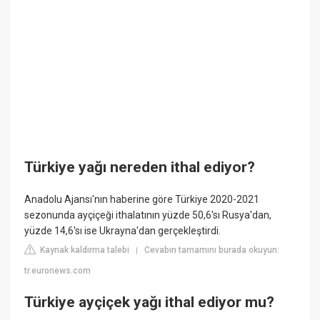
Türkiye yağı nereden ithal ediyor?
Anadolu Ajansı'nın haberine göre Türkiye 2020-2021
sezonunda ayçiçeği ithalatının yüzde 50,6'sı Rusya'dan,
yüzde 14,6'sı ise Ukrayna'dan gerçekleştirdi.
Kaynak kaldırma talebi
Cevabın tamamını burada okuyun:
|
tr.euronews.com
Türkiye ayçiçek yağı ithal ediyor mu?