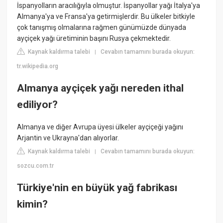
İspanyolların aracılığıyla olmuştur. İspanyollar yağı İtalya'ya
Almanya'ya ve Fransa'ya getirmişlerdir. Bu ülkeler bitkiyle
çok tanışmış olmalarına rağmen günümüzde dünyada
ayçiçek yağı üretiminin başını Rusya çekmektedir.
Kaynak kaldırma talebi
Cevabın tamamını burada okuyun:
|
tr.wikipedia.org
Almanya ayçiçek yağı nereden ithal
ediliyor?
Almanya ve diğer Avrupa üyesi ülkeler ayçiçeği yağını
Arjantin ve Ukrayna'dan alıyorlar.
Kaynak kaldırma talebi
Cevabın tamamını burada okuyun:
|
sozcu.com.tr
Türkiye'nin en büyük yağ fabrikası
kimin?