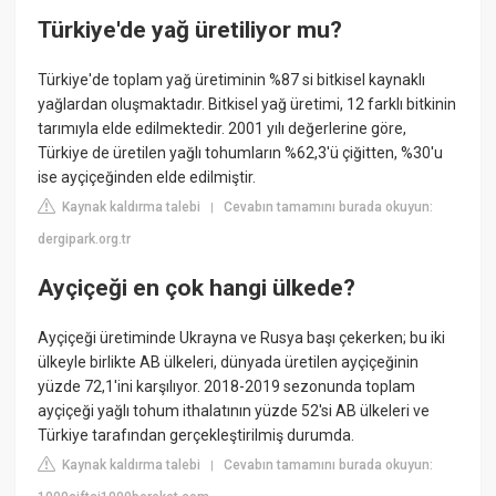
Türkiye'de yağ üretiliyor mu?
Türkiye'de toplam yağ üretiminin %87 si bitkisel kaynaklı
yağlardan oluşmaktadır. Bitkisel yağ üretimi, 12 farklı bitkinin
tarımıyla elde edilmektedir. 2001 yılı değerlerine göre,
Türkiye de üretilen yağlı tohumların %62,3'ü çiğitten, %30'u
ise ayçiçeğinden elde edilmiştir.
Kaynak kaldırma talebi
Cevabın tamamını burada okuyun:
|
dergipark.org.tr
Ayçiçeği en çok hangi ülkede?
Ayçiçeği üretiminde Ukrayna ve Rusya başı çekerken; bu iki
ülkeyle birlikte AB ülkeleri, dünyada üretilen ayçiçeğinin
yüzde 72,1'ini karşılıyor. 2018-2019 sezonunda toplam
ayçiçeği yağlı tohum ithalatının yüzde 52'si AB ülkeleri ve
Türkiye tarafından gerçekleştirilmiş durumda.
Kaynak kaldırma talebi
Cevabın tamamını burada okuyun:
|