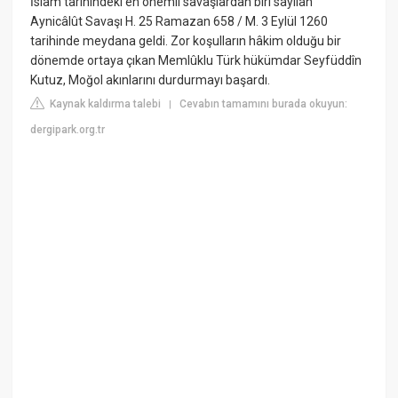
İslam tarihindeki en önemli savaşlardan biri sayılan
Aynicâlût Savaşı H. 25 Ramazan 658 / M. 3 Eylül 1260
tarihinde meydana geldi. Zor koşulların hâkim olduğu bir
dönemde ortaya çıkan Memlûklu Türk hükümdar Seyfüddîn
Kutuz, Moğol akınlarını durdurmayı başardı.
Kaynak kaldırma talebi
Cevabın tamamını burada okuyun:
|
dergipark.org.tr