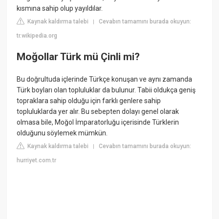
kısmına sahip olup yayıldılar.
Kaynak kaldırma talebi
Cevabın tamamını burada okuyun:
|
tr.wikipedia.org
Moğollar Türk mü Çinli mi?
Bu doğrultuda içlerinde Türkçe konuşan ve aynı zamanda
Türk boyları olan topluluklar da bulunur. Tabii oldukça geniş
topraklara sahip olduğu için farklı genlere sahip
topluluklarda yer alır. Bu sebepten dolayı genel olarak
olmasa bile, Moğol İmparatorluğu içerisinde Türklerin
olduğunu söylemek mümkün.
Kaynak kaldırma talebi
Cevabın tamamını burada okuyun:
|
hurriyet.com.tr