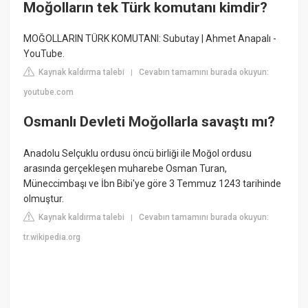
Moğolların tek Türk komutanı kimdir?
MOĞOLLARIN TÜRK KOMUTANI: Subutay | Ahmet Anapalı -
YouTube.
Kaynak kaldırma talebi
Cevabın tamamını burada okuyun:
|
youtube.com
Osmanlı Devleti Moğollarla savaştı mı?
Anadolu Selçuklu ordusu öncü birliği ile Moğol ordusu
arasında gerçekleşen muharebe Osman Turan,
Müneccimbaşı ve İbn Bibi'ye göre 3 Temmuz 1243 tarihinde
olmuştur.
Kaynak kaldırma talebi
Cevabın tamamını burada okuyun:
|
tr.wikipedia.org