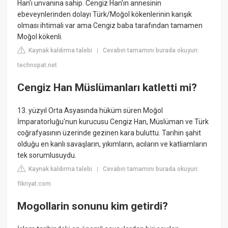
Han'ı unvanına sahip. Cengiz Han'ın annesinin
ebeveynlerinden dolayı Türk/Moğol kökenlerinin karışık
olması ihtimali var ama Cengiz baba tarafından tamamen
Moğol kökenli.
Kaynak kaldırma talebi
Cevabın tamamını burada okuyun:
|
technopat.net
Cengiz Han Müslümanları katletti mi?
13. yüzyıl Orta Asyasında hüküm süren Moğol
İmparatorluğu'nun kurucusu Cengiz Han, Müslüman ve Türk
coğrafyasının üzerinde gezinen kara buluttu. Tarihin şahit
olduğu en kanlı savaşların, yıkımların, acıların ve katliamların
tek sorumlusuydu.
Kaynak kaldırma talebi
Cevabın tamamını burada okuyun:
|
fikriyat.com
Mogollarin sonunu kim getirdi?