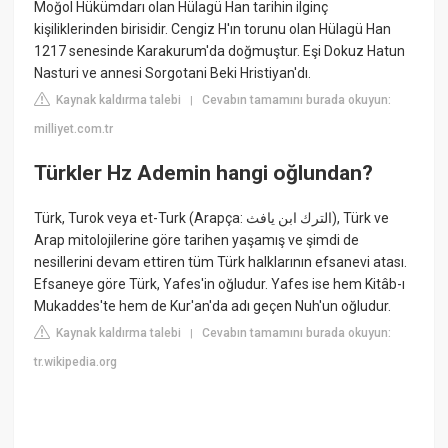
Moğol Hükümdarı olan Hülagü Han tarihin ilginç
kişiliklerinden birisidir. Cengiz H'ın torunu olan Hülagü Han
1217 senesinde Karakurum'da doğmuştur. Eşi Dokuz Hatun
Nasturi ve annesi Sorgotani Beki Hristiyan'dı.
Kaynak kaldırma talebi
Cevabın tamamını burada okuyun:
|
milliyet.com.tr
Türkler Hz Ademin hangi oğlundan?
Türk, Turok veya et-Turk (Arapça: الترك ابن يافث), Türk ve
Arap mitolojilerine göre tarihen yaşamış ve şimdi de
nesillerini devam ettiren tüm Türk halklarının efsanevi atası.
Efsaneye göre Türk, Yafes'in oğludur. Yafes ise hem Kitâb-ı
Mukaddes'te hem de Kur'an'da adı geçen Nuh'un oğludur.
Kaynak kaldırma talebi
Cevabın tamamını burada okuyun:
|
tr.wikipedia.org