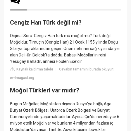
Cengiz Han Türk değil mi?
Orijinal Soru: Cengiz Han türk mü moğol mu? Türk değil
Moğoldur. Timuçin (Cengiz Han) 21 Ocak 1155 yılında Doğu
Sibirya topraklarından geçen Onon nehrinin sağ kıyısında yer
alan Deli-ün Boldok'ta doğdu. Babası Moğollar'ın reisi
Yesügay Bahadır, annesi Houlen Ece'dir.
Kaynak kaldırma talebi
Cevabın tamamını burada okuyun:
|
evrimagaci.org
Moğol Türkleri var mıdır?
Bugün Moğollar, Moğolistan dışında Rusya'ya bağlı; Aga
Buryat Özerk Bölgesi, Ustorda Özerk Bölgesi ve Buryat
Cumhuriyetinde yaşamaktadırlar. Ayrıca Çin'de neredeyse 6
milyon etnik Moğol var ve bunların 4 milyondan fazlası İç
Moğolistan'da yaşar. Tarihte, Asya kıtasının büyük bir