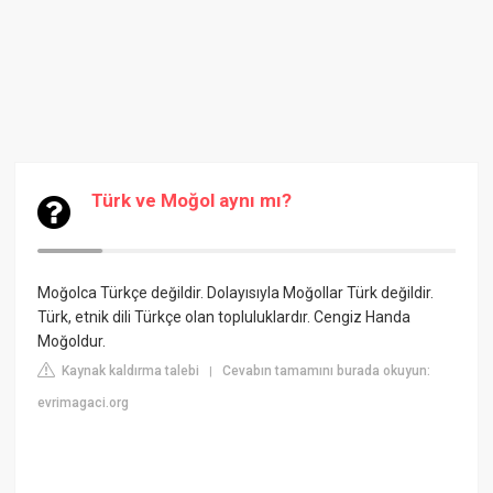
Türk ve Moğol aynı mı?
Moğolca Türkçe değildir. Dolayısıyla Moğollar Türk değildir.
Türk, etnik dili Türkçe olan topluluklardır. Cengiz Handa
Moğoldur.
Kaynak kaldırma talebi
Cevabın tamamını burada okuyun:
|
evrimagaci.org