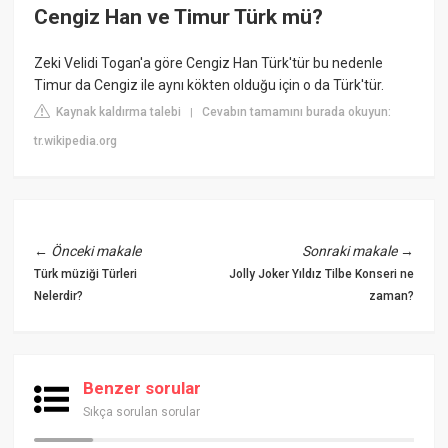
Cengiz Han ve Timur Türk mü?
Zeki Velidi Togan'a göre Cengiz Han Türk'tür bu nedenle
Timur da Cengiz ile aynı kökten olduğu için o da Türk'tür.
Kaynak kaldırma talebi
Cevabın tamamını burada okuyun:
|
tr.wikipedia.org
←
Önceki makale
Sonraki makale
→
Türk müziği Türleri
Jolly Joker Yıldız Tilbe Konseri ne
Nelerdir?
zaman?
Benzer sorular
Sıkça sorulan sorular