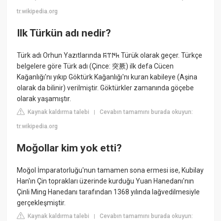
tr.wikipedia.org
Ilk Türkün adı nedir?
Türk adı Orhun Yazıtlarında 𐱅𐰇𐰼𐰰 Türük olarak geçer. Türkçe
belgelere göre Türk adı (Çince: 突厥) ilk defa Cücen
Kağanlığı'nı yıkıp Göktürk Kağanlığı'nı kuran kabileye (Aşina
olarak da bilinir) verilmiştir. Göktürkler zamanında göçebe
olarak yaşamıştır.
Kaynak kaldırma talebi
Cevabın tamamını burada okuyun:
|
tr.wikipedia.org
Moğollar kim yok etti?
Moğol İmparatorluğu'nun tamamen sona ermesi ise, Kubilay
Han'ın Çin toprakları üzerinde kurduğu Yuan Hanedanı'nın
Çinli Ming Hanedanı tarafından 1368 yılında lağvedilmesiyle
gerçekleşmiştir.
Kaynak kaldırma talebi
Cevabın tamamını burada okuyun:
|