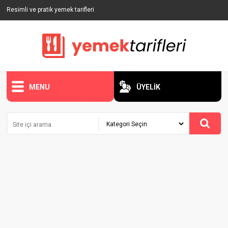
Resimli ve pratik yemek tarifleri
MENU
ÜYELİK