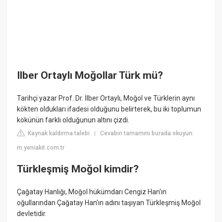
Ilber Ortaylı Moğollar Türk mü?
Tarihçi yazar Prof. Dr. İlber Ortaylı, Moğol ve Türklerin aynı
kökten oldukları ifadesi olduğunu belirterek, bu iki toplumun
kökünün farklı olduğunun altını çizdi.
Kaynak kaldırma talebi
Cevabın tamamını burada okuyun:
|
m.yeniakit.com.tr
Türkleşmiş Moğol kimdir?
Çağatay Hanlığı, Moğol hükümdarı Cengiz Han'ın
oğullarından Çağatay Han'ın adını taşıyan Türkleşmiş Moğol
devletidir.