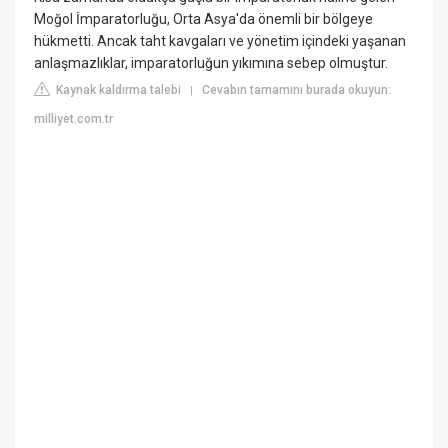
Moğol İmparatorluğu, Orta Asya'da önemli bir bölgeye
hükmetti. Ancak taht kavgaları ve yönetim içindeki yaşanan
anlaşmazlıklar, imparatorluğun yıkımına sebep olmuştur.
Kaynak kaldırma talebi
Cevabın tamamını burada okuyun:
|
milliyet.com.tr