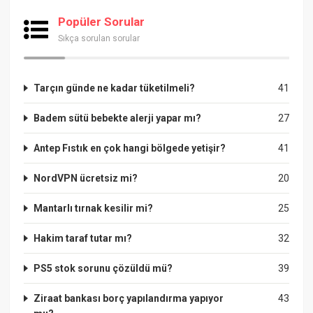
Popüler Sorular
Sıkça sorulan sorular
Tarçın günde ne kadar tüketilmeli?
41
Badem sütü bebekte alerji yapar mı?
27
Antep Fıstık en çok hangi bölgede yetişir?
41
NordVPN ücretsiz mi?
20
Mantarlı tırnak kesilir mi?
25
Hakim taraf tutar mı?
32
PS5 stok sorunu çözüldü mü?
39
Ziraat bankası borç yapılandırma yapıyor
43