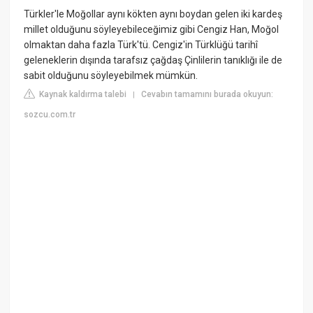
Türkler'le Moğollar aynı kökten aynı boydan gelen iki kardeş
millet olduğunu söyleyebileceğimiz gibi Cengiz Han, Moğol
olmaktan daha fazla Türk'tü. Cengiz'in Türklüğü tarihî
geleneklerin dışında tarafsız çağdaş Çinlilerin tanıklığı ile de
sabit olduğunu söyleyebilmek mümkün.
Kaynak kaldırma talebi
Cevabın tamamını burada okuyun:
|
sozcu.com.tr