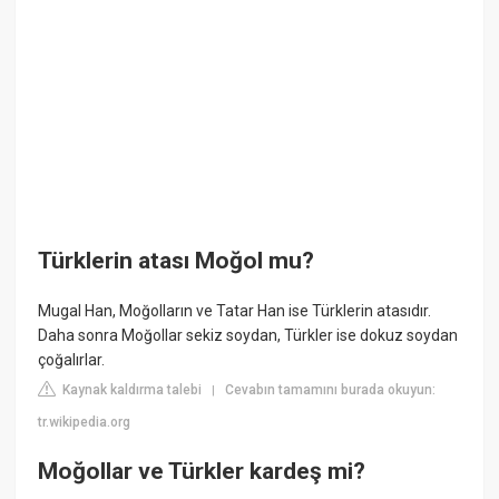
Türklerin atası Moğol mu?
Mugal Han, Moğolların ve Tatar Han ise Türklerin atasıdır.
Daha sonra Moğollar sekiz soydan, Türkler ise dokuz soydan
çoğalırlar.
Kaynak kaldırma talebi
Cevabın tamamını burada okuyun:
|
tr.wikipedia.org
Moğollar ve Türkler kardeş mi?