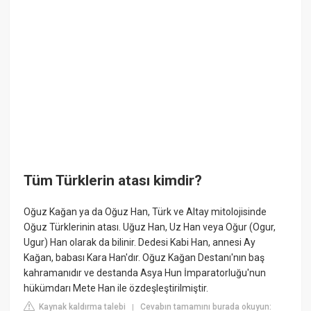
Tüm Türklerin atası kimdir?
Oğuz Kağan ya da Oğuz Han, Türk ve Altay mitolojisinde
Oğuz Türklerinin atası. Uğuz Han, Uz Han veya Oğur (Ogur,
Ugur) Han olarak da bilinir. Dedesi Kabi Han, annesi Ay
Kağan, babası Kara Han'dır. Oğuz Kağan Destanı'nın baş
kahramanıdır ve destanda Asya Hun İmparatorluğu'nun
hükümdarı Mete Han ile özdeşleştirilmiştir.
Kaynak kaldırma talebi
Cevabın tamamını burada okuyun:
|