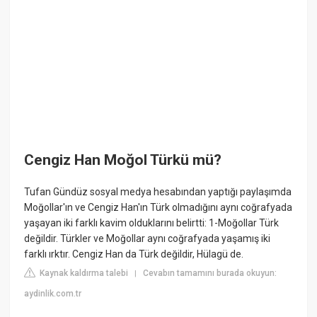
Cengiz Han Moğol Türkü mü?
Tufan Gündüz sosyal medya hesabından yaptığı paylaşımda
Moğollar'ın ve Cengiz Han'ın Türk olmadığını aynı coğrafyada
yaşayan iki farklı kavim olduklarını belirtti: 1-Moğollar Türk
değildir. Türkler ve Moğollar aynı coğrafyada yaşamış iki
farklı ırktır. Cengiz Han da Türk değildir, Hülagü de.
Kaynak kaldırma talebi
Cevabın tamamını burada okuyun:
|
aydinlik.com.tr