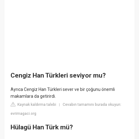
Cengiz Han Türkleri seviyor mu?
Ayrıca Cengiz Han Türkleri sever ve bir çoğunu önemli
makamlara da getirirdi.
Kaynak kaldırma talebi
Cevabın tamamını burada okuyun:
|
evrimagaci.org
Hülagü Han Türk mü?