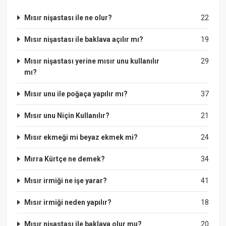
Mısır nişastası ile ne olur?
22
Mısır nişastası ile baklava açılır mı?
19
Mısır nişastası yerine mısır unu kullanılır
29
mı?
Mısır unu ile poğaça yapılır mı?
37
Mısır unu Niçin Kullanılır?
21
Mısır ekmeği mi beyaz ekmek mi?
24
Mırra Kürtçe ne demek?
34
Mısır irmiği ne işe yarar?
41
Mısır irmiği neden yapılır?
18
Mısır nişastası ile baklava olur mu?
20