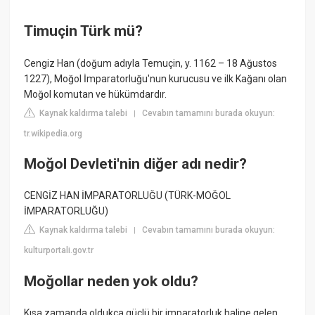
Timuçin Türk mü?
Cengiz Han (doğum adıyla Temuçin, y. 1162 – 18 Ağustos
1227), Moğol İmparatorluğu'nun kurucusu ve ilk Kağanı olan
Moğol komutan ve hükümdardır.
Kaynak kaldırma talebi
Cevabın tamamını burada okuyun:
|
tr.wikipedia.org
Moğol Devleti'nin diğer adı nedir?
CENGİZ HAN İMPARATORLUĞU (TÜRK-MOĞOL
İMPARATORLUĞU)
Kaynak kaldırma talebi
Cevabın tamamını burada okuyun:
|
kulturportali.gov.tr
Moğollar neden yok oldu?
Kısa zamanda oldukça güçlü bir imparatorluk haline gelen