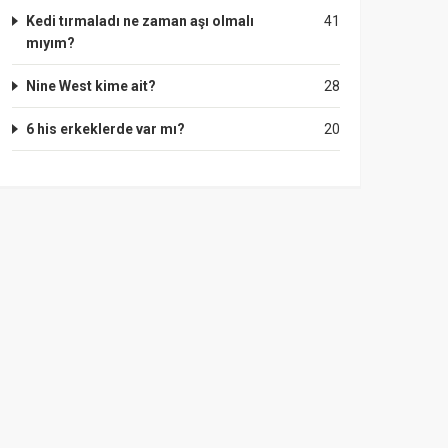
Kedi tırmaladı ne zaman aşı olmalı
41
mıyım?
Nine West kime ait?
28
6 his erkeklerde var mı?
20