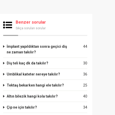
Benzer sorular
Sıkça sorulan sorular
İmplant yapıldıktan sonra geçici diş
44
ne zaman takılır?
Diş teli kaç dk da takılır?
30
Umblikal kateter nereye takılır?
36
Tektaş bekarken hangi ele takılır?
25
Altın bilezik hangi kola takılır?
40
Çip ne için takılır?
34