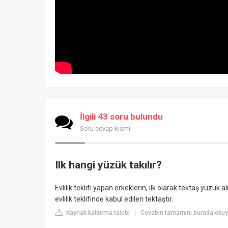
İlgili 43 soru bulundu
Soru cevap kısmı
Ilk hangi yüzük takılır?
Evlilik teklifi yapan erkeklerin, ilk olarak tektaş yüzük
evlilik teklifinde kabul edilen tektaştır.
Kaynak kaldırma talebi
Cevabın tamamını burada okuy
|