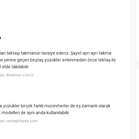
?
an tektaşı takmanızı tavsiye ederiz. Şayet ayrı ayrı takma
yans yerine geçen beştaş yüzükler evlenmeden önce tektaş ile
 elde takılabilir.
un: dreamon.com.tr
lanta yüzükler birçok farklı mücevherler de eş zamanlı olarak
modelleri de aynı anda kullanılabilir.
un: ventapirlanta.com