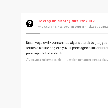
Tektaş ve sırataş nasıl takılır?
Ana Sayfa
»
Sıkça sorulan sorular
» Tektaş ve sırata
Nişan veya evlilik zamanında alyans olarak beştaş yüzük 
tektaşla birlikte sağ elin yüzük parmağında kullanılırken
parmağında kullanılabilir.
Kaynak kaldırma talebi
Cevabın tamamını burada okuy
|