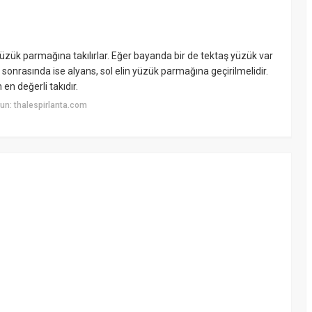
yüzük parmağına takılırlar. Eğer bayanda bir de tektaş yüzük var
n sonrasında ise alyans, sol elin yüzük parmağına geçirilmelidir.
en değerli takıdır.
un: thalespirlanta.com