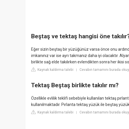
Beştaş ve tektaş hangisi öne takılır
Eğer sizin beştaş bir yüzüğünüz varsa önce onu ardınd
imkanınız var ise ayrı takmanız daha iyi olacaktır. Al
birlikte sağ elde takılırken evlendikten sonra her ikisi sol
Kaynak kaldırma talebi
Cevabın tamamını burada okuy
|
Tektaş Beştaş birlikte takılır mı?
Özellikle evlilik teklifi sebebiyle kullanılan tektaş pır
kullanılmaktadır. Pırlanta tektaş yüzük ile beştaş yüzük 
Kaynak kaldırma talebi
Cevabın tamamını burada okuy
|