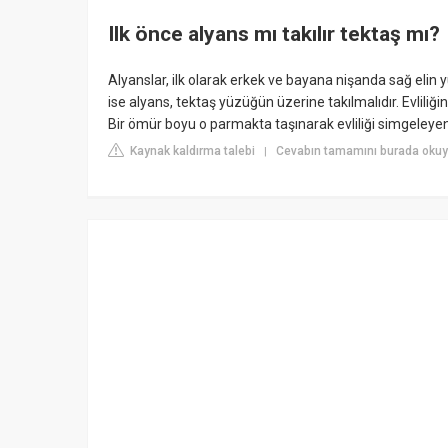
Ilk önce alyans mı takılır tektaş mı?
Alyanslar, ilk olarak erkek ve bayana nişanda sağ elin 
ise alyans, tektaş yüzüğün üzerine takılmalıdır. Evliliği
Bir ömür boyu o parmakta taşınarak evliliği simgeleyen 
Kaynak kaldırma talebi
Cevabın tamamını burada okuy
|