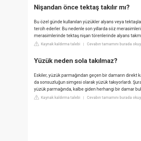
Nişandan önce tektaş takılır mı?
Bu özel günde kullanılan yüzükler alyans veya tektaşla
tercih ederler. Bu nedenle son yıllarda söz merasimleri
merasimlerinde tektaş nişan törenlerinde alyans takma
Kaynak kaldırma talebi
Cevabın tamamını burada okuy
|
Yüzük neden sola takılmaz?
Eskiler, yüzük parmağından geçen bir damarın direkt k
da sonsuzluğun simgesi olarak yüzük takıyorlardı. Şurad
yüzük parmağında, kalbe giden herhangi bir damar bu
Kaynak kaldırma talebi
Cevabın tamamını burada okuy
|