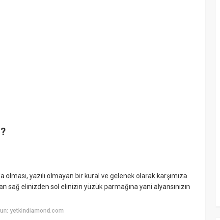
ı?
a olması, yazılı olmayan bir kural ve gelenek olarak karşımıza
n sağ elinizden sol elinizin yüzük parmağına yani alyansınızın
yun: yetkindiamond.com