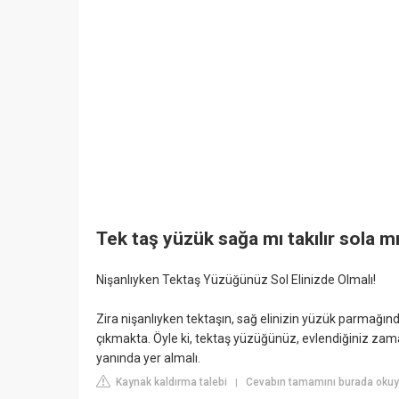
Tek taş yüzük sağa mı takılır sola m
Nişanlıyken Tektaş Yüzüğünüz Sol Elinizde Olmalı!
Zira nişanlıyken tektaşın, sağ elinizin yüzük parmağınd
çıkmakta. Öyle ki, tektaş yüzüğünüz, evlendiğiniz zama
yanında yer almalı.
Kaynak kaldırma talebi
Cevabın tamamını burada oku
|