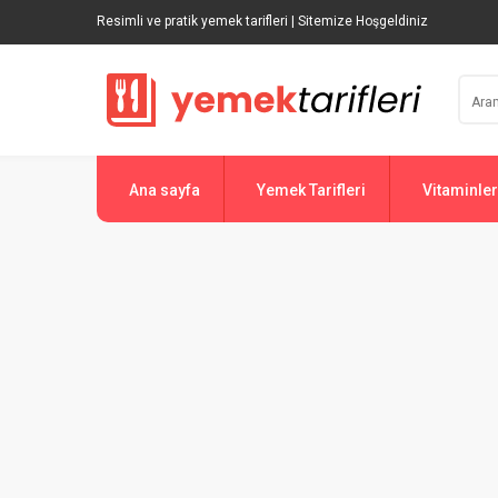
Resimli ve pratik yemek tarifleri | Sitemize Hoşgeldiniz
Ana sayfa
Yemek Tarifleri
Vitaminler