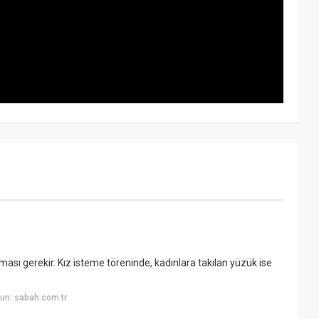
 alması gerekir. Kız isteme töreninde, kadınlara takılan yüzük ise
un: sabah.com.tr