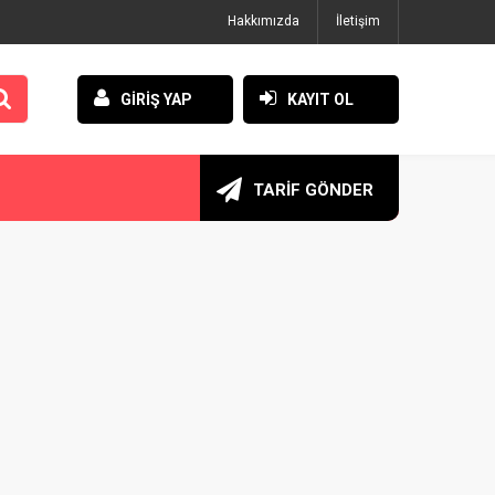
Hakkımızda
İletişim
GİRİŞ YAP
KAYIT OL
TARİF GÖNDER