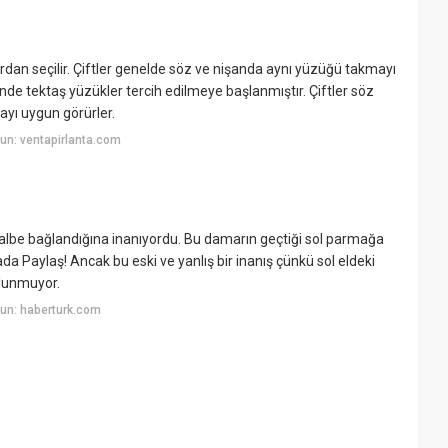
rdan seçilir. Çiftler genelde söz ve nişanda aynı yüzüğü takmayı
nde tektaş yüzükler tercih edilmeye başlanmıştır. Çiftler söz
yı uygun görürler.
un: ventapirlanta.com
albe bağlandığına inanıyordu. Bu damarın geçtiği sol parmağa
a Paylaş! Ancak bu eski ve yanlış bir inanış çünkü sol eldeki
lunmuyor.
un: haberturk.com