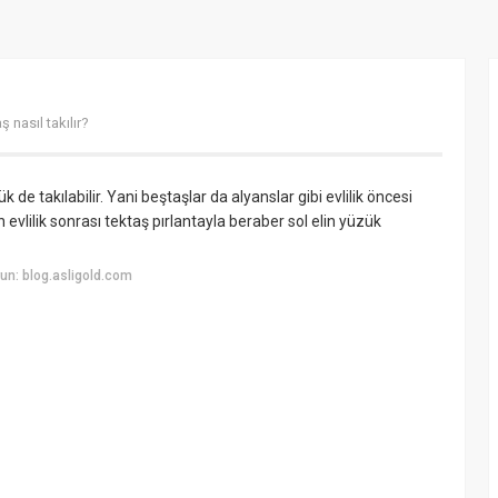
ş nasıl takılır?
de takılabilir. Yani beştaşlar da alyanslar gibi evlilik öncesi
 evlilik sonrası tektaş pırlantayla beraber sol elin yüzük
un: blog.asligold.com