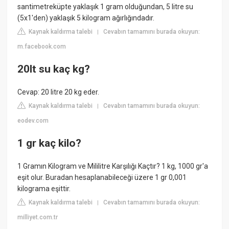
santimetreküpte yaklaşık 1 gram olduğundan, 5 litre su
(5x1'den) yaklaşık 5 kilogram ağırlığındadır.
Kaynak kaldırma talebi
Cevabın tamamını burada okuyun:
|
m.facebook.com
20lt su kaç kg?
Cevap: 20 litre 20 kg eder.
Kaynak kaldırma talebi
Cevabın tamamını burada okuyun:
|
eodev.com
1 gr kaç kilo?
1 Gramın Kilogram ve Mililitre Karşılığı Kaçtır? 1 kg, 1000 gr'a
eşit olur. Buradan hesaplanabileceği üzere 1 gr 0,001
kilograma eşittir.
Kaynak kaldırma talebi
Cevabın tamamını burada okuyun:
|
milliyet.com.tr