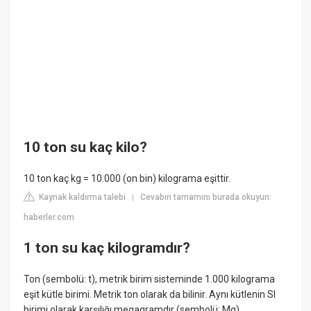
10 ton su kaç kilo?
10 ton kaç kg = 10.000 (on bin) kilograma eşittir.
Kaynak kaldırma talebi
Cevabın tamamını burada okuyun:
|
haberler.com
1 ton su kaç kilogramdır?
Ton (sembolü: t), metrik birim sisteminde 1.000 kilograma
eşit kütle birimi. Metrik ton olarak da bilinir. Aynı kütlenin SI
birimi olarak karşılığı megagramdır (sembolü: Mg).