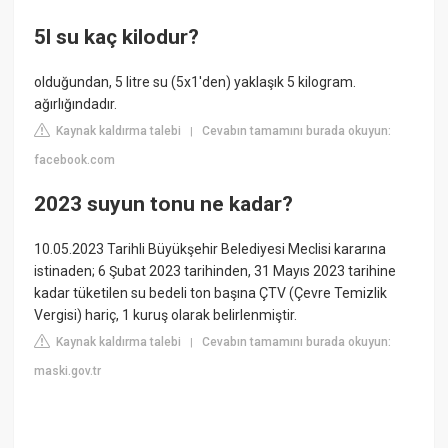
5l su kaç kilodur?
olduğundan, 5 litre su (5x1'den) yaklaşık 5 kilogram.
ağırlığındadır.
Kaynak kaldırma talebi
Cevabın tamamını burada okuyun:
|
facebook.com
2023 suyun tonu ne kadar?
10.05.2023 Tarihli Büyükşehir Belediyesi Meclisi kararına
istinaden; 6 Şubat 2023 tarihinden, 31 Mayıs 2023 tarihine
kadar tüketilen su bedeli ton başına ÇTV (Çevre Temizlik
Vergisi) hariç, 1 kuruş olarak belirlenmiştir.
Kaynak kaldırma talebi
Cevabın tamamını burada okuyun:
|
maski.gov.tr