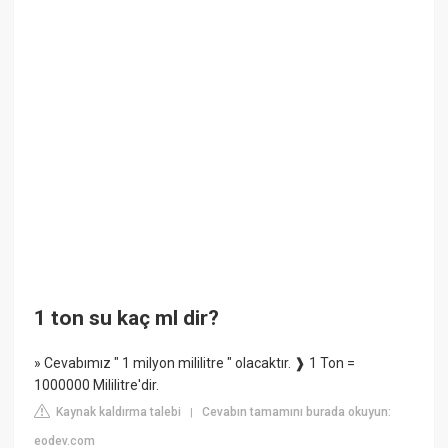
1 ton su kaç ml dir?
» Cevabımız " 1 milyon mililitre " olacaktır. ❱ 1 Ton =
1000000 Mililitre'dir.
Kaynak kaldırma talebi
Cevabın tamamını burada okuyun:
|
eodev.com