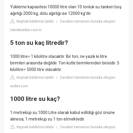
Yükleme kapasitesi 10000 litre olan 10 tonluk su tankeri boş
ağırlığı 2000 kg, dolu ağırlığı ise 12000 kg'dır.
Kaynak kaldırma talebi
Cevabın tamamını burada okuyun:
|
tekniktanker.com.tr
5 ton su kaç litredir?
1000 litre= 1 kilolitre olacaktır. Bir ton, ne yazık ki litre
birimleri arasında değildir. Ton kütle birimlerinden birisidir. 5
kilolitre= 5000 litre olacaktır.
Kaynak kaldırma talebi
Cevabın tamamını burada okuyun:
|
eodev.com
1000 litre su kaç?
1 metreküp su 1000 Litre olarak kabul edildiği göz önüne
alınırsa, 1 metreküp su 1 ton etmektedir.
Kaynak kaldırma talebi
Cevabın tamamını burada okuyun:
|