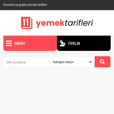
Resimli ve pratik yemek tarifleri
MENU
ÜYELİK