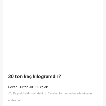
30 ton kaç kilogramdır?
Cevap: 30 ton 30.000 kg dır.
Kaynak kaldırma talebi
Cevabın tamamını burada okuyun:
|
eodev.com