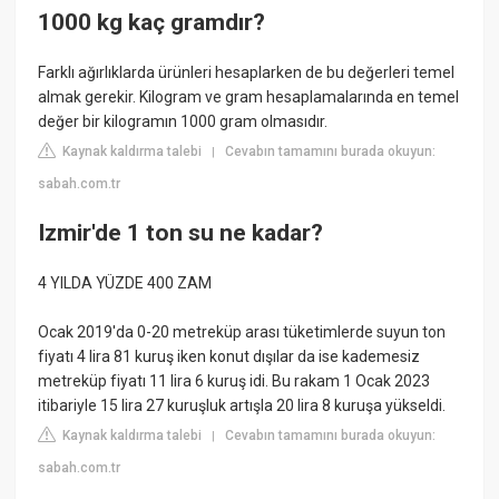
1000 kg kaç gramdır?
Farklı ağırlıklarda ürünleri hesaplarken de bu değerleri temel
almak gerekir. Kilogram ve gram hesaplamalarında en temel
değer bir kilogramın 1000 gram olmasıdır.
Kaynak kaldırma talebi
Cevabın tamamını burada okuyun:
|
sabah.com.tr
Izmir'de 1 ton su ne kadar?
4 YILDA YÜZDE 400 ZAM
Ocak 2019'da 0-20 metreküp arası tüketimlerde suyun ton
fiyatı 4 lira 81 kuruş iken konut dışılar da ise kademesiz
metreküp fiyatı 11 lira 6 kuruş idi. Bu rakam 1 Ocak 2023
itibariyle 15 lira 27 kuruşluk artışla 20 lira 8 kuruşa yükseldi.
Kaynak kaldırma talebi
Cevabın tamamını burada okuyun:
|
sabah.com.tr