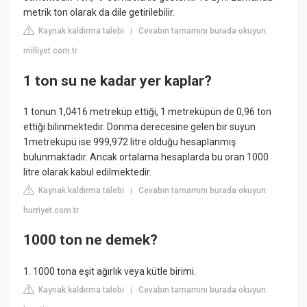
metrik ton olarak da dile getirilebilir.
Kaynak kaldırma talebi
Cevabın tamamını burada okuyun:
|
milliyet.com.tr
1 ton su ne kadar yer kaplar?
1 tonun 1,0416 metreküp ettiği, 1 metreküpün de 0,96 ton
ettiği bilinmektedir. Donma derecesine gelen bir suyun
1metreküpü ise 999,972 litre olduğu hesaplanmış
bulunmaktadır. Ancak ortalama hesaplarda bu oran 1000
litre olarak kabul edilmektedir.
Kaynak kaldırma talebi
Cevabın tamamını burada okuyun:
|
hurriyet.com.tr
1000 ton ne demek?
1. 1000 tona eşit ağırlık veya kütle birimi.
Kaynak kaldırma talebi
Cevabın tamamını burada okuyun:
|