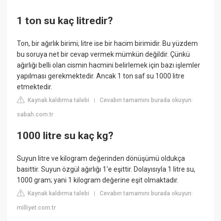
1 ton su kaç litredir?
Ton, bir ağırlık birimi; litre ise bir hacim birimidir. Bu yüzdem
bu soruya net bir cevap vermek mümkün değildir. Çünkü
ağırlığı belli olan cismin hacmini belirlemek için bazı işlemler
yapılması gerekmektedir. Ancak 1 ton saf su 1000 litre
etmektedir.
Kaynak kaldırma talebi
Cevabın tamamını burada okuyun:
|
sabah.com.tr
1000 litre su kaç kg?
Suyun litre ve kilogram değerinden dönüşümü oldukça
basittir. Suyun özgül ağırlığı 1'e eşittir. Dolayısıyla 1 litre su,
1000 gram; yani 1 kilogram değerine eşit olmaktadır.
Kaynak kaldırma talebi
Cevabın tamamını burada okuyun:
|
milliyet.com.tr