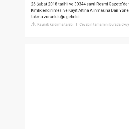
26 Şubat 2018 tarihli ve 30344 sayılı Resmi Gazete'de 
Kimliklendirilmesi ve Kayıt Altına Alınmasına Dair Yön
takma zorunluluğu getirildi.
Kaynak kaldırma talebi
Cevabın tamamını burada oku
|