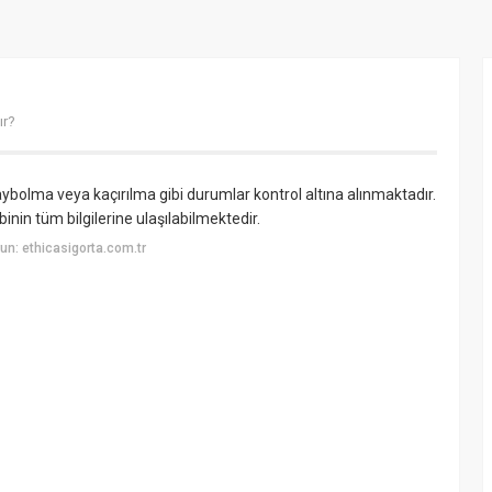
ır?
aybolma veya kaçırılma gibi durumlar kontrol altına alınmaktadır.
nin tüm bilgilerine ulaşılabilmektedir.
n: ethicasigorta.com.tr