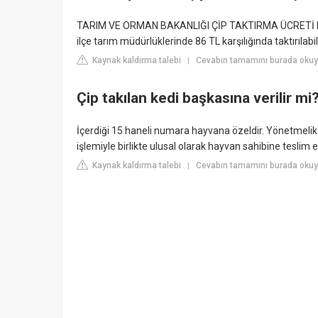
TARIM VE ORMAN BAKANLIĞI ÇİP TAKTIRMA ÜCRETİ NE KA
ilçe tarım müdürlüklerinde 86 TL karşılığında taktırılabil
Kaynak kaldırma talebi
Cevabın tamamını burada okuyu
|
Çip takılan kedi başkasına verilir mi
İçerdiği 15 haneli numara hayvana özeldir. Yönetmelik
işlemiyle birlikte ulusal olarak hayvan sahibine teslim ed
Kaynak kaldırma talebi
Cevabın tamamını burada okuy
|