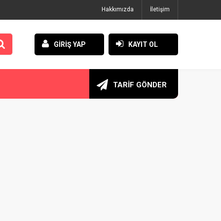
Hakkımızda
İletişim
GİRİŞ YAP
KAYIT OL
TARİF GÖNDER