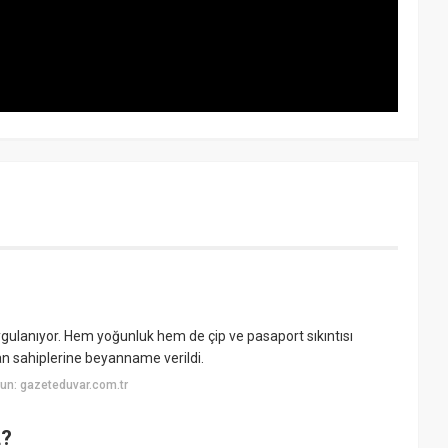
ygulanıyor. Hem yoğunluk hem de çip ve pasaport sıkıntısı
 sahiplerine beyanname verildi.
un: gazeteduvar.com.tr
L?