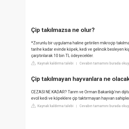
Çip takılmazsa ne olur?
*Zorunlu bir uygulama haline getirilen mikroçip takılm
tarihe kadar evinde köpek, kedi ve gelincik besleyen k
çarptırılarak 10 bin TL ödeyecekler.
Kaynak kaldırma talebi
Cevabın tamamını burada oku
|
Çip takılmayan hayvanlara ne olaca
CEZASI NE KADAR? Tarım ve Orman Bakanlığı'nın dijital
evcil kedi ve köpeklere çip taktırmayan hayvan sahiple
Kaynak kaldırma talebi
Cevabın tamamını burada okuyu
|