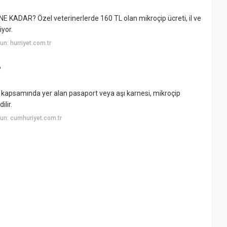
DAR? Özel veterinerlerde 160 TL olan mikroçip ücreti, il ve
iyor.
n: hurriyet.com.tr
?
 kapsamında yer alan pasaport veya aşı karnesi, mikroçip
ilir.
un: cumhuriyet.com.tr