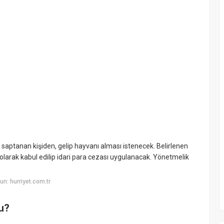
i saptanan kişiden, gelip hayvanı alması istenecek. Belirlenen
olarak kabul edilip idari para cezası uygulanacak. Yönetmelik
n: hurriyet.com.tr
u?