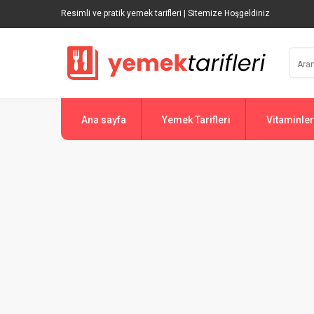
Resimli ve pratik yemek tarifleri | Sitemize Hoşgeldiniz
Ana sayfa
Yemek Tarifleri
Vitaminler