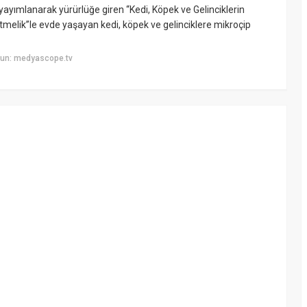
yayımlanarak yürürlüğe giren “Kedi, Köpek ve Gelinciklerin
etmelik”le evde yaşayan kedi, köpek ve gelinciklere mikroçip
yun: medyascope.tv