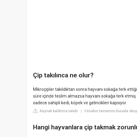
Çip takılınca ne olur?
Mikroçipler takıldıktan sonra hayvanı sokağa terk ettiğ
süre içinde teslim almazsa hayvanı sokağa terk etmiş 
sadece sahipli kedi, köpek ve gelincikleri kapsıyor.
Kaynak kaldırma talebi
Cevabın tamamını burada okuyu
|
Hangi hayvanlara çip takmak zorunl