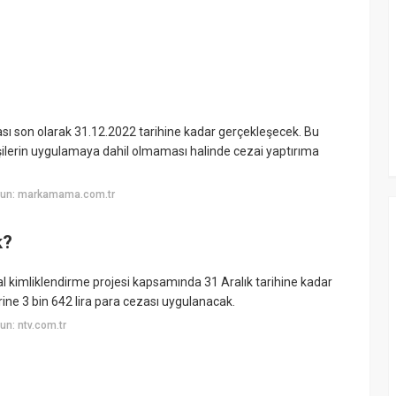
ası son olarak 31.12.2022 tarihine kadar gerçekleşecek. Bu
işilerin uygulamaya dahil olmaması halinde cezai yaptırıma
yun: markamama.com.tr
k?
 kimliklendirme projesi kapsamında 31 Aralık tarihine kadar
rine 3 bin 642 lira para cezası uygulanacak.
n: ntv.com.tr