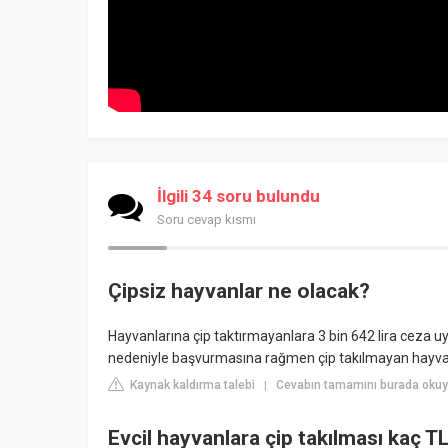
İlgili 34 soru bulundu
Soru cevap kısmı
Çipsiz hayvanlar ne olacak?
Hayvanlarına çip taktırmayanlara 3 bin 642 lira ceza u
nedeniyle başvurmasına rağmen çip takılmayan hayvan
Kaynak kaldırma talebi
Cevabın tamamını burada okuy
|
Evcil hayvanlara çip takılması kaç T