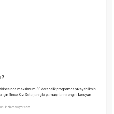
ı?
akinesinde maksimum 30 derecelik programda yıkayabilirsin.
çin Rinso Sıvı Deterjan gibi çamaşırların rengini koruyan
un: kizlarsoruyor.com