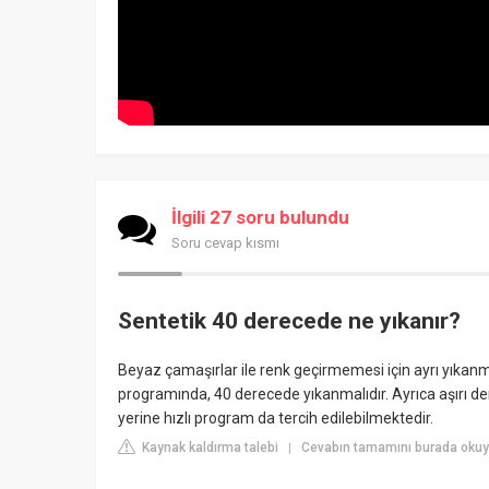
İlgili 27 soru bulundu
Soru cevap kısmı
Sentetik 40 derecede ne yıkanır?
Beyaz çamaşırlar ile renk geçirmemesi için ayrı yıkanm
programında, 40 derecede yıkanmalıdır. Ayrıca aşırı de
yerine hızlı program da tercih edilebilmektedir.
Kaynak kaldırma talebi
Cevabın tamamını burada okuy
|