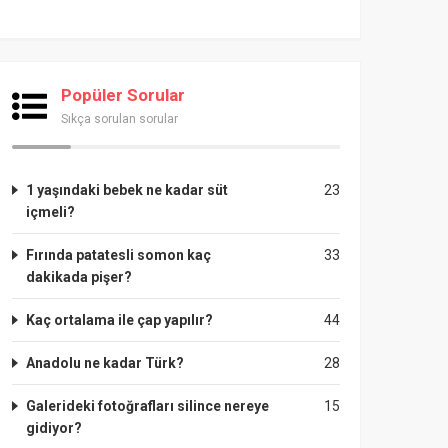
Popüler Sorular
Sıkça sorulan sorular
1 yaşındaki bebek ne kadar süt
23
içmeli?
Fırında patatesli somon kaç
33
dakikada pişer?
Kaç ortalama ile çap yapılır?
44
Anadolu ne kadar Türk?
28
Galerideki fotoğrafları silince nereye
15
gidiyor?