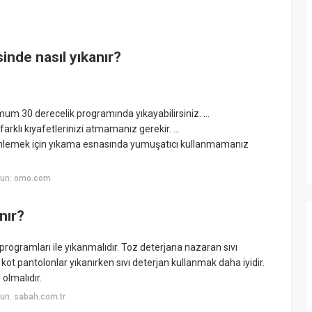
nde nasıl yıkanır?
m 30 derecelik programında yıkayabilirsiniz. ...
rklı kıyafetlerinizi atmamanız gerekir. ...
önlemek için yıkama esnasında yumuşatıcı kullanmamanız
yun: omo.com
nır?
programları ile yıkanmalıdır. Toz deterjana nazaran sıvı
kot pantolonlar yıkanırken sıvı deterjan kullanmak daha iyidir.
olmalıdır.
un: sabah.com.tr