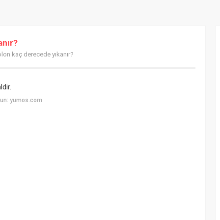
anır?
olon kaç derecede yıkanır?
dir.
yun: yumos.com