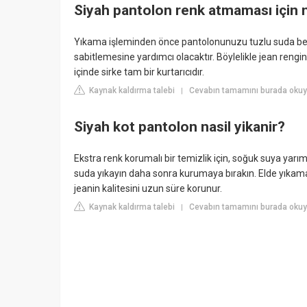
Siyah pantolon renk atmaması için n
Yıkama işleminden önce pantolonunuzu tuzlu suda bekl
sabitlemesine yardımcı olacaktır. Böylelikle jean reng
içinde sirke tam bir kurtarıcıdır.
Kaynak kaldırma talebi
Cevabın tamamını burada okuy
|
Siyah kot pantolon nasil yikanir?
Ekstra renk korumalı bir temizlik için, soğuk suya yar
suda yıkayın daha sonra kurumaya bırakın. Elde yıkama
jeanin kalitesini uzun süre korunur.
Kaynak kaldırma talebi
Cevabın tamamını burada okuyu
|