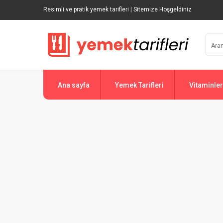
Resimli ve pratik yemek tarifleri | Sitemize Hoşgeldiniz
Ana sayfa
Yemek Tarifleri
Vitaminler