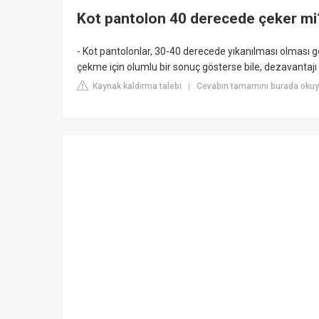
Kot pantolon 40 derecede çeker mi
- Kot pantolonlar, 30-40 derecede yıkanılması olması g
çekme için olumlu bir sonuç gösterse bile, dezavantajı
Kaynak kaldırma talebi
Cevabın tamamını burada okuy
|