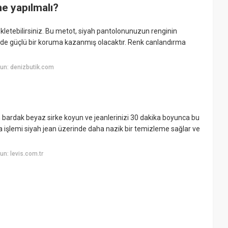
e yapılmalı?
etebilirsiniz. Bu metot, siyah pantolonunuzun renginin
inde güçlü bir koruma kazanmış olacaktır. Renk canlandırma
un: denizbutik.com
ım bardak beyaz sirke koyun ve jeanlerinizi 30 dakika boyunca bu
 işlemi siyah jean üzerinde daha nazik bir temizleme sağlar ve
n: levis.com.tr