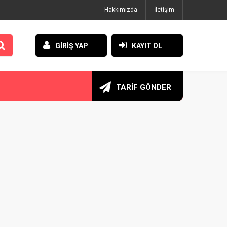
Hakkımızda
İletişim
GİRİŞ YAP
KAYIT OL
TARİF GÖNDER