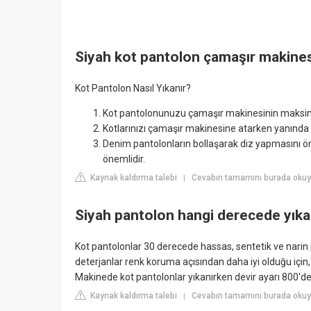
Siyah kot pantolon çamaşır makinesi
Kot Pantolon Nasıl Yıkanır?
​Kot pantolonunuzu çamaşır makinesinin maksimu
Kotlarınızı çamaşır makinesine atarken yanında fa
Denim pantolonların bollaşarak diz yapmasını 
önemlidir.
Kaynak kaldırma talebi
Cevabın tamamını burada oku
|
Siyah pantolon hangi derecede yıka
Kot pantolonlar 30 derecede hassas, sentetik ve narin 
deterjanlar renk koruma açısından daha iyi olduğu için, 
Makinede kot pantolonlar yıkanırken devir ayarı 800'de 
Kaynak kaldırma talebi
Cevabın tamamını burada okuy
|