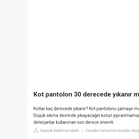
Kot pantolon 30 derecede yıkanır m
Kotlar kaç derecede yıkanır? Kot pantolonu çamaşır m
Düşük sıkma devrinde yıkayacağın kotun yıpranmaması i
deterjanlar kullanman son derece önemli.
Kaynak kaldırma talebi
Cevabın tamamını burada okuy
|