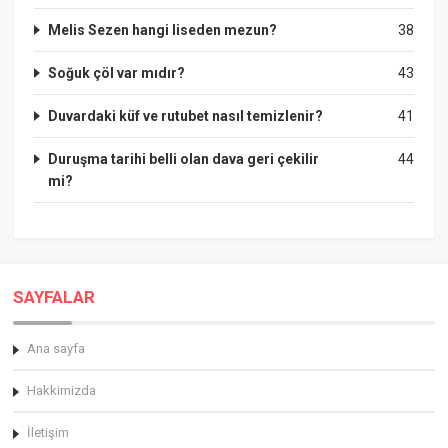
Melis Sezen hangi liseden mezun?
38
Soğuk çöl var mıdır?
43
Duvardaki küf ve rutubet nasıl temizlenir?
41
Duruşma tarihi belli olan dava geri çekilir
44
mi?
SAYFALAR
Ana sayfa
Hakkimizda
İletişim