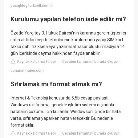
pasajblog.turkcell.com.tr
Kurulumu yapılan telefon iade edilir mi?
Özetle Yargıtay 3. Hukuk Dairesi'nin kararına göre müşteriler
satın aldıkları cep telefonlarının kurulumunu yapıp SIM kart
taksa dahi fiziksel veya yazılımsal hasar oluşturmadıysa 14
gün içerisinde cayma hakkından faydalanabilir.
Kaynak kaldırma talebi
Cevabın tamamını burada okuyun:
|
donanimhaber.com
Sıfırlamak mı format atmak mı?
İnternet & Teknoloji konusunda 5,5b cevap paylaştı.
Windows u sıfırlama, genelde işletim sistemi dışındaki
hataların çözümü için kullanılır. Windowsun içinde bir hata
varsa, sıfırlama yaparken hata verecektir. Bu nedenle
format atılır.
Kaynak kaldırma talebi
Cevabın tamamını burada okuyun:
|