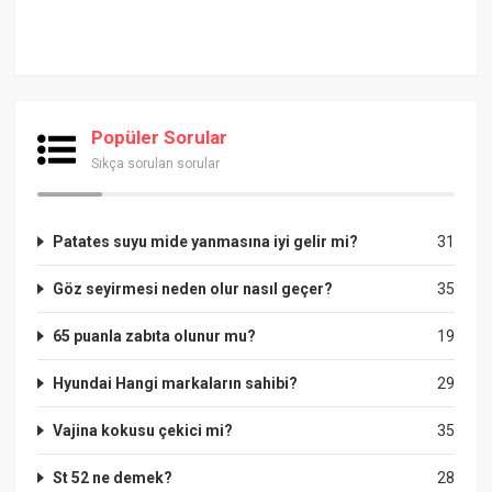
Popüler Sorular
Sıkça sorulan sorular
Patates suyu mide yanmasına iyi gelir mi?
31
Göz seyirmesi neden olur nasıl geçer?
35
65 puanla zabıta olunur mu?
19
Hyundai Hangi markaların sahibi?
29
Vajina kokusu çekici mi?
35
St 52 ne demek?
28