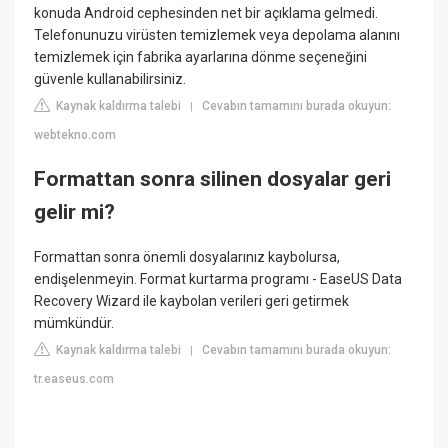
konuda Android cephesinden net bir açıklama gelmedi.
Telefonunuzu virüsten temizlemek veya depolama alanını
temizlemek için fabrika ayarlarına dönme seçeneğini
güvenle kullanabilirsiniz.
Kaynak kaldırma talebi
Cevabın tamamını burada okuyun:
|
webtekno.com
Formattan sonra silinen dosyalar geri
gelir mi?
Formattan sonra önemli dosyalarınız kaybolursa,
endişelenmeyin. Format kurtarma programı - EaseUS Data
Recovery Wizard ile kaybolan verileri geri getirmek
mümkündür.
Kaynak kaldırma talebi
Cevabın tamamını burada okuyun:
|
tr.easeus.com