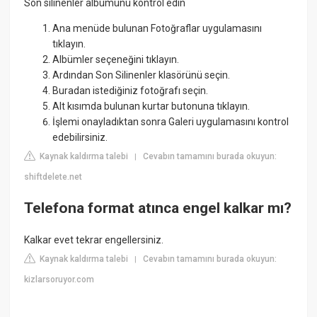
Son silinenler albümünü kontrol edin
Ana menüde bulunan Fotoğraflar uygulamasını
tıklayın.
Albümler seçeneğini tıklayın.
Ardından Son Silinenler klasörünü seçin.
Buradan istediğiniz fotoğrafı seçin.
Alt kısımda bulunan kurtar butonuna tıklayın.
İşlemi onayladıktan sonra Galeri uygulamasını kontrol
edebilirsiniz.
Kaynak kaldırma talebi
Cevabın tamamını burada okuyun:
|
shiftdelete.net
Telefona format atınca engel kalkar mı?
Kalkar evet tekrar engellersiniz.
Kaynak kaldırma talebi
Cevabın tamamını burada okuyun:
|
kizlarsoruyor.com