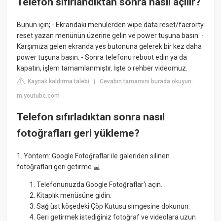
Telefon sıfırlandıktan sonra nasıl açılır?
Bunun için; - Ekrandaki menülerden wipe data reset/facrorty
reset yazan menünün üzerine gelin ve power tuşuna basın. -
Karşımıza gelen ekranda yes butonuna gelerek bir kez daha
power tuşuna basın. - Sonra telefonu reboot edin ya da
kapatın, işlem tamamlanmıştır. İşte o rehber videomuz.
Kaynak kaldırma talebi
Cevabın tamamını burada okuyun:
|
m.youtube.com
Telefon sıfırladıktan sonra nasıl
fotoğrafları geri yükleme?
1. Yöntem: Google Fotoğraflar ile galeriden silinen
fotoğrafları geri getirme 💻
Telefonunuzda Google Fotoğraflar'ı açın.
Kitaplık menüsüne gidin.
Sağ üst köşedeki Çöp Kutusu simgesine dokunun.
Geri getirmek istediğiniz fotoğraf ve videolara uzun