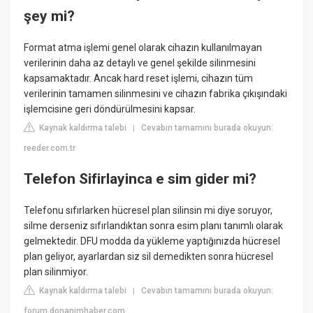
şey mi?
Format atma işlemi genel olarak cihazın kullanılmayan
verilerinin daha az detaylı ve genel şekilde silinmesini
kapsamaktadır. Ancak hard reset işlemi, cihazın tüm
verilerinin tamamen silinmesini ve cihazın fabrika çıkışındaki
işlemcisine geri döndürülmesini kapsar.
Kaynak kaldırma talebi
Cevabın tamamını burada okuyun:
|
reeder.com.tr
Telefon Sifirlayinca e sim gider mi?
Telefonu sıfırlarken hücresel plan silinsin mi diye soruyor,
silme derseniz sıfırlandıktan sonra esim planı tanımlı olarak
gelmektedir. DFU modda da yükleme yaptığınızda hücresel
plan geliyor, ayarlardan siz sil demedikten sonra hücresel
plan silinmiyor.
Kaynak kaldırma talebi
Cevabın tamamını burada okuyun:
|
forum.donanimhaber.com