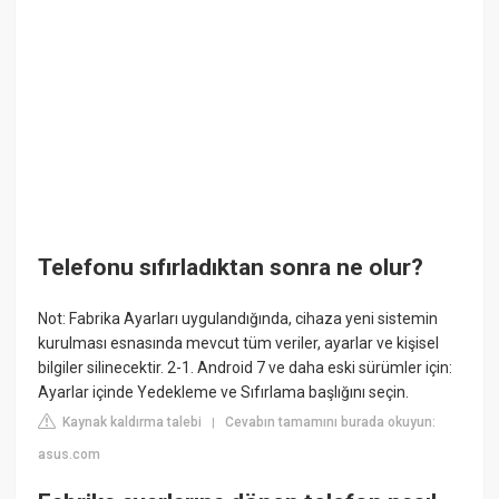
Telefonu sıfırladıktan sonra ne olur?
Not: Fabrika Ayarları uygulandığında, cihaza yeni sistemin
kurulması esnasında mevcut tüm veriler, ayarlar ve kişisel
bilgiler silinecektir. 2-1. Android 7 ve daha eski sürümler için:
Ayarlar içinde Yedekleme ve Sıfırlama başlığını seçin.
Kaynak kaldırma talebi
Cevabın tamamını burada okuyun:
|
asus.com