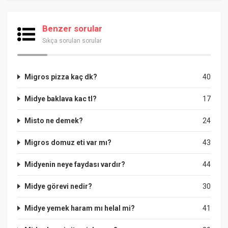
Benzer sorular
Sıkça sorulan sorular
Migros pizza kaç dk?
40
Midye baklava kac tl?
17
Misto ne demek?
24
Migros domuz eti var mı?
43
Midyenin neye faydası vardır?
44
Midye görevi nedir?
30
Midye yemek haram mı helal mi?
41