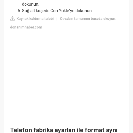
dokunun.
Sağ alt köşede Geri Yükle'ye dokunun.
Kaynak kaldırma talebi
Cevabın tamamını burada okuyun:
|
donanimhaber.com
Telefon fabrika ayarları ile format aynı