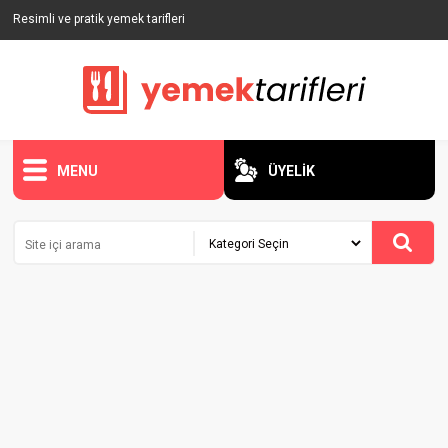
Resimli ve pratik yemek tarifleri
MENU
ÜYELİK