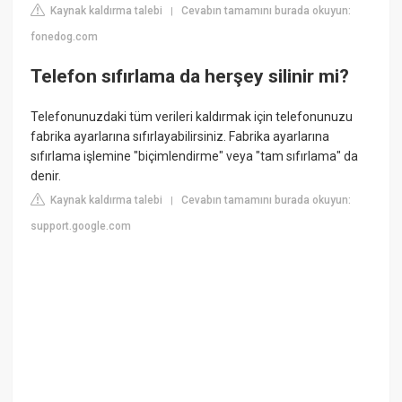
Kaynak kaldırma talebi
Cevabın tamamını burada okuyun:
|
fonedog.com
Telefon sıfırlama da herşey silinir mi?
Telefonunuzdaki tüm verileri kaldırmak için telefonunuzu
fabrika ayarlarına sıfırlayabilirsiniz. Fabrika ayarlarına
sıfırlama işlemine "biçimlendirme" veya "tam sıfırlama" da
denir.
Kaynak kaldırma talebi
Cevabın tamamını burada okuyun:
|
support.google.com