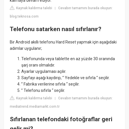
kalmaya devam ediyor.
Kaynak kaldırma talebi
Cevabın tamamını burada okuyun:
|
blog.teknosa.com
Telefonu satarken nasıl sıfırlanır?
Bir Android akıllı telefonu Hard Reset yapmak için aşağıdaki
adımlar uygulanır;
Telefonunda veya tablette en az yüzde 30 oranında
şarj oranı olmalıdır.
Ayarlar uygulaması açılır.
Sayfayı aşağı kaydırıp, ” Yedekle ve sıfırla ” seçilir.
” Fabrika verilerine sıfırla “ seçilir.
” Telefonu sıfırla “ seçilir.
Kaynak kaldırma talebi
Cevabın tamamını burada okuyun:
|
mediatrend.mediamarkt.com.tr
Sıfırlanan telefondaki fotoğraflar geri
gelir mi?