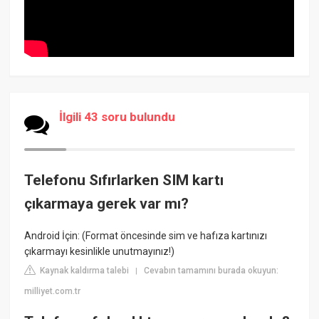
İlgili 43 soru bulundu
Telefonu Sıfırlarken SIM kartı
çıkarmaya gerek var mı?
Android İçin: (Format öncesinde sim ve hafıza kartınızı
çıkarmayı kesinlikle unutmayınız!)
Kaynak kaldırma talebi
Cevabın tamamını burada okuyun:
|
milliyet.com.tr