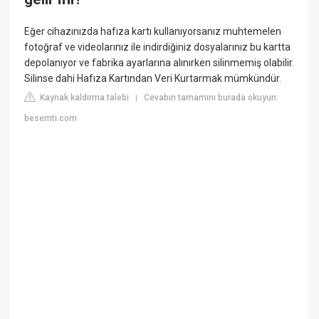
Eğer cihazınızda hafıza kartı kullanıyorsanız muhtemelen
fotoğraf ve videolarınız ile indirdiğiniz dosyalarınız bu kartta
depolanıyor ve fabrika ayarlarına alınırken silinmemiş olabilir.
Silinse dahi Hafıza Kartından Veri Kurtarmak mümkündür.
Kaynak kaldırma talebi
Cevabın tamamını burada okuyun:
|
besemti.com