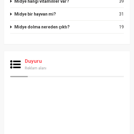
Midye hangi vitaminler var?
39
Midye bir hayvan mi?
31
Midye dolma nereden çıktı?
19
Duyuru
Reklam alanı