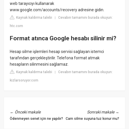
web tarayıcıyı kullanarak
www.google.com/accounts/recovery adresine gidin.
Kaynak kaldırma talebi
Cevabın tamamını burada okuyun:
|
htc.com
Format atınca Google hesabı silinir mi?
Hesap silme işlemleri hesap servisi sağlayan istemci
tarafından gerçekleştirilir. Telefona format atmak
hesapların silinmesini sağlamaz.
Kaynak kaldırma talebi
Cevabın tamamını burada okuyun:
|
kizlarsoruyor.com
←
Önceki makale
Sonraki makale
→
Ödenmeyen senet için ne yapılır?
Cam silme suyuna tuz konur mu?