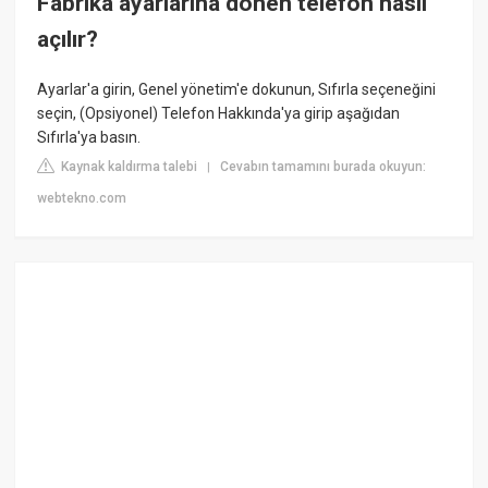
Fabrika ayarlarına dönen telefon nasıl
açılır?
Ayarlar'a girin, Genel yönetim'e dokunun, Sıfırla seçeneğini
seçin, (Opsiyonel) Telefon Hakkında'ya girip aşağıdan
Sıfırla'ya basın.
Kaynak kaldırma talebi
Cevabın tamamını burada okuyun:
|
webtekno.com