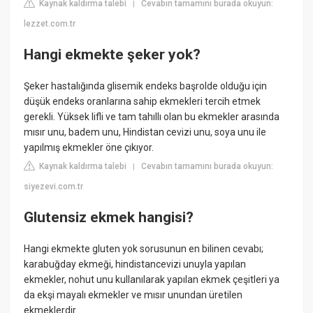
Kaynak kaldırma talebi
Cevabın tamamını burada okuyun:
|
lezzet.com.tr
Hangi ekmekte şeker yok?
Şeker hastalığında glisemik endeks başrolde olduğu için
düşük endeks oranlarına sahip ekmekleri tercih etmek
gerekli. Yüksek lifli ve tam tahıllı olan bu ekmekler arasında
mısır unu, badem unu, Hindistan cevizi unu, soya unu ile
yapılmış ekmekler öne çıkıyor.
Kaynak kaldırma talebi
Cevabın tamamını burada okuyun:
|
siyezevi.com.tr
Glutensiz ekmek hangisi?
Hangi ekmekte gluten yok sorusunun en bilinen cevabı;
karabuğday ekmeği, hindistancevizi unuyla yapılan
ekmekler, nohut unu kullanılarak yapılan ekmek çeşitleri ya
da ekşi mayalı ekmekler ve mısır unundan üretilen
ekmeklerdir.