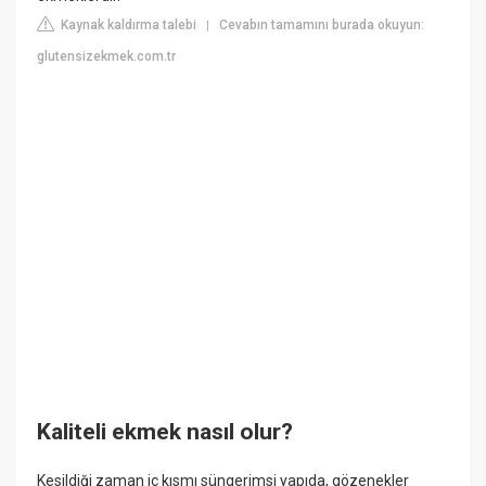
Kaynak kaldırma talebi
Cevabın tamamını burada okuyun:
|
glutensizekmek.com.tr
Kaliteli ekmek nasıl olur?
Kesildiği zaman iç kısmı süngerimsi yapıda, gözenekler