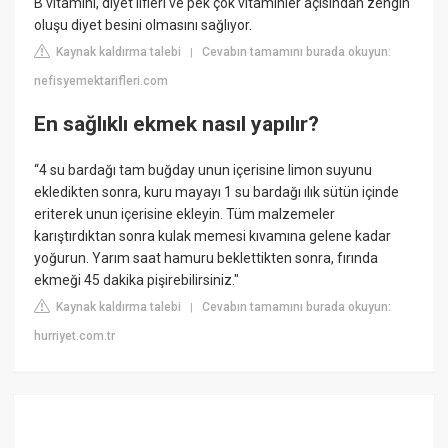
B vitamini, diyet lifleri ve pek çok vitaminler açısından zengin
oluşu diyet besini olmasını sağlıyor.
Kaynak kaldırma talebi
Cevabın tamamını burada okuyun:
|
nefisyemektarifleri.com
En sağlıklı ekmek nasıl yapılır?
“4 su bardağı tam buğday unun içerisine limon suyunu
ekledikten sonra, kuru mayayı 1 su bardağı ılık sütün içinde
eriterek unun içerisine ekleyin. Tüm malzemeler
karıştırdıktan sonra kulak memesi kıvamına gelene kadar
yoğurun. Yarım saat hamuru beklettikten sonra, fırında
ekmeği 45 dakika pişirebilirsiniz."
Kaynak kaldırma talebi
Cevabın tamamını burada okuyun:
|
hurriyet.com.tr