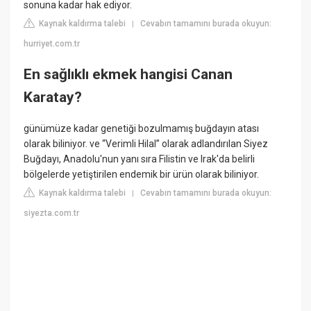
sonuna kadar hak ediyor.
Kaynak kaldırma talebi
Cevabın tamamını burada okuyun:
|
hurriyet.com.tr
En sağlıklı ekmek hangisi Canan
Karatay?
günümüze kadar genetiği bozulmamış buğdayın atası
olarak biliniyor. ve “Verimli Hilal” olarak adlandırılan Siyez
Buğdayı, Anadolu'nun yanı sıra Filistin ve Irak'da belirli
bölgelerde yetiştirilen endemik bir ürün olarak biliniyor.
Kaynak kaldırma talebi
Cevabın tamamını burada okuyun:
|
siyezta.com.tr