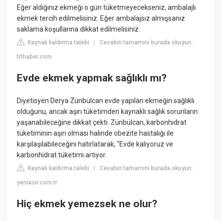
Eğer aldığınız ekmeği o gün tüketmeyecekseniz, ambalajlı
ekmek tercih edilmelisiniz. Eğer ambalajsız almışsanız
saklama koşullarına dikkat edilmelisiniz.
Kaynak kaldırma talebi
Cevabın tamamını burada okuyun:
|
trthaber.com
Evde ekmek yapmak sağlıklı mı?
Diyetisyen Derya Zünbülcan evde yapılan ekmeğin sağlıklı
olduğunu, ancak aşırı tüketimden kaynaklı sağlık sorunların
yaşanabileceğine dikkat çekti. Zünbülcan, karbonhidrat
tüketiminin aşırı olması halinde obezite hastalığı ile
karşılaşılabileceğini hatırlatarak, "Evde kalıyoruz ve
karbonhidrat tüketimi artıyor.
Kaynak kaldırma talebi
Cevabın tamamını burada okuyun:
|
yeniasir.com.tr
Hiç ekmek yemezsek ne olur?