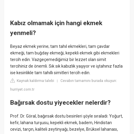
Kabız olmamak için hangi ekmek
yenmeli?
Beyaz ekmek yerine; tam tahıl ekmekleri, tam çavdar
ekmeği, tam buğday ekmeği, kepekli ekmek gibi ekmekleri
tercih edin. Vazgeçemediğimiz bir lezzet olan simit
tercihiniz de önemli. Sık sık kabızlık yaşıyor ve iştahınız fazla
ise kesinlikle tam tahıllı simitleri tercih edin.
Kaynak kaldırma talebi
Cevabın tamamını burada okuyun:
|
hurriyet.com.tr
Bağırsak dostu yiyecekler nelerdir?
Prof. Dr. Göral, bağırsak dostu besinleri şöyle sıraladı: Yoğurt,
kefir, lahana turşusu, kepekli ekmek, badem, Hindistan
cevizi, tarçın, kaliteli zeytinyağı, bezelye, Brüksel lahanası,