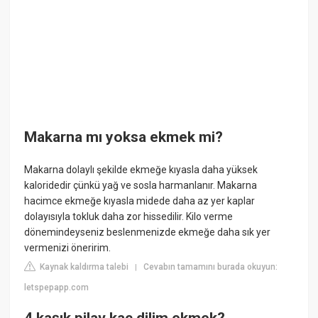
Makarna mı yoksa ekmek mi?
Makarna dolaylı şekilde ekmeğe kıyasla daha yüksek
kaloridedir çünkü yağ ve sosla harmanlanır. Makarna
hacimce ekmeğe kıyasla midede daha az yer kaplar
dolayısıyla tokluk daha zor hissedilir. Kilo verme
dönemindeyseniz beslenmenizde ekmeğe daha sık yer
vermenizi öneririm.
Kaynak kaldırma talebi
Cevabın tamamını burada okuyun:
|
letspepapp.com