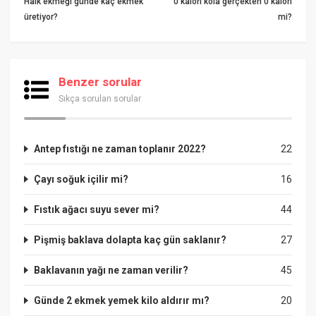
Halk ekmeği günde kaç ekmek
0 kalori kola gerçekten 0 kalori
üretiyor?
mi?
Benzer sorular
Sıkça sorulan sorular
Antep fıstığı ne zaman toplanır 2022?
22
Çayı soğuk içilir mi?
16
Fıstık ağacı suyu sever mi?
44
Pişmiş baklava dolapta kaç gün saklanır?
27
Baklavanın yağı ne zaman verilir?
45
Günde 2 ekmek yemek kilo aldırır mı?
20