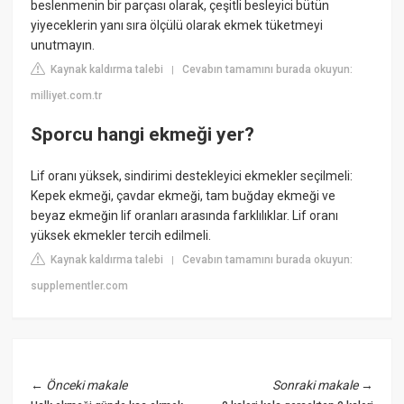
beslenmenin bir parçası olarak, çeşitli besleyici bütün
yiyeceklerin yanı sıra ölçülü olarak ekmek tüketmeyi
unutmayın.
Kaynak kaldırma talebi
Cevabın tamamını burada okuyun:
|
milliyet.com.tr
Sporcu hangi ekmeği yer?
Lif oranı yüksek, sindirimi destekleyici ekmekler seçilmeli:
Kepek ekmeği, çavdar ekmeği, tam buğday ekmeği ve
beyaz ekmeğin lif oranları arasında farklılıklar. Lif oranı
yüksek ekmekler tercih edilmeli.
Kaynak kaldırma talebi
Cevabın tamamını burada okuyun:
|
supplementler.com
←
Önceki makale
Sonraki makale
→