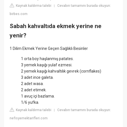
Kaynak kaldırma talebi
Cevabın tamamını burada okuyun:
|
birbes.com
Sabah kahvaltıda ekmek yerine ne
yenir?
1 Dilim Ekmek Yerine Geçen Sağlıklı Besinler
1 orta boy haşlanmış patates.
3 yemek kaşığı yulaf ezmesi.
2 yemek kaşığı kahvaltılık gevrek (cornflakes)
3 adet ince galeta.
2 adet wasa.
2 adet etimek.
1 avuç içi bazlama.
1/6 yufka.
Kaynak kaldırma talebi
Cevabın tamamını burada okuyun:
|
nefisyemektarifleri.com