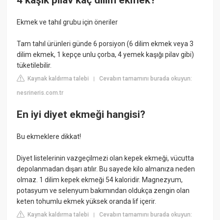
4 kaşık pilav kaç dilim ekmek?
Ekmek ve tahıl grubu için öneriler
Tam tahıl ürünleri günde 6 porsiyon (6 dilim ekmek veya 3
dilim ekmek, 1 kepçe unlu çorba, 4 yemek kaşığı pilav gibi)
tüketilebilir.
Kaynak kaldırma talebi
Cevabın tamamını burada okuyun:
|
nesrineris.com.tr
En iyi diyet ekmeği hangisi?
Bu ekmeklere dikkat!
Diyet listelerinin vazgeçilmezi olan kepek ekmeği, vücutta
depolanmadan dışarı atılır. Bu sayede kilo almanıza neden
olmaz. 1 dilim kepek ekmeği 54 kaloridir. Magnezyum,
potasyum ve selenyum bakımından oldukça zengin olan
keten tohumlu ekmek yüksek oranda lif içerir.
Kaynak kaldırma talebi
Cevabın tamamını burada okuyun:
|