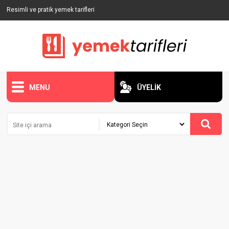
Resimli ve pratik yemek tarifleri
MENU
ÜYELİK