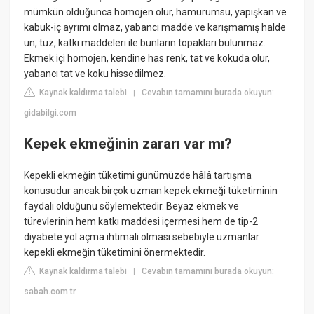
mümkün olduğunca homojen olur, hamurumsu, yapışkan ve
kabuk-iç ayrımı olmaz, yabancı madde ve karışmamış halde
un, tuz, katkı maddeleri ile bunların topakları bulunmaz.
Ekmek içi homojen, kendine has renk, tat ve kokuda olur,
yabancı tat ve koku hissedilmez.
Kaynak kaldırma talebi
Cevabın tamamını burada okuyun:
|
gidabilgi.com
Kepek ekmeğinin zararı var mı?
Kepekli ekmeğin tüketimi günümüzde hâlâ tartışma
konusudur ancak birçok uzman kepek ekmeği tüketiminin
faydalı olduğunu söylemektedir. Beyaz ekmek ve
türevlerinin hem katkı maddesi içermesi hem de tip-2
diyabete yol açma ihtimali olması sebebiyle uzmanlar
kepekli ekmeğin tüketimini önermektedir.
Kaynak kaldırma talebi
Cevabın tamamını burada okuyun:
|
sabah.com.tr