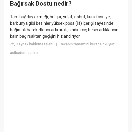
Bağırsak Dostu nedir?
Tam buğday ekmeği, bulgur, yulaf, nohut, kuru fasulye,
barbunya gibi besinler yüksek posa (lif) içeriği sayesinde
bağırsak hareketlerini artırarak, sindirilmiş besin artıklarının
kalın bağırsaktan geçişini hızlandırıyor.
Kaynak kaldırma talebi
Cevabın tamamını burada okuyun:
|
acibadem.com.tr