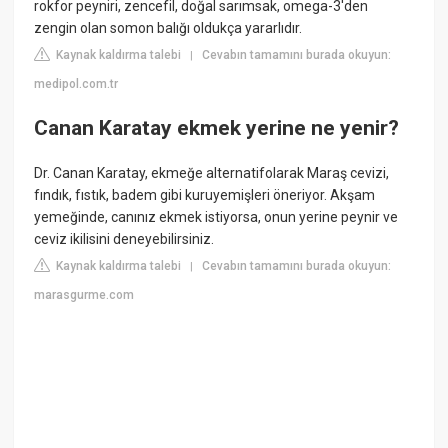
rokfor peyniri, zencefil, doğal sarımsak, omega-3'den
zengin olan somon balığı oldukça yararlıdır.
Kaynak kaldırma talebi
Cevabın tamamını burada okuyun:
|
medipol.com.tr
Canan Karatay ekmek yerine ne yenir?
Dr. Canan Karatay, ekmeğe alternatifolarak Maraş cevizi,
fındık, fıstık, badem gibi kuruyemişleri öneriyor. Akşam
yemeğinde, canınız ekmek istiyorsa, onun yerine peynir ve
ceviz ikilisini deneyebilirsiniz.
Kaynak kaldırma talebi
Cevabın tamamını burada okuyun:
|
marasgurme.com