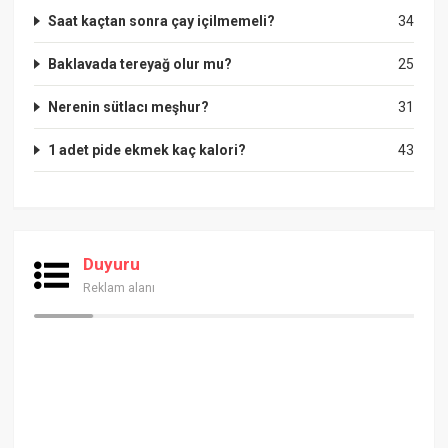
Saat kaçtan sonra çay içilmemeli?
34
Baklavada tereyağ olur mu?
25
Nerenin sütlacı meşhur?
31
1 adet pide ekmek kaç kalori?
43
Duyuru
Reklam alanı