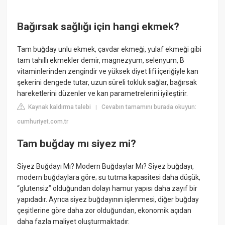
Bağırsak sağlığı için hangi ekmek?
Tam buğday unlu ekmek, çavdar ekmeği, yulaf ekmeği gibi
tam tahıllı ekmekler demir, magnezyum, selenyum, B
vitaminlerinden zengindir ve yüksek diyet lifi içeriğiyle kan
şekerini dengede tutar, uzun süreli tokluk sağlar, bağırsak
hareketlerini düzenler ve kan parametrelerini iyileştirir.
Kaynak kaldırma talebi
Cevabın tamamını burada okuyun:
|
cumhuriyet.com.tr
Tam buğday mı siyez mi?
Siyez Buğdayı Mı? Modern Buğdaylar Mı? Siyez buğdayı,
modern buğdaylara göre; su tutma kapasitesi daha düşük,
“glutensiz” olduğundan dolayı hamur yapısı daha zayıf bir
yapıdadır. Ayrıca siyez buğdayının işlenmesi, diğer buğday
çeşitlerine göre daha zor olduğundan, ekonomik açıdan
daha fazla maliyet oluşturmaktadır.