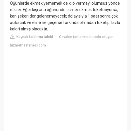
Öğünlerde ekmek yememek de kilo vermeyi olumsuz yönde
etkiler. Eğer kişi ana öğününde esmer ekmek tüketmiyorsa,
kan şekeri dengelenemeyecek; dolayısıyla 1 saat sonra çok
acıkacak ve eline ne geçerse farkında olmadan tüketip fazla
kalori almış olacaktır.
Kaynak kaldırma talebi
Cevabın tamamını burada okuyun:
|
hizmethastanesi.com