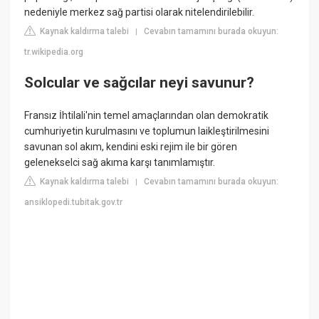
nedeniyle merkez sağ partisi olarak nitelendirilebilir.
Kaynak kaldırma talebi
Cevabın tamamını burada okuyun:
|
tr.wikipedia.org
Solcular ve sağcılar neyi savunur?
Fransız İhtilali'nin temel amaçlarından olan demokratik
cumhuriyetin kurulmasını ve toplumun laikleştirilmesini
savunan sol akım, kendini eski rejim ile bir gören
gelenekselci sağ akıma karşı tanımlamıştır.
Kaynak kaldırma talebi
Cevabın tamamını burada okuyun:
|
ansiklopedi.tubitak.gov.tr