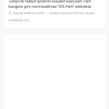
Türkiye'de faaliyet gösteren sosyalist siyasi parti. Parti
tüzüğüne göre resmî kısaltması "SOL Parti" şeklindedir.
Kaynak kaldırma talebi
Cevabın tamamını burada okuyun:
|
tr.wikipedia.org