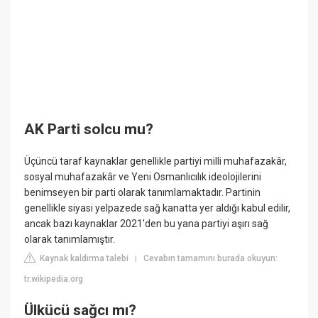
AK Parti solcu mu?
Üçüncü taraf kaynaklar genellikle partiyi milli muhafazakâr,
sosyal muhafazakâr ve Yeni Osmanlıcılık ideolojilerini
benimseyen bir parti olarak tanımlamaktadır. Partinin
genellikle siyasi yelpazede sağ kanatta yer aldığı kabul edilir,
ancak bazı kaynaklar 2021'den bu yana partiyi aşırı sağ
olarak tanımlamıştır.
Kaynak kaldırma talebi
Cevabın tamamını burada okuyun:
|
tr.wikipedia.org
Ülkücü sağcı mı?