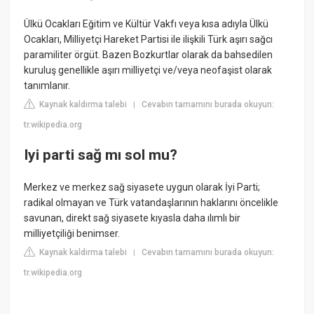
Ülkü Ocakları Eğitim ve Kültür Vakfı veya kısa adıyla Ülkü
Ocakları, Milliyetçi Hareket Partisi ile ilişkili Türk aşırı sağcı
paramiliter örgüt. Bazen Bozkurtlar olarak da bahsedilen
kuruluş genellikle aşırı milliyetçi ve/veya neofaşist olarak
tanımlanır.
Kaynak kaldırma talebi
Cevabın tamamını burada okuyun:
|
tr.wikipedia.org
Iyi parti sağ mı sol mu?
Merkez ve merkez sağ siyasete uygun olarak İyi Parti;
radikal olmayan ve Türk vatandaşlarının haklarını öncelikle
savunan, direkt sağ siyasete kıyasla daha ılımlı bir
milliyetçiliği benimser.
Kaynak kaldırma talebi
Cevabın tamamını burada okuyun:
|
tr.wikipedia.org