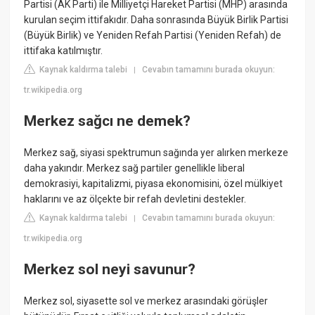
Partisi (AK Parti) ile Milliyetçi Hareket Partisi (MHP) arasında
kurulan seçim ittifakıdır. Daha sonrasında Büyük Birlik Partisi
(Büyük Birlik) ve Yeniden Refah Partisi (Yeniden Refah) de
ittifaka katılmıştır.
Kaynak kaldırma talebi
Cevabın tamamını burada okuyun:
|
tr.wikipedia.org
Merkez sağcı ne demek?
Merkez sağ, siyasi spektrumun sağında yer alırken merkeze
daha yakındır. Merkez sağ partiler genellikle liberal
demokrasiyi, kapitalizmi, piyasa ekonomisini, özel mülkiyet
haklarını ve az ölçekte bir refah devletini destekler.
Kaynak kaldırma talebi
Cevabın tamamını burada okuyun:
|
tr.wikipedia.org
Merkez sol neyi savunur?
Merkez sol, siyasette sol ve merkez arasındaki görüşler