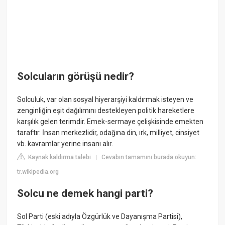
Solcuların görüşü nedir?
Solculuk, var olan sosyal hiyerarşiyi kaldırmak isteyen ve
zenginliğin eşit dağılımını destekleyen politik hareketlere
karşılık gelen terimdir. Emek-sermaye çelişkisinde emekten
taraftır. İnsan merkezlidir, odağına din, ırk, milliyet, cinsiyet
vb. kavramlar yerine insanı alır.
Kaynak kaldırma talebi
Cevabın tamamını burada okuyun:
|
tr.wikipedia.org
Solcu ne demek hangi parti?
Sol Parti (eski adıyla Özgürlük ve Dayanışma Partisi),