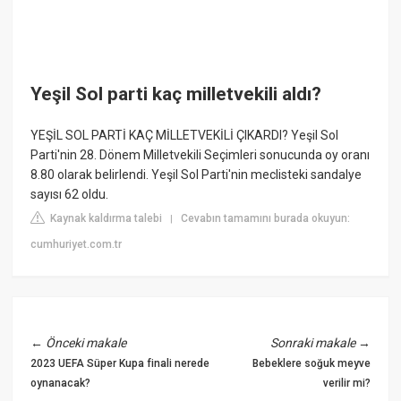
Yeşil Sol parti kaç milletvekili aldı?
YEŞİL SOL PARTİ KAÇ MİLLETVEKİLİ ÇIKARDI? Yeşil Sol
Parti'nin 28. Dönem Milletvekili Seçimleri sonucunda oy oranı
8.80 olarak belirlendi. Yeşil Sol Parti'nin meclisteki sandalye
sayısı 62 oldu.
Kaynak kaldırma talebi
Cevabın tamamını burada okuyun:
|
cumhuriyet.com.tr
←
Önceki makale
Sonraki makale
→
2023 UEFA Süper Kupa finali nerede
Bebeklere soğuk meyve
oynanacak?
verilir mi?