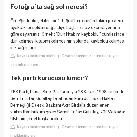
Fotoğrafta sağ sol neresi?
Örneğin toplu çekilen bir fotoğrafta (örneğin takım posteri)
ayaktakiler soldan sağa: diye başlar ve siz okuma yönüne
göre sayarsınız. Örnek : "Dün kitabım kayboldu." cümlesinde
dün kelimesi kitabım kelimesinin solunda, kayboldu kelimesi
ise sağındadır.
Kaynak kaldırma talebi
Cevabın tamamını burada okuyun:
|
egitimhane.com
Tek parti kurucusu kimdir?
TEK Parti, Ulusal Birlik Partisi adıyla 23 Kasım 1998 tarihinde
Semih Tufan Gülaltay tarafından kuruldu. İnsan Hakları
Derneği (İHD) eski Başkanı Akın Birdal'a düzenlenen
suikasttan hüküm giyen Semih Tufan Gülaltay, 2005'e kadar
UBP'nin genel başkanı oldu.
Kaynak kaldırma talebi
Cevabın tamamını burada okuyun:
|
tr.wikipedia.org