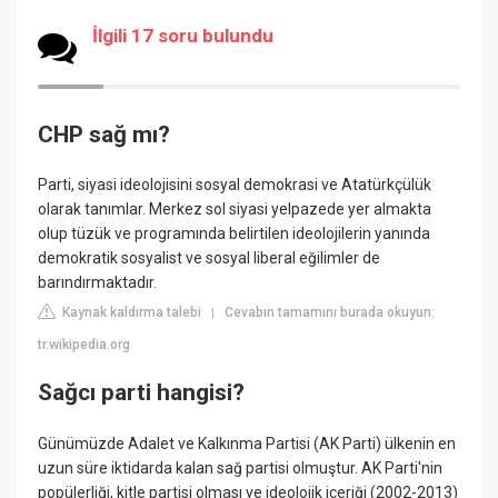
İlgili 17 soru bulundu
CHP sağ mı?
Parti, siyasi ideolojisini sosyal demokrasi ve Atatürkçülük
olarak tanımlar. Merkez sol siyasi yelpazede yer almakta
olup tüzük ve programında belirtilen ideolojilerin yanında
demokratik sosyalist ve sosyal liberal eğilimler de
barındırmaktadır.
Kaynak kaldırma talebi
Cevabın tamamını burada okuyun:
|
tr.wikipedia.org
Sağcı parti hangisi?
Günümüzde Adalet ve Kalkınma Partisi (AK Parti) ülkenin en
uzun süre iktidarda kalan sağ partisi olmuştur. AK Parti'nin
popülerliği, kitle partisi olması ve ideolojik içeriği (2002-2013)