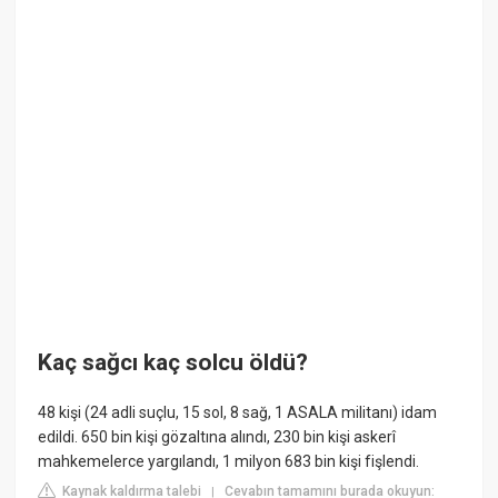
Kaç sağcı kaç solcu öldü?
48 kişi (24 adli suçlu, 15 sol, 8 sağ, 1 ASALA militanı) idam
edildi. 650 bin kişi gözaltına alındı, 230 bin kişi askerî
mahkemelerce yargılandı, 1 milyon 683 bin kişi fişlendi.
Kaynak kaldırma talebi
Cevabın tamamını burada okuyun:
|