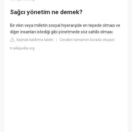
Sağcı yönetim ne demek?
Bir ırkın veya milletin sosyal hiyerarşide en tepede olması ve
diğer insanları istediği gibi yönetmede söz sahibi olması.
Kaynak kaldırma talebi
Cevabın tamamını burada okuyun:
|
tr.wikipedia.org