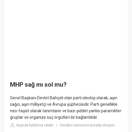
MHP sağ mı sol mu?
Genel Başkanı Devlet Bahçeli olan parti ideoloji olarak; aşırı
sağcı, aşırı milliyetçi ve Avrupa şüphecisidir. Parti genellikle
neo-faşist olarak tanımlanır ve bazı şiddet yanlısı paramiliter
gruplar ve organize suç örgütleri ile bağlantılıdır.
Kaynak kaldırma talebi
Cevabın tamamını burada okuyun:
|