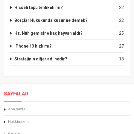
Hisseli tapu tehlikeli mi?
22
Borçlar Hukukunda kusur ne demek?
22
Hz. Nûh gemisine kaç hayvan aldı?
25
IPhone 13 hızlı mı?
27
Stratejinin diğer adı nedir?
18
SAYFALAR
Ana sayfa
Hakkimizda