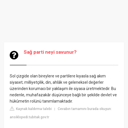
Sağ parti neyi savunur?
Sol çizgide olan bireylere ve partilere kıyasla sağ akım
siyaset; milliyetçilik, din, ahlâk ve geleneksel değerler
üzerinden korumacı bir yaklaşım ile siyasa üretmektedir. Bu
nedenle, muhafazakâr düşünceye bağlı bir şekilde devlet ve
hükûmetin rolünü tanımlamaktadır.
Kaynak kaldırma talebi
Cevabın tamamını burada okuyun:
|
ansiklopedi.tubitak.gov.tr