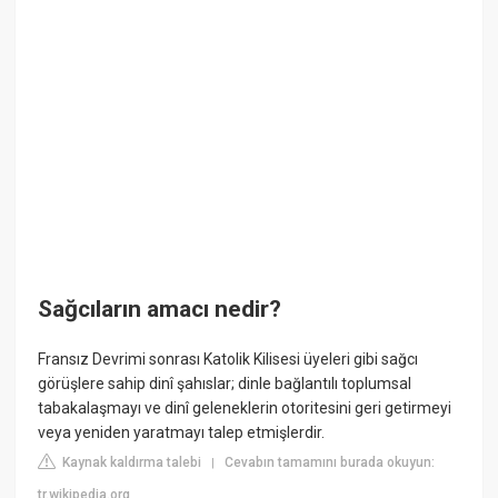
Sağcıların amacı nedir?
Fransız Devrimi sonrası Katolik Kilisesi üyeleri gibi sağcı
görüşlere sahip dinî şahıslar; dinle bağlantılı toplumsal
tabakalaşmayı ve dinî geleneklerin otoritesini geri getirmeyi
veya yeniden yaratmayı talep etmişlerdir.
Kaynak kaldırma talebi
Cevabın tamamını burada okuyun:
|
tr.wikipedia.org