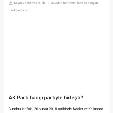
Kaynak kaldırma talebi
Cevabın tamamını burada okuyun:
|
tr.wikipedia.org
AK Parti hangi partiyle birleşti?
Cumhur İttifakı, 20 Şubat 2018 tarihinde Adalet ve Kalkınma