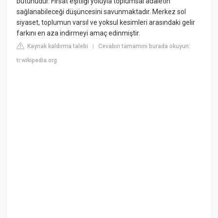
bütünüdür. Fırsat eşitliği yoluyla toplumsal adaletin
sağlanabileceği düşüncesini savunmaktadır. Merkez sol
siyaset, toplumun varsıl ve yoksul kesimleri arasındaki gelir
farkını en aza indirmeyi amaç edinmiştir.
Kaynak kaldırma talebi
Cevabın tamamını burada okuyun:
|
tr.wikipedia.org