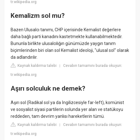
tr.wikipedia.org
Kemalizm sol mu?
Bazen Ulusalcı tanımı, CHP içerisinde Kemalist değerlere
daha bağlı parti kanadını kastetmekte kullanabilmektedir.
Bununla birlikte ulusalcılığın günümüzde yaygın tanım
biçimlerinden biri olan sol Kemalist ideoloji, "ulusal sol" olarak
da adlandırılır.
Kaynak kaldırma talebi
Cevabın tamamını burada okuyun:
|
tr.wikipedia.org
Aşırı solculuk ne demek?
Aşırı sol (Radikal sol ya da İngilizcesiyle far-left), komünist
ve sosyalist siyasi partilerin solunda yer alan ve statükoyu
reddeden, tam devrim yanlısı hareketlerin tümü.
Kaynak kaldırma talebi
Cevabın tamamını burada okuyun:
|
tr.wikipedia.org