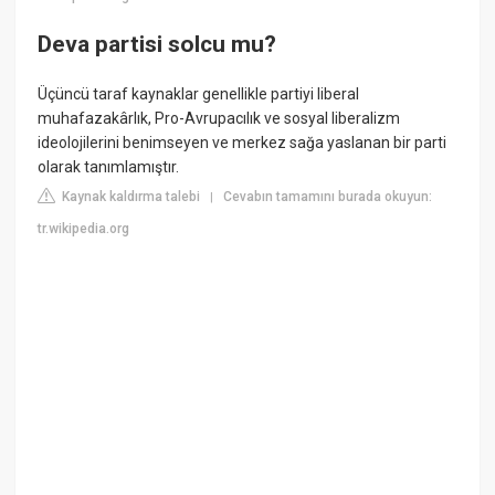
Deva partisi solcu mu?
Üçüncü taraf kaynaklar genellikle partiyi liberal
muhafazakârlık, Pro-Avrupacılık ve sosyal liberalizm
ideolojilerini benimseyen ve merkez sağa yaslanan bir parti
olarak tanımlamıştır.
Kaynak kaldırma talebi
Cevabın tamamını burada okuyun:
|
tr.wikipedia.org