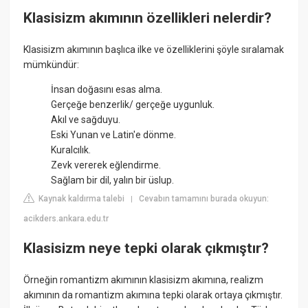
Klasisizm akımının özellikleri nelerdir?
Klasisizm akımının başlıca ilke ve özelliklerini şöyle sıralamak
mümkündür:
İnsan doğasını esas alma.
Gerçeğe benzerlik/ gerçeğe uygunluk.
Akıl ve sağduyu.
Eski Yunan ve Latin'e dönme.
Kuralcılık.
Zevk vererek eğlendirme.
Sağlam bir dil, yalın bir üslup.
Kaynak kaldırma talebi
Cevabın tamamını burada okuyun:
|
acikders.ankara.edu.tr
Klasisizm neye tepki olarak çıkmıştır?
Örneğin romantizm akımının klasisizm akımına, realizm
akımının da romantizm akımına tepki olarak ortaya çıkmıştır.