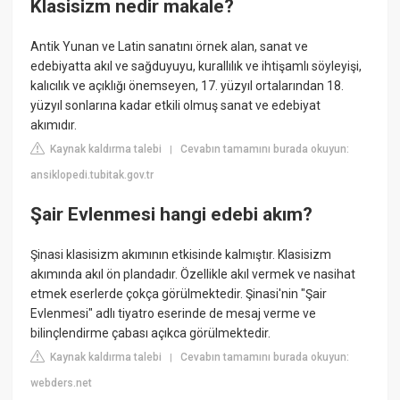
Klasisizm nedir makale?
Antik Yunan ve Latin sanatını örnek alan, sanat ve
edebiyatta akıl ve sağduyuyu, kurallılık ve ihtişamlı söyleyişi,
kalıcılık ve açıklığı önemseyen, 17. yüzyıl ortalarından 18.
yüzyıl sonlarına kadar etkili olmuş sanat ve edebiyat
akımıdır.
Kaynak kaldırma talebi
Cevabın tamamını burada okuyun:
|
ansiklopedi.tubitak.gov.tr
Şair Evlenmesi hangi edebi akım?
Şinasi klasisizm akımının etkisinde kalmıştır. Klasisizm
akımında akıl ön plandadır. Özellikle akıl vermek ve nasihat
etmek eserlerde çokça görülmektedir. Şinasi'nin "Şair
Evlenmesi" adlı tiyatro eserinde de mesaj verme ve
bilinçlendirme çabası açıkca görülmektedir.
Kaynak kaldırma talebi
Cevabın tamamını burada okuyun:
|
webders.net