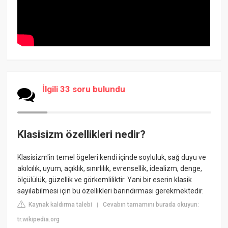
İlgili 33 soru bulundu
Klasisizm özellikleri nedir?
Klasisizm'in temel ögeleri kendi içinde soyluluk, sağ duyu ve
akılcılık, uyum, açıklık, sınırlılık, evrensellik, idealizm, denge,
ölçülülük, güzellik ve görkemliliktir. Yani bir eserin klasik
sayılabilmesi için bu özellikleri barındırması gerekmektedir.
Kaynak kaldırma talebi
Cevabın tamamını burada okuyun:
|
tr.wikipedia.org