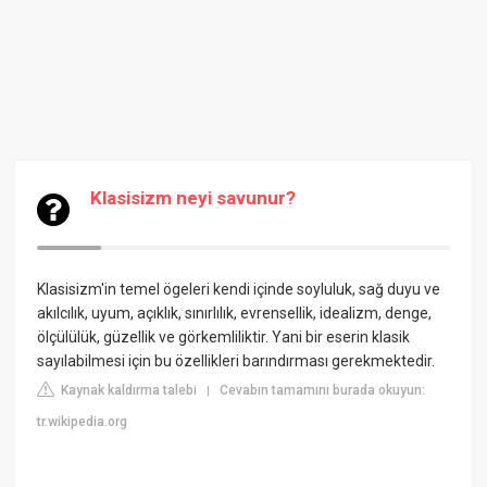
Klasisizm neyi savunur?
Klasisizm'in temel ögeleri kendi içinde soyluluk, sağ duyu ve
akılcılık, uyum, açıklık, sınırlılık, evrensellik, idealizm, denge,
ölçülülük, güzellik ve görkemliliktir. Yani bir eserin klasik
sayılabilmesi için bu özellikleri barındırması gerekmektedir.
Kaynak kaldırma talebi
Cevabın tamamını burada okuyun:
|
tr.wikipedia.org