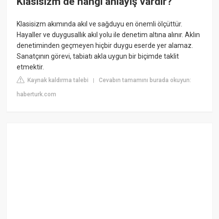
Klasisizm de hangi anlayış vardır?
Klasisizm akımında akıl ve sağduyu en önemli ölçüttür.
Hayaller ve duygusallık akıl yolu ile denetim altına alınır. Aklın
denetiminden geçmeyen hiçbir duygu eserde yer alamaz.
Sanatçının görevi, tabiatı akla uygun bir biçimde taklit
etmektir.
Kaynak kaldırma talebi
Cevabın tamamını burada okuyun:
|
haberturk.com