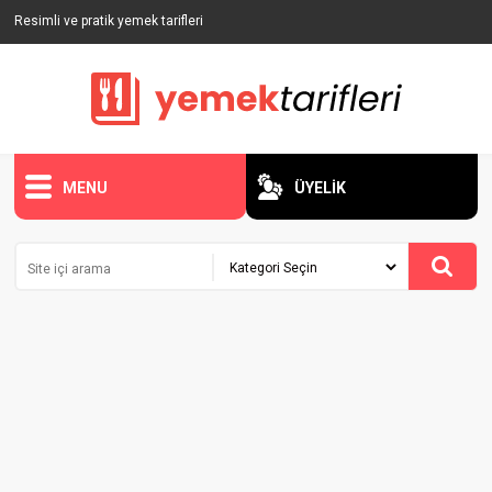
Resimli ve pratik yemek tarifleri
MENU
ÜYELİK