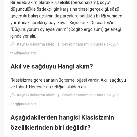
Bir edebi akım olarak kişiselcilik (personalizm), soyut
düşüncülükle özdekçiliğin karşısına tinsel gerçekliği, sözü
geçen iki bakış açısının da parçalara böldüğü birliği yeniden
yaratacak sürekli çabayı koyar. Kişiselcilik, Descartes'ın
"Düşünüyorum öyleyse varım" (Cogito ergo sum) geleneği
içinde yer alır.
Kaynak kaldırma talebi
Cevabın tamamını burada okuyun:
|
tr.wikipedia.org
Akıl ve sağduyu Hangi akım?
“Klasisizme göre sanatın üç temel öğesi vardır: Akıl, sağduyu
ve tabiat. Her eser güzelliğini akıldan alır.
Kaynak kaldırma talebi
Cevabın tamamını burada okuyun:
|
dergipark.org.tr
Aşağıdakilerden hangisi Klasisizmin
özelliklerinden biri değildir?