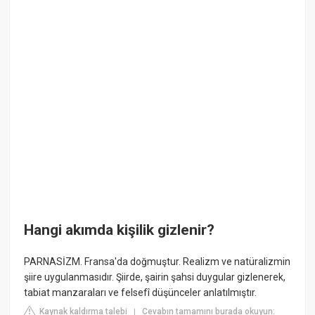
Hangi akımda kişilik gizlenir?
PARNASİZM. Fransa'da doğmuştur. Realizm ve natüralizmin
şiire uygulanmasıdır. Şiirde, şairin şahsi duygular gizlenerek,
tabiat manzaraları ve felsefî düşünceler anlatılmıştır.
Kaynak kaldırma talebi
Cevabın tamamını burada okuyun:
|