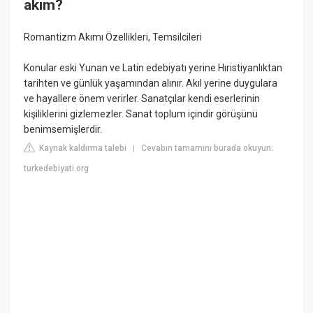
akım?
Romantizm Akımı Özellikleri, Temsilcileri
Konular eski Yunan ve Latin edebiyatı yerine Hıristiyanlıktan
tarihten ve günlük yaşamından alınır. Akıl yerine duygulara
ve hayallere önem verirler. Sanatçılar kendi eserlerinin
kişiliklerini gizlemezler. Sanat toplum içindir görüşünü
benimsemişlerdir.
Kaynak kaldırma talebi
Cevabın tamamını burada okuyun:
|
turkedebiyati.org