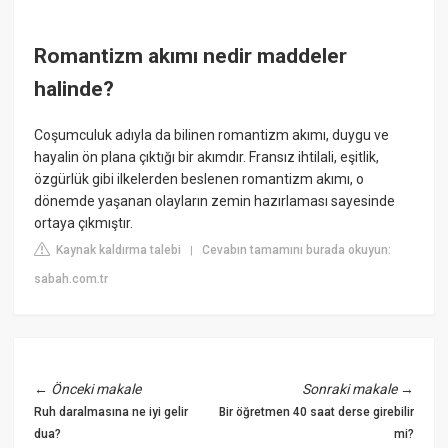
Romantizm akımı nedir maddeler
halinde?
Coşumculuk adıyla da bilinen romantizm akımı, duygu ve
hayalin ön plana çıktığı bir akımdır. Fransız ihtilali, eşitlik,
özgürlük gibi ilkelerden beslenen romantizm akımı, o
dönemde yaşanan olayların zemin hazırlaması sayesinde
ortaya çıkmıştır.
Kaynak kaldırma talebi
Cevabın tamamını burada okuyun:
|
sabah.com.tr
←
Önceki makale
Sonraki makale
→
Ruh daralmasına ne iyi gelir
Bir öğretmen 40 saat derse girebilir
dua?
mi?