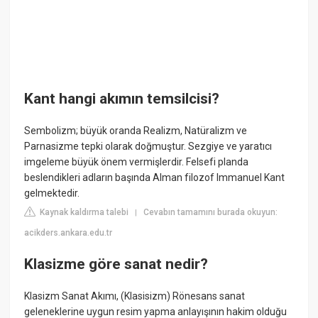
Kant hangi akımın temsilcisi?
Sembolizm; büyük oranda Realizm, Natüralizm ve
Parnasizme tepki olarak doğmuştur. Sezgiye ve yaratıcı
imgeleme büyük önem vermişlerdir. Felsefi planda
beslendikleri adların başında Alman filozof Immanuel Kant
gelmektedir.
Kaynak kaldırma talebi
Cevabın tamamını burada okuyun:
|
acikders.ankara.edu.tr
Klasizme göre sanat nedir?
Klasizm Sanat Akımı, (Klasisizm) Rönesans sanat
geleneklerine uygun resim yapma anlayışının hakim olduğu