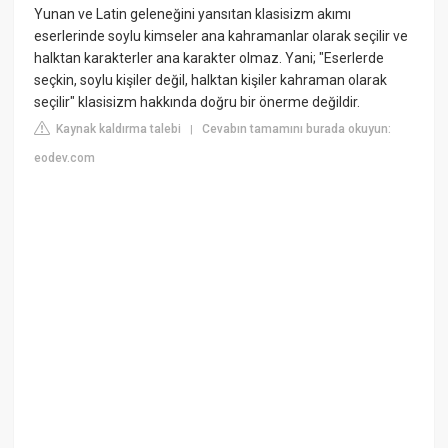
Yunan ve Latin geleneğini yansıtan klasisizm akımı
eserlerinde soylu kimseler ana kahramanlar olarak seçilir ve
halktan karakterler ana karakter olmaz. Yani; "Eserlerde
seçkin, soylu kişiler değil, halktan kişiler kahraman olarak
seçilir" klasisizm hakkında doğru bir önerme değildir.
Kaynak kaldırma talebi
Cevabın tamamını burada okuyun:
|
eodev.com