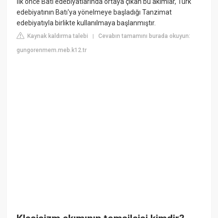
İlk önce Batı edebiyatlarında ortaya çıkan bu akımlar, Türk
edebiyatının Batı'ya yönelmeye başladığı Tanzimat
edebiyatıyla birlikte kullanılmaya başlanmıştır.
Kaynak kaldırma talebi
Cevabın tamamını burada okuyun:
|
gungorenmem.meb.k12.tr