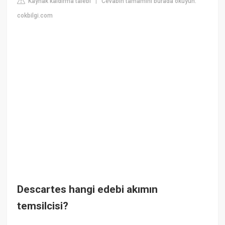
Kaynak kaldırma talebi
Cevabın tamamını burada okuyun:
|
cokbilgi.com
Descartes hangi edebi akımın
temsilcisi?