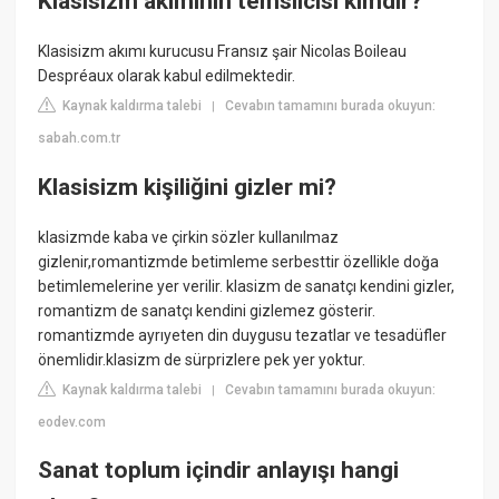
Klasisizm akımının temsilcisi kimdir?
Klasisizm akımı kurucusu Fransız şair Nicolas Boileau
Despréaux olarak kabul edilmektedir.
Kaynak kaldırma talebi
Cevabın tamamını burada okuyun:
|
sabah.com.tr
Klasisizm kişiliğini gizler mi?
klasizmde kaba ve çirkin sözler kullanılmaz
gizlenir,romantizmde betimleme serbesttir özellikle doğa
betimlemelerine yer verilir. klasizm de sanatçı kendini gizler,
romantizm de sanatçı kendini gizlemez gösterir.
romantizmde ayrıyeten din duygusu tezatlar ve tesadüfler
önemlidir.klasizm de sürprizlere pek yer yoktur.
Kaynak kaldırma talebi
Cevabın tamamını burada okuyun:
|
eodev.com
Sanat toplum içindir anlayışı hangi