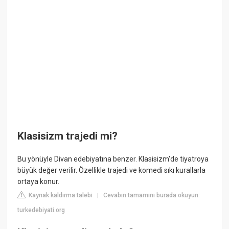
Klasisizm trajedi mi?
Bu yönüyle Divan edebiyatına benzer. Klasisizm'de tiyatroya
büyük değer verilir. Özellikle trajedi ve komedi sıkı kurallarla
ortaya konur.
Kaynak kaldırma talebi
Cevabın tamamını burada okuyun:
|
turkedebiyati.org