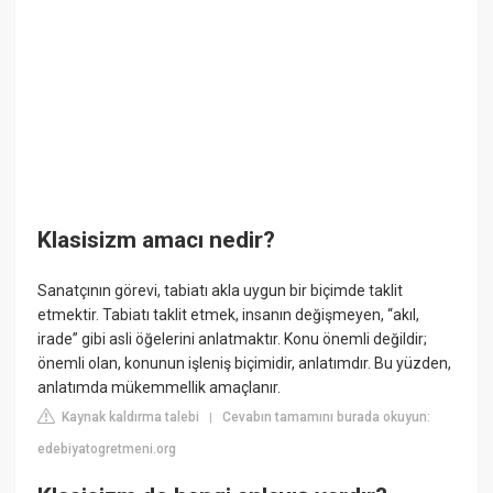
Klasisizm amacı nedir?
Sanatçının görevi, tabiatı akla uygun bir biçimde taklit
etmektir. Tabiatı taklit etmek, insanın değişmeyen, “akıl,
irade” gibi asli öğelerini anlatmaktır. Konu önemli değildir;
önemli olan, konunun işleniş biçimidir, anlatımdır. Bu yüzden,
anlatımda mükemmellik amaçlanır.
Kaynak kaldırma talebi
Cevabın tamamını burada okuyun:
|
edebiyatogretmeni.org