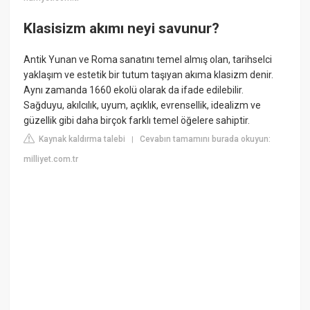
Klasisizm akımı neyi savunur?
Antik Yunan ve Roma sanatını temel almış olan, tarihselci
yaklaşım ve estetik bir tutum taşıyan akıma klasizm denir.
Aynı zamanda 1660 ekolü olarak da ifade edilebilir.
Sağduyu, akılcılık, uyum, açıklık, evrensellik, idealizm ve
güzellik gibi daha birçok farklı temel öğelere sahiptir.
Kaynak kaldırma talebi
Cevabın tamamını burada okuyun:
|
milliyet.com.tr