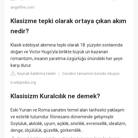
angelfire.com
Klasizme tepki olarak ortaya çıkan akım
nedir?
Klasik edebiyat akımına tepki olarak 18. yüzyılın sonlarında
doğan ve Victor Hugo'yla birlikte büyük ün kazanan
romantizm, insanın yaratma özgürlüğü önündeki her şeye
karşı durur.
Kaynak kaldırma talebi
Cevabın tamamını burada okuyun:
|
tr.wikipedia.org
Klasisizm Kuralcılık ne demek?
Eski Yunan ve Roma sanatını temel alan tarihselci yaklaşım
ve estetik tutumdur. Rönesans döneminde gelişmiştir.
Soyluluk, akılcılık, uyum, açıklık, sınırlılık, evrensellik, idealizm,
denge, ölçülülük, güzellik, görkemlilik…