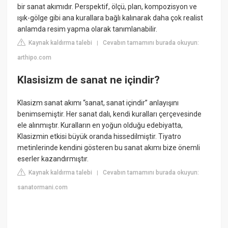
bir sanat akımıdır. Perspektif, ölçü, plan, kompozisyon ve
ışık-gölge gibi ana kurallara bağlı kalınarak daha çok realist
anlamda resim yapma olarak tanımlanabilir.
Kaynak kaldırma talebi
Cevabın tamamını burada okuyun:
|
arthipo.com
Klasisizm de sanat ne içindir?
Klasizm sanat akımı “sanat, sanat içindir” anlayışını
benimsemiştir. Her sanat dalı, kendi kuralları çerçevesinde
ele alınmıştır. Kuralların en yoğun olduğu edebiyatta,
Klasizmin etkisi büyük oranda hissedilmiştir. Tiyatro
metinlerinde kendini gösteren bu sanat akımı bize önemli
eserler kazandırmıştır.
Kaynak kaldırma talebi
Cevabın tamamını burada okuyun:
|
sanatormani.com