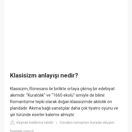
Klasisizm anlayışı nedir?
Klasisizm, Rönesans ile birlikte ortaya çıkmış bir edebiyat
akımıdır. ''Kuralcılık'' ve ''1660 ekolü'' ismiyle de bilinir.
Romantizme tepki olarak doğan klasisizmde akılcılık ön
plandadır. Akıma bağlı sanatçılar daha çok tiyatro oyunu ve
şiir türünde eserler kaleme almıştır.
Kaynak kaldırma talebi
Cevabın tamamını burada okuyun:
|
hurriyet.com.tr