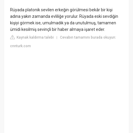
Rüyada platonik sevilen erkeğin görülmesi bekâr bir kişi
adına yakın zamanda evliliğe yorulur. Rüyada eski sevdiğin
kişiyi görmek ise, umulmadık ya da unutulmuş, tamamen
ümidi kesilmiş sevinçli bir haber almaya işaret eder.
Kaynak kaldırma talebi
Cevabın tamamını burada okuyun:
|
cnnturk.com