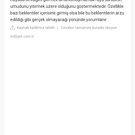
umudunu yitirmek üzere olduğunu göstermektedir. Özellikle
bazı beklentiler içerisine girmiş olsa bile bu beklentilerin arzu
edildiği gibi gerçek olmayacağı yönünde yorumlanır.
Kaynak kaldırma talebi
Cevabın tamamını burada okuyun:
|
milliyet.com.tr