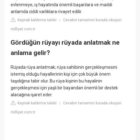
evlenmeye, iş hayatında önemli başarılara ve maddi
anlamda ciddi varlıklara rivayet edilir.
Kaynak kaldırma talebi
Cevabın tamamını burada okuyun:
|
milliyet.com.tr
Gördüğün rüyayı rüyada anlatmak ne
anlama gelir?
Rüyada rüya anlatmak; rüya sahibinin gerçekleşmesini
istemiş olduğu hayallerinin kişi için çok büyük önem
taşıdığına tabir olur. Bu rüya kişinin bu hayalinin
gerçekleşmesi için yaşlı bir bayandan önemli bir destek
alacağına işaret eder.
Kaynak kaldırma talebi
Cevabın tamamını burada okuyun:
|
milliyet.com.tr