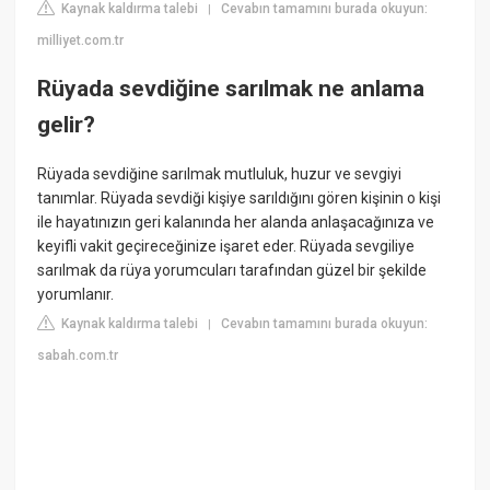
Kaynak kaldırma talebi
Cevabın tamamını burada okuyun:
|
milliyet.com.tr
Rüyada sevdiğine sarılmak ne anlama
gelir?
Rüyada sevdiğine sarılmak mutluluk, huzur ve sevgiyi
tanımlar. Rüyada sevdiği kişiye sarıldığını gören kişinin o kişi
ile hayatınızın geri kalanında her alanda anlaşacağınıza ve
keyifli vakit geçireceğinize işaret eder. Rüyada sevgiliye
sarılmak da rüya yorumcuları tarafından güzel bir şekilde
yorumlanır.
Kaynak kaldırma talebi
Cevabın tamamını burada okuyun:
|
sabah.com.tr