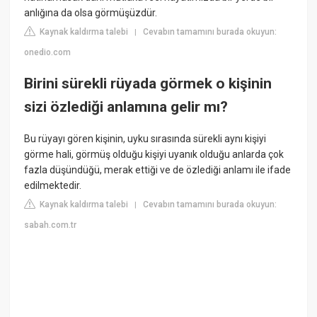
anlığına da olsa görmüşüzdür.
Kaynak kaldırma talebi
Cevabın tamamını burada okuyun:
|
onedio.com
Birini sürekli rüyada görmek o kişinin
sizi özlediği anlamına gelir mı?
Bu rüyayı gören kişinin, uyku sırasında sürekli aynı kişiyi
görme hali, görmüş olduğu kişiyi uyanık olduğu anlarda çok
fazla düşündüğü, merak ettiği ve de özlediği anlamı ile ifade
edilmektedir.
Kaynak kaldırma talebi
Cevabın tamamını burada okuyun:
|
sabah.com.tr