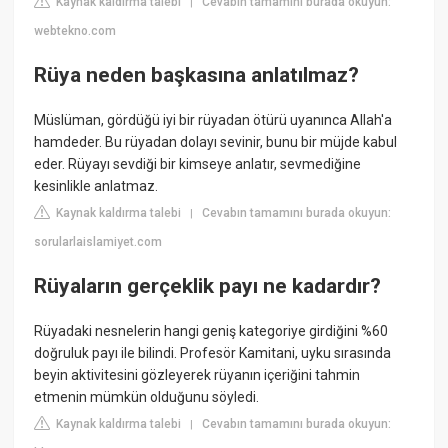
Kaynak kaldırma talebi
Cevabın tamamını burada okuyun:
|
webtekno.com
Rüya neden başkasına anlatılmaz?
Müslüman, gördüğü iyi bir rüyadan ötürü uyanınca Allah'a
hamdeder. Bu rüyadan dolayı sevinir, bunu bir müjde kabul
eder. Rüyayı sevdiği bir kimseye anlatır, sevmediğine
kesinlikle anlatmaz.
Kaynak kaldırma talebi
Cevabın tamamını burada okuyun:
|
sorularlaislamiyet.com
Rüyaların gerçeklik payı ne kadardır?
Rüyadaki nesnelerin hangi geniş kategoriye girdiğini %60
doğruluk payı ile bilindi. Profesör Kamitani, uyku sırasında
beyin aktivitesini gözleyerek rüyanın içeriğini tahmin
etmenin mümkün olduğunu söyledi.
Kaynak kaldırma talebi
Cevabın tamamını burada okuyun:
|