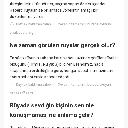
titreşimlerin ürünüdürler, saçma sapan öğeler içerirler.
Haberci rüyalar ise bir amaca yöneliktir, amaçlı bir
düzenlenme vardır.
Kaynak kaldırma talebi
Cevabın tamamını burada okuyun:
|
tr.wikipedia.org
Ne zaman görülen rüyalar gerçek olur?
En sâdık rüyanın sabaha karşı seher vaktinde görülen rüyalar
olduğunu (Tirmizi, Rü'yâ: 3) bildiren Efendimiz, hadis
kitaplarında bildirildiğine göre, her gün sabah namazından
sonra sahabileriyle sohbet ederdi.
Kaynak kaldırma talebi
Cevabın tamamını burada okuyun:
|
m.haber7.com
Rüyada sevdiğin kişinin seninle
konuşmaması ne anlama gelir?
Rüyada sevdiğini görmek ama konuşmamak rüya sahibinin