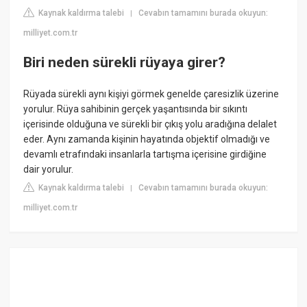
Kaynak kaldırma talebi
Cevabın tamamını burada okuyun:
|
milliyet.com.tr
Biri neden sürekli rüyaya girer?
Rüyada sürekli aynı kişiyi görmek genelde çaresizlik üzerine
yorulur. Rüya sahibinin gerçek yaşantısında bir sıkıntı
içerisinde olduğuna ve sürekli bir çıkış yolu aradığına delalet
eder. Aynı zamanda kişinin hayatında objektif olmadığı ve
devamlı etrafındaki insanlarla tartışma içerisine girdiğine
dair yorulur.
Kaynak kaldırma talebi
Cevabın tamamını burada okuyun:
|
milliyet.com.tr