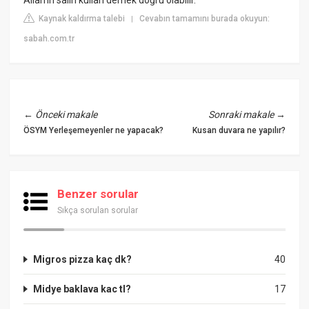
Kaynak kaldırma talebi
Cevabın tamamını burada okuyun:
|
sabah.com.tr
←
Önceki makale
Sonraki makale
→
ÖSYM Yerleşemeyenler ne yapacak?
Kusan duvara ne yapılır?
Benzer sorular
Sıkça sorulan sorular
Migros pizza kaç dk?
40
Midye baklava kac tl?
17