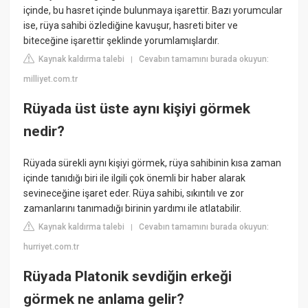
içinde, bu hasret içinde bulunmaya işarettir. Bazı yorumcular
ise, rüya sahibi özlediğine kavuşur, hasreti biter ve
biteceğine işarettir şeklinde yorumlamışlardır.
Kaynak kaldırma talebi
Cevabın tamamını burada okuyun:
|
milliyet.com.tr
Rüyada üst üste aynı kişiyi görmek
nedir?
Rüyada sürekli aynı kişiyi görmek, rüya sahibinin kısa zaman
içinde tanıdığı biri ile ilgili çok önemli bir haber alarak
sevineceğine işaret eder. Rüya sahibi, sıkıntılı ve zor
zamanlarını tanımadığı birinin yardımı ile atlatabilir.
Kaynak kaldırma talebi
Cevabın tamamını burada okuyun:
|
hurriyet.com.tr
Rüyada Platonik sevdiğin erkeği
görmek ne anlama gelir?