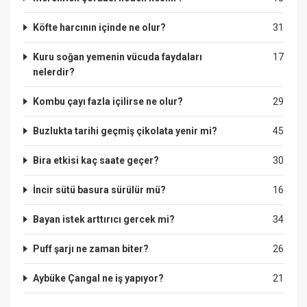
Köfte harcının içinde ne olur?
31
Kuru soğan yemenin vücuda faydaları
17
nelerdir?
Kombu çayı fazla içilirse ne olur?
29
Buzlukta tarihi geçmiş çikolata yenir mi?
45
Bira etkisi kaç saate geçer?
30
İncir sütü basura sürülür mü?
16
Bayan istek arttırıcı gercek mi?
34
Puff şarjı ne zaman biter?
26
Aybüke Çangal ne iş yapıyor?
21