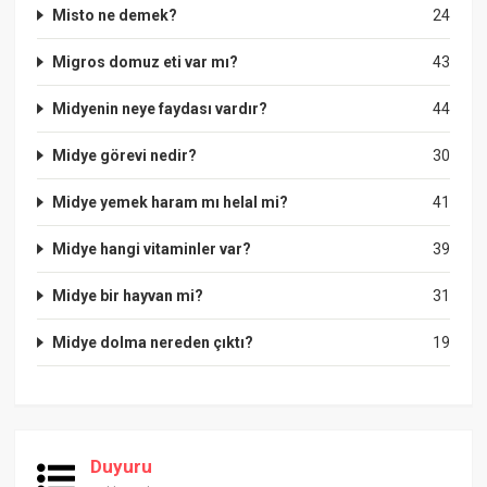
Misto ne demek?
24
Migros domuz eti var mı?
43
Midyenin neye faydası vardır?
44
Midye görevi nedir?
30
Midye yemek haram mı helal mi?
41
Midye hangi vitaminler var?
39
Midye bir hayvan mi?
31
Midye dolma nereden çıktı?
19
Duyuru