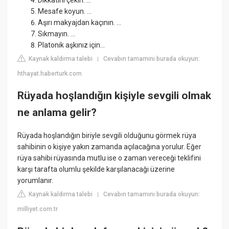
Mesafe koyun. ...
Aşırı makyajdan kaçının. ...
Sıkmayın. ...
Platonik aşkınız için...
Kaynak kaldırma talebi
Cevabın tamamını burada okuyun:
|
hthayat.haberturk.com
Rüyada hoşlandığın kişiyle sevgili olmak
ne anlama gelir?
Rüyada hoşlandığın biriyle sevgili olduğunu görmek rüya
sahibinin o kişiye yakın zamanda açılacağına yorulur. Eğer
rüya sahibi rüyasında mutlu ise o zaman vereceği teklifini
karşı tarafta olumlu şekilde karşılanacağı üzerine
yorumlanır.
Kaynak kaldırma talebi
Cevabın tamamını burada okuyun:
|
milliyet.com.tr