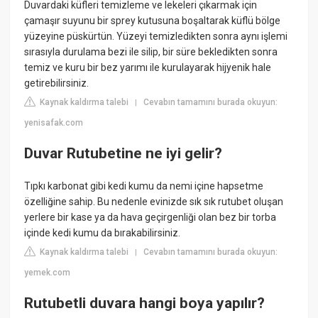
Duvardaki küfleri temizleme ve lekeleri çıkarmak için
çamaşır suyunu bir sprey kutusuna boşaltarak küflü bölge
yüzeyine püskürtün. Yüzeyi temizledikten sonra aynı işlemi
sırasıyla durulama bezi ile silip, bir süre bekledikten sonra
temiz ve kuru bir bez yarımı ile kurulayarak hijyenik hale
getirebilirsiniz.
Kaynak kaldırma talebi
Cevabın tamamını burada okuyun:
|
yenisafak.com
Duvar Rutubetine ne iyi gelir?
Tıpkı karbonat gibi kedi kumu da nemi içine hapsetme
özelliğine sahip. Bu nedenle evinizde sık sık rutubet oluşan
yerlere bir kase ya da hava geçirgenliği olan bez bir torba
içinde kedi kumu da bırakabilirsiniz.
Kaynak kaldırma talebi
Cevabın tamamını burada okuyun:
|
yemek.com
Rutubetli duvara hangi boya yapılır?