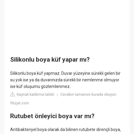
Silikonlu boya küf yapar mı?
Silikonlu boya küf yapmaz. Duvar yüzeyine sürekli gelen bir
su yok ise ya da duvarınızda sürekli bir nemlenme olmuyor
ise küf oluşumu gözlemlenmez.
Kaynak kaldırma talebi
Cevabın tamamını burada okuyun:
|
filizjet.com
Rutubet önleyici boya var mı?
Antibakteriyel boya olarak da bilinen rutubete dirençli boya,