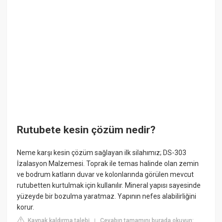
Rutubete kesin çözüm nedir?
Neme karşı kesin çözüm sağlayan ilk silahımız; DS-303
İzalasyon Malzemesi. Toprak ile temas halinde olan zemin
ve bodrum katların duvar ve kolonlarında görülen mevcut
rutubetten kurtulmak için kullanılır. Mineral yapısı sayesinde
yüzeyde bir bozulma yaratmaz. Yapının nefes alabilirliğini
korur.
Kaynak kaldırma talebi
Cevabın tamamını burada okuyun:
|