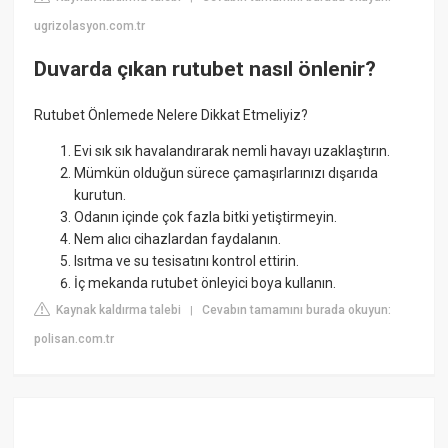
ugrizolasyon.com.tr
Duvarda çıkan rutubet nasıl önlenir?
Rutubet Önlemede Nelere Dikkat Etmeliyiz?
Evi sık sık havalandırarak nemli havayı uzaklaştırın.
Mümkün olduğun sürece çamaşırlarınızı dışarıda
kurutun.
Odanın içinde çok fazla bitki yetiştirmeyin.
Nem alıcı cihazlardan faydalanın.
Isıtma ve su tesisatını kontrol ettirin.
İç mekanda rutubet önleyici boya kullanın.
Kaynak kaldırma talebi
Cevabın tamamını burada okuyun:
|
polisan.com.tr