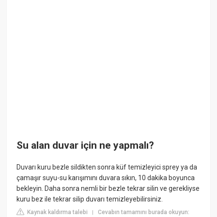
Su alan duvar için ne yapmalı?
Duvarı kuru bezle sildikten sonra küf temizleyici sprey ya da
çamaşır suyu-su karışımını duvara sıkın, 10 dakika boyunca
bekleyin. Daha sonra nemli bir bezle tekrar silin ve gerekliyse
kuru bez ile tekrar silip duvarı temizleyebilirsiniz.
Kaynak kaldırma talebi
Cevabın tamamını burada okuyun:
|