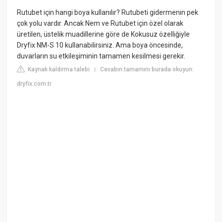
Rutubet için hangi boya kullanılır? Rutubeti gidermenin pek
çok yolu vardır. Ancak Nem ve Rutubet için özel olarak
üretilen, üstelik muadillerine göre de Kokusuz özelliğiyle
Dryfix NM-S 10 kullanabilirsiniz. Ama boya öncesinde,
duvarların su etkileşiminin tamamen kesilmesi gerekir.
Kaynak kaldırma talebi
Cevabın tamamını burada okuyun:
|
dryfix.com.tr