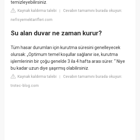
temizleyebilirsiniz.
Kaynak kaldırma talebi
Cevabın tamamını burada okuyun:
|
nefisyemektarifleri.com
Su alan duvar ne zaman kurur?
Tüm hasar durumları için kurutma süresini genelleyecek
olursak: „Optimum temel koşullar sağlanır ise, kurutma
işlemlerinin bir çoğu genelde 3 ila 4 hafta arası sürer. “ Niye
bu kadar uzun diye şaşırmış olabilirsiniz.
Kaynak kaldırma talebi
Cevabın tamamını burada okuyun:
|
trotec-blog.com