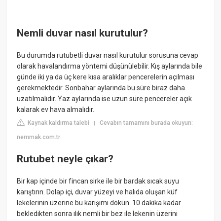
Nemli duvar nasıl kurutulur?
Bu durumda rutubetli duvar nasıl kurutulur sorusuna cevap
olarak havalandırma yöntemi düşünülebilir. Kış aylarında bile
günde iki ya da üç kere kısa aralıklar pencerelerin açılması
gerekmektedir. Sonbahar aylarında bu süre biraz daha
uzatılmalıdır. Yaz aylarında ise uzun süre pencereler açık
kalarak ev hava almalıdır.
Kaynak kaldırma talebi
Cevabın tamamını burada okuyun:
|
nemmak.com.tr
Rutubet neyle çıkar?
Bir kap içinde bir fincan sirke ile bir bardak sıcak suyu
karıştırın. Dolap içi, duvar yüzeyi ve halıda oluşan küf
lekelerinin üzerine bu karışımı dökün. 10 dakika kadar
bekledikten sonra ılık nemli bir bez ile lekenin üzerini