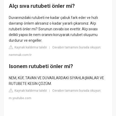
Alçı sıva rutubeti önler mi?
Duvarınızdaki rutubeti ne kadar çabuk fark eder ve hızlı
davranıp önlem alırsanız o kadar yararlı çıkarsınız. Alçı
rutubeti önler mi? Sorunun cevabı ise evettir. Alçı sıvası
delikli yapısı ile nem oranını koruyarak rutubet oluşumu
durdurur ve engeller.
Kaynak kaldırma talebi
Cevabın tamamını burada okuyun:
|
nemmak.com.tr
Isonem rutubeti önler mi?
NEM, KÜF, TAVAN VE DUVARLARDAKİ SİYAHLAŞMALAR VE
RUTUBETE KESİN ÇÖZÜM.
Kaynak kaldırma talebi
Cevabın tamamını burada okuyun:
|
m.youtube.com