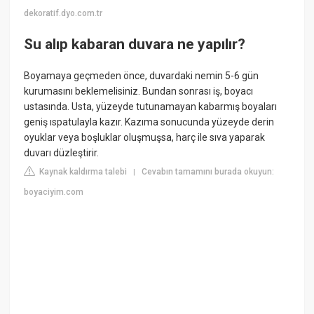
dekoratif.dyo.com.tr
Su alıp kabaran duvara ne yapılır?
Boyamaya geçmeden önce, duvardaki nemin 5-6 gün
kurumasını beklemelisiniz. Bundan sonrası iş, boyacı
ustasında. Usta, yüzeyde tutunamayan kabarmış boyaları
geniş ıspatulayla kazır. Kazıma sonucunda yüzeyde derin
oyuklar veya boşluklar oluşmuşsa, harç ile sıva yaparak
duvarı düzleştirir.
Kaynak kaldırma talebi
Cevabın tamamını burada okuyun:
|
boyaciyim.com