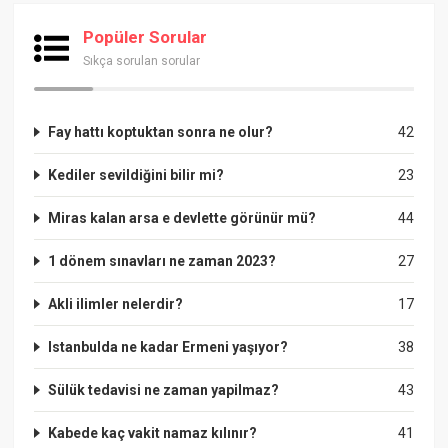
Popüler Sorular
Sıkça sorulan sorular
Fay hattı koptuktan sonra ne olur?
42
Kediler sevildiğini bilir mi?
23
Miras kalan arsa e devlette görünür mü?
44
1 dönem sınavları ne zaman 2023?
27
Akli ilimler nelerdir?
17
Istanbulda ne kadar Ermeni yaşıyor?
38
Sülük tedavisi ne zaman yapilmaz?
43
Kabede kaç vakit namaz kılınır?
41