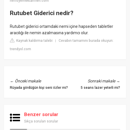
nefisyemektarifleri.com
Rutubet Giderici nedir?
Rutubet giderici ortamdaki nemi içine hapseden tabletler
aracılığı ile nemin azalmasına yardımcı olur.
Kaynak kaldırma talebi
Cevabın tamamını burada okuyun:
|
trendyol.com
←
Önceki makale
Sonraki makale
→
Rüyada gördüğün kişi seni özler mi?
5 seans lazer yeterli mi?
Benzer sorular
Sıkça sorulan sorular