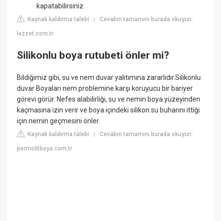
kapatabilirsiniz.
Kaynak kaldırma talebi
Cevabın tamamını burada okuyun:
|
lezzet.com.tr
Silikonlu boya rutubeti önler mi?
Bildiğimiz gibi, su ve nem duvar yalıtımına zararlıdır.Silikonlu
duvar Boyaları nem problemine karşı koruyucu bir bariyer
görevi görür. Nefes alabilirliği, su ve nemin boya yüzeyinden
kaçmasına izin verir ve boya içindeki silikon su buharını ittiği
için nemin geçmesini önler.
Kaynak kaldırma talebi
Cevabın tamamını burada okuyun:
|
permolitboya.com.tr