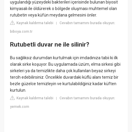
uygulandığı yüzeydeki bakterileri içerisinde bulunan biyosit
kimyasalı ile öldürerek o bölgede oluşması muhtemel olan
rutubetin veya küfün meydana gelmesini önler.
Kaynak kaldırma talebi
Cevabın tamamını burada okuyun:
|
biboya.com.tr
Rutubetli duvar ne ile silinir?
Bu sağlıksız durumdan kurtulmak için imdadınıza tabii ki ilk
olarak sirke koşuyor. Bu uygulamada üzüm, elma sirkesi gibi
sirkeleri ya da temizlikte daha çok kullanılan beyaz sirkeyi
tercih edebilirsiniz. Öncelikle duvardaki küflü alanı temiz bir
bezle güzelce temizleyin ve kurtulabildiğiniz kadar küften
kurtulun.
Kaynak kaldırma talebi
Cevabın tamamını burada okuyun:
|
yemek.com