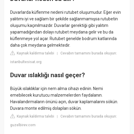
Duvarlarda küflenme nedeni rutubet oluşumudur. Eğer evin
yalıtımı iyi ve sağlam bir şekilde sağlanmamışsa rutubetin
oluşumu kaçınılmazdır. Duvarlar gerektiği gibi yalıtım
yapamadığından dolayı rutubet meydana gelir ve bu da
küflenmeye yol açar. Rutubet genelde bodrum katlarında
daha çok meydana gelmektedir.
Kaynak kaldırma talebi
Cevabın tamamını burada okuyun:
|
istanbultesisat.org
Duvar ıslaklığı nasıl geçer?
Büyük ıslaklıklar için nem alma cihazı edinin. Nemi
emebilecek kurutucu malzemelerden faydalanın.
Havalandırmaların önünü açın, duvar kaplamalarını sökün.
Duvara monte edilmiş dolapları sökün.
Kaynak kaldırma talebi
Cevabın tamamını burada okuyun:
|
guzelbirev.com