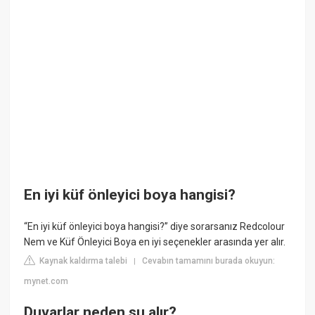
En iyi küf önleyici boya hangisi?
“En iyi küf önleyici boya hangisi?” diye sorarsanız Redcolour
Nem ve Küf Önleyici Boya en iyi seçenekler arasında yer alır.
Kaynak kaldırma talebi
Cevabın tamamını burada okuyun:
|
mynet.com
Duvarlar neden su alır?