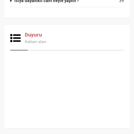
Isıya dayanıklı cam neyle yapılır?
39
Duyuru
Reklam alanı