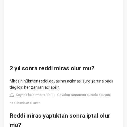
2 yıl sonra reddi miras olur mu?
Mirasın hükmen reddi davasının açılması süre şartına bağlı
değildir, her zaman açılabilir.
Kaynak kaldırma talebi
Cevabın tamamını burada okuyun:
|
neslihanbartal.av.tr
Reddi miras yaptıktan sonra iptal olur
mu?