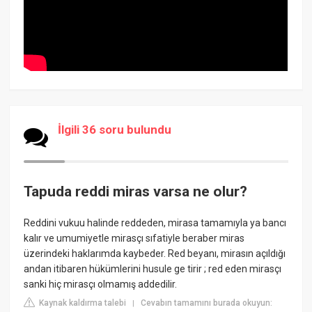
İlgili 36 soru bulundu
Tapuda reddi miras varsa ne olur?
Reddini vukuu halinde reddeden, mirasa tamamıyla ya bancı
kalır ve umumiyetle mirasçı sıfatiyle beraber miras
üzerindeki haklarımda kaybeder. Red beyanı, mirasın açıldığı
andan itibaren hükümlerini husule ge tirir ; red eden mirasçı
sanki hiç mirasçı olmamış addedilir.
Kaynak kaldırma talebi
Cevabın tamamını burada okuyun:
|