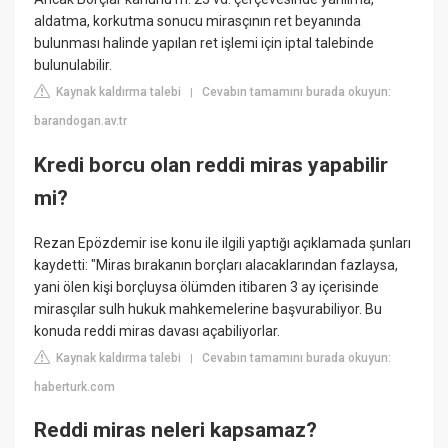
aldatma, korkutma sonucu mirasçının ret beyanında
bulunması halinde yapılan ret işlemi için iptal talebinde
bulunulabilir.
Kaynak kaldırma talebi
Cevabın tamamını burada okuyun:
|
barandogan.av.tr
Kredi borcu olan reddi miras yapabilir
mi?
Rezan Epözdemir ise konu ile ilgili yaptığı açıklamada şunları
kaydetti: "Miras bırakanın borçları alacaklarından fazlaysa,
yani ölen kişi borçluysa ölümden itibaren 3 ay içerisinde
mirasçılar sulh hukuk mahkemelerine başvurabiliyor. Bu
konuda reddi miras davası açabiliyorlar.
Kaynak kaldırma talebi
Cevabın tamamını burada okuyun:
|
haberturk.com
Reddi miras neleri kapsamaz?