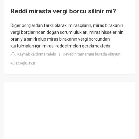
Reddi mirasta vergi borcu silinir mi?
Diğer borçlardan farklı olarak, mirasçıların, miras bırakanın
vergi borçlarından doğan sorumlulukları, miras hisselerinin
oranıyla sınırlı olup miras bırakanın vergi borcundan
kurtulmaları için mirası reddetmeleri gerekmektedir.
Kaynak kaldırma talebi
Cevabın tamamını burada okuyun:
|
kulacoglu.av.tr