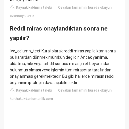
Kaynak kaldırma talebi
Cevabın tamamını burada okuyun:
|
ozansoylu.av.tr
Reddi miras onaylandıktan sonra ne
yapılır?
[vc_column_text]Kural olarak reddi miras yapıldıktan sonra
bu karardan dönmek mümkün değildir. Ancak yanılma,
aldatma, hile veya tehdit sonucu mirasçı ret beyanından
bulunmuş olması veya işlemin tüm mirasçılar tarafından
onaylanması gerekmektedir. Bu gibi hallerde mirasın reddi
beyanının iptali için dava açabilecektir.
Kaynak kaldırma talebi
Cevabın tamamını burada okuyun:
|
kurthukukdanismanlik.com