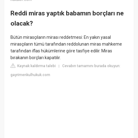
Reddi miras yaptık babamın borçları ne
olacak?
Bütün mirasçıların mirası reddetmesi: En yakın yasal
mirasçıların tümü tarafından reddolunan miras mahkeme
tarafından iflas hükümlerine göre tasfiye edilir. Miras
bırakanın borçları kapatılır.
Kaynak kaldırma talebi
Cevabın tamamını burada okuyun:
|
gayrimenkulhukuk.com