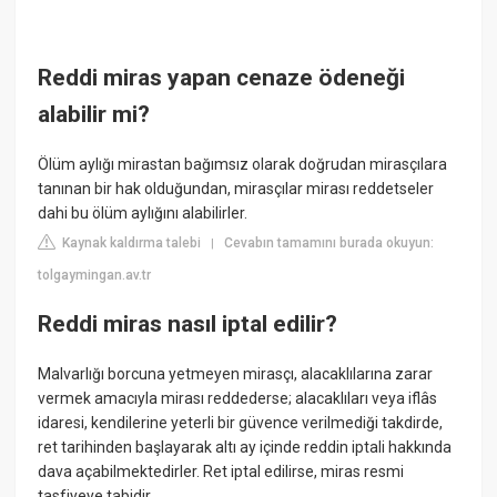
Reddi miras yapan cenaze ödeneği
alabilir mi?
Ölüm aylığı mirastan bağımsız olarak doğrudan mirasçılara
tanınan bir hak olduğundan, mirasçılar mirası reddetseler
dahi bu ölüm aylığını alabilirler.
Kaynak kaldırma talebi
Cevabın tamamını burada okuyun:
|
tolgaymingan.av.tr
Reddi miras nasıl iptal edilir?
Malvarlığı borcuna yetmeyen mirasçı, alacaklılarına zarar
vermek amacıyla mirası reddederse; alacaklıları veya iflâs
idaresi, kendilerine yeterli bir güvence verilmediği takdirde,
ret tarihinden başlayarak altı ay içinde reddin iptali hakkında
dava açabilmektedirler. Ret iptal edilirse, miras resmi
tasfiyeye tabidir.