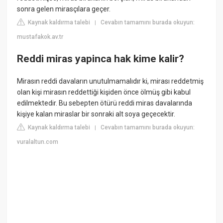
sonra gelen mirasçılara geçer.
Kaynak kaldırma talebi
Cevabın tamamını burada okuyun:
|
mustafakok.av.tr
Reddi miras yapinca hak kime kalir?
Mirasın reddi davaların unutulmamalıdır ki, mirası reddetmiş
olan kişi mirasın reddettiği kişiden önce ölmüş gibi kabul
edilmektedir. Bu sebepten ötürü reddi miras davalarında
kişiye kalan miraslar bir sonraki alt soya geçecektir.
Kaynak kaldırma talebi
Cevabın tamamını burada okuyun:
|
vuralaltun.com