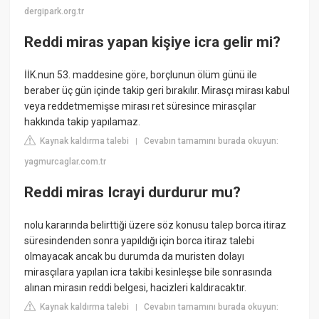
dergipark.org.tr
Reddi miras yapan kişiye icra gelir mi?
İİK.nun 53. maddesine göre, borçlunun ölüm günü ile
beraber üç gün içinde takip geri bırakılır. Mirasçı mirası kabul
veya reddetmemişse mirası ret süresince mirasçılar
hakkında takip yapılamaz.
Kaynak kaldırma talebi
Cevabın tamamını burada okuyun:
|
yagmurcaglar.com.tr
Reddi miras Icrayi durdurur mu?
nolu kararında belirttiği üzere söz konusu talep borca itiraz
süresindenden sonra yapıldığı için borca itiraz talebi
olmayacak ancak bu durumda da muristen dolayı
mirasçılara yapılan icra takibi kesinleşse bile sonrasında
alınan mirasın reddi belgesi, hacizleri kaldıracaktır.
Kaynak kaldırma talebi
Cevabın tamamını burada okuyun:
|