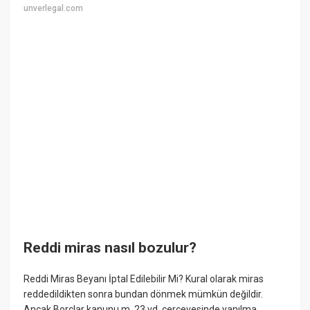
unverlegal.com
Reddi miras nasıl bozulur?
Reddi Miras Beyanı İptal Edilebilir Mi? Kural olarak miras
reddedildikten sonra bundan dönmek mümkün değildir.
Ancak Borçlar kanunu m. 23 vd. çerçevesinde yanılma,