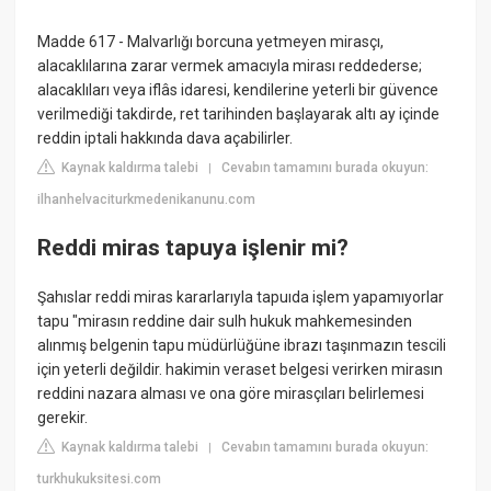
Madde 617 - Malvarlığı borcuna yetmeyen mirasçı,
alacaklılarına zarar vermek amacıyla mirası reddederse;
alacaklıları veya iflâs idaresi, kendilerine yeterli bir güvence
verilmediği takdirde, ret tarihinden başlayarak altı ay içinde
reddin iptali hakkında dava açabilirler.
Kaynak kaldırma talebi
Cevabın tamamını burada okuyun:
|
ilhanhelvaciturkmedenikanunu.com
Reddi miras tapuya işlenir mi?
Şahıslar reddi miras kararlarıyla tapuıda işlem yapamıyorlar
tapu "mirasın reddine dair sulh hukuk mahkemesinden
alınmış belgenin tapu müdürlüğüne ibrazı taşınmazın tescili
için yeterli değildir. hakimin veraset belgesi verirken mirasın
reddini nazara alması ve ona göre mirasçıları belirlemesi
gerekir.
Kaynak kaldırma talebi
Cevabın tamamını burada okuyun:
|
turkhukuksitesi.com