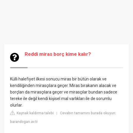
Reddi miras borç kime kalır?
Külli halefiyet ilkesi sonucu miras bir bütün olarak ve
kendiliğinden mirasçılara geçer. Miras bırakanın alacak ve
borçları da mirasçılara geçer ve mirasçılar bundan sadece
tereke ile değil kendi kişisel mal varlıkları ile de sorumlu
olurlar.
Kaynak kaldırma talebi
Cevabın tamamını burada okuyun:
|
barandogan.av.tr