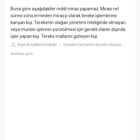
Buna göre aşağıdakiler reddi miras yapamaz: Mirası ret
süresi sona ermeden mirasçı olarak tereke işlemlerine
karışan kişi. Terekenin olağan yönetimi niteliğinde olmayan
veya murisin işlerinin yürütülmesi için gerekli olanın dışında
işler yapan kişi. Tereke mallarını gizleyen kişi.
Kaynak kaldırma talebi
Cevabın tamamını burada okuyun:
|
denktas.av.tr