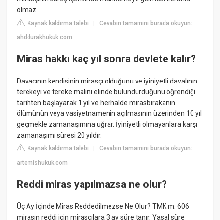
olmaz.
Kaynak kaldırma talebi
Cevabın tamamını burada okuyun:
|
ahddurakhukuk.com
Miras hakkı kaç yıl sonra devlete kalır?
Davacının kendisinin mirasçı olduğunu ve iyiniyetli davalının
terekeyi ve tereke malını elinde bulundurduğunu öğrendiği
tarihten başlayarak 1 yıl ve herhalde mirasbırakanın
ölümünün veya vasiyetnamenin açılmasının üzerinden 10 yıl
geçmekle zamanaşımına uğrar. İyiniyetli olmayanlara karşı
zamanaşımı süresi 20 yıldır.
Kaynak kaldırma talebi
Cevabın tamamını burada okuyun:
|
artemishukuk.com
Reddi miras yapılmazsa ne olur?
Üç Ay İçinde Miras Reddedilmezse Ne Olur? TMK m. 606
mirasın reddi için mirasçılara 3 ay süre tanır. Yasal süre