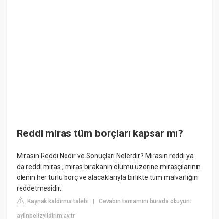
Reddi miras tüm borçları kapsar mı?
Mirasın Reddi Nedir ve Sonuçları Nelerdir? Mirasın reddi ya
da reddi miras ; miras bırakanın ölümü üzerine mirasçılarının
ölenin her türlü borç ve alacaklarıyla birlikte tüm malvarlığını
reddetmesidir.
Kaynak kaldırma talebi
Cevabın tamamını burada okuyun:
|
aylinbelizyildirim.av.tr