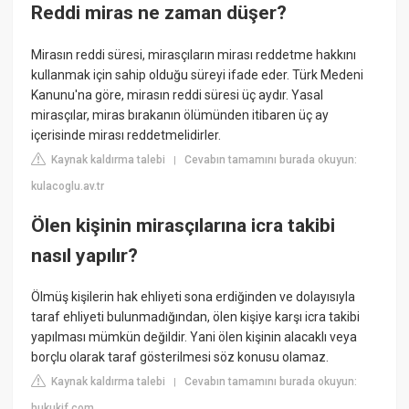
Reddi miras ne zaman düşer?
Mirasın reddi süresi, mirasçıların mirası reddetme hakkını
kullanmak için sahip olduğu süreyi ifade eder. Türk Medeni
Kanunu'na göre, mirasın reddi süresi üç aydır. Yasal
mirasçılar, miras bırakanın ölümünden itibaren üç ay
içerisinde mirası reddetmelidirler.
Kaynak kaldırma talebi
Cevabın tamamını burada okuyun:
|
kulacoglu.av.tr
Ölen kişinin mirasçılarına icra takibi
nasıl yapılır?
Ölmüş kişilerin hak ehliyeti sona erdiğinden ve dolayısıyla
taraf ehliyeti bulunmadığından, ölen kişiye karşı icra takibi
yapılması mümkün değildir. Yani ölen kişinin alacaklı veya
borçlu olarak taraf gösterilmesi söz konusu olamaz.
Kaynak kaldırma talebi
Cevabın tamamını burada okuyun:
|
hukukif.com