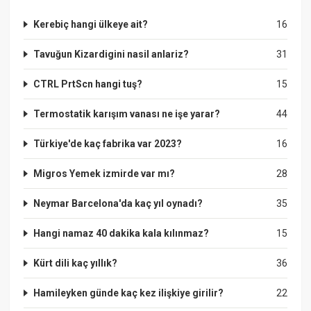
Kerebiç hangi ülkeye ait?
16
Tavuğun Kizardigini nasil anlariz?
31
CTRL PrtScn hangi tuş?
15
Termostatik karışım vanası ne işe yarar?
44
Türkiye'de kaç fabrika var 2023?
16
Migros Yemek izmirde var mı?
28
Neymar Barcelona'da kaç yıl oynadı?
35
Hangi namaz 40 dakika kala kılınmaz?
15
Kürt dili kaç yıllık?
36
Hamileyken günde kaç kez ilişkiye girilir?
22