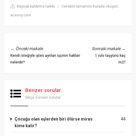
Kaynak kaldırma talebi
Cevabın tamamını burada okuyun:
|
acasoy.com
←
Önceki makale
Sonraki makale
→
Kendi isteğiyle işten ayrılan işçinin hakları
1 rulo taşyünü kaç
nelerdir?
m2?
Benzer sorular
Sıkça sorulan sorular
Çocuğu olan eşlerden biri ölürse miras
44
kime kalır?