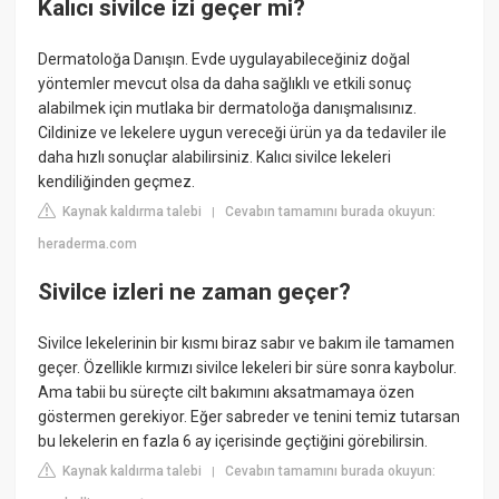
Kalıcı sivilce izi geçer mi?
Dermatoloğa Danışın. Evde uygulayabileceğiniz doğal
yöntemler mevcut olsa da daha sağlıklı ve etkili sonuç
alabilmek için mutlaka bir dermatoloğa danışmalısınız.
Cildinize ve lekelere uygun vereceği ürün ya da tedaviler ile
daha hızlı sonuçlar alabilirsiniz. Kalıcı sivilce lekeleri
kendiliğinden geçmez.
Kaynak kaldırma talebi
Cevabın tamamını burada okuyun:
|
heraderma.com
Sivilce izleri ne zaman geçer?
Sivilce lekelerinin bir kısmı biraz sabır ve bakım ile tamamen
geçer. Özellikle kırmızı sivilce lekeleri bir süre sonra kaybolur.
Ama tabii bu süreçte cilt bakımını aksatmamaya özen
göstermen gerekiyor. Eğer sabreder ve tenini temiz tutarsan
bu lekelerin en fazla 6 ay içerisinde geçtiğini görebilirsin.
Kaynak kaldırma talebi
Cevabın tamamını burada okuyun:
|