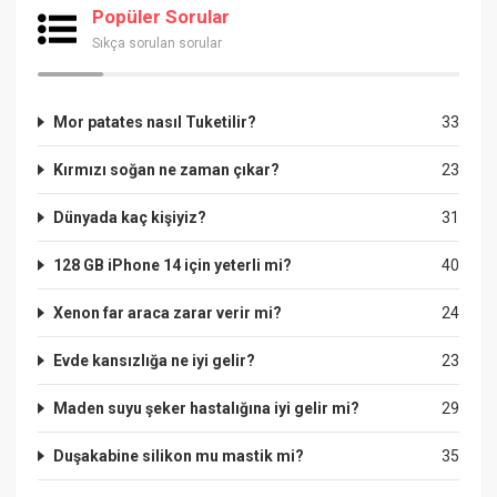
Popüler Sorular
Sıkça sorulan sorular
Mor patates nasıl Tuketilir?
33
Kırmızı soğan ne zaman çıkar?
23
Dünyada kaç kişiyiz?
31
128 GB iPhone 14 için yeterli mi?
40
Xenon far araca zarar verir mi?
24
Evde kansızlığa ne iyi gelir?
23
Maden suyu şeker hastalığına iyi gelir mi?
29
Duşakabine silikon mu mastik mi?
35