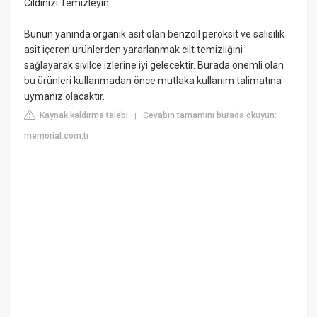
Cildinizi Temizleyin
Bunun yanında organik asit olan benzoil peroksit ve salisilik
asit içeren ürünlerden yararlanmak cilt temizliğini
sağlayarak sivilce izlerine iyi gelecektir. Burada önemli olan
bu ürünleri kullanmadan önce mutlaka kullanım talimatına
uymanız olacaktır.
Kaynak kaldırma talebi
Cevabın tamamını burada okuyun:
|
memorial.com.tr