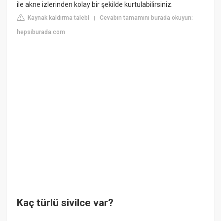
ile akne izlerinden kolay bir şekilde kurtulabilirsiniz.
Kaynak kaldırma talebi
Cevabın tamamını burada okuyun:
|
hepsiburada.com
Kaç türlü sivilce var?