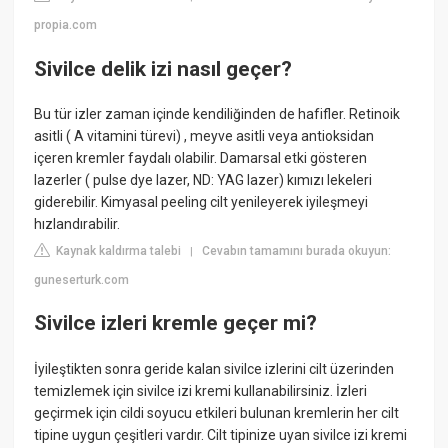
propia.com
Sivilce delik izi nasıl geçer?
Bu tür izler zaman içinde kendiliğinden de hafifler. Retinoik
asitli ( A vitamini türevi) , meyve asitli veya antioksidan
içeren kremler faydalı olabilir. Damarsal etki gösteren
lazerler ( pulse dye lazer, ND: YAG lazer) kımızı lekeleri
giderebilir. Kimyasal peeling cilt yenileyerek iyileşmeyi
hızlandırabilir.
Kaynak kaldırma talebi
Cevabın tamamını burada okuyun:
|
guneserturk.com
Sivilce izleri kremle geçer mi?
İyileştikten sonra geride kalan sivilce izlerini cilt üzerinden
temizlemek için sivilce izi kremi kullanabilirsiniz. İzleri
geçirmek için cildi soyucu etkileri bulunan kremlerin her cilt
tipine uygun çeşitleri vardır. Cilt tipinize uyan sivilce izi kremi