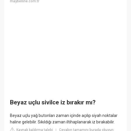
maybelline.com.tr
Beyaz uçlu sivilce iz bırakır mı?
Beyaz uçlu yağ butonları zaman içinde açılıp siyah noktalar
haline gelebilir. Sıkıldığı zaman iltihaplanarak iz bırakabilir.
Kaynak kaldırma talebi
Cevabın tamamını burada okuyun:
|