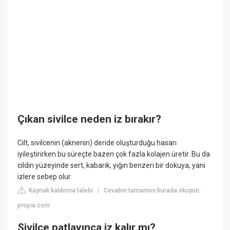
Çıkan sivilce neden iz bırakır?
Cilt, sivilcenin (aknenin) deride oluşturduğu hasarı
iyileştirirken bu süreçte bazen çok fazla kolajen üretir. Bu da
cildin yüzeyinde sert, kabarık, yığın benzeri bir dokuya, yani
izlere sebep olur.
Kaynak kaldırma talebi
Cevabın tamamını burada okuyun:
|
propia.com
Sivilce patlayınca iz kalır mı?