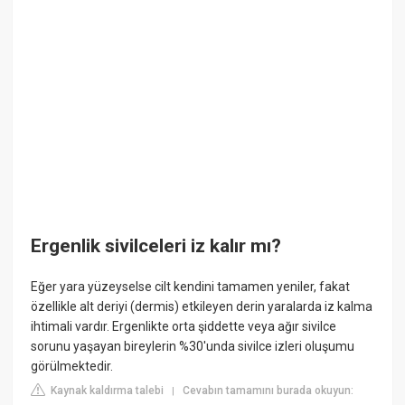
Ergenlik sivilceleri iz kalır mı?
Eğer yara yüzeyselse cilt kendini tamamen yeniler, fakat
özellikle alt deriyi (dermis) etkileyen derin yaralarda iz kalma
ihtimali vardır. Ergenlikte orta şiddette veya ağır sivilce
sorunu yaşayan bireylerin %30'unda sivilce izleri oluşumu
görülmektedir.
Kaynak kaldırma talebi
Cevabın tamamını burada okuyun:
|