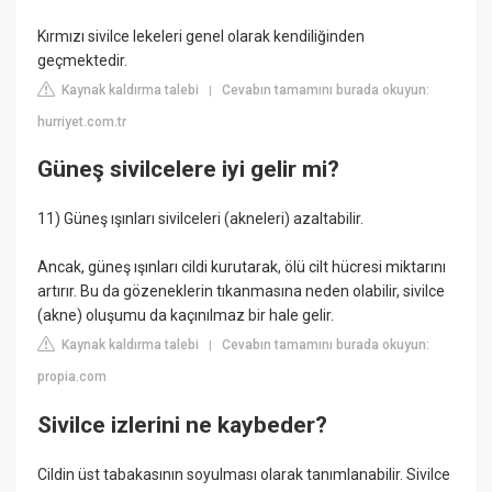
Kırmızı sivilce lekeleri genel olarak kendiliğinden
geçmektedir.
Kaynak kaldırma talebi
Cevabın tamamını burada okuyun:
|
hurriyet.com.tr
Güneş sivilcelere iyi gelir mi?
11) Güneş ışınları sivilceleri (akneleri) azaltabilir.
Ancak, güneş ışınları cildi kurutarak, ölü cilt hücresi miktarını
artırır. Bu da gözeneklerin tıkanmasına neden olabilir, sivilce
(akne) oluşumu da kaçınılmaz bir hale gelir.
Kaynak kaldırma talebi
Cevabın tamamını burada okuyun:
|
propia.com
Sivilce izlerini ne kaybeder?
Cildin üst tabakasının soyulması olarak tanımlanabilir. Sivilce