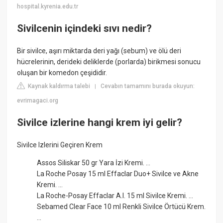
hospital.kyrenia.edu.tr
Sivilcenin içindeki sıvı nedir?
Bir sivilce, aşırı miktarda deri yağı (sebum) ve ölü deri
hücrelerinin, derideki deliklerde (porlarda) birikmesi sonucu
oluşan bir komedon çeşididir.
Kaynak kaldırma talebi
Cevabın tamamını burada okuyun:
|
evrimagaci.org
Sivilce izlerine hangi krem iyi gelir?
Sivilce Izlerini Geçiren Krem
Assos Siliskar 50 gr Yara İzi Kremi. ...
La Roche Posay 15 ml Effaclar Duo+ Sivilce ve Akne
Kremi. ...
La Roche-Posay Effaclar A.I. 15 ml Sivilce Kremi. ...
Sebamed Clear Face 10 ml Renkli Sivilce Örtücü Krem.
...