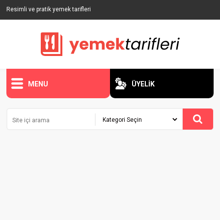
Resimli ve pratik yemek tarifleri
MENU
ÜYELİK