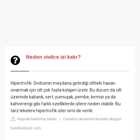
Neden sivilce izi kalır?
Hipertrofik: Sivilcenin meydana getirdiği ciltteki hasarı
onarmak için cilt çok fazla kolajen üretir. Bu durum da cilt
üzerinde kabarık, sert, yumuşak, pembe, kırmızı ya da
kahverengi gibi farklı özelliklerde izlere neden olabilir. Bu
tarz lekelere hipertrofik izler ismi de verilir.
Kaynak kaldırma talebi
Cevabın tamamını burada okuyun:
|
handeulusal.com