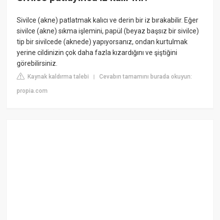
Sivilce (akne) patlatmak kalıcı ve derin bir iz bırakabilir. Eğer
sivilce (akne) sıkma işlemini, papül (beyaz başsız bir sivilce)
tip bir sivilcede (aknede) yapıyorsanız, ondan kurtulmak
yerine cildinizin çok daha fazla kızardığını ve şiştiğini
görebilirsiniz.
Kaynak kaldırma talebi
Cevabın tamamını burada okuyun:
|
propia.com