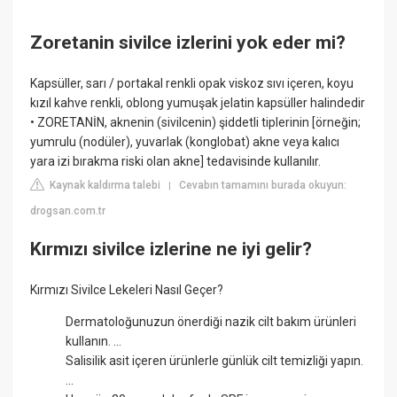
Zoretanin sivilce izlerini yok eder mi?
Kapsüller, sarı / portakal renkli opak viskoz sıvı içeren, koyu
kızıl kahve renkli, oblong yumuşak jelatin kapsüller halindedir
• ZORETANİN, aknenin (sivilcenin) şiddetli tiplerinin [örneğin;
yumrulu (nodüler), yuvarlak (konglobat) akne veya kalıcı
yara izi bırakma riski olan akne] tedavisinde kullanılır.
Kaynak kaldırma talebi
Cevabın tamamını burada okuyun:
|
drogsan.com.tr
Kırmızı sivilce izlerine ne iyi gelir?
Kırmızı Sivilce Lekeleri Nasıl Geçer?
Dermatoloğunuzun önerdiği nazik cilt bakım ürünleri
kullanın. ...
Salisilik asit içeren ürünlerle günlük cilt temizliği yapın.
...