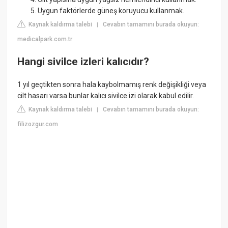
Uygun faktörlerde güneş koruyucu kullanmak.
Kaynak kaldırma talebi
Cevabın tamamını burada okuyun:
|
medicalpark.com.tr
Hangi sivilce izleri kalıcıdır?
1 yıl geçtikten sonra hala kaybolmamış renk değişikliği veya
cilt hasarı varsa bunlar kalıcı sivilce izi olarak kabul edilir.
Kaynak kaldırma talebi
Cevabın tamamını burada okuyun:
|
filizozgur.com