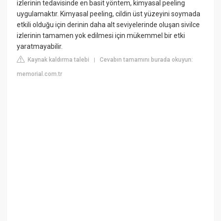
izlerinin tedavisinde en basit yöntem, kimyasal peeling
uygulamaktır. Kimyasal peeling, cildin üst yüzeyini soymada
etkili olduğu için derinin daha alt seviyelerinde oluşan sivilce
izlerinin tamamen yok edilmesi için mükemmel bir etki
yaratmayabilir.
Kaynak kaldırma talebi
Cevabın tamamını burada okuyun:
|
memorial.com.tr