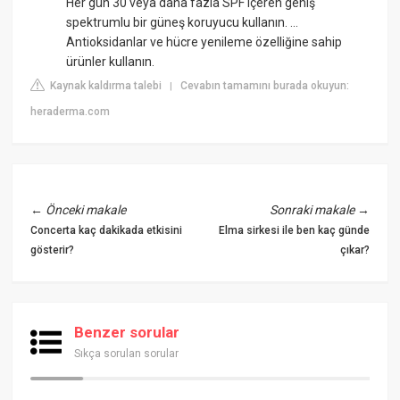
Her gün 30 veya daha fazla SPF içeren geniş
spektrumlu bir güneş koruyucu kullanın. ...
Antioksidanlar ve hücre yenileme özelliğine sahip
ürünler kullanın.
Kaynak kaldırma talebi
Cevabın tamamını burada okuyun:
|
heraderma.com
←
Önceki makale
Sonraki makale
→
Concerta kaç dakikada etkisini
Elma sirkesi ile ben kaç günde
gösterir?
çıkar?
Benzer sorular
Sıkça sorulan sorular