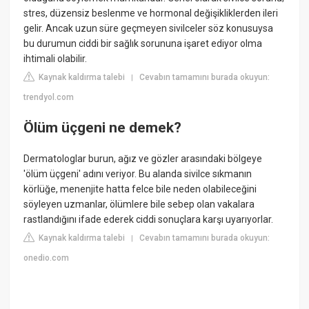
stres, düzensiz beslenme ve hormonal değişikliklerden ileri
gelir. Ancak uzun süre geçmeyen sivilceler söz konusuysa
bu durumun ciddi bir sağlık sorununa işaret ediyor olma
ihtimali olabilir.
Kaynak kaldırma talebi
Cevabın tamamını burada okuyun:
|
trendyol.com
Ölüm üçgeni ne demek?
Dermatologlar burun, ağız ve gözler arasındaki bölgeye
'ölüm üçgeni' adını veriyor. Bu alanda sivilce sıkmanın
körlüğe, menenjite hatta felce bile neden olabileceğini
söyleyen uzmanlar, ölümlere bile sebep olan vakalara
rastlandığını ifade ederek ciddi sonuçlara karşı uyarıyorlar.
Kaynak kaldırma talebi
Cevabın tamamını burada okuyun:
|
onedio.com