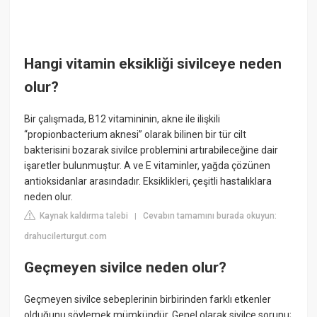
Hangi vitamin eksikliği sivilceye neden
olur?
Bir çalışmada, B12 vitamininin, akne ile ilişkili
“propionbacterium aknesi” olarak bilinen bir tür cilt
bakterisini bozarak sivilce problemini artırabileceğine dair
işaretler bulunmuştur. A ve E vitaminler, yağda çözünen
antioksidanlar arasındadır. Eksiklikleri, çeşitli hastalıklara
neden olur.
Kaynak kaldırma talebi
Cevabın tamamını burada okuyun:
|
drahucilerturgut.com
Geçmeyen sivilce neden olur?
Geçmeyen sivilce sebeplerinin birbirinden farklı etkenler
olduğunu söylemek mümkündür. Genel olarak sivilce sorunu;