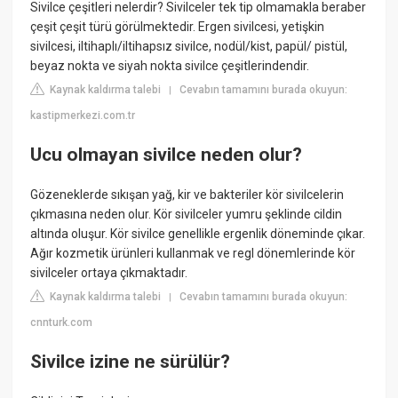
Sivilce çeşitleri nelerdir? Sivilceler tek tip olmamakla beraber
çeşit çeşit türü görülmektedir. Ergen sivilcesi, yetişkin
sivilcesi, iltihaplı/iltihapsız sivilce, nodül/kist, papül/ pistül,
beyaz nokta ve siyah nokta sivilce çeşitlerindendir.
Kaynak kaldırma talebi
Cevabın tamamını burada okuyun:
|
kastipmerkezi.com.tr
Ucu olmayan sivilce neden olur?
Gözeneklerde sıkışan yağ, kir ve bakteriler kör sivilcelerin
çıkmasına neden olur. Kör sivilceler yumru şeklinde cildin
altında oluşur. Kör sivilce genellikle ergenlik döneminde çıkar.
Ağır kozmetik ürünleri kullanmak ve regl dönemlerinde kör
sivilceler ortaya çıkmaktadır.
Kaynak kaldırma talebi
Cevabın tamamını burada okuyun:
|
cnnturk.com
Sivilce izine ne sürülür?