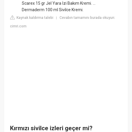
Scarex 15 gr Jel Yara İzi Bakım Kremi. ...
Dermaderm 100 ml Sivilce Kremi.
Kaynak kaldırma talebi
Cevabın tamamını burada okuyun:
|
cimri.com
Kırmızı sivilce izleri geçer mi?