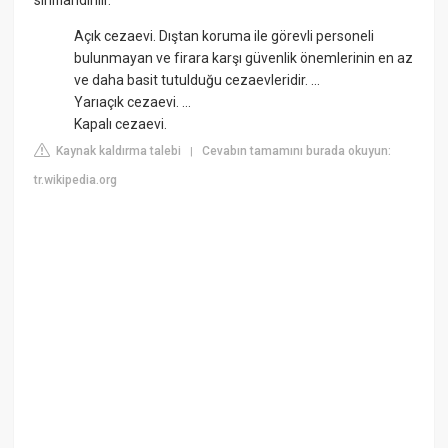
sınıflandırılır.
Açık cezaevi. Dıştan koruma ile görevli personeli
bulunmayan ve firara karşı güvenlik önemlerinin en az
ve daha basit tutulduğu cezaevleridir. ...
Yarıaçık cezaevi. ...
Kapalı cezaevi.
Kaynak kaldırma talebi
Cevabın tamamını burada okuyun:
|
tr.wikipedia.org