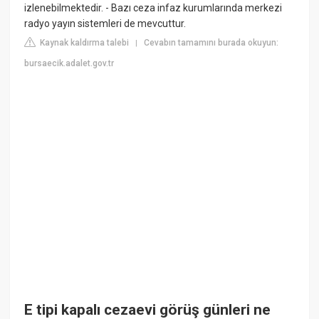
izlenebilmektedir. - Bazı ceza infaz kurumlarında merkezi
radyo yayın sistemleri de mevcuttur.
Kaynak kaldırma talebi
Cevabın tamamını burada okuyun:
|
bursaecik.adalet.gov.tr
E tipi kapalı cezaevi görüş günleri ne