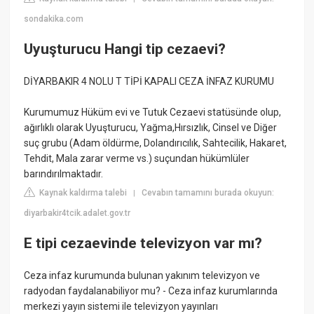
sondakika.com
Uyuşturucu Hangi tip cezaevi?
DİYARBAKIR 4 NOLU T TİPİ KAPALI CEZA İNFAZ KURUMU
Kurumumuz Hüküm evi ve Tutuk Cezaevi statüsünde olup,
ağırlıklı olarak Uyuşturucu, Yağma,Hırsızlık, Cinsel ve Diğer
suç grubu (Adam öldürme, Dolandırıcılık, Sahtecilik, Hakaret,
Tehdit, Mala zarar verme vs.) suçundan hükümlüler
barındırılmaktadır.
Kaynak kaldırma talebi
Cevabın tamamını burada okuyun:
|
diyarbakir4tcik.adalet.gov.tr
E tipi cezaevinde televizyon var mı?
Ceza infaz kurumunda bulunan yakınım televizyon ve
radyodan faydalanabiliyor mu? - Ceza infaz kurumlarında
merkezi yayın sistemi ile televizyon yayınları