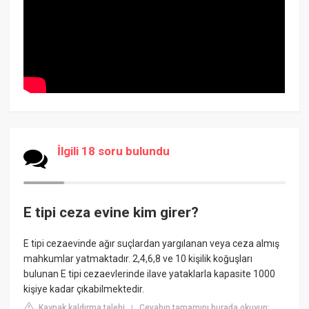
İlgili 18 soru bulundu
E tipi ceza evine kim girer?
E tipi cezaevinde ağır suçlardan yargılanan veya ceza almış
mahkumlar yatmaktadır. 2,4,6,8 ve 10 kişilik koğuşları
bulunan E tipi cezaevlerinde ilave yataklarla kapasite 1000
kişiye kadar çıkabilmektedir.
Kaynak kaldırma talebi
Cevabın tamamını burada okuyun:
|