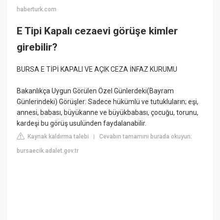
haberturk.com
E Tipi Kapalı cezaevi görüşe kimler
girebilir?
BURSA E TİPİ KAPALI VE AÇIK CEZA İNFAZ KURUMU
Bakanlıkça Uygun Görülen Özel Günlerdeki(Bayram
Günlerindeki) Görüşler: Sadece hükümlü ve tutukluların; eşi,
annesi, babası, büyükanne ve büyükbabası, çocuğu, torunu,
kardeşi bu görüş usulünden faydalanabilir.
Kaynak kaldırma talebi
Cevabın tamamını burada okuyun:
|
bursaecik.adalet.gov.tr