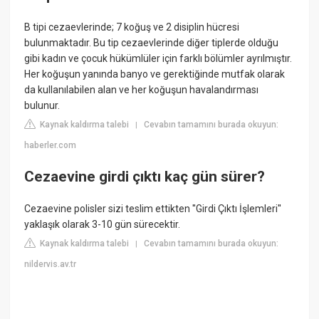
B tipi cezaevlerinde; 7 koğuş ve 2 disiplin hücresi
bulunmaktadır. Bu tip cezaevlerinde diğer tiplerde olduğu
gibi kadın ve çocuk hükümlüler için farklı bölümler ayrılmıştır.
Her koğuşun yanında banyo ve gerektiğinde mutfak olarak
da kullanılabilen alan ve her koğuşun havalandırması
bulunur.
Kaynak kaldırma talebi
Cevabın tamamını burada okuyun:
|
haberler.com
Cezaevine girdi çıktı kaç gün sürer?
Cezaevine polisler sizi teslim ettikten ''Girdi Çıktı İşlemleri''
yaklaşık olarak 3-10 gün sürecektir.
Kaynak kaldırma talebi
Cevabın tamamını burada okuyun:
|
nildervis.av.tr