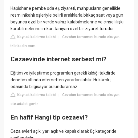
Hapishane pembe oda eş ziyareti, mahpusların genellikle
resmi nikahlı eşleriyle belirli aralıklarla birkaç saat veya gün
boyunca özel bir yerde yalnız kalabilmelerine ve cinsel ilişki
kurabilmelerine imkan tanıyan özel bir ziyaret türüdür.
Kaynak kaldırma talebi
Cevabın tamamını burada okuyun:
|
tr.linkedin.com
Cezaevinde internet serbest mi?
Eğitim ve iyileştirme programları gerekli kıldığı takdirde
denetim altında internetten yararlanılabilir. Hükümlü,
odasında bilgisayar bulunduramaz.
Kaynak kaldırma talebi
Cevabın tamamını burada okuyun:
|
cte.adalet.gov.tr
En hafif Hangi tip cezaevi?
Ceza evleri açık, yarı açık ve kapalı olarak üç kategoride