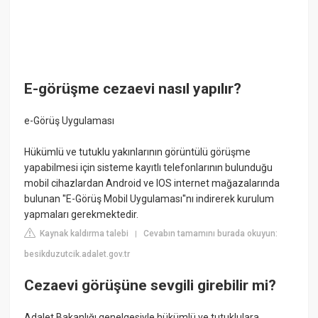
E-görüşme cezaevi nasıl yapılır?
e-Görüş Uygulaması​
Hükümlü ve tutuklu yakınlarının görüntülü görüşme
yapabilmesi için sisteme kayıtlı telefonlarının bulunduğu
mobil cihazlardan Android ve IOS internet mağazalarında
bulunan ''E-Görüş Mobil Uygulaması''nı indirerek kurulum
yapmaları gerekmektedir.
Kaynak kaldırma talebi
Cevabın tamamını burada okuyun:
|
besikduzutcik.adalet.gov.tr
Cezaevi görüşüne sevgili girebilir mi?
Adalet Bakanlığı genelgesiyle hükümlü ve tutuklulara,