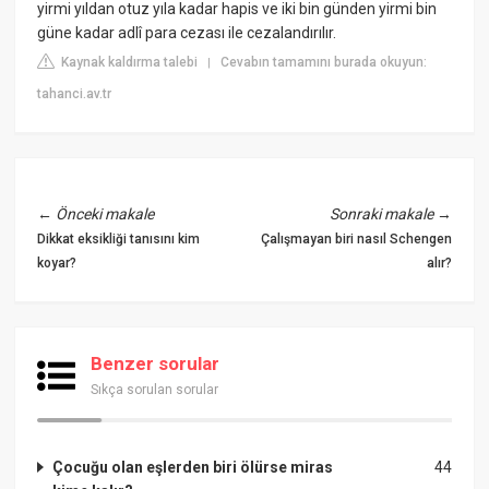
yirmi yıldan otuz yıla kadar hapis ve iki bin günden yirmi bin
güne kadar adlî para cezası ile cezalandırılır.
Kaynak kaldırma talebi
Cevabın tamamını burada okuyun:
|
tahanci.av.tr
←
Önceki makale
Sonraki makale
→
Dikkat eksikliği tanısını kim
Çalışmayan biri nasıl Schengen
koyar?
alır?
Benzer sorular
Sıkça sorulan sorular
Çocuğu olan eşlerden biri ölürse miras
44