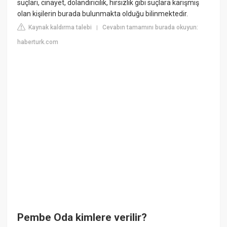
suçları, cinayet, dolandırıcılık, hırsızlık gibi suçlara karışmış
olan kişilerin burada bulunmakta olduğu bilinmektedir.
Kaynak kaldırma talebi
Cevabın tamamını burada okuyun:
|
haberturk.com
Pembe Oda kimlere verilir?