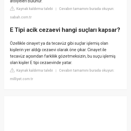
atölyeleri bulunur.
Kaynak kaldırma talebi
Cevabın tamamını burada okuyun:
|
sabah.com.tr
E Tipi acik cezaevi hangi suçları kapsar?
Özellikle cinayet ya da tecavüz gibi suçlar işlemiş olan
kişilerin yer aldığı cezaevi olarak öne çıkar. Cinayet ile
tecavüz açısından farklılık gözetmeksizin, bu suçu işlemiş
olan kişiler E tipi cezaevinde yatar.
Kaynak kaldırma talebi
Cevabın tamamını burada okuyun:
|
milliyet.com.tr