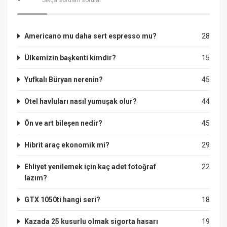
Americano mu daha sert espresso mu?
28
Ülkemizin başkenti kimdir?
15
Yufkalı Büryan nerenin?
45
Otel havluları nasıl yumuşak olur?
44
Ön ve art bileşen nedir?
45
Hibrit araç ekonomik mi?
29
Ehliyet yenilemek için kaç adet fotoğraf
22
lazım?
GTX 1050ti hangi seri?
18
Kazada 25 kusurlu olmak sigorta hasarı
19