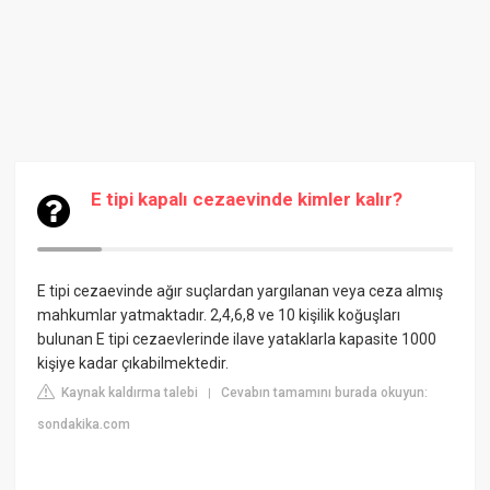
E tipi kapalı cezaevinde kimler kalır?
E tipi cezaevinde ağır suçlardan yargılanan veya ceza almış
mahkumlar yatmaktadır. 2,4,6,8 ve 10 kişilik koğuşları
bulunan E tipi cezaevlerinde ilave yataklarla kapasite 1000
kişiye kadar çıkabilmektedir.
Kaynak kaldırma talebi
Cevabın tamamını burada okuyun:
|
sondakika.com