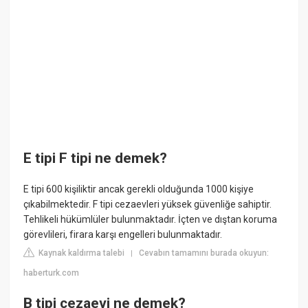
E tipi F tipi ne demek?
E tipi 600 kişiliktir ancak gerekli olduğunda 1000 kişiye
çıkabilmektedir. F tipi cezaevleri yüksek güvenliğe sahiptir.
Tehlikeli hükümlüler bulunmaktadır. İçten ve dıştan koruma
görevlileri, firara karşı engelleri bulunmaktadır.
Kaynak kaldırma talebi
Cevabın tamamını burada okuyun:
|
haberturk.com
B tipi cezaevi ne demek?