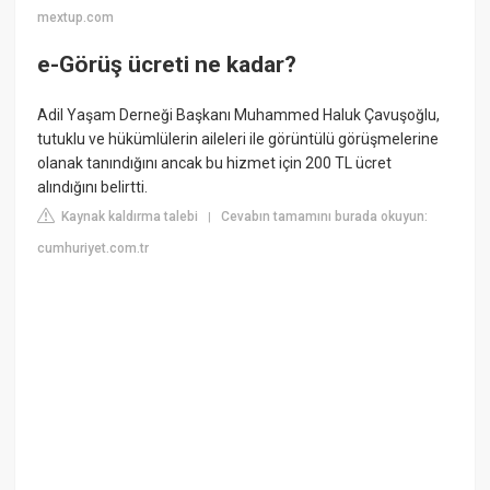
mextup.com
e-Görüş ücreti ne kadar?
Adil Yaşam Derneği Başkanı Muhammed Haluk Çavuşoğlu,
tutuklu ve hükümlülerin aileleri ile görüntülü görüşmelerine
olanak tanındığını ancak bu hizmet için 200 TL ücret
alındığını belirtti.
Kaynak kaldırma talebi
Cevabın tamamını burada okuyun:
|
cumhuriyet.com.tr