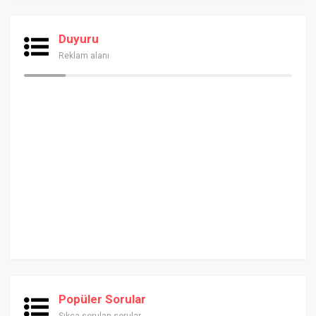
Duyuru
Reklam alanı
Popüler Sorular
Sıkça sorulan sorular