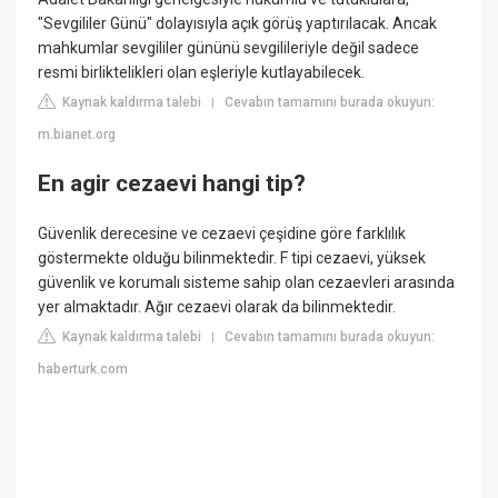
"Sevgililer Günü" dolayısıyla açık görüş yaptırılacak. Ancak
mahkumlar sevgililer gününü sevgilileriyle değil sadece
resmi birliktelikleri olan eşleriyle kutlayabilecek.
Kaynak kaldırma talebi
Cevabın tamamını burada okuyun:
|
m.bianet.org
En agir cezaevi hangi tip?
Güvenlik derecesine ve cezaevi çeşidine göre farklılık
göstermekte olduğu bilinmektedir. F tipi cezaevi, yüksek
güvenlik ve korumalı sisteme sahip olan cezaevleri arasında
yer almaktadır. Ağır cezaevi olarak da bilinmektedir.
Kaynak kaldırma talebi
Cevabın tamamını burada okuyun:
|
haberturk.com