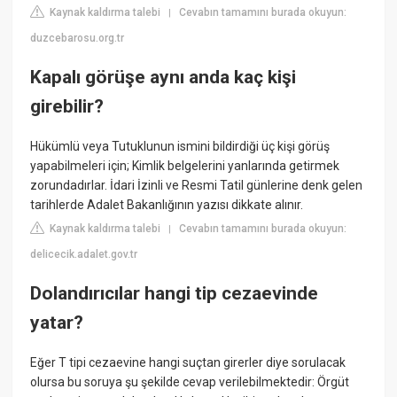
Kaynak kaldırma talebi
Cevabın tamamını burada okuyun:
|
duzcebarosu.org.tr
Kapalı görüşe aynı anda kaç kişi
girebilir?
Hükümlü veya Tutuklunun ismini bildirdiği üç kişi görüş
yapabilmeleri için; Kimlik belgelerini yanlarında getirmek
zorundadırlar. İdari İzinli ve Resmi Tatil günlerine denk gelen
tarihlerde Adalet Bakanlığının yazısı dikkate alınır.
Kaynak kaldırma talebi
Cevabın tamamını burada okuyun:
|
delicecik.adalet.gov.tr
Dolandırıcılar hangi tip cezaevinde
yatar?
Eğer T tipi cezaevine hangi suçtan girerler diye sorulacak
olursa bu soruya şu şekilde cevap verilebilmektedir: Örgüt