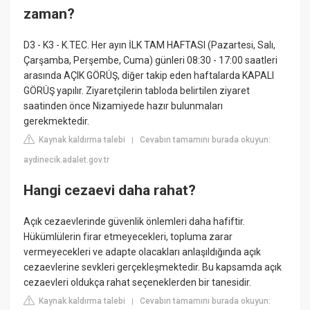
zaman?
D3 - K3 - K.TEC. Her ayın İLK TAM HAFTASI (Pazartesi, Salı,
Çarşamba, Perşembe, Cuma) günleri 08:30 - 17:00 saatleri
arasında AÇIK GÖRÜŞ, diğer takip eden haftalarda KAPALI
GÖRÜŞ yapılır. Ziyaretçilerin tabloda belirtilen ziyaret
saatinden önce Nizamiyede hazır bulunmaları
gerekmektedir.
Kaynak kaldırma talebi
Cevabın tamamını burada okuyun:
|
aydinecik.adalet.gov.tr
Hangi cezaevi daha rahat?
Açık cezaevlerinde güvenlik önlemleri daha hafiftir.
Hükümlülerin firar etmeyecekleri, topluma zarar
vermeyecekleri ve adapte olacakları anlaşıldığında açık
cezaevlerine sevkleri gerçekleşmektedir. Bu kapsamda açık
cezaevleri oldukça rahat seçeneklerden bir tanesidir.
Kaynak kaldırma talebi
Cevabın tamamını burada okuyun:
|