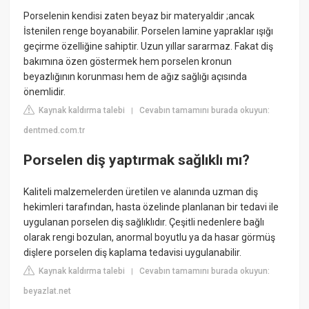
Porselenin kendisi zaten beyaz bir materyaldir ;ancak
İstenilen renge boyanabilir. Porselen lamine yapraklar ışığı
geçirme özelliğine sahiptir. Uzun yıllar sararmaz. Fakat diş
bakımına özen göstermek hem porselen kronun
beyazlığının korunması hem de ağız sağlığı açısında
önemlidir.
Kaynak kaldırma talebi
Cevabın tamamını burada okuyun:
|
dentmed.com.tr
Porselen diş yaptırmak sağlıklı mı?
Kaliteli malzemelerden üretilen ve alanında uzman diş
hekimleri tarafından, hasta özelinde planlanan bir tedavi ile
uygulanan porselen diş sağlıklıdır. Çeşitli nedenlere bağlı
olarak rengi bozulan, anormal boyutlu ya da hasar görmüş
dişlere porselen diş kaplama tedavisi uygulanabilir.
Kaynak kaldırma talebi
Cevabın tamamını burada okuyun:
|
beyazlat.net