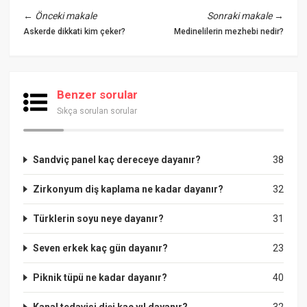
←
Önceki makale
Sonraki makale
→
Askerde dikkati kim çeker?
Medinelilerin mezhebi nedir?
Benzer sorular
Sıkça sorulan sorular
Sandviç panel kaç dereceye dayanır?
38
Zirkonyum diş kaplama ne kadar dayanır?
32
Türklerin soyu neye dayanır?
31
Seven erkek kaç gün dayanır?
23
Piknik tüpü ne kadar dayanır?
40
Kanal tedavisi dişi kaç yıl dayanır?
32