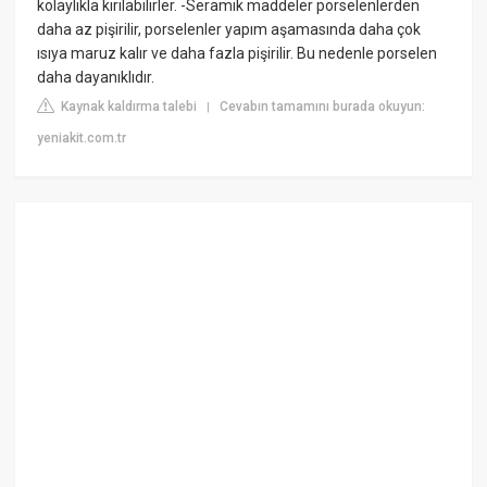
kolaylıkla kırılabilirler. -Seramik maddeler porselenlerden
daha az pişirilir, porselenler yapım aşamasında daha çok
ısıya maruz kalır ve daha fazla pişirilir. Bu nedenle porselen
daha dayanıklıdır.
Kaynak kaldırma talebi
Cevabın tamamını burada okuyun:
|
yeniakit.com.tr