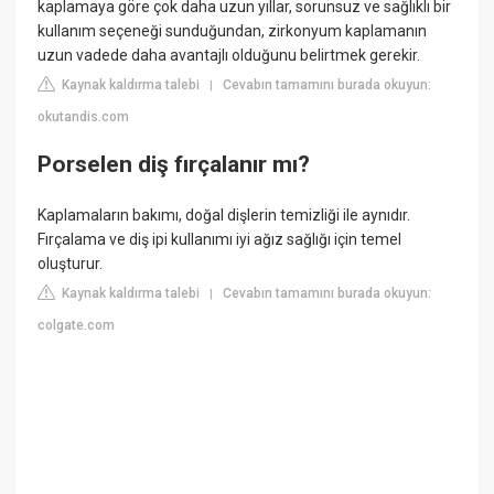
kaplamaya göre çok daha uzun yıllar, sorunsuz ve sağlıklı bir
kullanım seçeneği sunduğundan, zirkonyum kaplamanın
uzun vadede daha avantajlı olduğunu belirtmek gerekir.
Kaynak kaldırma talebi
Cevabın tamamını burada okuyun:
|
okutandis.com
Porselen diş fırçalanır mı?
Kaplamaların bakımı, doğal dişlerin temizliği ile aynıdır.
Fırçalama ve diş ipi kullanımı iyi ağız sağlığı için temel
oluşturur.
Kaynak kaldırma talebi
Cevabın tamamını burada okuyun:
|
colgate.com