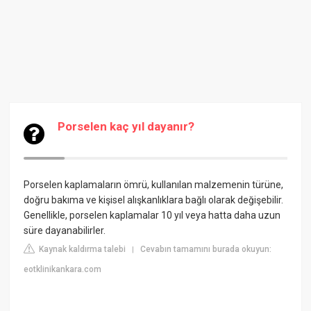
Porselen kaç yıl dayanır?
Porselen kaplamaların ömrü, kullanılan malzemenin türüne,
doğru bakıma ve kişisel alışkanlıklara bağlı olarak değişebilir.
Genellikle, porselen kaplamalar 10 yıl veya hatta daha uzun
süre dayanabilirler.
Kaynak kaldırma talebi
Cevabın tamamını burada okuyun:
|
eotklinikankara.com