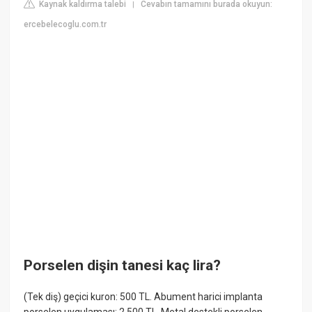
Kaynak kaldırma talebi
Cevabın tamamını burada okuyun:
|
ercebelecoglu.com.tr
Porselen dişin tanesi kaç lira?
(Tek diş) geçici kuron: 500 TL. Abument harici implanta