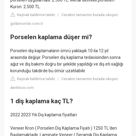
porselen uygulaması: 2.500 TL. Metal destekli porselen
Kuron: 2.500 TL.
Kaynak kaldırma talebi
Cevabın tamamını burada okuyun:
|
goldensmile.com.tr
Porselen kaplama düşer mi?
Porselen diş kaplamaların ömrü yaklaşık 10 ila 12 yıl
arasında değişir. Porselen diş kaplama tedavisinden sonra
ağız ve diş bakımı doğru bir şekilde yapıldığı ve diş eti sağlığı
korunduğu takdirde bu ömür uzatılabilir.
Kaynak kaldırma talebi
Cevabın tamamını burada okuyun:
|
dentince.com
1 diş kaplama kaç TL?
2022 2023 Yılı Diş kaplama fiyatları
Veneer Kron ( Porselen Diş Kaplama Fiyatı ) 1250 TL'den
Başlamaktadır. Laminate Veneer ( Seramik Diş Kaplama