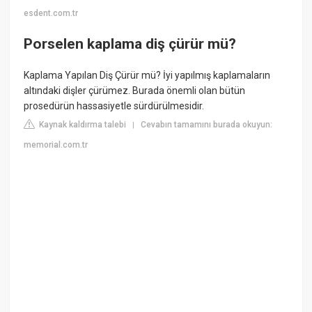
esdent.com.tr
Porselen kaplama diş çürür mü?
Kaplama Yapılan Diş Çürür mü? İyi yapılmış kaplamaların
altındaki dişler çürümez. Burada önemli olan bütün
prosedürün hassasiyetle sürdürülmesidir.
Kaynak kaldırma talebi
Cevabın tamamını burada okuyun:
|
memorial.com.tr