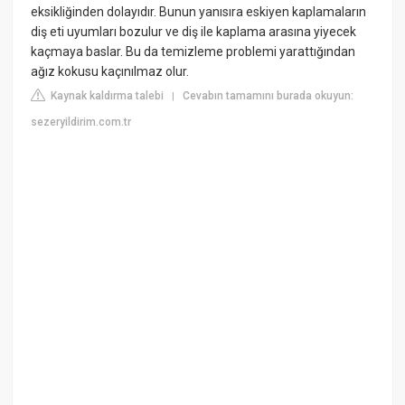
eksikliğinden dolayıdır. Bunun yanısıra eskiyen kaplamaların
diş eti uyumları bozulur ve diş ile kaplama arasına yiyecek
kaçmaya baslar. Bu da temizleme problemi yarattığından
ağız kokusu kaçınılmaz olur.
Kaynak kaldırma talebi
Cevabın tamamını burada okuyun:
|
sezeryildirim.com.tr