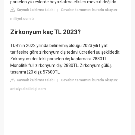
porselen yüzeylerde beyazlatma etkileri mevcut değildir.
Kaynak kaldırma talebi
Cevabın tamamını burada okuyun:
|
milliyet.com.tr
Zirkonyum kaç TL 2023?
TDB'nin 2022 yılında belirlemiş olduğu 2023 yılı fiyat
tarifesine göre zirkonyum diş tedavi ücretleri şu şekildedir:
Zirkonyum destekli porselen diş kaplaması: 2880TL.
Monolitik full zirkonyum diş: 2880TL. Zirkonyum gülüş
tasarımı (20 diş): 57600TL.
Kaynak kaldırma talebi
Cevabın tamamını burada okuyun:
|
antalyadisklinigi.com