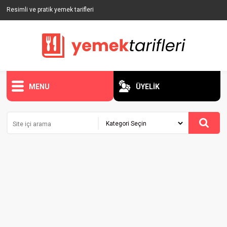
Resimli ve pratik yemek tarifleri
MENU
ÜYELİK