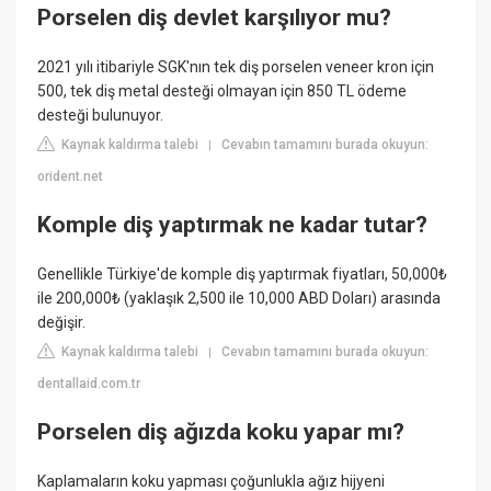
Porselen diş devlet karşılıyor mu?
2021 yılı itibariyle SGK'nın tek diş porselen veneer kron için
500, tek diş metal desteği olmayan için 850 TL ödeme
desteği bulunuyor.
Kaynak kaldırma talebi
Cevabın tamamını burada okuyun:
|
orident.net
Komple diş yaptırmak ne kadar tutar?
Genellikle Türkiye'de komple diş yaptırmak fiyatları, 50,000₺
ile 200,000₺ (yaklaşık 2,500 ile 10,000 ABD Doları) arasında
değişir.
Kaynak kaldırma talebi
Cevabın tamamını burada okuyun:
|
dentallaid.com.tr
Porselen diş ağızda koku yapar mı?
Kaplamaların koku yapması çoğunlukla ağız hijyeni