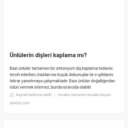
Ünlülerin dişleri kaplama mı?
Bazı ünlüler tamamen bir zirkonyum diş kaplama tedavisi
tercih ederken, bazıları ise küçük dokunuşlar ile o ışıltılarını
tekrar yansıtmaya çalışmaktadır. Bazı ünlüler doğallığından
ödün vermek istemez, bunda ısrarcıda olabilir.
Kaynak kaldırma talebi
Cevabın tamamını burada okuyun:
|
dentnis.com