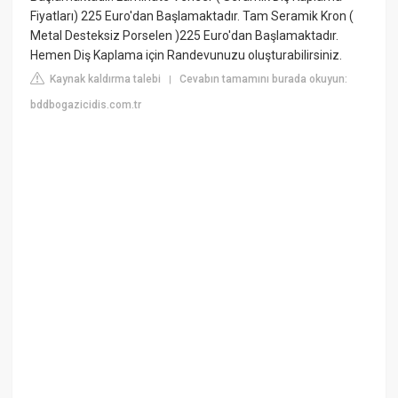
Fiyatları) 225 Euro'dan Başlamaktadır. Tam Seramik Kron (
Metal Desteksiz Porselen )225 Euro'dan Başlamaktadır.
Hemen Diş Kaplama için Randevunuzu oluşturabilirsiniz.
Kaynak kaldırma talebi
Cevabın tamamını burada okuyun:
|
bddbogazicidis.com.tr