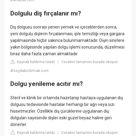
elacabuk.com
Dolgulu diş fırçalanır mı?
Diş dolgusu sonrası yenen yemek ve içeceklerden sonra,
yeni dolgulu dişlerin fırçalanması, iple temizliği veya gargara
yapılmasında hiçbir sakınca bulunmamaktadır. Dişin sinirlere
yakın bölgesinde yapılan dolgu işlemi sonucunda, düzelmesi
biraz daha fazla zaman almaktadır.
Kaynak kaldırma talebi
Cevabın tamamını burada okuyun:
|
dtseydakizilirmak.com
Dolgu yenileme acıtır mı?
Steril ve klinik bir ortamda hazırlanıp hastaya uygulanan diş
dolgusu tedavisinde hastalar herhangi bir ağrı veya sızı
hissetmezler. Özellikle diş çürüklerine uygulanan diş
dolguları sayesinde dişler eski güzel beyaz haline geri
dönerler.
Kaynak kaldırma talebi
Cevabın tamamını burada okuyun:
|