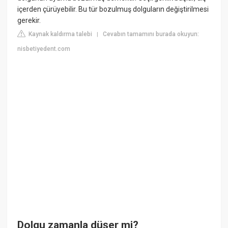
içerden çürüyebilir. Bu tür bozulmuş dolguların değiştirilmesi
gerekir.
Kaynak kaldırma talebi
Cevabın tamamını burada okuyun:
|
nisbetiyedent.com
Dolgu zamanla düşer mi?