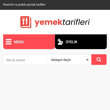
Resimli ve pratik yemek tarifleri
MENU
ÜYELİK