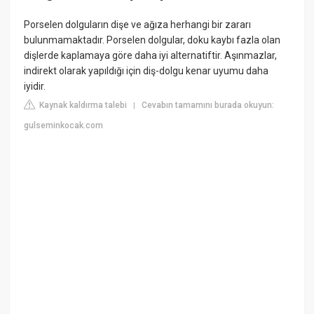
Porselen dolguların dişe ve ağıza herhangi bir zararı
bulunmamaktadır. Porselen dolgular, doku kaybı fazla olan
dişlerde kaplamaya göre daha iyi alternatiftir. Aşınmazlar,
indirekt olarak yapıldığı için diş-dolgu kenar uyumu daha
iyidir.
Kaynak kaldırma talebi
Cevabın tamamını burada okuyun:
|
gulseminkocak.com