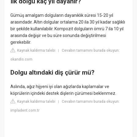
Ilk dolgu kaç yıl dayanır?
Gümüş amalgam dolguların dayanıklık süresi 15-20 yıl
arasındadır. Altın dolgular ortalama 20 ila 30 yıl kadar sağlıklı
bir şekilde kullanılabilir. Kompozit dolguların ömrü 7 ila 10 yıl
arasında değişir ve bu süre sonunda değiştirilmesi
gerekebilir.
Kaynak kaldırma talebi
Cevabın tamamını burada okuyun:
|
okandis.com
Dolgu altındaki diş çürür mü?
Aslında, ağız hijyeni iyi olan ağızlarda kaplamalar ve
köprülerin içindeki destek dişlerin çürümesi beklenmez.
Kaynak kaldırma talebi
Cevabın tamamını burada okuyun:
|
impladent.com.tr