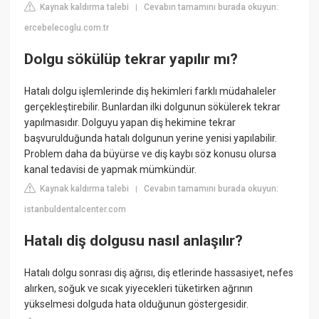
Kaynak kaldırma talebi
Cevabın tamamını burada okuyun:
|
ercebelecoglu.com.tr
Dolgu sökülüp tekrar yapılır mı?
Hatalı dolgu işlemlerinde diş hekimleri farklı müdahaleler
gerçekleştirebilir. Bunlardan ilki dolgunun sökülerek tekrar
yapılmasıdır. Dolguyu yapan diş hekimine tekrar
başvurulduğunda hatalı dolgunun yerine yenisi yapılabilir.
Problem daha da büyürse ve diş kaybı söz konusu olursa
kanal tedavisi de yapmak mümkündür.
Kaynak kaldırma talebi
Cevabın tamamını burada okuyun:
|
istanbuldentalcenter.com
Hatalı diş dolgusu nasıl anlaşılır?
Hatalı dolgu sonrası diş ağrısı, diş etlerinde hassasiyet, nefes
alırken, soğuk ve sıcak yiyecekleri tüketirken ağrının
yükselmesi dolguda hata olduğunun göstergesidir.