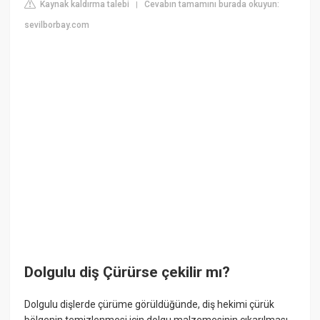
Kaynak kaldırma talebi
Cevabın tamamını burada okuyun:
|
sevilborbay.com
Dolgulu diş Çürürse çekilir mı?
Dolgulu dişlerde çürüme görüldüğünde, diş hekimi çürük