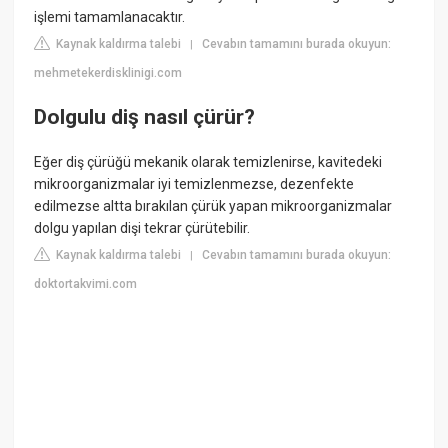
işlemi tamamlanacaktır.
Kaynak kaldırma talebi
Cevabın tamamını burada okuyun:
|
mehmetekerdisklinigi.com
Dolgulu diş nasıl çürür?
Eğer diş çürüğü mekanik olarak temizlenirse, kavitedeki
mikroorganizmalar iyi temizlenmezse, dezenfekte
edilmezse altta bırakılan çürük yapan mikroorganizmalar
dolgu yapılan dişi tekrar çürütebilir.
Kaynak kaldırma talebi
Cevabın tamamını burada okuyun:
|
doktortakvimi.com