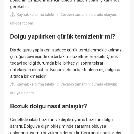
bölgenin temizlenmesi için dolgu malzemesinin çıkarılması
gerekebilir.
Kaynak kaldırma talebi
Cevabın tamamını burada okuyun:
|
uniqdent.com
Dolgu yapılırken çürük temizlenir mi?
Diş dolgusu yapılırken, sadece çürük temizlenmekle kalmaz,
çürüğün çevresinde de birtakım düzeltmeler yapılır. Çürük
tedavi edildiği durumda bile, birkaç yıl sonra tekrar
enfeksiyon oluşabilir. Bunun sebebi bakterilerin diş dolgusu
altında birikmesidir.
Kaynak kaldırma talebi
Cevabın tamamını burada okuyun:
|
atalyadis.com
Bozuk dolgu nasıl anlaşılır?
Genellikle cilası bozulan ve diş ile uyumu bozulan dolgu
sararır. Dolgu ve dişin birleşiminde sararma olduysa
dolgunun uyumu bozulmuş demektir. Geçirgenlik başlar, diş