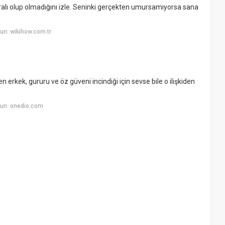
alı olup olmadığını izle. Seninki gerçekten umursamıyorsa sana
un: wikihow.com.tr
n erkek, gururu ve öz güveni incindiği için sevse bile o ilişkiden
un: onedio.com