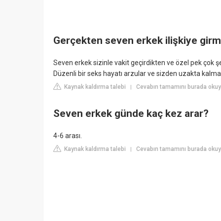
Gerçekten seven erkek ilişkiye girm
Seven erkek sizinle vakit geçirdikten ve özel pek çok 
Düzenli bir seks hayatı arzular ve sizden uzakta kalm
Kaynak kaldırma talebi
Cevabın tamamını burada okuyu
|
Seven erkek günde kaç kez arar?
4-6 arası.
Kaynak kaldırma talebi
Cevabın tamamını burada okuy
|