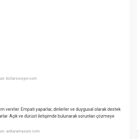
un: kizlarsoruyor.com
em verirler. Empati yaparlar, dinlerler ve duygusal olarak destek
kurarlar. Açık ve dürüst iletişimde bulunarak sorunları çözmeye
yun: ankaramasasi.com