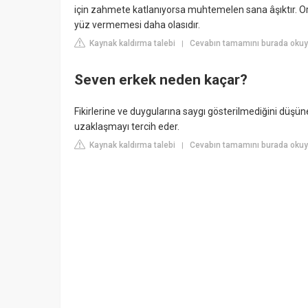
için zahmete katlanıyorsa muhtemelen sana âşıktır. Or
yüz vermemesi daha olasıdır.
Kaynak kaldırma talebi
Cevabın tamamını burada okuy
|
Seven erkek neden kaçar?
Fikirlerine ve duygularına saygı gösterilmediğini düşüne
uzaklaşmayı tercih eder.
Kaynak kaldırma talebi
Cevabın tamamını burada okuy
|