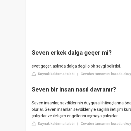
Seven erkek dalga geçer mi?
evet geçer. aslında dalga değil o bir sevgi belirtisi.
Kaynak kaldırma talebi
Cevabın tamamını burada okuy
|
Seven bir insan nasıl davranır?
Seven insanlar, sevdiklerinin duygusal ihtiyaçlarına ön
olurlar. Seven insanlar, sevdikleriyle sağlıklı iletişim 
çalışırlar ve iletişim engellerini aşmaya çalışırlar.
Kaynak kaldırma talebi
Cevabın tamamını burada oku
|