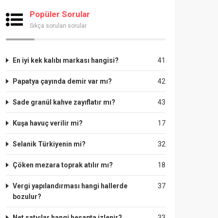
Popüler Sorular
Sıkça sorulan sorular
En iyi kek kalıbı markası hangisi?
41
Papatya çayında demir var mı?
42
Sade granül kahve zayıflatır mı?
43
Kuşa havuç verilir mi?
17
Selanik Türkiyenin mi?
32
Çöken mezara toprak atılır mı?
18
Vergi yapılandırması hangi hallerde
37
bozulur?
Net satışlar hangi hesapta izlenir?
33