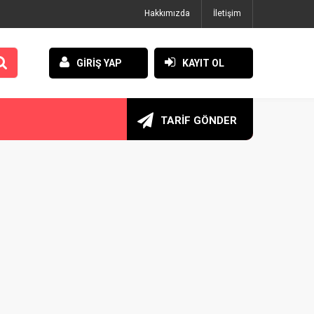
Hakkımızda
İletişim
GİRİŞ YAP
KAYIT OL
TARİF GÖNDER