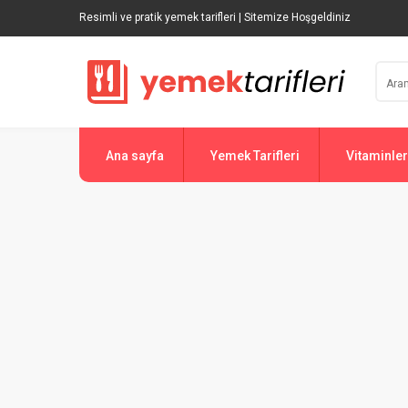
Resimli ve pratik yemek tarifleri | Sitemize Hoşgeldiniz
Ana sayfa
Yemek Tarifleri
Vitaminler