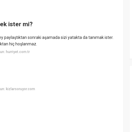
ek ister mi?
şey paylaştıktan sonraki aşamada sizi yatakta da tanımak ister.
aktan hiç hoşlanmaz.
n: hurriyet.com.tr
un: kizlarsoruyor.com