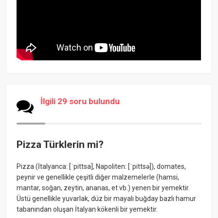
İlgili 29 soru bulundu
Pizza Türklerin mi?
Pizza (İtalyanca: [ˈpittsa], Napoliten: [ˈpittsə]), domates,
peynir ve genellikle çeşitli diğer malzemelerle (hamsi,
mantar, soğan, zeytin, ananas, et vb.) yenen bir yemektir.
Üstü genellikle yuvarlak, düz bir mayalı buğday bazlı hamur
tabanından oluşan İtalyan kökenli bir yemektir.