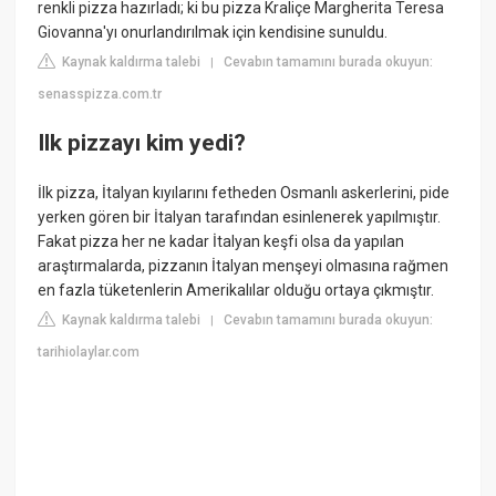
renkli pizza hazırladı; ki bu pizza Kraliçe Margherita Teresa
Giovanna'yı onurlandırılmak için kendisine sunuldu.
Kaynak kaldırma talebi
Cevabın tamamını burada okuyun:
|
senasspizza.com.tr
Ilk pizzayı kim yedi?
İlk pizza, İtalyan kıyılarını fetheden Osmanlı askerlerini, pide
yerken gören bir İtalyan tarafından esinlenerek yapılmıştır.
Fakat pizza her ne kadar İtalyan keşfi olsa da yapılan
araştırmalarda, pizzanın İtalyan menşeyi olmasına rağmen
en fazla tüketenlerin Amerikalılar olduğu ortaya çıkmıştır.
Kaynak kaldırma talebi
Cevabın tamamını burada okuyun:
|
tarihiolaylar.com