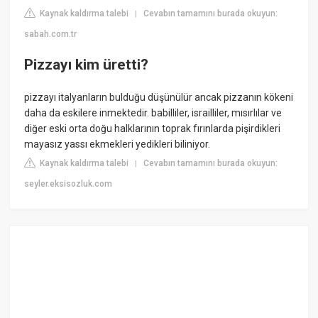
Kaynak kaldırma talebi
Cevabın tamamını burada okuyun:
|
sabah.com.tr
Pizzayı kim üretti?
pizzayı italyanların bulduğu düşünülür ancak pizzanın kökeni
daha da eskilere inmektedir. babilliler, israilliler, mısırlılar ve
diğer eski orta doğu halklarının toprak fırınlarda pişirdikleri
mayasız yassı ekmekleri yedikleri biliniyor.
Kaynak kaldırma talebi
Cevabın tamamını burada okuyun:
|
seyler.eksisozluk.com