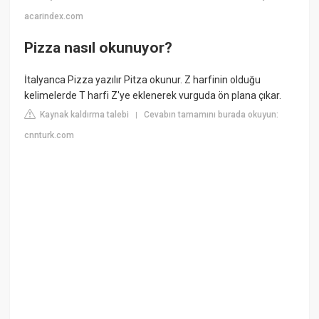
acarindex.com
Pizza nasıl okunuyor?
İtalyanca Pizza yazılır Pitza okunur. Z harfinin olduğu
kelimelerde T harfi Z'ye eklenerek vurguda ön plana çıkar.
Kaynak kaldırma talebi
Cevabın tamamını burada okuyun:
|
cnnturk.com