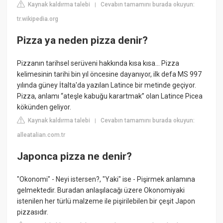
Kaynak kaldırma talebi
Cevabın tamamını burada okuyun:
|
tr.wikipedia.org
Pizza ya neden pizza denir?
Pizzanın tarihsel serüveni hakkında kısa kısa… Pizza
kelimesinin tarihi bin yıl öncesine dayanıyor, ilk defa MS 997
yılında güney İtalta'da yazılan Latince bir metinde geçiyor.
Pizza, anlamı “ateşle kabuğu karartmak” olan Latince Picea
kökünden geliyor.
Kaynak kaldırma talebi
Cevabın tamamını burada okuyun:
|
alleatalian.com.tr
Japonca pizza ne denir?
"Okonomi" - Neyi istersen?, "Yaki" ise - Pişirmek anlamına
gelmektedir. Buradan anlaşılacağı üzere Okonomiyaki
istenilen her türlü malzeme ile pişirilebilen bir çeşit Japon
pizzasıdır.