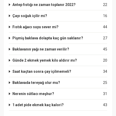
Antep fıstığı ne zaman toplanır 2022?
22
Çayı soğuk içilir mi?
16
Fıstık ağacı suyu sever mi?
44
Pişmiş baklava dolapta kaç gün saklanır?
27
Baklavanın yağı ne zaman verilir?
45
Günde 2 ekmek yemek kilo aldırır mı?
20
Saat kaçtan sonra çay içilmemeli?
34
Baklavada tereyağ olur mu?
25
Nerenin sütlacı meşhur?
31
1 adet pide ekmek kaç kalori?
43