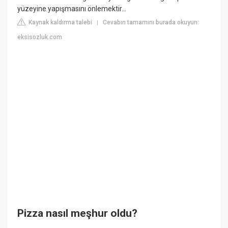
yüzeyine yapışmasını önlemektir...
Kaynak kaldırma talebi
Cevabın tamamını burada okuyun:
|
eksisozluk.com
Pizza nasıl meşhur oldu?