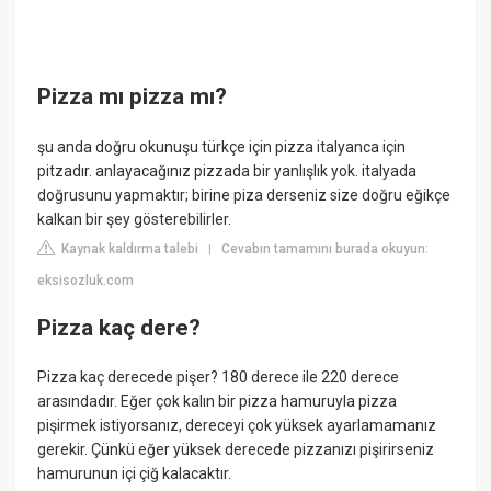
Pizza mı pizza mı?
şu anda doğru okunuşu türkçe için pizza italyanca için
pitzadır. anlayacağınız pizzada bir yanlışlık yok. italyada
doğrusunu yapmaktır; birine piza derseniz size doğru eğikçe
kalkan bir şey gösterebilirler.
Kaynak kaldırma talebi
Cevabın tamamını burada okuyun:
|
eksisozluk.com
Pizza kaç dere?
Pizza kaç derecede pişer? 180 derece ile 220 derece
arasındadır. Eğer çok kalın bir pizza hamuruyla pizza
pişirmek istiyorsanız, dereceyi çok yüksek ayarlamamanız
gerekir. Çünkü eğer yüksek derecede pizzanızı pişirirseniz
hamurunun içi çiğ kalacaktır.