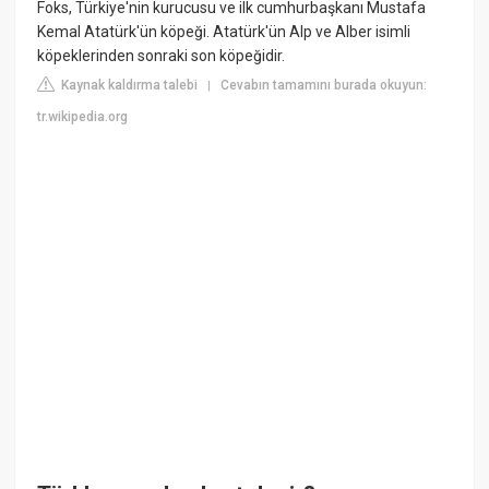
Foks, Türkiye'nin kurucusu ve ilk cumhurbaşkanı Mustafa
Kemal Atatürk'ün köpeği. Atatürk'ün Alp ve Alber isimli
köpeklerinden sonraki son köpeğidir.
Kaynak kaldırma talebi
Cevabın tamamını burada okuyun:
|
tr.wikipedia.org