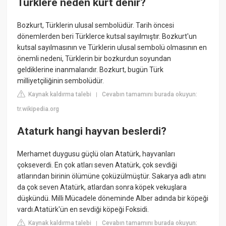
Türklere neden kurt denir?
Bozkurt, Türklerin ulusal sembolüdür. Tarih öncesi
dönemlerden beri Türklerce kutsal sayılmıştır. Bozkurt'un
kutsal sayılmasının ve Türklerin ulusal sembolü olmasının en
önemli nedeni, Türklerin bir bozkurdun soyundan
geldiklerine inanmalarıdır. Bozkurt, bugün Türk
milliyetçiliğinin sembolüdür.
Kaynak kaldırma talebi
Cevabın tamamını burada okuyun:
|
tr.wikipedia.org
Ataturk hangi hayvan beslerdi?
Merhamet duygusu güçlü olan Atatürk, hayvanları
çokseverdi. En çok atları seven Atatürk, çok sevdiği
atlarından birinin ölümüne çoküzülmüştür. Sakarya adlı atını
da çok seven Atatürk, atlardan sonra köpek vekuşlara
düşkündü. Milli Mücadele döneminde Alber adında bir köpeği
vardı.Atatürk'ün en sevdiği köpeği Foksidi.
Kaynak kaldırma talebi
Cevabın tamamını burada okuyun:
|