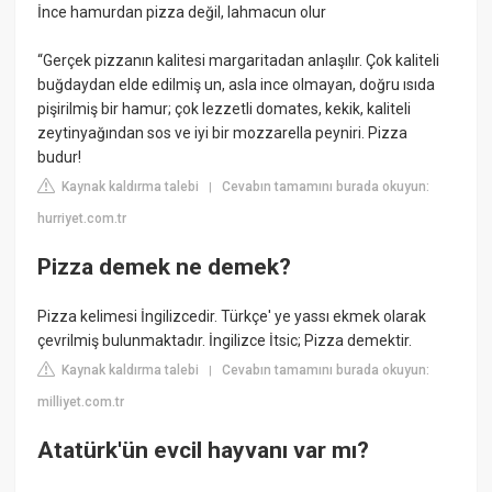
İnce hamurdan pizza değil, lahmacun olur
“Gerçek pizzanın kalitesi margaritadan anlaşılır. Çok kaliteli
buğdaydan elde edilmiş un, asla ince olmayan, doğru ısıda
pişirilmiş bir hamur; çok lezzetli domates, kekik, kaliteli
zeytinyağından sos ve iyi bir mozzarella peyniri. Pizza
budur!
Kaynak kaldırma talebi
Cevabın tamamını burada okuyun:
|
hurriyet.com.tr
Pizza demek ne demek?
Pizza kelimesi İngilizcedir. Türkçe' ye yassı ekmek olarak
çevrilmiş bulunmaktadır. İngilizce İtsic; Pizza demektir.
Kaynak kaldırma talebi
Cevabın tamamını burada okuyun:
|
milliyet.com.tr
Atatürk'ün evcil hayvanı var mı?