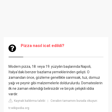
Pizza nasıl icat edildi?
Modern pizza, 18. veya 19. yüzyılın başlarında Napoli,
İtalya'daki benzer bazlama yemeklerinden gelişti. O
zamandan önce, gözleme genellikle sarımsak, tuz, domuz
yağı ve peynir gibi malzemelerle doldurulurdu. Domateslerin
ilk ne zaman eklendiği belirsizdir ve birçok çelişkili iddia
vardır.
Kaynak kaldırma talebi
Cevabın tamamını burada okuyun:
|
tr.wikipedia.org