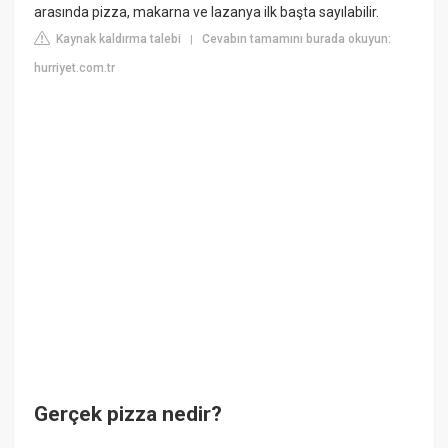
arasında pizza, makarna ve lazanya ilk başta sayılabilir.
Kaynak kaldırma talebi
Cevabın tamamını burada okuyun:
|
hurriyet.com.tr
Gerçek pizza nedir?