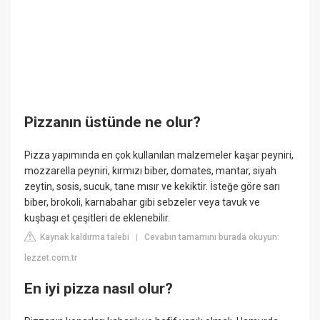
Pizzanın üstünde ne olur?
Pizza yapımında en çok kullanılan malzemeler kaşar peyniri,
mozzarella peyniri, kırmızı biber, domates, mantar, siyah
zeytin, sosis, sucuk, tane mısır ve kekiktir. İsteğe göre sarı
biber, brokoli, karnabahar gibi sebzeler veya tavuk ve
kuşbaşı et çeşitleri de eklenebilir.
Kaynak kaldırma talebi
Cevabın tamamını burada okuyun:
|
lezzet.com.tr
En iyi pizza nasıl olur?