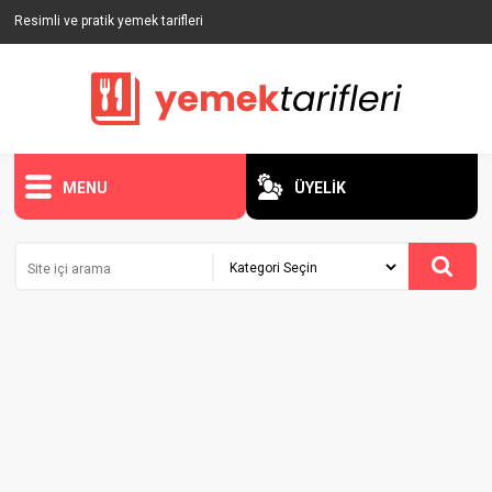
Resimli ve pratik yemek tarifleri
MENU
ÜYELİK