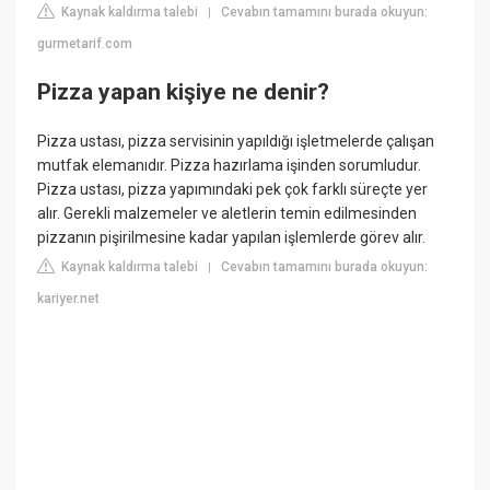
Kaynak kaldırma talebi
Cevabın tamamını burada okuyun:
|
gurmetarif.com
Pizza yapan kişiye ne denir?
Pizza ustası, pizza servisinin yapıldığı işletmelerde çalışan
mutfak elemanıdır. Pizza hazırlama işinden sorumludur.
Pizza ustası, pizza yapımındaki pek çok farklı süreçte yer
alır. Gerekli malzemeler ve aletlerin temin edilmesinden
pizzanın pişirilmesine kadar yapılan işlemlerde görev alır.
Kaynak kaldırma talebi
Cevabın tamamını burada okuyun:
|
kariyer.net