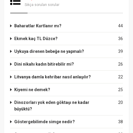
Sıkça sorulan sorular
Baharatlar Kurtlanır mı?
44
Ekmek kaç TL Düzce?
36
Uykuya direnen bebeğe ne yapmalı?
39
Dini nikahı kadın bitirebilir mi?
26
Litvanya damla kehribar nasıl anlaşılır?
22
Kiyemi ne demek?
25
Dinozorları yok eden göktaşı ne kadar
20
büyüktü?
Göstergebilimde simge nedir?
38