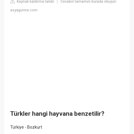
Kaynak kaldırma talebi
Cevabın tamamını burada okuyun:
|
asyagurme.com
Türkler hangi hayvana benzetilir?
Türkiye - Bozkurt