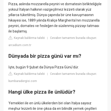
Pizza, aslında mozzarella peyniri ve domatesin birlikteliğiyle
yoksul İtalyan halkının vazgeçilmez lezzeti olarak yüz
yıllarca tüketilmiş. Dünya çapında bir üne kavuşmasının
hikayesi ise, 1889 yılında Kraliçe Margherita'nın mozzarella
peyniri, domates ve fesleğen ile süslenmiş pizzayı tatması
ile başlamış.
Kaynak kaldırma talebi
Cevabın tamamını burada okuyun:
|
arcadium.com.tr
Dünyada bir pizza günü var mı?
İşte, bugün 9 Şubat da Dünya Pizza Günü'dür.
Kaynak kaldırma talebi
Cevabın tamamını burada okuyun:
|
kumbaradergisi.com
Hangi ülke pizza ile ünlüdür?
Yemekleri ile en ünlü ülkelerden biri olan İtalya sayısız
meşhur lezzeti ile öne çıksa da en bilindik yemek çeşitleri