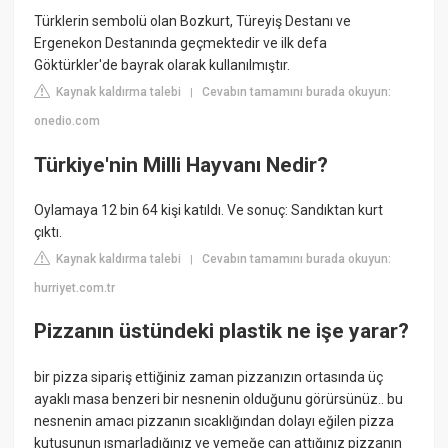
Türklerin sembolü olan Bozkurt, Türeyiş Destanı ve
Ergenekon Destanında geçmektedir ve ilk defa
Göktürkler'de bayrak olarak kullanılmıştır.
Kaynak kaldırma talebi
Cevabın tamamını burada okuyun:
|
onedio.com
Türkiye'nin Milli Hayvanı Nedir?
Oylamaya 12 bin 64 kişi katıldı. Ve sonuç: Sandıktan kurt
çıktı.
Kaynak kaldırma talebi
Cevabın tamamını burada okuyun:
|
hurriyet.com.tr
Pizzanın üstündeki plastik ne işe yarar?
bir pizza sipariş ettiğiniz zaman pizzanızın ortasında üç
ayaklı masa benzeri bir nesnenin olduğunu görürsünüz.. bu
nesnenin amacı pizzanın sıcaklığından dolayı eğilen pizza
kutusunun ısmarladığınız ve yemeğe can attığınız pizzanın