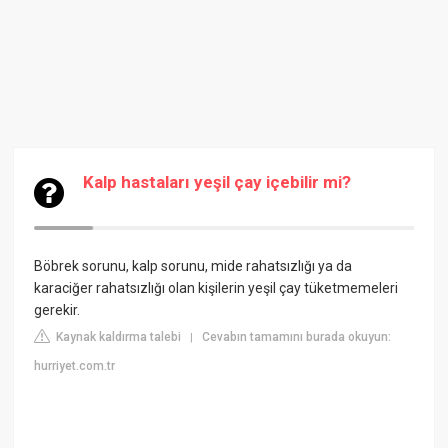
Kalp hastaları yeşil çay içebilir mi?
Böbrek sorunu, kalp sorunu, mide rahatsızlığı ya da
karaciğer rahatsızlığı olan kişilerin yeşil çay tüketmemeleri
gerekir.
Kaynak kaldırma talebi
Cevabın tamamını burada okuyun:
|
hurriyet.com.tr