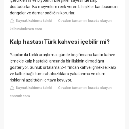
içerdikleri lif ve biyoaktif bileşikler sayesinde kalp
dostudurlar. Bu meyvelere renk veren bileşikler kan basıncını
dengeler ve damar sağlığını korurlar.
Kaynak kaldırma talebi
Cevabın tamamını burada okuyun:
|
kalbinidinlesen.com
Kalp hastası Türk kahvesi içebilir mi?
Yapılan iki farklı araştırma, günde beş fincana kadar kahve
içmekle kalp hastalığı arasında bir ilişkinin olmadığını
gösteriyor. Günlük ortalama 2-4 fincan kahve içmekse; kalp
ve kalbe bağlı tüm rahatsızlıklara yakalanma ve ölüm
risklerini azalttığını ortaya koyuyor.
Kaynak kaldırma talebi
Cevabın tamamını burada okuyun:
|
cnnturk.com