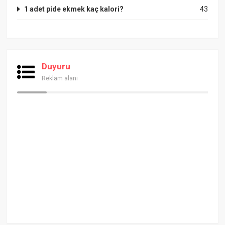
1 adet pide ekmek kaç kalori?
43
Duyuru
Reklam alanı