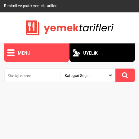
Resimli ve pratik yemek tarifleri
MENU
ÜYELİK