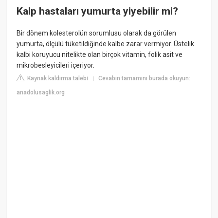
Kalp hastaları yumurta yiyebilir mi?
Bir dönem kolesterolün sorumlusu olarak da görülen
yumurta, ölçülü tüketildiğinde kalbe zarar vermiyor. Üstelik
kalbi koruyucu nitelikte olan birçok vitamin, folik asit ve
mikrobesleyicileri içeriyor.
Kaynak kaldırma talebi
Cevabın tamamını burada okuyun:
|
anadolusaglik.org