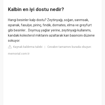
Kalbin en iyi dostu nedir?
Hangi besinler kalp dostu? Zeytinyağı, soğan, sarımsak,
ıspanak, fasulye, pirinç, fındık, domates, elma ve greyfurt
gibi besinler… Doymuş yağlar yerine, zeytinyağı kullanımı,
kandaki kolesterol miktarını azaltarak kan basıncını düzene
sokuyor.
Kaynak kaldırma talebi
Cevabın tamamını burada okuyun:
|
memorial.com.tr