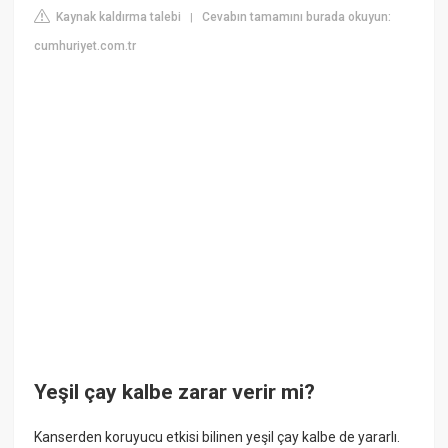
Kaynak kaldırma talebi
Cevabın tamamını burada okuyun:
|
cumhuriyet.com.tr
Yeşil çay kalbe zarar verir mi?
Kanserden koruyucu etkisi bilinen yeşil çay kalbe de yararlı.