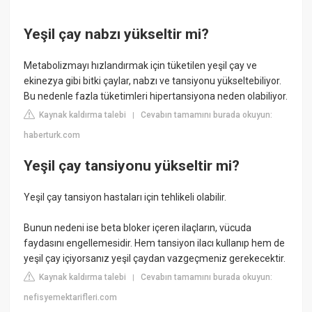
Yeşil çay nabzı yükseltir mi?
Metabolizmayı hızlandırmak için tüketilen yeşil çay ve
ekinezya gibi bitki çaylar, nabzı ve tansiyonu yükseltebiliyor.
Bu nedenle fazla tüketimleri hipertansiyona neden olabiliyor.
Kaynak kaldırma talebi
Cevabın tamamını burada okuyun:
|
haberturk.com
Yeşil çay tansiyonu yükseltir mi?
Yeşil çay tansiyon hastaları için tehlikeli olabilir.
Bunun nedeni ise beta bloker içeren ilaçların, vücuda
faydasını engellemesidir. Hem tansiyon ilacı kullanıp hem de
yeşil çay içiyorsanız yeşil çaydan vazgeçmeniz gerekecektir.
Kaynak kaldırma talebi
Cevabın tamamını burada okuyun:
|
nefisyemektarifleri.com