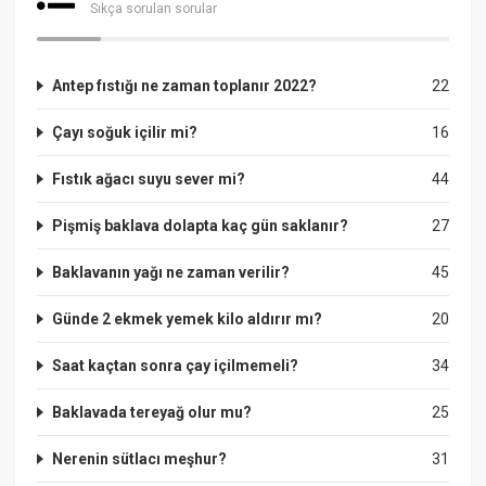
Sıkça sorulan sorular
Antep fıstığı ne zaman toplanır 2022?
22
Çayı soğuk içilir mi?
16
Fıstık ağacı suyu sever mi?
44
Pişmiş baklava dolapta kaç gün saklanır?
27
Baklavanın yağı ne zaman verilir?
45
Günde 2 ekmek yemek kilo aldırır mı?
20
Saat kaçtan sonra çay içilmemeli?
34
Baklavada tereyağ olur mu?
25
Nerenin sütlacı meşhur?
31