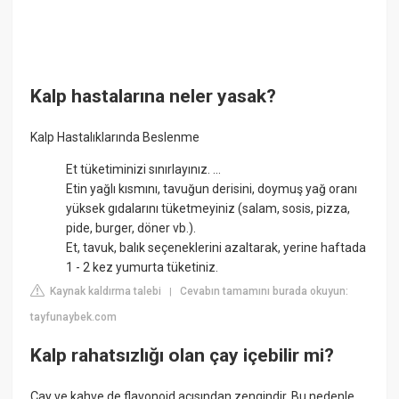
Kalp hastalarına neler yasak?
Kalp Hastalıklarında Beslenme
Et tüketiminizi sınırlayınız. ...
Etin yağlı kısmını, tavuğun derisini, doymuş yağ oranı
yüksek gıdalarını tüketmeyiniz (salam, sosis, pizza,
pide, burger, döner vb.).
Et, tavuk, balık seçeneklerini azaltarak, yerine haftada
1 - 2 kez yumurta tüketiniz.
Kaynak kaldırma talebi
Cevabın tamamını burada okuyun:
|
tayfunaybek.com
Kalp rahatsızlığı olan çay içebilir mi?
Çay ve kahve de flavonoid açısından zengindir. Bu nedenle