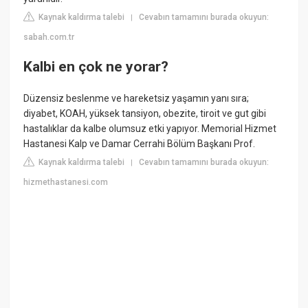
Kaynak kaldırma talebi
Cevabın tamamını burada okuyun:
|
sabah.com.tr
Kalbi en çok ne yorar?
Düzensiz beslenme ve hareketsiz yaşamın yanı sıra;
diyabet, KOAH, yüksek tansiyon, obezite, tiroit ve gut gibi
hastalıklar da kalbe olumsuz etki yapıyor. Memorial Hizmet
Hastanesi Kalp ve Damar Cerrahi Bölüm Başkanı Prof.
Kaynak kaldırma talebi
Cevabın tamamını burada okuyun:
|
hizmethastanesi.com