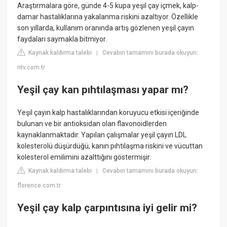
Araştırmalara göre, günde 4-5 kupa yeşil çay içmek, kalp-
damar hastalıklarına yakalanma riskini azaltıyor. Özellikle
son yıllarda, kullanım oranında artış gözlenen yeşil çayın
faydaları saymakla bitmiyor.
Kaynak kaldırma talebi
Cevabın tamamını burada okuyun:
|
ntv.com.tr
Yeşil çay kan pıhtılaşması yapar mı?
Yeşil çayın kalp hastalıklarından koruyucu etkisi içeriğinde
bulunan ve bir antioksidan olan flavonoidlerden
kaynaklanmaktadır. Yapılan çalışmalar yeşil çayın LDL
kolesterolü düşürdüğü, kanın pıhtılaşma riskini ve vücuttan
kolesterol emilimini azalttığını göstermişir.
Kaynak kaldırma talebi
Cevabın tamamını burada okuyun:
|
florence.com.tr
Yeşil çay kalp çarpıntısına iyi gelir mi?