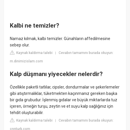
Kalbi ne temizler?
Namaz kılmak, kalbi temizler. Günahların affedilmesine
sebep olur.
Kaynak kaldırma talebi
Cevabın tamamını burada okuyun:
|
m.dinimizislam.com
Kalp düşmanı yiyecekler nelerdir?
Özellikle paketli tatlılar, cipsler, dondurmalar ve şekerlemeler
gibi atıştırmalıklar, tüketmekten kaçınmanız gereken başka
bir gıda grubudur. İşlenmiş gıdalar ve büyük miktarlarda tuz
içeren, örneğin turşu, zeytin ve et suyu kalp sağlığınız için
tehdit oluşturabilir.
Kaynak kaldırma talebi
Cevabın tamamını burada okuyun:
|
cnnturk.com