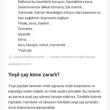
Kalbinizi bu besinlerle koruyun. Hastalıklara karşı
beslenmenize dikkat etmeniz çok önemli. ...
Sarımsak. Damar tıkanıklığını önlüyor, kan basıncını ve
kan yağlarının düşmesini sağlıyor. ...
Fındık, ceviz, badem. ...
Domates. ...
Ispanak. ...
Elma. ...
Kuru fasulye, nohut, mercimek. ...
Yeşil çay.
Kaynak kaldırma talebi
Cevabın tamamını burada okuyun:
|
acibadem.com.tr
Yeşil çay kime zararlı?
Yeşil çaydaki tanenler mide ağrısına, mide bulantısına ve
kabızlığa neden olabilir ve mide asidini artırabilir. Bu nedenle
aç karnına yeşil çay içilmesi tavsiye edilmez. Özellikle böbrek
hastaları, hamileler ve tansiyon hastaları yeşil çay içmeden
önce doktorlarına danışmalıdır.