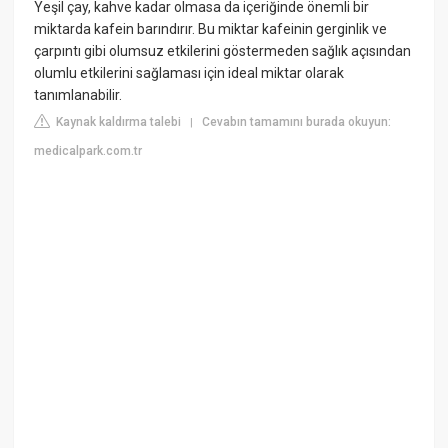
Yeşil çay, kahve kadar olmasa da içeriğinde önemli bir
miktarda kafein barındırır. Bu miktar kafeinin gerginlik ve
çarpıntı gibi olumsuz etkilerini göstermeden sağlık açısından
olumlu etkilerini sağlaması için ideal miktar olarak
tanımlanabilir.
Kaynak kaldırma talebi
Cevabın tamamını burada okuyun:
|
medicalpark.com.tr