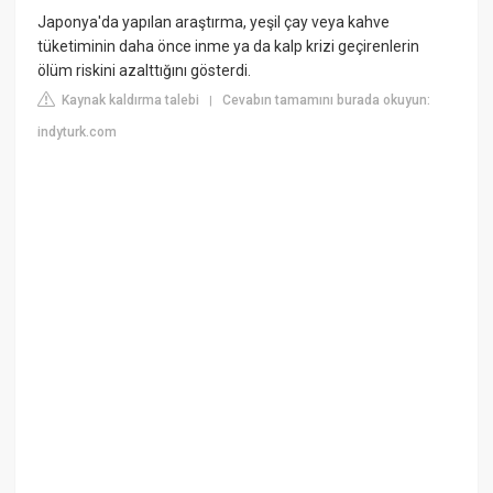
Japonya'da yapılan araştırma, yeşil çay veya kahve
tüketiminin daha önce inme ya da kalp krizi geçirenlerin
ölüm riskini azalttığını gösterdi.
Kaynak kaldırma talebi
Cevabın tamamını burada okuyun:
|
indyturk.com