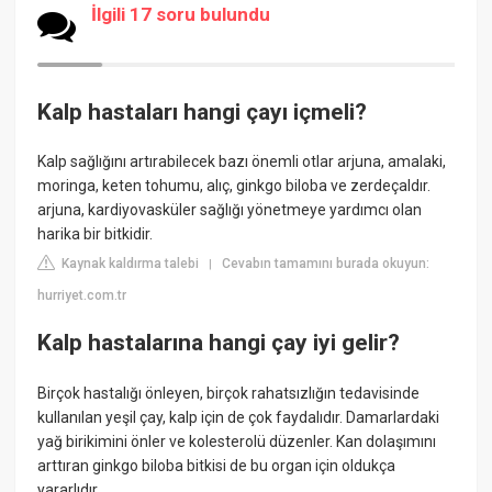
İlgili 17 soru bulundu
Kalp hastaları hangi çayı içmeli?
Kalp sağlığını artırabilecek bazı önemli otlar arjuna, amalaki,
moringa, keten tohumu, alıç, ginkgo biloba ve zerdeçaldır.
arjuna, kardiyovasküler sağlığı yönetmeye yardımcı olan
harika bir bitkidir.
Kaynak kaldırma talebi
Cevabın tamamını burada okuyun:
|
hurriyet.com.tr
Kalp hastalarına hangi çay iyi gelir?
Birçok hastalığı önleyen, birçok rahatsızlığın tedavisinde
kullanılan yeşil çay, kalp için de çok faydalıdır. Damarlardaki
yağ birikimini önler ve kolesterolü düzenler. Kan dolaşımını
arttıran ginkgo biloba bitkisi de bu organ için oldukça
yararlıdır.