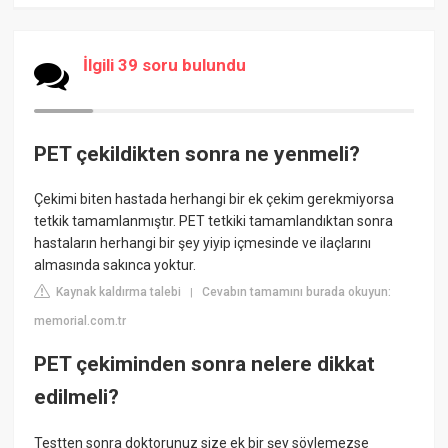
İlgili 39 soru bulundu
PET çekildikten sonra ne yenmeli?
Çekimi biten hastada herhangi bir ek çekim gerekmiyorsa
tetkik tamamlanmıştır. PET tetkiki tamamlandıktan sonra
hastaların herhangi bir şey yiyip içmesinde ve ilaçlarını
almasında sakınca yoktur.
Kaynak kaldırma talebi
Cevabın tamamını burada okuyun:
|
memorial.com.tr
PET çekiminden sonra nelere dikkat
edilmeli?
Testten sonra doktorunuz size ek bir şey söylemezse