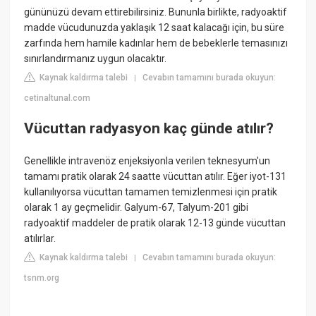
gününüzü devam ettirebilirsiniz. Bununla birlikte, radyoaktif
madde vücudunuzda yaklaşık 12 saat kalacağı için, bu süre
zarfında hem hamile kadınlar hem de bebeklerle temasınızı
sınırlandırmanız uygun olacaktır.
Kaynak kaldırma talebi
Cevabın tamamını burada okuyun:
|
cetinaltunal.com
Vücuttan radyasyon kaç günde atılır?
Genellikle intravenöz enjeksiyonla verilen teknesyum'un
tamamı pratik olarak 24 saatte vücuttan atılır. Eğer iyot-131
kullanılıyorsa vücuttan tamamen temizlenmesi için pratik
olarak 1 ay geçmelidir. Galyum-67, Talyum-201 gibi
radyoaktif maddeler de pratik olarak 12-13 günde vücuttan
atılırlar.
Kaynak kaldırma talebi
Cevabın tamamını burada okuyun:
|
tsnm.org