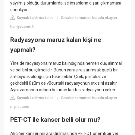
yayılmış olduğu durumlarda ise insanların dışarı çıkmaması
öneriliyor.
Kaynak kaldırma talebi
Cevabın tamamını burada okuyun:
|
hurriyet.com.tr
Radyasyona maruz kalan kişi ne
yapmalı?
Yine de radyasyona maruz kalındığında hemen duş alınmalı
ve bol bol su içilmelidir. Bunun yanı sıra sarımsak güçlü bir
antibiyotik olduğu için tüketilebilir. Çilek, portakal ve
çekirdekli üzüm de vücuttaki radyasyonun etkisini azaltır.
Aynı zamanda odada bulunan kaktüs radyasyonu çeker.
Kaynak kaldırma talebi
Cevabın tamamını burada okuyun:
|
mynet.com
PET-CT ile kanser belli olur mu?
Akciğer kanserinin araştırılmasında PET-CT önemli bir yer