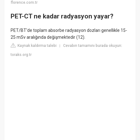
florence.com.tr
PET-CT ne kadar radyasyon yayar?
PET/BT'de toplam absorbe radyasyon dozları genellikle 15-
25 mSv aralığında değişmektedir (12).
Kaynak kaldırma talebi
Cevabın tamamını burada okuyun:
|
toraks.org.tr