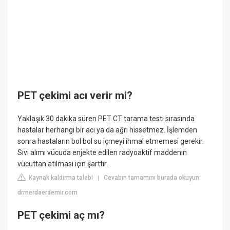
PET çekimi acı verir mi?
Yaklaşık 30 dakika süren PET CT tarama testi sırasında
hastalar herhangi bir acı ya da ağrı hissetmez. İşlemden
sonra hastaların bol bol su içmeyi ihmal etmemesi gerekir.
Sıvı alımı vücuda enjekte edilen radyoaktif maddenin
vücuttan atılması için şarttır.
Kaynak kaldırma talebi
Cevabın tamamını burada okuyun:
|
drmerdaerdemir.com
PET çekimi aç mı?