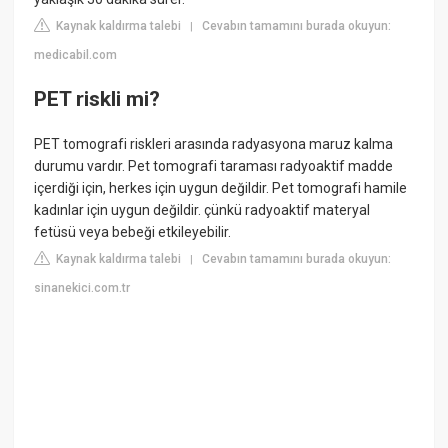
Kaynak kaldırma talebi
Cevabın tamamını burada okuyun:
|
medicabil.com
PET riskli mi?
PET tomografi riskleri arasında radyasyona maruz kalma
durumu vardır. Pet tomografi taraması radyoaktif madde
içerdiği için, herkes için uygun değildir. Pet tomografi hamile
kadınlar için uygun değildir. çünkü radyoaktif materyal
fetüsü veya bebeği etkileyebilir.
Kaynak kaldırma talebi
Cevabın tamamını burada okuyun:
|
sinanekici.com.tr