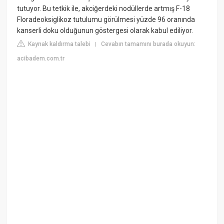
tutuyor. Bu tetkik ile, akciğerdeki nodüllerde artmış F-18
Floradeoksiglikoz tutulumu görülmesi yüzde 96 oranında
kanserli doku olduğunun göstergesi olarak kabul ediliyor.
Kaynak kaldırma talebi
Cevabın tamamını burada okuyun:
|
acibadem.com.tr