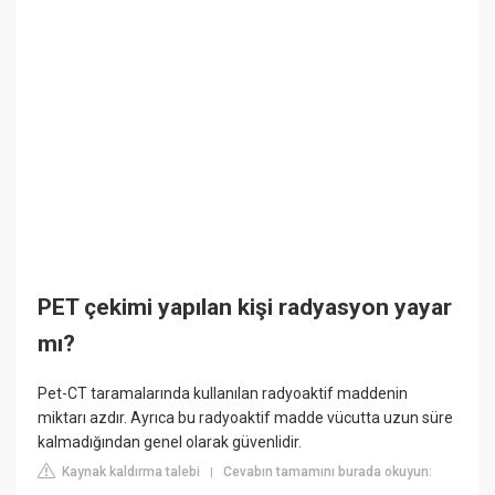
PET çekimi yapılan kişi radyasyon yayar
mı?
Pet-CT taramalarında kullanılan radyoaktif maddenin
miktarı azdır. Ayrıca bu radyoaktif madde vücutta uzun süre
kalmadığından genel olarak güvenlidir.
Kaynak kaldırma talebi
Cevabın tamamını burada okuyun:
|