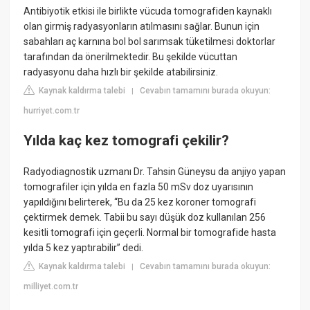
Antibiyotik etkisi ile birlikte vücuda tomografiden kaynaklı
olan girmiş radyasyonların atılmasını sağlar. Bunun için
sabahları aç karnına bol bol sarımsak tüketilmesi doktorlar
tarafından da önerilmektedir. Bu şekilde vücuttan
radyasyonu daha hızlı bir şekilde atabilirsiniz.
Kaynak kaldırma talebi
Cevabın tamamını burada okuyun:
|
hurriyet.com.tr
Yılda kaç kez tomografi çekilir?
Radyodiagnostik uzmanı Dr. Tahsin Güneysu da anjiyo yapan
tomografiler için yılda en fazla 50 mSv doz uyarısının
yapıldığını belirterek, “Bu da 25 kez koroner tomografi
çektirmek demek. Tabii bu sayı düşük doz kullanılan 256
kesitli tomografi için geçerli. Normal bir tomografide hasta
yılda 5 kez yaptırabilir” dedi.
Kaynak kaldırma talebi
Cevabın tamamını burada okuyun:
|
milliyet.com.tr