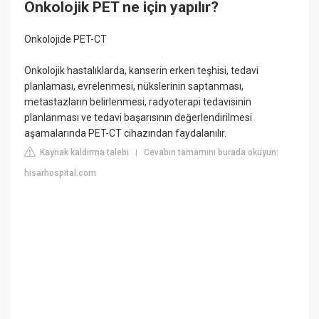
Onkolojik PET ne için yapılır?
Onkolojide PET-CT
Onkolojik hastalıklarda, kanserin erken teşhisi, tedavi
planlaması, evrelenmesi, nükslerinin saptanması,
metastazların belirlenmesi, radyoterapi tedavisinin
planlanması ve tedavi başarısının değerlendirilmesi
aşamalarında PET-CT cihazından faydalanılır.
Kaynak kaldırma talebi
Cevabın tamamını burada okuyun:
|
hisarhospital.com