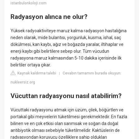
istanbulonkoloji.com
Radyasyon alınca ne olur?
Yüksek radyoaktiviteye maruz kalma radyasyon hastalığına
neden olarak, mide bulantısı, yorgunluk, kusma, ishal, saç
dökülmesi, kan kaybı, ağız ve boğazda yaralar, iltihaplar ve
enerji kaybı gibi belirtilere sebep olur. Tüm vücudun
radyasyona maruz kalmasından 5-10 dakika içerisinde ilk
belirtiler ortaya çıkar.
Kaynak kaldırma talebi
Cevabın tamamını burada okuyun:
|
nukleersiz.org
Vücuttan radyasyonu nasıl atabilirim?
Vücuttaki radyasyonu atmak için üzüm, çilek, böğürtlen ve
portakal gibi meyvelerin tüketilmesi gerekmektedir. En fazla
bilinen ve en çok etkisi olan sarımsak ve soğan da doğal
antibiyotik olması sebebiyle tüketilmelidir. Kaktüslerin de
radyasyondan koruyucu özelliklere sahip oldukları