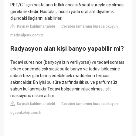
PET/CT için hastaların tetkik öncesi 6 saat süreyle aç olması
gerekmektedir. Hastalar, insulin yada oral antidiyabetik
dışındaki ilaçlarını alabilirler.
Kaynak kaldırma talebi
Cevabın tamamını burada okuyun:
|
medicalpark.com.tr
Radyasyon alan kişi banyo yapabilir mi?
Tedavi süresince (banyoya izin veriliyorsa) ve tedavi sonrası
erken dönemde çok sıcak su ile banyo ve tedavi bölgesine
sabun bezi gibi tahriş edebilecek maddelerin teması
sakıncalıdır. En iyisi bu süre zarfında ılık su ve parfümsüz
sabun kullanmaktır.Tedavi bölgesinin ıslak olması, cilt
reaksiyonu riskini artırır.
Kaynak kaldırma talebi
Cevabın tamamını burada okuyun:
|
egeonkoloji.com.tr