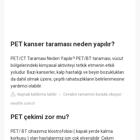
PET kanser taraması neden yapılır?
PET/CT Taraması Neden Yapılır? PET/BT taraması, vücut
bölgelerindeki kimyasal aktiviteyi tetkik etmenin etkili
yoludur. Bazı kanserler, kalp hastalığı ve beyin bozuklukları
da dahil olmak üzere, çeşitli rahatsızlıkların belirlenmesine
yardımcı olabilir.
Kaynak kaldırma talebi
Cevabın tamamını burada okuyun:
|
neolife.com.tr
PET çekimi zor mu?
PET/ BT cihazımız klostrofobisi ( kapalı yerde kalma
korkusu ) olan hastalarımız için çok elverişlidir. Çekim