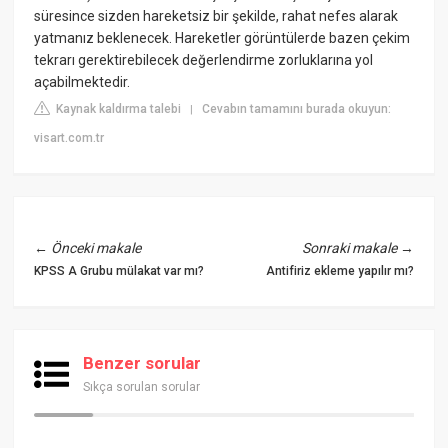
süresince sizden hareketsiz bir şekilde, rahat nefes alarak
yatmanız beklenecek. Hareketler görüntülerde bazen çekim
tekrarı gerektirebilecek değerlendirme zorluklarına yol
açabilmektedir.
Kaynak kaldırma talebi
Cevabın tamamını burada okuyun:
|
visart.com.tr
←
Önceki makale
Sonraki makale
→
KPSS A Grubu mülakat var mı?
Antifiriz ekleme yapılır mı?
Benzer sorular
Sıkça sorulan sorular