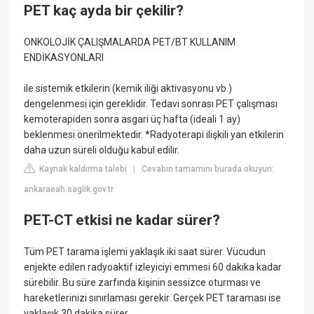
PET kaç ayda bir çekilir?
ONKOLOJİK ÇALIŞMALARDA PET/BT KULLANIM
ENDİKASYONLARI
ile sistemik etkilerin (kemik iliği aktivasyonu vb.)
dengelenmesi için gereklidir. Tedavi sonrası PET çalışması
kemoterapiden sonra asgari üç hafta (ideali 1 ay)
beklenmesi önerilmektedir. *Radyoterapi ilişkili yan etkilerin
daha uzun süreli olduğu kabul edilir.
Kaynak kaldırma talebi
Cevabın tamamını burada okuyun:
|
ankaraeah.saglik.gov.tr
PET-CT etkisi ne kadar sürer?
Tüm PET tarama işlemi yaklaşık iki saat sürer. Vücudun
enjekte edilen radyoaktif izleyiciyi emmesi 60 dakika kadar
sürebilir. Bu süre zarfında kişinin sessizce oturması ve
hareketlerinizi sınırlaması gerekir. Gerçek PET taraması ise
yaklaşık 30 dakika sürer.