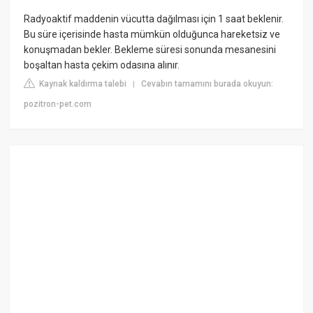
Radyoaktif maddenin vücutta dağılması için 1 saat beklenir.
Bu süre içerisinde hasta mümkün olduğunca hareketsiz ve
konuşmadan bekler. Bekleme süresi sonunda mesanesini
boşaltan hasta çekim odasına alınır.
Kaynak kaldırma talebi
Cevabın tamamını burada okuyun:
|
pozitron-pet.com