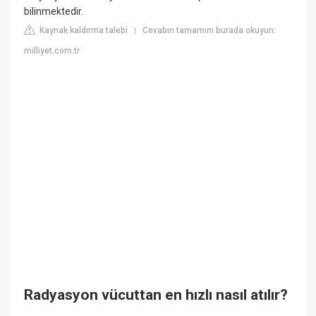
bilinmektedir.
Kaynak kaldırma talebi
Cevabın tamamını burada okuyun:
|
milliyet.com.tr
Radyasyon vücuttan en hızlı nasıl atılır?