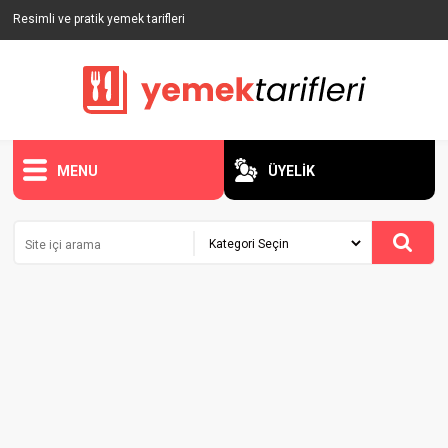
Resimli ve pratik yemek tarifleri
MENU
ÜYELİK