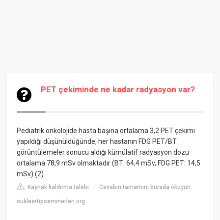
PET çekiminde ne kadar radyasyon var?
Pediatrik onkolojide hasta başına ortalama 3,2 PET çekimi
yapıldığı düşünüldüğünde, her hastanın FDG PET/BT
görüntülemeler sonucu aldığı kümülatif radyasyon dozu
ortalama 78,9 mSv olmaktadır (BT: 64,4 mSv, FDG PET: 14,5
mSv) (2).
Kaynak kaldırma talebi
Cevabın tamamını burada okuyun:
|
nukleertipseminerleri.org