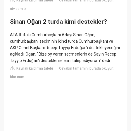
Kaynak kaldırma talebi
Cevabın tamamını burada okuyun:
|
ntv.com.tr
Sinan Oğan 2 turda kimi destekler?
ATA İttifakı Cumhurbaşkanı Adayı Sinan Oğan,
cumhurbaşkanı seçiminin ikinci turda Cumhurbaşkanı ve
AKP Genel Başkanı Recep Tayyip Erdoğan'ı destekleyeceğini
açıkladı. Oğan, "Bize oy veren seçmenlerin de Sayın Recep
Tayyip Erdoğan'ı desteklemelerini talep ediyorum" dedi.
Kaynak kaldırma talebi
Cevabın tamamını burada okuyun:
|
bbc.com