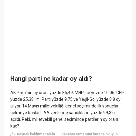
Hangi parti ne kadar oy aldı?
AK Parti'nin oy oranı yüzde 35,49; MHP ise yüzde 10,06; CHP
yüzde 25,38; İYİ Parti yüzde 9,75 ve Yeşil-Sol yüzde 8,8 oy
alıyor. 14 Mayıs milletvekilliği genel seçiminde ilk sonuçlar
gelmeye başladı. AA verilerine sandıkların yüzde 99,3'ü
açıldı. Peki, milletvekili genel seçiminde partilerin oy oranı
kaç?
Kaynak kaldırma talebi
Cevabın tamamını burada okuyun:
|