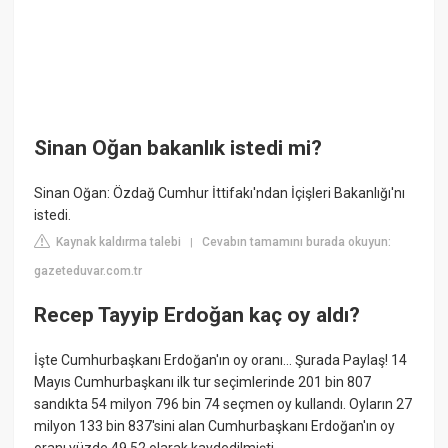
Sinan Oğan bakanlık istedi mi?
Sinan Oğan: Özdağ Cumhur İttifakı'ndan İçişleri Bakanlığı'nı
istedi.
Kaynak kaldırma talebi
Cevabın tamamını burada okuyun:
|
gazeteduvar.com.tr
Recep Tayyip Erdoğan kaç oy aldı?
İşte Cumhurbaşkanı Erdoğan'ın oy oranı... Şurada Paylaş! 14
Mayıs Cumhurbaşkanı ilk tur seçimlerinde 201 bin 807
sandıkta 54 milyon 796 bin 74 seçmen oy kullandı. Oyların 27
milyon 133 bin 837'sini alan Cumhurbaşkanı Erdoğan'ın oy