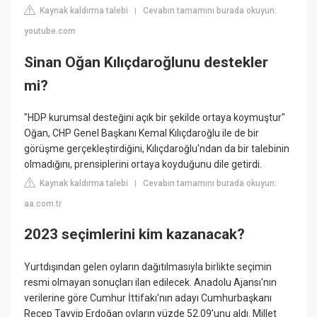
Kaynak kaldırma talebi
Cevabın tamamını burada okuyun:
|
youtube.com
Sinan Oğan Kılıçdaroğlunu destekler
mi?
"HDP kurumsal desteğini açık bir şekilde ortaya koymuştur"
Oğan, CHP Genel Başkanı Kemal Kılıçdaroğlu ile de bir
görüşme gerçekleştirdiğini, Kılıçdaroğlu'ndan da bir talebinin
olmadığını, prensiplerini ortaya koyduğunu dile getirdi.
Kaynak kaldırma talebi
Cevabın tamamını burada okuyun:
|
aa.com.tr
2023 seçimlerini kim kazanacak?
Yurtdışından gelen oyların dağıtılmasıyla birlikte seçimin
resmi olmayan sonuçları ilan edilecek. Anadolu Ajansı'nın
verilerine göre Cumhur İttifakı'nın adayı Cumhurbaşkanı
Recep Tayyip Erdoğan oyların yüzde 52.09'unu aldı. Millet