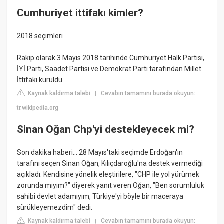
Cumhuriyet ittifakı kimler?
2018 seçimleri
Rakip olarak 3 Mayıs 2018 tarihinde Cumhuriyet Halk Partisi,
İYİ Parti, Saadet Partisi ve Demokrat Parti tarafından Millet
İttifakı kuruldu.
Kaynak kaldırma talebi
Cevabın tamamını burada okuyun:
|
tr.wikipedia.org
Sinan Oğan Chp'yi destekleyecek mi?
Son dakika haberi... 28 Mayıs'taki seçimde Erdoğan'ın
tarafını seçen Sinan Oğan, Kılıçdaroğlu'na destek vermediği
açıkladı. Kendisine yönelik eleştirilere, "CHP ile yol yürümek
zorunda mıyım?" diyerek yanıt veren Oğan, "Ben sorumluluk
sahibi devlet adamıyım, Türkiye'yi böyle bir maceraya
sürükleyemezdim" dedi.
Kaynak kaldırma talebi
Cevabın tamamını burada okuyun:
|