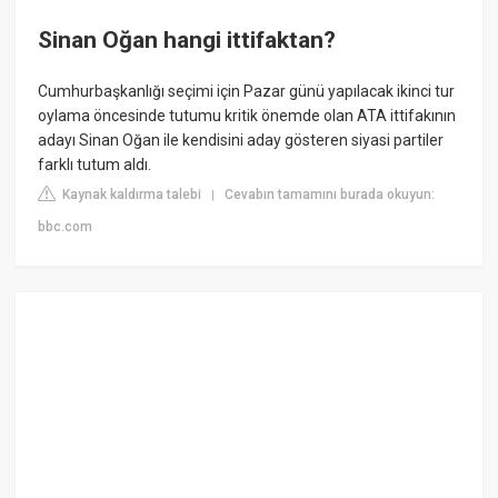
Sinan Oğan hangi ittifaktan?
Cumhurbaşkanlığı seçimi için Pazar günü yapılacak ikinci tur
oylama öncesinde tutumu kritik önemde olan ATA ittifakının
adayı Sinan Oğan ile kendisini aday gösteren siyasi partiler
farklı tutum aldı.
Kaynak kaldırma talebi
Cevabın tamamını burada okuyun:
|
bbc.com