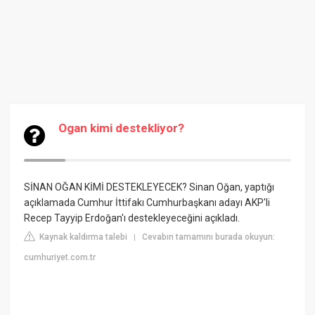
Ogan kimi destekliyor?
SİNAN OĞAN KİMİ DESTEKLEYECEK? Sinan Oğan, yaptığı
açıklamada Cumhur İttifakı Cumhurbaşkanı adayı AKP'li
Recep Tayyip Erdoğan'ı destekleyeceğini açıkladı.
Kaynak kaldırma talebi
Cevabın tamamını burada okuyun:
|
cumhuriyet.com.tr