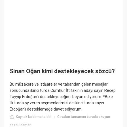
Sinan Oğan kimi destekleyecek sözcü?
Bu müzakere ve istişareler ve tabandan gelen mesajlar
sonucunda ikinci turda Cumhur İttifakının adayı sayın Recep
Tayyip Erdoğan`ı destekleyeceğimi beyan ediyorum. *Bize
ilk turda oy veren seçmenlerimizi de ikinci turda sayın
Erdoğan'ı desteklemeğe davet ediyorum.
Kaynak kaldırma talebi
Cevabın tamamını burada okuyun:
|
sozcu.com.tr