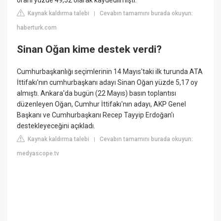
oranı yüzde 49,52 olarak kaydedilmişti.
Kaynak kaldırma talebi
Cevabın tamamını burada okuyun:
|
haberturk.com
Sinan Oğan kime destek verdi?
Cumhurbaşkanlığı seçimlerinin 14 Mayıs'taki ilk turunda ATA
İttifakı'nın cumhurbaşkanı adayı Sinan Oğan yüzde 5,17 oy
almıştı. Ankara'da bugün (22 Mayıs) basın toplantısı
düzenleyen Oğan, Cumhur İttifakı'nın adayı, AKP Genel
Başkanı ve Cumhurbaşkanı Recep Tayyip Erdoğan'ı
destekleyeceğini açıkladı.
Kaynak kaldırma talebi
Cevabın tamamını burada okuyun:
|
medyascope.tv