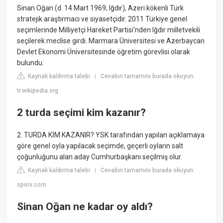
Sinan Oğan (d. 14 Mart 1969; Iğdır), Azeri kökenli Türk
stratejik araştırmacı ve siyasetçidir. 2011 Türkiye genel
seçimlerinde Milliyetçi Hareket Partisi'nden Iğdır milletvekili
seçilerek meclise girdi. Marmara Üniversitesi ve Azerbaycan
Devlet Ekonomi Üniversitesinde öğretim görevlisi olarak
bulundu.
Kaynak kaldırma talebi
Cevabın tamamını burada okuyun:
|
tr.wikipedia.org
2 turda seçimi kim kazanır?
2. TURDA KİM KAZANIR? YSK tarafından yapılan açıklamaya
göre genel oyla yapılacak seçimde, geçerli oyların salt
çoğunluğunu alan aday Cumhurbaşkanı seçilmiş olur.
Kaynak kaldırma talebi
Cevabın tamamını burada okuyun:
|
sporx.com
Sinan Oğan ne kadar oy aldı?