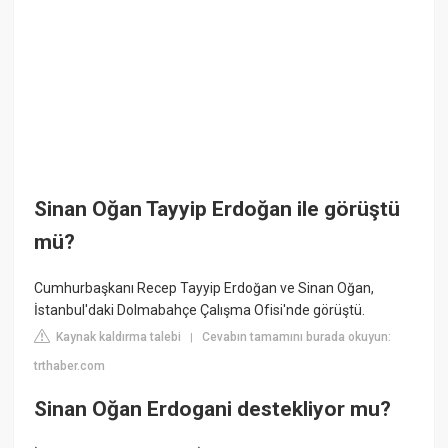
Sinan Oğan Tayyip Erdoğan ile görüştü
mü?
Cumhurbaşkanı Recep Tayyip Erdoğan ve Sinan Oğan,
İstanbul'daki Dolmabahçe Çalışma Ofisi'nde görüştü.
Kaynak kaldırma talebi
Cevabın tamamını burada okuyun:
|
trthaber.com
Sinan Oğan Erdogani destekliyor mu?