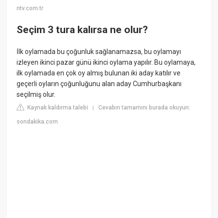
ntv.com.tr
Seçim 3 tura kalırsa ne olur?
İlk oylamada bu çoğunluk sağlanamazsa, bu oylamayı
izleyen ikinci pazar günü ikinci oylama yapılır. Bu oylamaya,
ilk oylamada en çok oy almış bulunan iki aday katılır ve
geçerli oyların çoğunluğunu alan aday Cumhurbaşkanı
seçilmiş olur.
Kaynak kaldırma talebi
Cevabın tamamını burada okuyun:
|
sondakika.com