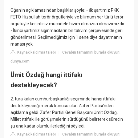
Oğan'ın açıklamasından başlıklar şöyle: - İlk şartımız PKK,
FETÖ, Hizbullah terör örgütleriyle ve bilimum her türlü terör
örgütüyle kesintisiz mücadele bizim olmazsa olmazımızdır.
- İkinci şartımız sığınmacıların bir takvim çerçevesinde geri
gönderilmesi. Seçilmediğimiz için 1 sene diye dayatmanın
manası yok.
Kaynak kaldırma talebi
Cevabın tamamını burada okuyun:
|
dunya.com
Ümit Özdağ hangi ittifakı
destekleyecek?
2. tura kalan cumhurbaşkanlığı seçiminde hangi ittifakı
destekleyeceği merak konusu olan Zafer Partisi'nden
açıklama geldi. Zafer Partisi Genel Başkanı Ümit Özdağ,
Millet İttifakı ile görüşmelerin sürdüğünü belirterek sürecin
şu ana kadar olumlu ilerlediğini söyledi.
Kaynak kaldırma talebi
Cevabın tamamını burada okuyun:
|