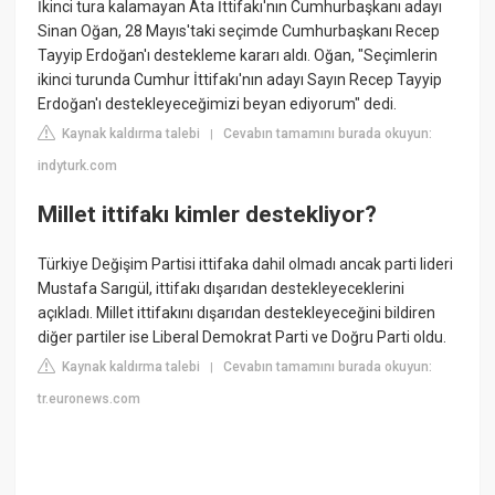
İkinci tura kalamayan Ata İttifakı'nın Cumhurbaşkanı adayı
Sinan Oğan, 28 Mayıs'taki seçimde Cumhurbaşkanı Recep
Tayyip Erdoğan'ı destekleme kararı aldı. Oğan, "Seçimlerin
ikinci turunda Cumhur İttifakı'nın adayı Sayın Recep Tayyip
Erdoğan'ı destekleyeceğimizi beyan ediyorum" dedi.
Kaynak kaldırma talebi
Cevabın tamamını burada okuyun:
|
indyturk.com
Millet ittifakı kimler destekliyor?
Türkiye Değişim Partisi ittifaka dahil olmadı ancak parti lideri
Mustafa Sarıgül, ittifakı dışarıdan destekleyeceklerini
açıkladı. Millet ittifakını dışarıdan destekleyeceğini bildiren
diğer partiler ise Liberal Demokrat Parti ve Doğru Parti oldu.
Kaynak kaldırma talebi
Cevabın tamamını burada okuyun:
|
tr.euronews.com