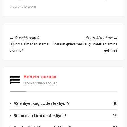
tr.euronews.com
←
Önceki makale
Sonraki makale
→
Diploma almadan atama
Zararın giderilmesi suçu kabul anlamına
olur mu?
gelir mi?
Benzer sorular
Sıkça sorulan sorular
A2 ehliyet kaç cc destekliyor?
40
Sinan o an kimi destekliyor?
19