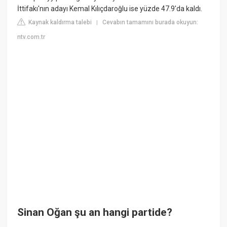
İttifakı'nın adayı Kemal Kılıçdaroğlu ise yüzde 47.9'da kaldı.
Kaynak kaldırma talebi
Cevabın tamamını burada okuyun:
|
ntv.com.tr
Sinan Oğan şu an hangi partide?